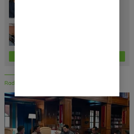
Guinea-Bissau Tegaskan Dukungan
Penuh atas Kedaulatan Maroko di
Sahara
Juni 17, 2026
383277 Lihat
Bertemu Queen Máxima di Belanda,
APINDO Dorong Kesehatan Finansial
Pekerja
Selengkapnya
Radar Olahraga