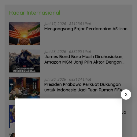
Radar Internasional
Juni 17, 2026
831236 Lihat
Menyongsong Fajar Perdamaian AS-Iran
Juni 23, 2026
688595 Lihat
James Bond Baru Masih Dirahasiakan,
Amazon MGM Janji Pilih Aktor Dengan
Hati-hati
Juni 20, 2026
683124 Lihat
Presiden Prabowo Perkuat Dukungan
untuk Indonesia Jadi Tuan Rumah FIFA
X
ASEAN dan Persiapan Timnas Menuju
Piala Dunia 2030
Juni 21, 2026
557063 Lihat
Uni Eropa Hapus Baterai Tanam: Semua
Smartphone 2027 Wajib User-
Replaceable
Juni 30, 2026
555825 Lihat