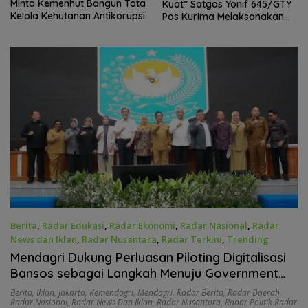
Minta Kemenhut Bangun Tata
Kuat” Satgas Yonif 645/GTY
Kelola Kehutanan Antikorupsi
Pos Kurima Melaksanakan
Pelayanan kesehatan Gratis 1
x 24 Jam
Berita
,
Radar Edukasi
,
Radar Ekonomi
,
Radar Nasional
,
Radar
News dan Iklan
,
Radar Nusantara
,
Radar Terkini
,
Trending
Juni 30, 2026
Mendagri Dukung Perluasan Piloting Digitalisasi
Bansos sebagai Langkah Menuju Government
Technology
Berita
,
Iklan
,
Jakarta
,
Kemendagri
,
Mendagri
,
Radar Berita
,
Radar Daerah
,
Radar Nasional
,
Radar News Dan Iklan
,
Radar Nusantara
,
Radar Politik Radar