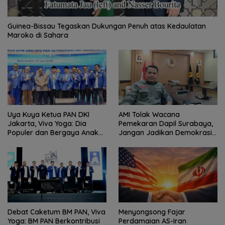
Guinea-Bissau Tegaskan Dukungan Penuh atas Kedaulatan
Maroko di Sahara
Uya Kuya Ketua PAN DKI
AMI Tolak Wacana
Jakarta, Viva Yoga: Dia
Pemekaran Dapil Surabaya,
Populer dan Bergaya Anak
Jangan Jadikan Demokrasi
Muda
Sebagai Arena Kepentingan
Politik
Debat Caketum BM PAN, Viva
Menyongsong Fajar
Yoga: BM PAN Berkontribusi
Perdamaian AS-Iran