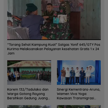
“Torang Sehat Kampung Kuat” Satgas Yonif 645/GTY Pos
Kurima Melaksanakan Pelayanan kesehatan Gratis 1 x 24
Jam
Korem 132/Tadulako dan
Sinergi Kementrans-Aruna,
Warga Gotong Royong
Wamen Viva Yoga:
Bersihkan Gedung Juang
Kawasan Transmigrasi
Palu
Sukses Ekspor Rajungan
Ke Pasar Global