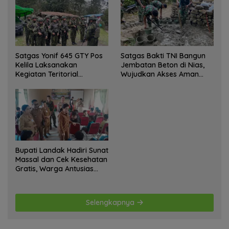
Satgas Yonif 645 GTY Pos
Satgas Bakti TNI Bangun
Kelila Laksanakan
Jembatan Beton di Nias,
Kegiatan Teritorial
Wujudkan Akses Aman
Anjangsana Ketempat
bagi Warga
Tokoh Adat dan Lurah
Bupati Landak Hadiri Sunat
Massal dan Cek Kesehatan
Gratis, Warga Antusias
Ikuti Kegiatan
Selengkapnya