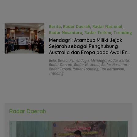
Berita
,
Radar Daerah
,
Radar Nasional
,
Radar Nusantara
,
Radar Terkini
,
Trending
Juni 28, 2026
Mendagri: Atambua Miliki Jejak
Sejarah sebagai Penghubung
Australia dan Eropa pada Awal Era
Penerbangan
Belu
,
Berita
,
Kemendagri
,
Mendagri
,
Radar Berita
,
Radar Daerah
,
Radar Nasional
,
Radar Nusantara
,
Radar Terkini
,
Radar Trending
,
Tito Karnavian
,
Trending
Radar Daerah