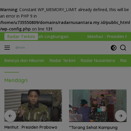
Warning
: Constant WP_MEMORY_LIMIT already defined, this will be
an error in PHP 9 in
/home/u735550809/domains/radarnusantara.my.id/public_html
/wp-config.php
on line
131
Langsung
ah Lingkungan
Radar Terkini
Menhut : Presiden Prabowo Minta Kemen
ke
konten
Belanja dan Hiburan
Radar Terkini
Radar Nusantara
Radar
Mendagri
Menhut : Presiden Prabowo
“Torang Sehat Kampung