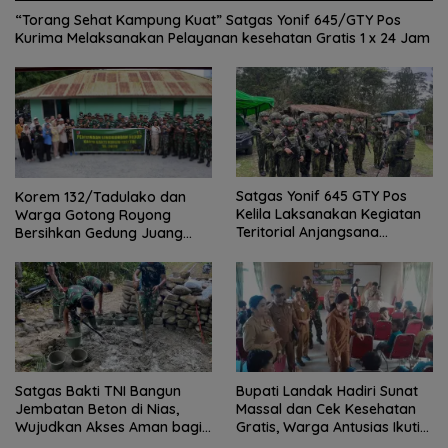
“Torang Sehat Kampung Kuat” Satgas Yonif 645/GTY Pos
Kurima Melaksanakan Pelayanan kesehatan Gratis 1 x 24 Jam
Satgas Yonif 645 GTY Pos
Korem 132/Tadulako dan
Kelila Laksanakan Kegiatan
Warga Gotong Royong
Teritorial Anjangsana
Bersihkan Gedung Juang
Ketempat Tokoh Adat dan
Palu
Lurah
Satgas Bakti TNI Bangun
Bupati Landak Hadiri Sunat
Jembatan Beton di Nias,
Massal dan Cek Kesehatan
Wujudkan Akses Aman bagi
Gratis, Warga Antusias Ikuti
Warga
Kegiatan