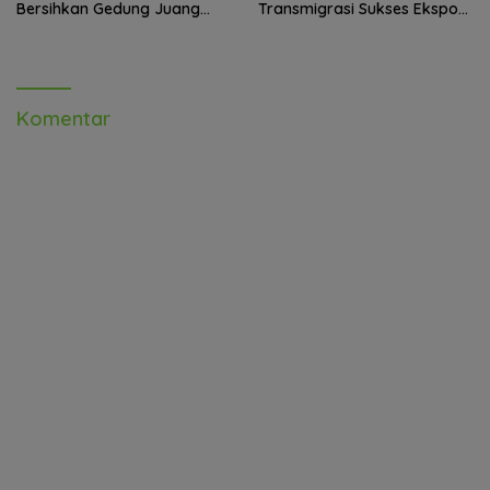
Bersihkan Gedung Juang
Transmigrasi Sukses Ekspor
Palu
Rajungan Ke Pasar Global
Komentar