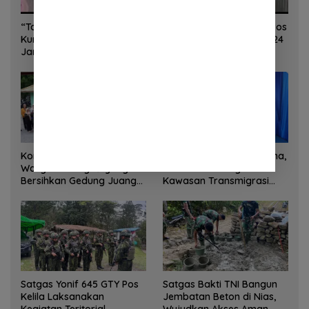
“Torang Sehat Kampung Kuat” Satgas Yonif 645/GTY Pos
Kurima Melaksanakan Pelayanan kesehatan Gratis 1 x 24
Jam
Korem 132/Tadulako dan
Sinergi Kementrans-Aruna,
Warga Gotong Royong
Wamen Viva Yoga:
Bersihkan Gedung Juang
Kawasan Transmigrasi
Palu
Sukses Ekspor Rajungan
Ke Pasar Global
Satgas Yonif 645 GTY Pos
Satgas Bakti TNI Bangun
Kelila Laksanakan
Jembatan Beton di Nias,
Kegiatan Teritorial
Wujudkan Akses Aman