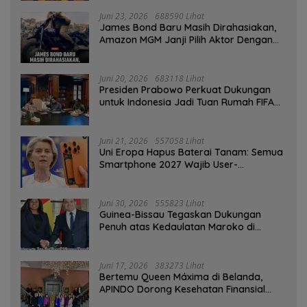
Juni 23, 2026
688590 Lihat
James Bond Baru Masih Dirahasiakan,
Amazon MGM Janji Pilih Aktor Dengan
Hati-hati
Juni 20, 2026
683118 Lihat
Presiden Prabowo Perkuat Dukungan
untuk Indonesia Jadi Tuan Rumah FIFA
ASEAN dan Persiapan Timnas Menuju
Piala Dunia 2030
Juni 21, 2026
557058 Lihat
Uni Eropa Hapus Baterai Tanam: Semua
Smartphone 2027 Wajib User-
Replaceable
Juni 30, 2026
555823 Lihat
Guinea-Bissau Tegaskan Dukungan
Penuh atas Kedaulatan Maroko di
Sahara
Juni 17, 2026
383273 Lihat
Bertemu Queen Máxima di Belanda,
APINDO Dorong Kesehatan Finansial
Pekerja