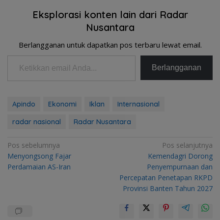
Eksplorasi konten lain dari Radar
Nusantara
Berlangganan untuk dapatkan pos terbaru lewat email.
Ketikkan email Anda...
Berlangganan
Apindo
Ekonomi
Iklan
Internasional
radar nasional
Radar Nusantara
Navigasi
Pos sebelumnya
Pos selanjutnya
Menyongsong Fajar
Kemendagri Dorong
pos
Perdamaian AS-Iran
Penyempurnaan dan
Percepatan Penetapan RKPD
Provinsi Banten Tahun 2027