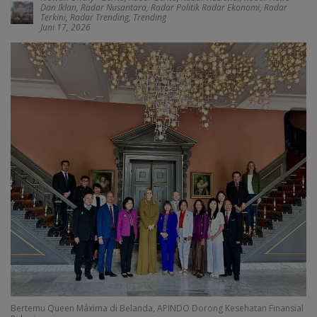
Dan Iklan
,
Radar Nusantara
,
Radar Politik Radar Ekonomi
,
Radar
Terkini
,
Radar Trending
,
Trending
Juni 17, 2026
Bertemu Queen Máxima di Belanda, APINDO Dorong Kesehatan Finansial