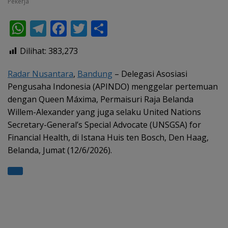
Pekerja
W
T
F
T
S
h
el
ac
w
h
Dilihat:
383,273
at
e
e
itt
ar
s
gr
b
er
e
Radar Nusantara
,
Bandung
– Delegasi Asosiasi
Pengusaha Indonesia (APINDO) menggelar pertemuan
A
a
o
dengan Queen Máxima, Permaisuri Raja Belanda
p
m
o
Willem-Alexander yang juga selaku United Nations
p
k
Secretary-General’s Special Advocate (UNSGSA) for
Financial Health, di Istana Huis ten Bosch, Den Haag,
Belanda, Jumat (12/6/2026).