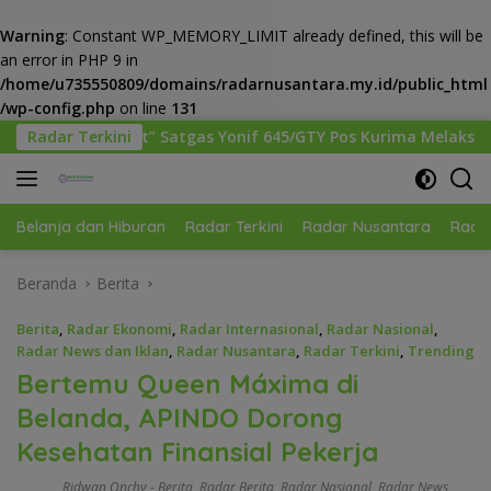
Warning
: Constant WP_MEMORY_LIMIT already defined, this will be
an error in PHP 9 in
/home/u735550809/domains/radarnusantara.my.id/public_html
/wp-config.php
on line
131
Langsung
 Yonif 645/GTY Pos Kurima Melaksanakan Pelayanan kesehatan
Radar Terkini
ke
konten
Belanja dan Hiburan
Radar Terkini
Radar Nusantara
Radar
Beranda
Berita
Berita
,
Radar Ekonomi
,
Radar Internasional
,
Radar Nasional
,
Radar News dan Iklan
,
Radar Nusantara
,
Radar Terkini
,
Trending
Bertemu Queen Máxima di
Belanda, APINDO Dorong
Kesehatan Finansial Pekerja
Ridwan Onchy
-
Berita
,
Radar Berita
,
Radar Nasional
,
Radar News