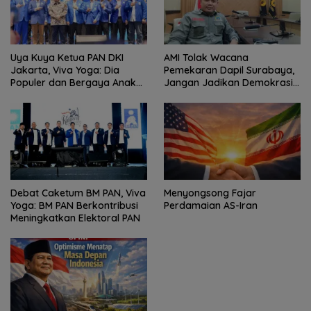
Uya Kuya Ketua PAN DKI
AMI Tolak Wacana
Jakarta, Viva Yoga: Dia
Pemekaran Dapil Surabaya,
Populer dan Bergaya Anak
Jangan Jadikan Demokrasi
Muda
Sebagai Arena Kepentingan
Politik
Debat Caketum BM PAN, Viva
Menyongsong Fajar
Yoga: BM PAN Berkontribusi
Perdamaian AS-Iran
Meningkatkan Elektoral PAN