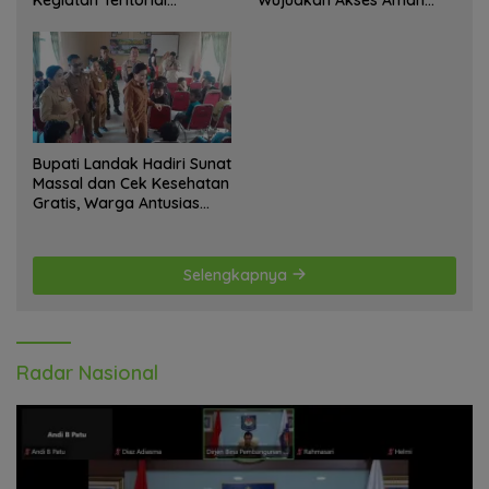
Anjangsana Ketempat
bagi Warga
Tokoh Adat dan Lurah
Bupati Landak Hadiri Sunat
Massal dan Cek Kesehatan
Gratis, Warga Antusias
Ikuti Kegiatan
Selengkapnya
Radar Nasional