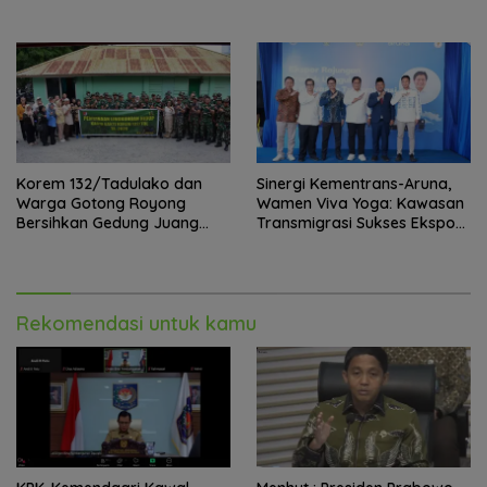
Pelayanan kesehatan Gratis 1
Paling Tragis!
x 24 Jam
Korem 132/Tadulako dan
Sinergi Kementrans-Aruna,
Warga Gotong Royong
Wamen Viva Yoga: Kawasan
Bersihkan Gedung Juang
Transmigrasi Sukses Ekspor
Palu
Rajungan Ke Pasar Global
Rekomendasi untuk kamu