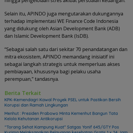
hingga pengelolaan stres akibat persoalan keuangan.
Selain itu, APINDO juga mengutarakan dukungannya
terhadap implementasi WE Finance Code Indonesia
yang didukung oleh Asian Development Bank (ADB)
dan Islamic Development Bank (IsDB).
“Sebagai salah satu dari sekitar 70 penandatangan dan
mitra ekosistem, APINDO memandang inisiatif ini
sebagai langkah strategis untuk memperluas akses
pembiayaan, khususnya bagi pelaku usaha
perempuan,” tandasnya.
Berita Terkait
KPK-Kemendagri Kawal Proyek PSEL untuk Pastikan Bersih
Korupsi dan Ramah Lingkungan
Menhut : Presiden Prabowo Minta Kemenhut Bangun Tata
Kelola Kehutanan Antikorupsi
“Torang Sehat Kampung Kuat” Satgas Yonif 645/GTY Pos
Kurima Melaksanakan Pelayanan kesehatan Gratis 1 x 24 Jam