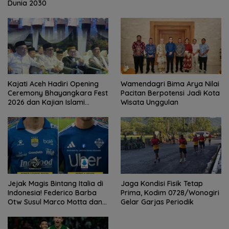
Dunia 2030
Kajati Aceh Hadiri Opening
Wamendagri Bima Arya Nilai
Ceremony Bhayangkara Fest
Pacitan Berpotensi Jadi Kota
2026 dan Kajian Islami
Wisata Unggulan
Kebangsaan Bersama Ustad
Adi Hidayat
Jejak Magis Bintang Italia di
Jaga Kondisi Fisik Tetap
Indonesia! Federico Barba
Prima, Kodim 0728/Wonogiri
Otw Susul Marco Motta dan
Gelar Garjas Periodik
Stefano Beltrame Angkat
Trofi?