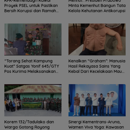
KPK-Kemendagri Kawal
Menhut : Presiden Prabowo
Proyek PSEL untuk Pastikan
Minta Kemenhut Bangun Tata
Bersih Korupsi dan Ramah
Kelola Kehutanan Antikorupsi
Lingkungan
“Torang Sehat Kampung
Kenalkan “Graham”: Manusia
Kuat” Satgas Yonif 645/GTY
Hasil Rekayasa Sains Yang
Pos Kurima Melaksanakan
Kebal Dari Kecelakaan Maut
Pelayanan kesehatan Gratis 1
Paling Tragis!
x 24 Jam
Korem 132/Tadulako dan
Sinergi Kementrans-Aruna,
Warga Gotong Royong
Wamen Viva Yoga: Kawasan