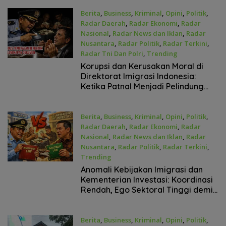
Berita
,
Business
,
Kriminal
,
Opini
,
Politik
,
Radar Daerah
,
Radar Ekonomi
,
Radar
Nasional
,
Radar News dan Iklan
,
Radar
Nusantara
,
Radar Politik
,
Radar Terkini
,
Radar Tni Dan Polri
,
Trending
Mei 8, 2026
Korupsi dan Kerusakan Moral di
Direktorat Imigrasi Indonesia:
Ketika Patnal Menjadi Pelindung
Pelaku Kejahatan
Berita
,
Business
,
Kriminal
,
Opini
,
Politik
,
Radar Daerah
,
Radar Ekonomi
,
Radar
Nasional
,
Radar News dan Iklan
,
Radar
Nusantara
,
Radar Politik
,
Radar Terkini
,
Trending
Mei 8, 2026
Anomali Kebijakan Imigrasi dan
Kementerian Investasi: Koordinasi
Rendah, Ego Sektoral Tinggi demi
Korupsi
Berita
,
Business
,
Kriminal
,
Opini
,
Politik
,