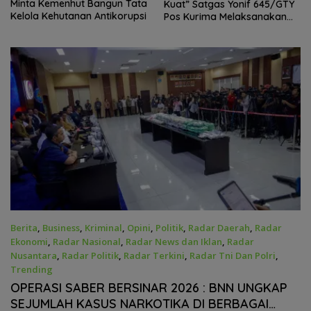
Minta Kemenhut Bangun Tata
Kuat” Satgas Yonif 645/GTY
Kelola Kehutanan Antikorupsi
Pos Kurima Melaksanakan
Pelayanan kesehatan Gratis 1
x 24 Jam
Berita
,
Business
,
Kriminal
,
Opini
,
Politik
,
Radar Daerah
,
Radar
Ekonomi
,
Radar Nasional
,
Radar News dan Iklan
,
Radar
Nusantara
,
Radar Politik
,
Radar Terkini
,
Radar Tni Dan Polri
,
Trending
Mei 19, 2026
OPERASI SABER BERSINAR 2026 : BNN UNGKAP
SEJUMLAH KASUS NARKOTIKA DI BERBAGAI