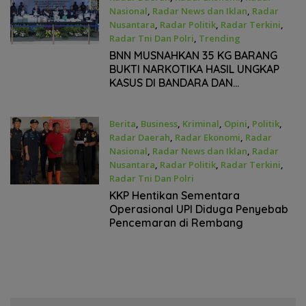
Nasional
,
Radar News dan Iklan
,
Radar
Nusantara
,
Radar Politik
,
Radar Terkini
,
Radar Tni Dan Polri
,
Trending
Maret 17, 2026
BNN MUSNAHKAN 35 KG BARANG
BUKTI NARKOTIKA HASIL UNGKAP
KASUS DI BANDARA DAN
CLANDESTINE LABORATORY DI BALIJ
Berita
,
Business
,
Kriminal
,
Opini
,
Politik
,
Radar Daerah
,
Radar Ekonomi
,
Radar
Nasional
,
Radar News dan Iklan
,
Radar
Nusantara
,
Radar Politik
,
Radar Terkini
,
Radar Tni Dan Polri
Maret 16, 2026
KKP Hentikan Sementara
Operasional UPI Diduga Penyebab
Pencemaran di Rembang