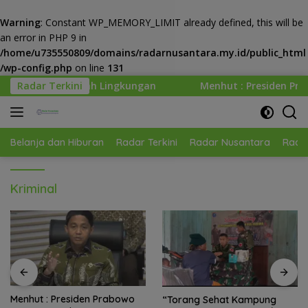
Warning
: Constant WP_MEMORY_LIMIT already defined, this will be
an error in PHP 9 in
/home/u735550809/domains/radarnusantara.my.id/public_html
/wp-config.php
on line
131
Langsung
ungan
Radar Terkini
Menhut : Presiden Prabowo Minta Kemenhut Bang
ke
konten
Belanja dan Hiburan
Radar Terkini
Radar Nusantara
Radar
Kriminal
Menhut : Presiden Prabowo
“Torang Sehat Kampung