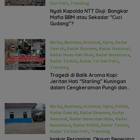
Dan Polri
,
Trending
April 29, 2026
Nyali Kapolda NTT Diuji: Bongkar
Mafia BBM atau Sekadar “Cuci
Gudang”?
Berita
,
Business
,
Kriminal
,
Opini
,
Radar
Daerah
,
Radar Ekonomi
,
Radar Nasional
,
Radar News dan Iklan
,
Radar Nusantara
,
Radar Terkini
,
Radar Tni Dan Polri
,
Trending
April 28, 2026
Tragedi di Balik Aroma Kopi:
Jeritan Hati “Starling” Kuningan
dalam Cengkeraman Pungli dan
Kekerasan
Berita
,
Business
,
Kriminal
,
Opini
,
Politik
,
Radar Daerah
,
Radar Ekonomi
,
Radar
Nasional
,
Radar News dan Iklan
,
Radar
Nusantara
,
Radar Politik
,
Radar Terkini
,
Radar Tni Dan Polri
,
Trending
April 28, 2026
Ingkar Perjanjian, Oknum Penerima