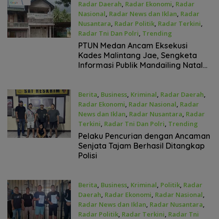
Radar Daerah
,
Radar Ekonomi
,
Radar
Nasional
,
Radar News dan Iklan
,
Radar
Nusantara
,
Radar Politik
,
Radar Terkini
,
Radar Tni Dan Polri
,
Trending
Mei 8, 2026
PTUN Medan Ancam Eksekusi
Kades Malintang Jae, Sengketa
Informasi Publik Mandailing Natal
Memanas
Berita
,
Business
,
Kriminal
,
Radar Daerah
,
Radar Ekonomi
,
Radar Nasional
,
Radar
News dan Iklan
,
Radar Nusantara
,
Radar
Terkini
,
Radar Tni Dan Polri
,
Trending
April 29, 2026
Pelaku Pencurian dengan Ancaman
Senjata Tajam Berhasil Ditangkap
Polisi
Berita
,
Business
,
Kriminal
,
Politik
,
Radar
Daerah
,
Radar Ekonomi
,
Radar Nasional
,
Radar News dan Iklan
,
Radar Nusantara
,
Radar Politik
,
Radar Terkini
,
Radar Tni