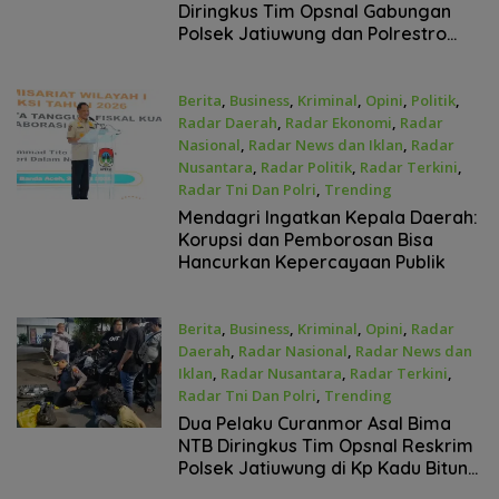
Diringkus Tim Opsnal Gabungan
Polsek Jatiuwung dan Polrestro
Tangkot
Berita
,
Business
,
Kriminal
,
Opini
,
Politik
,
Radar Daerah
,
Radar Ekonomi
,
Radar
Nasional
,
Radar News dan Iklan
,
Radar
Nusantara
,
Radar Politik
,
Radar Terkini
,
Radar Tni Dan Polri
,
Trending
April 20, 2026
Mendagri Ingatkan Kepala Daerah:
Korupsi dan Pemborosan Bisa
Hancurkan Kepercayaan Publik
Berita
,
Business
,
Kriminal
,
Opini
,
Radar
Daerah
,
Radar Nasional
,
Radar News dan
Iklan
,
Radar Nusantara
,
Radar Terkini
,
Radar Tni Dan Polri
,
Trending
April 19, 2026
Dua Pelaku Curanmor Asal Bima
NTB Diringkus Tim Opsnal Reskrim
Polsek Jatiuwung di Kp Kadu Bitung
Curug