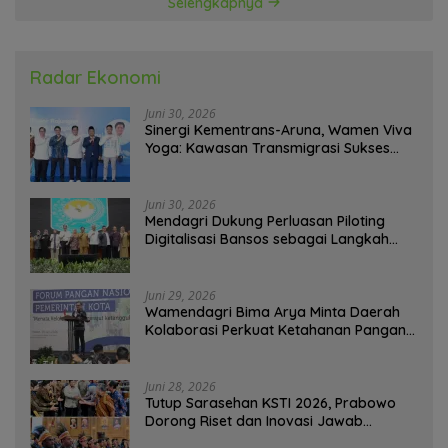
Selengkapnya
Radar Ekonomi
Juni 30, 2026
Sinergi Kementrans-Aruna, Wamen Viva
Yoga: Kawasan Transmigrasi Sukses
Ekspor Rajungan Ke Pasar Global
Juni 30, 2026
Mendagri Dukung Perluasan Piloting
Digitalisasi Bansos sebagai Langkah
Menuju Government Technology
Juni 29, 2026
Wamendagri Bima Arya Minta Daerah
Kolaborasi Perkuat Ketahanan Pangan
Perkotaan
Juni 28, 2026
Tutup Sarasehan KSTI 2026, Prabowo
Dorong Riset dan Inovasi Jawab
Tantangan Bangsa