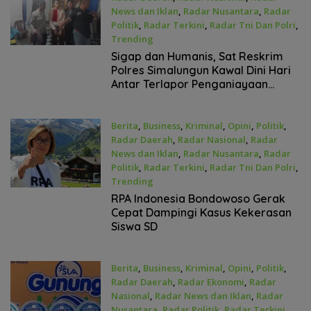
News dan Iklan
,
Radar Nusantara
,
Radar
Politik
,
Radar Terkini
,
Radar Tni Dan Polri
,
Trending
April 4, 2026
Sigap dan Humanis, Sat Reskrim
Polres Simalungun Kawal Dini Hari
Antar Terlapor Penganiayaan
Bergangguan Jiwa ke RSJ Medan
Berita
,
Business
,
Kriminal
,
Opini
,
Politik
,
Radar Daerah
,
Radar Nasional
,
Radar
News dan Iklan
,
Radar Nusantara
,
Radar
Politik
,
Radar Terkini
,
Radar Tni Dan Polri
,
Trending
April 3, 2026
RPA Indonesia Bondowoso Gerak
Cepat Dampingi Kasus Kekerasan
Siswa SD
Berita
,
Business
,
Kriminal
,
Opini
,
Politik
,
Radar Daerah
,
Radar Ekonomi
,
Radar
Nasional
,
Radar News dan Iklan
,
Radar
Nusantara
,
Radar Politik
,
Radar Terkini
,