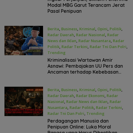
Modal MBG Garut Terancam Jerat
Pasal Penipuan
Berita
,
Business
,
Kriminal
,
Opini
,
Politik
,
Radar Daerah
,
Radar Nasional
,
Radar
News dan Iklan
,
Radar Nusantara
,
Radar
Politik
,
Radar Terkini
,
Radar Tni Dan Polri
,
Trending
April 24, 2026
Kriminalisasi Wartawan Amir
Asnawi: Pembajakan UU Pers dan
Ancaman terhadap Kebebasan
Pers
Berita
,
Business
,
Kriminal
,
Opini
,
Politik
,
Radar Daerah
,
Radar Ekonomi
,
Radar
Nasional
,
Radar News dan Iklan
,
Radar
Nusantara
,
Radar Politik
,
Radar Terkini
,
Radar Tni Dan Polri
,
Trending
April 24, 2026
Perdagangan Manusia dan
Penipuan Online: Luka Moral
Bangsa yang Harus Dihentikan