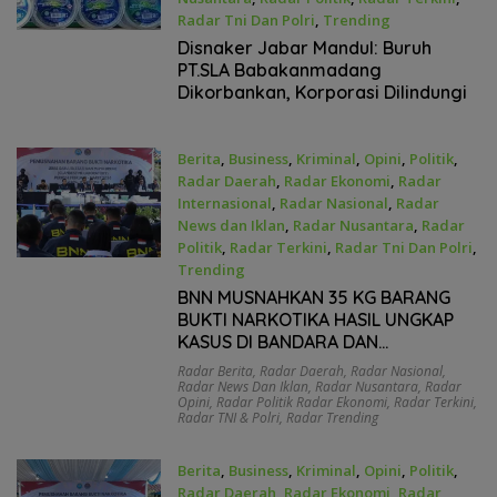
Radar Tni Dan Polri
,
Trending
Maret 30, 2026
Disnaker Jabar Mandul: Buruh
PT.SLA Babakanmadang
Dikorbankan, Korporasi Dilindungi
Berita
,
Business
,
Kriminal
,
Opini
,
Politik
,
Radar Daerah
,
Radar Ekonomi
,
Radar
Internasional
,
Radar Nasional
,
Radar
News dan Iklan
,
Radar Nusantara
,
Radar
Politik
,
Radar Terkini
,
Radar Tni Dan Polri
,
Trending
Maret 17, 2026
BNN MUSNAHKAN 35 KG BARANG
BUKTI NARKOTIKA HASIL UNGKAP
KASUS DI BANDARA DAN
CLANDESTINE LABORATORY DI BALI
Radar Berita
,
Radar Daerah
,
Radar Nasional
,
Radar News Dan Iklan
,
Radar Nusantara
,
Radar
Opini
,
Radar Politik Radar Ekonomi
,
Radar Terkini
,
Radar TNI & Polri
,
Radar Trending
Berita
,
Business
,
Kriminal
,
Opini
,
Politik
,
Radar Daerah
,
Radar Ekonomi
,
Radar