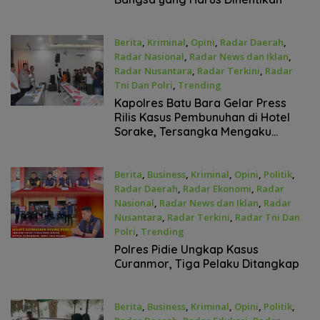
Berita
,
Kriminal
,
Opini
,
Radar Daerah
,
Radar Nasional
,
Radar News dan Iklan
,
Radar Nusantara
,
Radar Terkini
,
Radar
Tni Dan Polri
,
Trending
April 23, 2026
Kapolres Batu Bara Gelar Press
Rilis Kasus Pembunuhan di Hotel
Sorake, Tersangka Mengaku
Melakukan Pembekapan dan
Pencekikan
Berita
,
Business
,
Kriminal
,
Opini
,
Politik
,
Radar Daerah
,
Radar Ekonomi
,
Radar
Nasional
,
Radar News dan Iklan
,
Radar
Nusantara
,
Radar Terkini
,
Radar Tni Dan
Polri
,
Trending
April 23, 2026
‎Polres Pidie Ungkap Kasus
Curanmor, Tiga Pelaku Ditangkap
Berita
,
Business
,
Kriminal
,
Opini
,
Politik
,