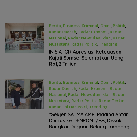
Berita
,
Business
,
Kriminal
,
Opini
,
Politik
,
Radar Daerah
,
Radar Ekonomi
,
Radar
Nasional
,
Radar News dan Iklan
,
Radar
Nusantara
,
Radar Politik
,
Trending
Mei 9, 2026
INISIATOR Apresiasi Ketegasan
Kajati Sumsel Selamatkan Uang
Rp1,2 Triliun
Berita
,
Business
,
Kriminal
,
Opini
,
Politik
,
Radar Daerah
,
Radar Ekonomi
,
Radar
Nasional
,
Radar News dan Iklan
,
Radar
Nusantara
,
Radar Politik
,
Radar Terkini
,
Radar Tni Dan Polri
,
Trending
Mei 9, 2026
“Sekjen SATMA AMPI Madina Antar
Dumas ke DENPOM I/BB, Desak
Bongkar Dugaan Beking Tambang
Emas Ilegal di Madina”