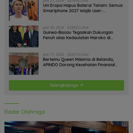
Juni 21, 2026
557058 Lihat
Uni Eropa Hapus Baterai Tanam: Semua
Smartphone 2027 Wajib User-
Replaceable
Juni 30, 2026
555823 Lihat
Guinea-Bissau Tegaskan Dukungan
Penuh atas Kedaulatan Maroko di
Sahara
Juni 17, 2026
383274 Lihat
Bertemu Queen Máxima di Belanda,
APINDO Dorong Kesehatan Finansial
Pekerja
Selengkapnya
Radar Olahraga