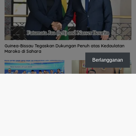
Guinea-Bissau Tegaskan Dukungan Penuh atas Kedaulatan
Maroko di Sahara
Berlangganan
Uya Kuya Ketua PAN DKI
AMI Tolak Wacana
Jakarta, Viva Yoga: Dia
Pemekaran Dapil Surabaya,
Populer dan Bergaya Anak
Jangan Jadikan Demokrasi
Muda
Sebagai Arena Kepentingan
Politik