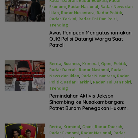
Radar Daerah
,
Radar Edukasi
,
Radar
Ekonomi
,
Radar Nasional
,
Radar News dan
Iklan
,
Radar Nusantara
,
Radar Politik
,
Radar Terkini
,
Radar Tni Dan Polri
,
Trending
April 21, 2026
Awas Penipuan Mengatasnamakan
OJK! Polisi Datangi Warga Saat
Patroli
Berita
,
Business
,
Kriminal
,
Opini
,
Politik
,
Radar Daerah
,
Radar Nasional
,
Radar
News dan Iklan
,
Radar Nusantara
,
Radar
Politik
,
Radar Terkini
,
Radar Tni Dan Polri
,
Trending
April 21, 2026
Pemindahan Aktivis Jekson
Sihombing ke Nusakambangan:
Potret Buram Penegakan Hukum
dan Pelanggaran HAM
Berita
,
Kriminal
,
Opini
,
Radar Daerah
,
Radar Ekonomi
,
Radar Nasional
,
Radar