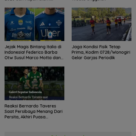
Kebangsaan Bersama Ustad
Adi Hidayat
Jejak Magis Bintang Italia di
Jaga Kondisi Fisik Tetap
Indonesia! Federico Barba
Prima, Kodim 0728/Wonogiri
Otw Susul Marco Motta dan
Gelar Garjas Periodik
Stefano Beltrame Angkat
Trofi?
Reaksi Bernardo Taveres
Saat Persibaya Menang Dari
Persita, Akhiri Puasa
Kemenangan