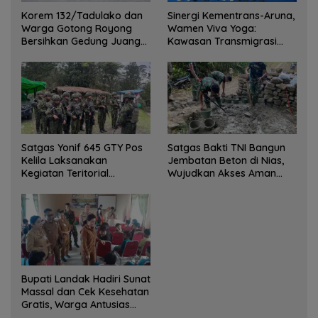
Korem 132/Tadulako dan
Sinergi Kementrans-Aruna,
Warga Gotong Royong
Wamen Viva Yoga:
Bersihkan Gedung Juang
Kawasan Transmigrasi
Palu
Sukses Ekspor Rajungan
Ke Pasar Global
Satgas Yonif 645 GTY Pos
Satgas Bakti TNI Bangun
Kelila Laksanakan
Jembatan Beton di Nias,
Kegiatan Teritorial
Wujudkan Akses Aman
Anjangsana Ketempat
bagi Warga
Tokoh Adat dan Lurah
Bupati Landak Hadiri Sunat
Massal dan Cek Kesehatan
Gratis, Warga Antusias
Ikuti Kegiatan