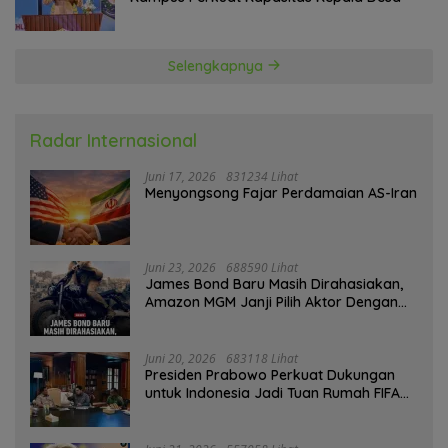
Selengkapnya
Radar Internasional
Juni 17, 2026
831234 Lihat
Menyongsong Fajar Perdamaian AS-Iran
Juni 23, 2026
688590 Lihat
James Bond Baru Masih Dirahasiakan,
Amazon MGM Janji Pilih Aktor Dengan
Hati-hati
Juni 20, 2026
683118 Lihat
Presiden Prabowo Perkuat Dukungan
untuk Indonesia Jadi Tuan Rumah FIFA
ASEAN dan Persiapan Timnas Menuju
Piala Dunia 2030