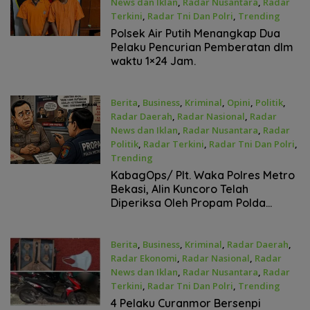
News dan Iklan
,
Radar Nusantara
,
Radar
Terkini
,
Radar Tni Dan Polri
,
Trending
April 21, 2026
Polsek Air Putih Menangkap Dua
Pelaku Pencurian Pemberatan dlm
waktu 1×24 Jam.
Berita
,
Business
,
Kriminal
,
Opini
,
Politik
,
Radar Daerah
,
Radar Nasional
,
Radar
News dan Iklan
,
Radar Nusantara
,
Radar
Politik
,
Radar Terkini
,
Radar Tni Dan Polri
,
Trending
April 21, 2026
KabagOps/ Plt. Waka Polres Metro
Bekasi, Alin Kuncoro Telah
Diperiksa Oleh Propam Polda
Metro Jaya Pada Selasa
(21/04/2026).
Berita
,
Business
,
Kriminal
,
Radar Daerah
,
Radar Ekonomi
,
Radar Nasional
,
Radar
News dan Iklan
,
Radar Nusantara
,
Radar
Terkini
,
Radar Tni Dan Polri
,
Trending
April 20, 2026
4 Pelaku Curanmor Bersenpi