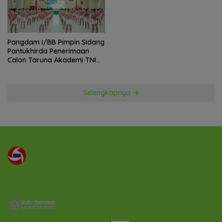
Juni 26, 2026
Penandaan APBD 2027: Langkah
Strategis Kemendagri Perkuat
Ketahanan Pangan Nasional
Juni 25, 2026
Pertamina EP Papua Field Sorong
Pererat Sinergi Bersama Sahabat
Jurnalis Papua Barat Daya
Selengkapnya
Radar Politik