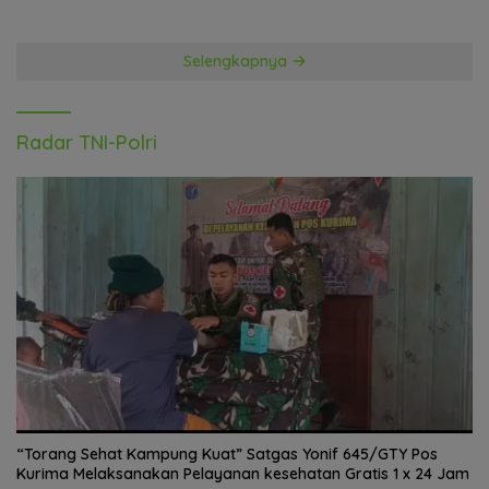
Adi Hidayat
Jejak Magis Bintang Italia di
Jaga Kondisi Fisik Tetap
Indonesia! Federico Barba
Prima, Kodim 0728/Wonogiri
Otw Susul Marco Motta dan
Gelar Garjas Periodik
Stefano Beltrame Angkat
Trofi?
Reaksi Bernardo Taveres
Saat Persibaya Menang Dari
Persita, Akhiri Puasa
Kemenangan
Selengkapnya