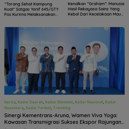
Kenalkan “Graham”: Manusia
“Torang Sehat Kampung
Hasil Rekayasa Sains Yang
Kuat” Satgas Yonif 645/GTY
Kebal Dari Kecelakaan Maut
Pos Kurima Melaksanakan
Paling Tragis!
Pelayanan kesehatan Gratis 1
x 24 Jam
Berita
,
Radar Daerah
,
Radar Ekonomi
,
Radar Nasional
,
Radar
Nusantara
,
Radar Terkini
,
Trending
Juni 30, 2026
Sinergi Kementrans-Aruna, Wamen Viva Yoga:
Kawasan Transmigrasi Sukses Ekspor Rajungan
Ke Pasar Global