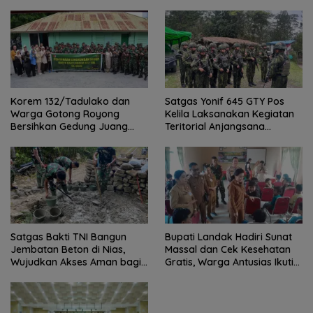
Radar Ekonomi
Juni 30, 2026
Sinergi Kementrans-Aruna, Wamen Viva
Yoga: Kawasan Transmigrasi Sukses
Ekspor Rajungan Ke Pasar Global
Juni 30, 2026
Mendagri Dukung Perluasan Piloting
Digitalisasi Bansos sebagai Langkah
Menuju Government Technology
Juni 29, 2026
Wamendagri Bima Arya Minta Daerah
Kolaborasi Perkuat Ketahanan Pangan
Perkotaan
Juni 28, 2026
Tutup Sarasehan KSTI 2026, Prabowo
Dorong Riset dan Inovasi Jawab
Tantangan Bangsa