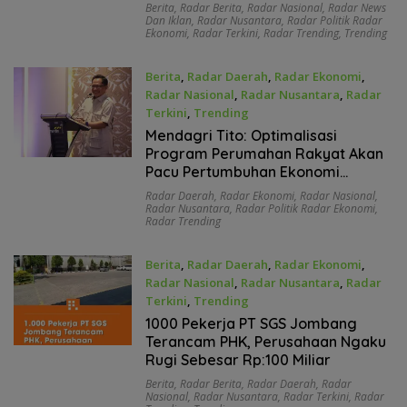
Berita
,
Radar Berita
,
Radar Nasional
,
Radar News
Dan Iklan
,
Radar Nusantara
,
Radar Politik Radar
Ekonomi
,
Radar Terkini
,
Radar Trending
,
Trending
Berita
,
Radar Daerah
,
Radar Ekonomi
,
Radar Nasional
,
Radar Nusantara
,
Radar
Terkini
,
Trending
Juni 22, 2026
Mendagri Tito: Optimalisasi
Program Perumahan Rakyat Akan
Pacu Pertumbuhan Ekonomi
Daerah
Radar Daerah
,
Radar Ekonomi
,
Radar Nasional
,
Radar Nusantara
,
Radar Politik Radar Ekonomi
,
Radar Trending
Berita
,
Radar Daerah
,
Radar Ekonomi
,
Radar Nasional
,
Radar Nusantara
,
Radar
Terkini
,
Trending
Juni 22, 2026
1000 Pekerja PT SGS Jombang
Terancam PHK, Perusahaan Ngaku
Rugi Sebesar Rp:100 Miliar
Berita
,
Radar Berita
,
Radar Daerah
,
Radar
Nasional
,
Radar Nusantara
,
Radar Terkini
,
Radar