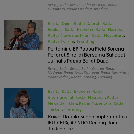
Berita
,
Radar Berita
,
Radar Nasional
,
Radar
Nusantara
,
Radar Trending
,
Trending
Berita
,
Opini
,
Radar Daerah
,
Radar
Edukasi
,
Radar Ekonomi
,
Radar Nasional
,
Radar News dan Iklan
,
Radar Nusantara
,
Radar Terkini
,
Trending
Juni 25, 2026
Pertamina EP Papua Field Sorong
Pererat Sinergi Bersama Sahabat
Jurnalis Papua Barat Daya
Berita
,
Radar Berita
,
Radar Daerah
,
Radar
Nasional
,
Radar News Dan Iklan
,
Radar Nusantara
,
Radar Terkini
,
Radar Trending
,
Trending
Berita
,
Radar Ekonomi
,
Radar
Internasional
,
Radar Nasional
,
Radar
News dan Iklan
,
Radar Nusantara
,
Radar
Terkini
,
Trending
Juni 23, 2026
Kawal Ratifikasi dan Implementasi
IEU-CEPA, APINDO Dorong Joint
Task Force