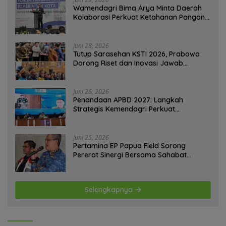
Selengkapnya
Radar Internasional
Juni 17, 2026
831232 Lihat
Menyongsong Fajar Perdamaian AS-Iran
Juni 23, 2026
688588 Lihat
James Bond Baru Masih Dirahasiakan,
Amazon MGM Janji Pilih Aktor Dengan
Hati-hati
Juni 20, 2026
683118 Lihat
Presiden Prabowo Perkuat Dukungan
untuk Indonesia Jadi Tuan Rumah FIFA
ASEAN dan Persiapan Timnas Menuju
Piala Dunia 2030
Juni 21, 2026
557058 Lihat
Uni Eropa Hapus Baterai Tanam: Semua