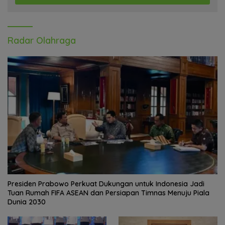
Warga Gotong Royong
Wamen Viva Yoga:
Bersihkan Gedung Juang
Kawasan Transmigrasi
Palu
Sukses Ekspor Rajungan
Ke Pasar Global
Satgas Yonif 645 GTY Pos
Satgas Bakti TNI Bangun
Kelila Laksanakan
Jembatan Beton di Nias,
Kegiatan Teritorial
Wujudkan Akses Aman
Anjangsana Ketempat
bagi Warga
Tokoh Adat dan Lurah
Bupati Landak Hadiri Sunat
Massal dan Cek Kesehatan
Gratis, Warga Antusias
Ikuti Kegiatan