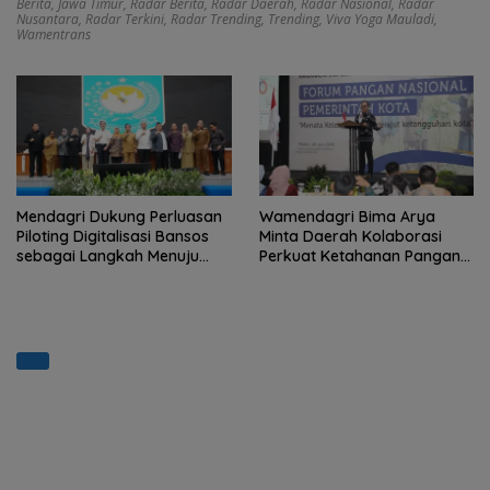
Berita
,
Jawa Timur
,
Radar Berita
,
Radar Daerah
,
Radar Nasional
,
Radar
Nusantara
,
Radar Terkini
,
Radar Trending
,
Trending
,
Viva Yoga Mauladi
,
Wamentrans
Mendagri Dukung Perluasan
Wamendagri Bima Arya
Piloting Digitalisasi Bansos
Minta Daerah Kolaborasi
sebagai Langkah Menuju
Perkuat Ketahanan Pangan
Government Technology
Perkotaan