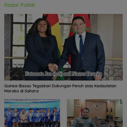
Smartphone 2027 Wajib User-
Replaceable
Juni 30, 2026
555822 Lihat
Guinea-Bissau Tegaskan Dukungan
Penuh atas Kedaulatan Maroko di
Sahara
Juni 17, 2026
383272 Lihat
Bertemu Queen Máxima di Belanda,
APINDO Dorong Kesehatan Finansial
Pekerja
Selengkapnya
Radar Olahraga