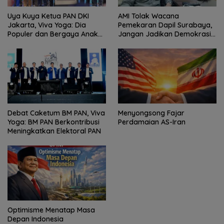
Presiden Prabowo Perkuat Dukungan untuk Indonesia Jadi
Tuan Rumah FIFA ASEAN dan Persiapan Timnas Menuju Piala
Dunia 2030
Kajati Aceh Hadiri Opening
Wamendagri Bima Arya Nilai
Ceremony Bhayangkara Fest
Pacitan Berpotensi Jadi Kota
2026 dan Kajian Islami
Wisata Unggulan
Kebangsaan Bersama Ustad