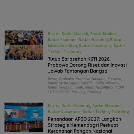
Berita
,
Radar Daerah
,
Radar Edukasi
,
Radar Ekonomi
,
Radar Nasional
,
Radar
News dan Iklan
,
Radar Nusantara
,
Radar
Terkini
,
Trending
Juni 28, 2026
Tutup Sarasehan KSTI 2026,
Prabowo Dorong Riset dan Inovasi
Jawab Tantangan Bangsa
Berita
,
Prabowo
,
Prabowo Subianto
,
Presiden
,
Radar Berita
,
Radar Daerah
,
Radar Nasional
,
Radar News Dan Iklan
,
Radar Nusantara
,
Radar
Terkini
,
Radar Trending
,
Trending
Berita
,
Radar Ekonomi
,
Radar Nasional
,
Radar Nusantara
,
Radar Terkini
,
Trending
Juni 26, 2026
Penandaan APBD 2027: Langkah
Strategis Kemendagri Perkuat
Ketahanan Pangan Nasional