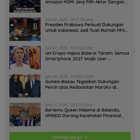
“Torang Sehat Kampung Kuat” Satgas Yonif 645/GTY Pos
Kurima Melaksanakan Pelayanan kesehatan Gratis 1 x 24
Jam
Korem 132/Tadulako dan
Sinergi Kementrans-Aruna,