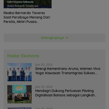
Juli 4, 2026
Menhut : Presiden Prabowo Minta Kemenhut
Bangun Tata Kelola Kehutanan Antikorupsi
Juni 30, 2026
Kenalkan “Graham”: Manusia Hasil Rekayasa
Sains Yang Kebal Dari Kecelakaan Maut
Paling Tragis!
Juni 30, 2026
Sinergi Kementrans-Aruna, Wamen Viva
Yoga: Kawasan Transmigrasi Sukses Ekspor
Rajungan Ke Pasar Global
Juni 30, 2026
Mendagri Dukung Perluasan Piloting
Digitalisasi Bansos sebagai Langkah Menuju
Government Technology
Juni 30, 2026
Wamendagri Bima: Kolaborasi Desa dan
Kampus Perkuat Kapasitas Kepala Desa