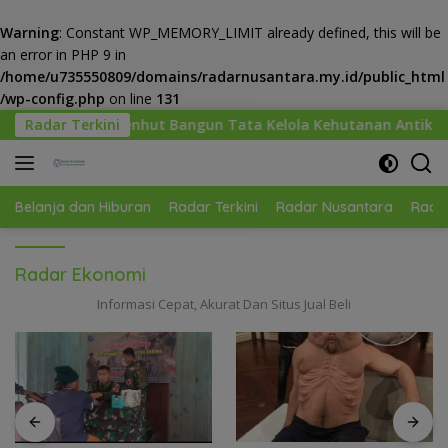
Warning
: Constant WP_MEMORY_LIMIT already defined, this will be
an error in PHP 9 in
/home/u735550809/domains/radarnusantara.my.id/public_html
/wp-config.php
on line
131
Langsung
 Bangun Tata Kelola Kehutanan Antikorupsi
Radar Terkini
“Torang S
ke
konten
Belanja dan Hiburan
Radar Terkini
Radar Nusantara
Radar
Radar Ekonomi
Informasi Cepat, Akurat Dan Situs Jual Beli