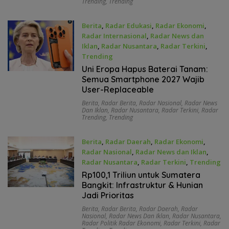
Trending
,
Trending
Berita
,
Radar Edukasi
,
Radar Ekonomi
,
Radar Internasional
,
Radar News dan
Iklan
,
Radar Nusantara
,
Radar Terkini
,
Trending
Juni 21, 2026
Uni Eropa Hapus Baterai Tanam:
Semua Smartphone 2027 Wajib
User-Replaceable
Berita
,
Radar Berita
,
Radar Nasional
,
Radar News
Dan Iklan
,
Radar Nusantara
,
Radar Terkini
,
Radar
Trending
,
Trending
Berita
,
Radar Daerah
,
Radar Ekonomi
,
Radar Nasional
,
Radar News dan Iklan
,
Radar Nusantara
,
Radar Terkini
,
Trending
Juni 20, 2026
Rp100,1 Triliun untuk Sumatera
Bangkit: Infrastruktur & Hunian
Jadi Prioritas
Berita
,
Radar Berita
,
Radar Daerah
,
Radar
Nasional
,
Radar News Dan Iklan
,
Radar Nusantara
,
Radar Politik Radar Ekonomi
,
Radar Terkini
,
Radar