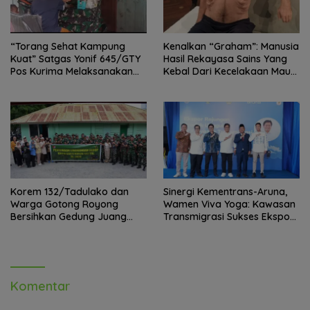
“Torang Sehat Kampung
Kenalkan “Graham”: Manusia
Kuat” Satgas Yonif 645/GTY
Hasil Rekayasa Sains Yang
Pos Kurima Melaksanakan
Kebal Dari Kecelakaan Maut
Pelayanan kesehatan Gratis 1
Paling Tragis!
x 24 Jam
Korem 132/Tadulako dan
Sinergi Kementrans-Aruna,
Warga Gotong Royong
Wamen Viva Yoga: Kawasan
Bersihkan Gedung Juang
Transmigrasi Sukses Ekspor
Palu
Rajungan Ke Pasar Global
Komentar