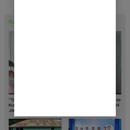
Radar Daerah
“Torang Sehat Kampung Kuat” Satgas Yonif 645/GTY Pos
Kurima Melaksanakan Pelayanan kesehatan Gratis 1 x 24
Jam