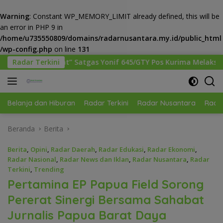
Warning
: Constant WP_MEMORY_LIMIT already defined, this will be
an error in PHP 9 in
/home/u735550809/domains/radarnusantara.my.id/public_html
/wp-config.php
on line
131
Langsung
Yonif 645/GTY Pos Kurima Melaksanakan Pelayanan kesehatan 
Radar Terkini
ke
konten
Belanja dan Hiburan
Radar Terkini
Radar Nusantara
Radar
Beranda
Berita
Berita
,
Opini
,
Radar Daerah
,
Radar Edukasi
,
Radar Ekonomi
,
Radar Nasional
,
Radar News dan Iklan
,
Radar Nusantara
,
Radar
Terkini
,
Trending
Pertamina EP Papua Field Sorong
Pererat Sinergi Bersama Sahabat
Jurnalis Papua Barat Daya