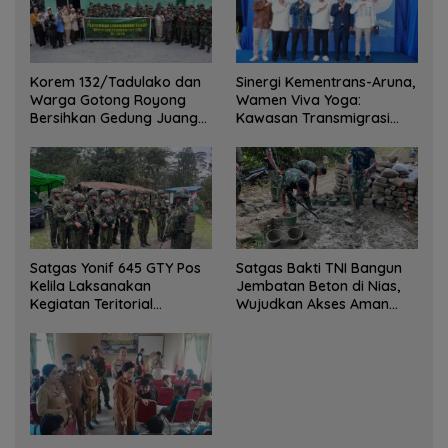
Korem 132/Tadulako dan
Sinergi Kementrans-Aruna,
Warga Gotong Royong
Wamen Viva Yoga:
Bersihkan Gedung Juang
Kawasan Transmigrasi
Palu
Sukses Ekspor Rajungan
Ke Pasar Global
Satgas Yonif 645 GTY Pos
Satgas Bakti TNI Bangun
Kelila Laksanakan
Jembatan Beton di Nias,
Kegiatan Teritorial
Wujudkan Akses Aman
Anjangsana Ketempat
bagi Warga
Tokoh Adat dan Lurah