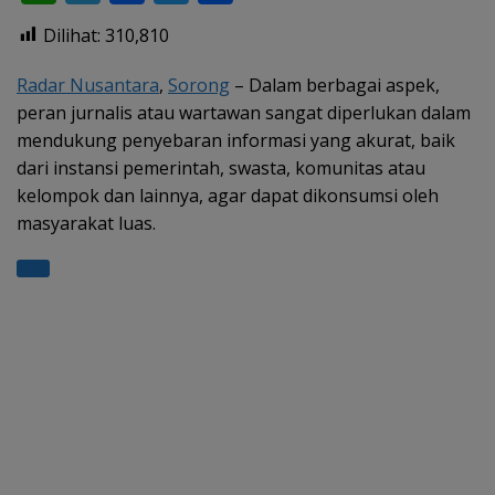
h
el
ac
w
h
Dilihat:
310,810
at
e
e
itt
ar
s
gr
b
er
e
Radar Nusantara
,
Sorong
– Dalam berbagai aspek,
peran jurnalis atau wartawan sangat diperlukan dalam
A
a
o
mendukung penyebaran informasi yang akurat, baik
p
m
o
dari instansi pemerintah, swasta, komunitas atau
p
k
kelompok dan lainnya, agar dapat dikonsumsi oleh
masyarakat luas.