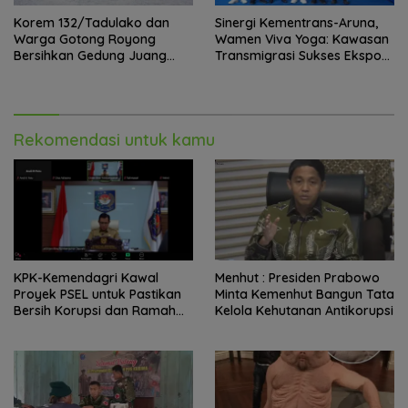
Korem 132/Tadulako dan
Sinergi Kementrans-Aruna,
Warga Gotong Royong
Wamen Viva Yoga: Kawasan
Bersihkan Gedung Juang
Transmigrasi Sukses Ekspor
Palu
Rajungan Ke Pasar Global
Rekomendasi untuk kamu
KPK-Kemendagri Kawal
Menhut : Presiden Prabowo
Proyek PSEL untuk Pastikan
Minta Kemenhut Bangun Tata
Bersih Korupsi dan Ramah
Kelola Kehutanan Antikorupsi
Lingkungan