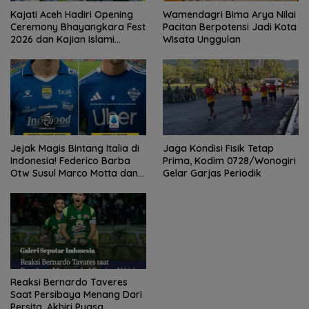
Kajati Aceh Hadiri Opening
Wamendagri Bima Arya Nilai
Ceremony Bhayangkara Fest
Pacitan Berpotensi Jadi Kota
2026 dan Kajian Islami
Wisata Unggulan
Kebangsaan Bersama Ustad
Adi Hidayat
Jejak Magis Bintang Italia di
Jaga Kondisi Fisik Tetap
Indonesia! Federico Barba
Prima, Kodim 0728/Wonogiri
Otw Susul Marco Motta dan
Gelar Garjas Periodik
Stefano Beltrame Angkat
Trofi?
Reaksi Bernardo Taveres
Saat Persibaya Menang Dari
Persita, Akhiri Puasa