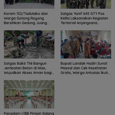
Satgas Yonif 645 GTY Pos
Korem 132/Tadulako dan
Kelila Laksanakan Kegiatan
Warga Gotong Royong
Teritorial Anjangsana
Bersihkan Gedung Juang
Ketempat Tokoh Adat dan
Palu
Lurah
Satgas Bakti TNI Bangun
Bupati Landak Hadiri Sunat
Jembatan Beton di Nias,
Massal dan Cek Kesehatan
Wujudkan Akses Aman bagi
Gratis, Warga Antusias Ikuti
Warga
Kegiatan
Pangdam I/BB Pimpin Sidang