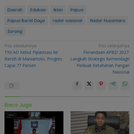
Daerah
Edukasi
Iklan
Papua
Papua Barat Daya
radar nasional
Radar Nusantara
Sorong
Navigasi
Pos sebelumnya
Pos selanjutnya
TNI AD Kebut Pipanisasi Air
Penandaan APBD 2027:
pos
Bersih di Maniamolo, Progres
Langkah Strategis Kemendagri
Capai 77 Persen
Perkuat Ketahanan Pangan
Nasional
Baca Juga