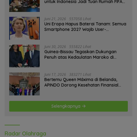
untuk Indonesia Jadi Tuan Rumah FIFA
ASEAN dan Persiapan Timnas Menuju
Piala Dunia 2030
Juni 21, 2026
557058 Lihat
Uni Eropa Hapus Baterai Tanam: Semua
Smartphone 2027 Wajib User-
Replaceable
Juni 30, 2026
555822 Lihat
Guinea-Bissau Tegaskan Dukungan
Penuh atas Kedaulatan Maroko di
Sahara
Juni 17, 2026
383271 Lihat
Bertemu Queen Máxima di Belanda,
APINDO Dorong Kesehatan Finansial
Pekerja
Selengkapnya
Radar Olahraga