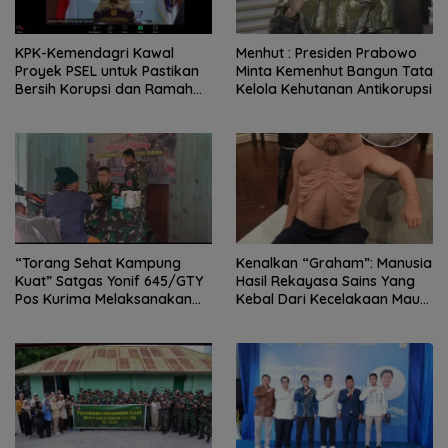
KPK-Kemendagri Kawal
Menhut : Presiden Prabowo
Proyek PSEL untuk Pastikan
Minta Kemenhut Bangun Tata
Bersih Korupsi dan Ramah
Kelola Kehutanan Antikorupsi
Lingkungan
“Torang Sehat Kampung
Kenalkan “Graham”: Manusia
Kuat” Satgas Yonif 645/GTY
Hasil Rekayasa Sains Yang
Pos Kurima Melaksanakan
Kebal Dari Kecelakaan Maut
Pelayanan kesehatan Gratis 1
Paling Tragis!
x 24 Jam