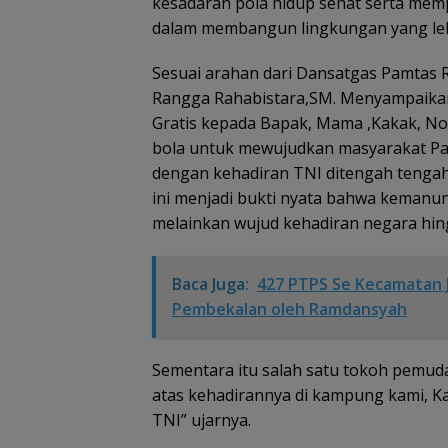
kesadaran pola hidup sehat serta mem
dalam membangun lingkungan yang leb
Sesuai arahan dari Dansatgas Pamtas R
Rangga Rahabistara,SM. Menyampaikan 
Gratis kepada Bapak, Mama ,Kakak, No
bola untuk mewujudkan masyarakat Pa
dengan kehadiran TNI ditengah tengah
ini menjadi bukti nyata bahwa kemanu
melainkan wujud kehadiran negara hin
Baca Juga:
427 PTPS Se Kecamatan J
Pembekalan oleh Ramdansyah
Sementara itu salah satu tokoh pemud
atas kehadirannya di kampung kami, Ka
TNI” ujarnya.