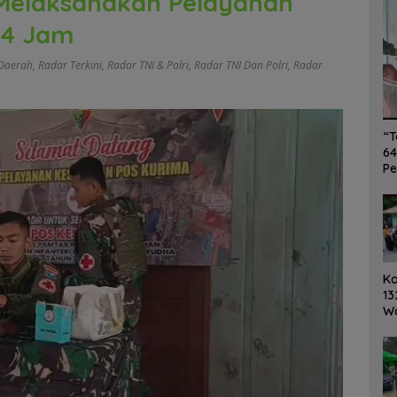
Melaksanakan Pelayanan
24 Jam
Daerah
,
Radar Terkini
,
Radar TNI & Polri
,
Radar TNI Dan Polri
,
Radar
“T
64
Pe
K
13
W
Ro
Ge