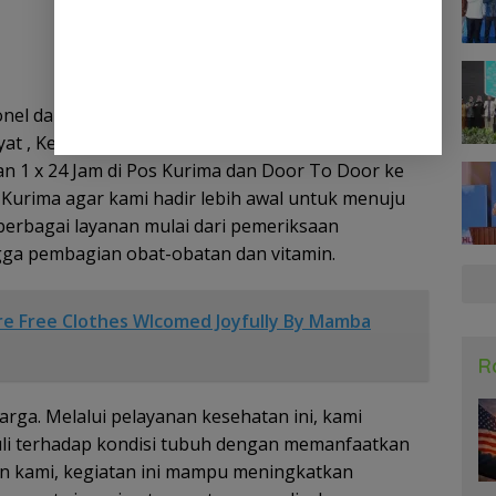
onel dari Pos Kurima yang dipimpin langsung oleh
at , Kegiatan pelayanan kesehatan kami
n 1 x 24 Jam di Pos Kurima dan Door To Door ke
Kurima agar kami hadir lebih awal untuk menuju
berbagai layanan mulai dari pemeriksaan
ga pembagian obat-obatan dan vitamin.
re Free Clothes Wlcomed Joyfully By Mamba
R
arga. Melalui pelayanan kesehatan ini, kami
li terhadap kondisi tubuh dengan memanfaatkan
an kami, kegiatan ini mampu meningkatkan