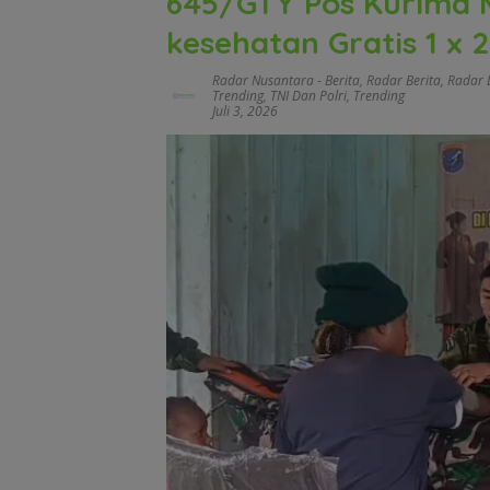
645/GTY Pos Kurima 
kesehatan Gratis 1 x 
Radar Nusantara
-
Berita
,
Radar Berita
,
Radar 
Trending
,
TNI Dan Polri
,
Trending
Juli 3, 2026