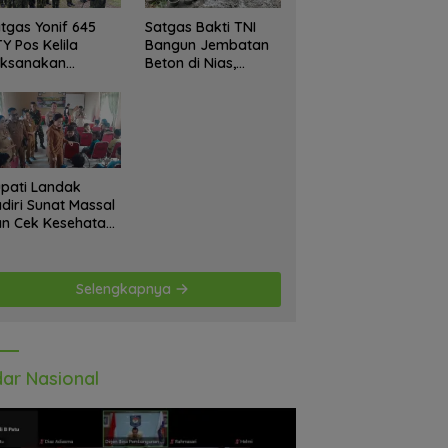
tgas Yonif 645
Satgas Bakti TNI
Y Pos Kelila
Bangun Jembatan
aksanakan
Beton di Nias,
giatan Teritorial
Wujudkan Akses
njangsana
Aman bagi Warga
etempat Tokoh
at dan Lurah
pati Landak
diri Sunat Massal
n Cek Kesehatan
atis, Warga
tusias Ikuti
giatan
Selengkapnya
ar Nasional