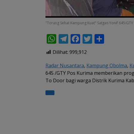
"Torang Sehat Kampung Kuat" Satgas Yonif 645/GTY 
W
T
F
T
S
h
el
ac
w
h
Dilihat:
999,912
at
e
e
itt
ar
s
gr
b
er
e
Radar Nusantara
,
Kampung Obolma
,
K
645 /GTY Pos Kurima memberikan prog
A
a
o
To Door bagi warga Distrik Kurima Kab
p
m
o
p
k