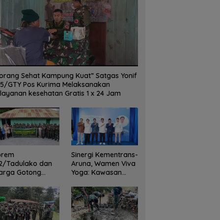
orang Sehat Kampung Kuat” Satgas Yonif
5/GTY Pos Kurima Melaksanakan
layanan kesehatan Gratis 1 x 24 Jam
orem
Sinergi Kementrans-
2/Tadulako dan
Aruna, Wamen Viva
arga Gotong
Yoga: Kawasan
yong Bersihkan
Transmigrasi
dung Juang Palu
Sukses Ekspor
Rajungan Ke Pasar
Global