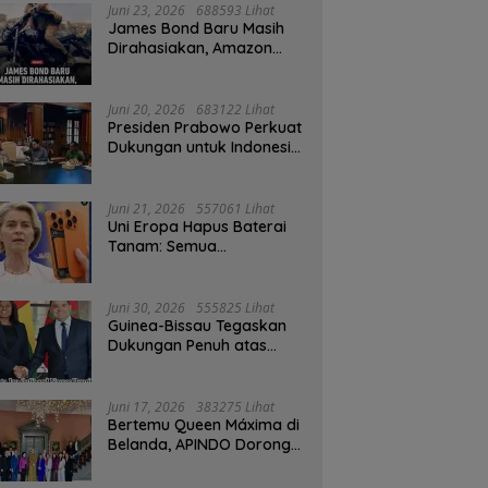
Juni 23, 2026
688593 Lihat
James Bond Baru Masih
Dirahasiakan, Amazon
MGM Janji Pilih Aktor
Dengan Hati-hati
Juni 20, 2026
683122 Lihat
Presiden Prabowo Perkuat
Dukungan untuk Indonesia
Jadi Tuan Rumah FIFA
ASEAN dan Persiapan
Timnas Menuju Piala Dunia
Juni 21, 2026
557061 Lihat
2030
Uni Eropa Hapus Baterai
Tanam: Semua
Smartphone 2027 Wajib
User-Replaceable
Juni 30, 2026
555825 Lihat
Guinea-Bissau Tegaskan
Dukungan Penuh atas
Kedaulatan Maroko di
Sahara
Juni 17, 2026
383275 Lihat
Bertemu Queen Máxima di
Belanda, APINDO Dorong
Kesehatan Finansial
Pekerja