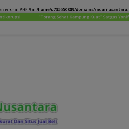
n error in PHP 9 in
/home/u735550809/domains/radarnusantara.m
ang Sehat Kampung Kuat” Satgas Yonif 645/GTY Pos Kurima Mel