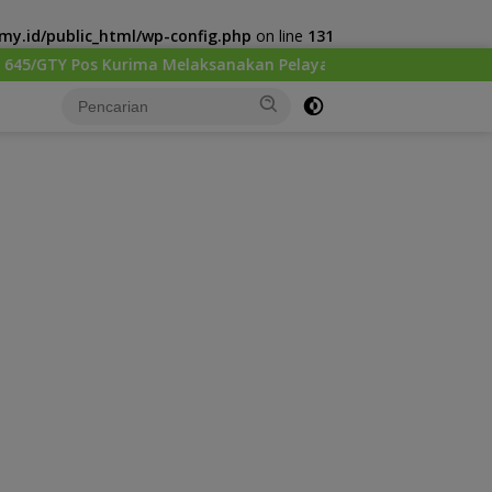
y.id/public_html/wp-config.php
on line
131
aksanakan Pelayanan kesehatan Gratis 1 x 24 Jam
Ken