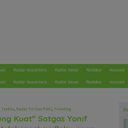
ini
Radar Nusantara
Radar News
Redaksi
Account
ini
Radar Nusantara
Radar News
Redaksi
Account
 Terkini
,
Radar Tni Dan Polri
,
Trending
R
ng Kuat” Satgas Yonif