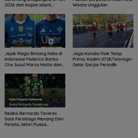
2026 dan Kajian Islami
Wisata Unggulan
Kebangsaan Bersama Ustad
Adi Hidayat
Jejak Magis Bintang Italia di
Jaga Kondisi Fisik Tetap
Indonesia! Federico Barba
Prima, Kodim 0728/Wonogiri
Otw Susul Marco Motta dan
Gelar Garjas Periodik
Stefano Beltrame Angkat
Trofi?
Reaksi Bernardo Taveres
Saat Persibaya Menang Dari
Persita, Akhiri Puasa
Kemenangan