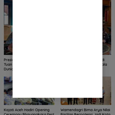
Presiden Prabowo Perkuat Dukungan untuk Indonesia Jadi
Tuan Rumah FIFA ASEAN dan Persiapan Timnas Menuju Piala
Dunia 2030
Kajati Aceh Hadiri Opening
Wamendagri Bima Arya Nilai
Ceremony Bhayangkara Fest
Pacitan Berpotensi Jadi Kota