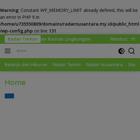
Warning
: Constant WP_MEMORY_LIMIT already defined, this will be
an error in PHP 9 in
/home/u735550809/domains/radarnusantara.my.id/public_html
/wp-config.php
on line
131
Langsung
si dan Ramah Lingkungan
Radar Terkini
Menhut : Presiden Prabowo 
ke
konten
Belanja dan Hiburan
Radar Terkini
Radar Nusantara
Radar
Home