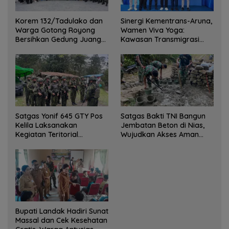
Korem 132/Tadulako dan
Sinergi Kementrans-Aruna,
Warga Gotong Royong
Wamen Viva Yoga:
Bersihkan Gedung Juang
Kawasan Transmigrasi
Palu
Sukses Ekspor Rajungan
Ke Pasar Global
Satgas Yonif 645 GTY Pos
Satgas Bakti TNI Bangun
Kelila Laksanakan
Jembatan Beton di Nias,
Kegiatan Teritorial
Wujudkan Akses Aman
Anjangsana Ketempat
bagi Warga
Tokoh Adat dan Lurah
Bupati Landak Hadiri Sunat
Massal dan Cek Kesehatan