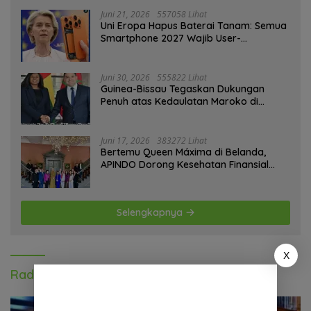
Piala Dunia 2030
Juni 21, 2026
557058 Lihat
Uni Eropa Hapus Baterai Tanam: Semua
Smartphone 2027 Wajib User-
Replaceable
Juni 30, 2026
555822 Lihat
Guinea-Bissau Tegaskan Dukungan
Penuh atas Kedaulatan Maroko di
Sahara
Juni 17, 2026
383272 Lihat
Bertemu Queen Máxima di Belanda,
APINDO Dorong Kesehatan Finansial
Pekerja
Selengkapnya
X
Radar Olahraga