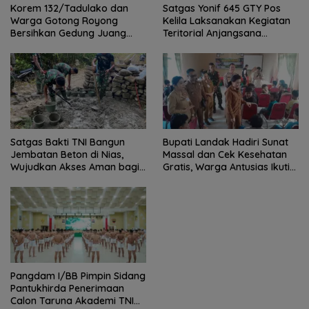
Korem 132/Tadulako dan
Satgas Yonif 645 GTY Pos
Warga Gotong Royong
Kelila Laksanakan Kegiatan
Bersihkan Gedung Juang
Teritorial Anjangsana
Palu
Ketempat Tokoh Adat dan
Lurah
Satgas Bakti TNI Bangun
Bupati Landak Hadiri Sunat
Jembatan Beton di Nias,
Massal dan Cek Kesehatan
Wujudkan Akses Aman bagi
Gratis, Warga Antusias Ikuti
Warga
Kegiatan
Pangdam I/BB Pimpin Sidang
Pantukhirda Penerimaan
Calon Taruna Akademi TNI