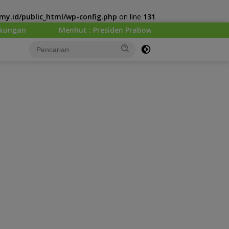
y.id/public_html/wp-config.php
on line
131
 : Presiden Prabowo Minta Kemenhut Bangun Tata Kelola Kehu