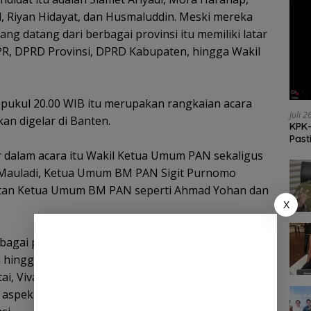
 Riyan Hidayat, dan Husmaluddin. Meski mereka
ng datang dari berbagai provinsi itu memiliki latar
R, DPRD Provinsi, DPRD Kabupaten, hingga Wakil
 pukul 20.00 WIB itu merupakan rangkaian acara
Juli 
n digelar di Banten.
KPK-
Past
r dalam acara itu Wakil Ketua Umum PAN sekaligus
a Mauladi, Ketua Umum BM PAN Sigit Purnomo
ntan Ketua Umum BM PAN seperti Ahmad Yohan dan
X
rbagai putaran, mulai dari pemaparan ide dan
hingga pendalaman materi (tanya jawab) dengan
artai, Viva Yoga menekankan tiga aspek penting BM
spek itu adalah digitalisasi organisasi,