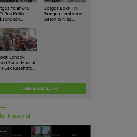
tgas Yonif 645
Satgas Bakti TNI
Y Pos Kelila
Bangun Jembatan
aksanakan
Beton di Nias,
giatan Teritorial
Wujudkan Akses
njangsana
Aman bagi Warga
etempat Tokoh
at dan Lurah
pati Landak
diri Sunat Massal
n Cek Kesehatan
atis, Warga
tusias Ikuti
giatan
Selengkapnya
ar Nasional