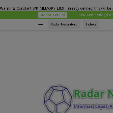
Warning
: Constant WP_MEMORY_LIMIT already defined, this will be a
Langsung
KPK-Kemendagri Kawal Proyek PSEL untuk 
Radar Terkini
ke
konten
Radar Nusantara
Indeks