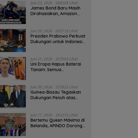
Juni 23, 2026
688588 Lihat
James Bond Baru Masih
Dirahasiakan, Amazon
MGM Janji Pilih Aktor
Dengan Hati-hati
Juni 20, 2026
683118 Lihat
Presiden Prabowo Perkuat
Dukungan untuk Indonesia
Jadi Tuan Rumah FIFA
ASEAN dan Persiapan
Timnas Menuju Piala Dunia
Juni 21, 2026
557058 Lihat
2030
Uni Eropa Hapus Baterai
Tanam: Semua
Smartphone 2027 Wajib
User-Replaceable
Juni 30, 2026
555822 Lihat
Guinea-Bissau Tegaskan
Dukungan Penuh atas
Kedaulatan Maroko di
Sahara
Juni 17, 2026
383272 Lihat
Bertemu Queen Máxima di
Belanda, APINDO Dorong
Kesehatan Finansial
Pekerja