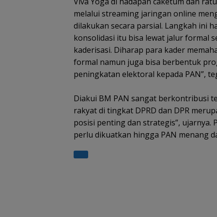
Viva Yoga di hadapan caketum dan ratu
melalui streaming jaringan online meng
dilakukan secara parsial. Langkah ini h
konsolidasi itu bisa lewat jalur formal 
kaderisasi. Diharap para kader memaham
formal namun juga bisa berbentuk p
peningkatan elektoral kepada PAN”, te
Diakui BM PAN sangat berkontribusi ter
rakyat di tingkat DPRD dan DPR meru
posisi penting dan strategis”, ujarnya.
perlu dikuatkan hingga PAN menang da