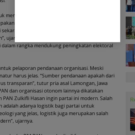
si.
tuk mengimplementasikan teknologi komunikasi
rupakan langkah penting untuk reformasi tata kelola
i sekarang menjadi bagian yang tidak bisa
rn”, ujarnya. Untuk itu ke depan BM PAN penting
si dalam rangka mendukung peningkatan elektoral
n untuk pelaporan pendanaan organisasi. Meski
atur harus jelas. “Sumber pendanaan apakah dari
us transparan”, tutur pria asal Lamongan, Jawa
 PAN dan organisasi otonom lainnya dikatakan
AN Zulkifli Hasan ingin partai ini modern. Salah
R
 adalah adanya logistik bagi partai untuk
eologi yang jelas, logistik juga merupakan salah
dern”, ujarnya.