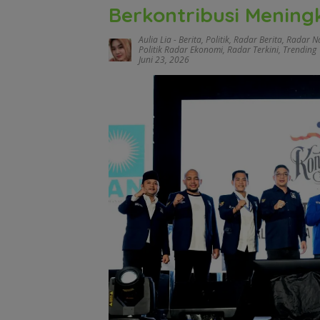
Berkontribusi Mening
Aulia Lia
-
Berita
,
Politik
,
Radar Berita
,
Radar N
Politik Radar Ekonomi
,
Radar Terkini
,
Trending
Juni 23, 2026