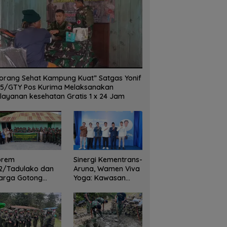
orang Sehat Kampung Kuat” Satgas Yonif
5/GTY Pos Kurima Melaksanakan
layanan kesehatan Gratis 1 x 24 Jam
orem
Sinergi Kementrans-
2/Tadulako dan
Aruna, Wamen Viva
arga Gotong
Yoga: Kawasan
yong Bersihkan
Transmigrasi
dung Juang Palu
Sukses Ekspor
Rajungan Ke Pasar
Global