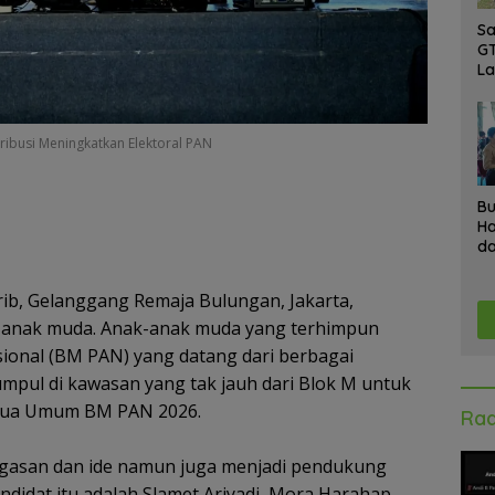
Sa
GT
L
Ke
A
K
ibusi Meningkatkan Elektoral PAN
Ad
Bu
Ha
da
Gr
An
ib, Gelanggang Remaja Bulungan, Jakarta,
Ke
k-anak muda. Anak-anak muda yang terhimpun
ional (BM PAN) yang datang dari berbagai
umpul di kawasan yang tak jauh dari Blok M untuk
etua Umum BM PAN 2026.
Rad
gasan dan ide namun juga menjadi pendukung
ndidat itu adalah Slamet Ariyadi, Mora Harahap,