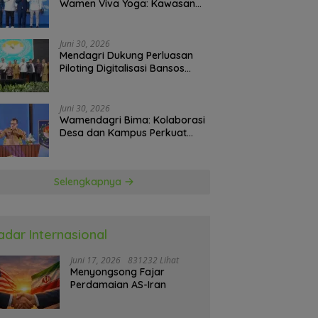
Wamen Viva Yoga: Kawasan
Transmigrasi Sukses Ekspor
Rajungan Ke Pasar Global
Juni 30, 2026
Mendagri Dukung Perluasan
Piloting Digitalisasi Bansos
sebagai Langkah Menuju
Government Technology
Juni 30, 2026
Wamendagri Bima: Kolaborasi
Desa dan Kampus Perkuat
Kapasitas Kepala Desa
Selengkapnya
adar Internasional
Juni 17, 2026
831232 Lihat
Menyongsong Fajar
Perdamaian AS-Iran