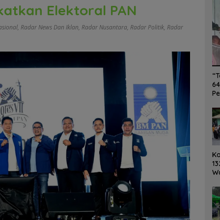
katkan Elektoral PAN
asional
,
Radar News Dan Iklan
,
Radar Nusantara
,
Radar Politik
,
Radar
“T
64
Pe
K
13
W
Ro
Ge