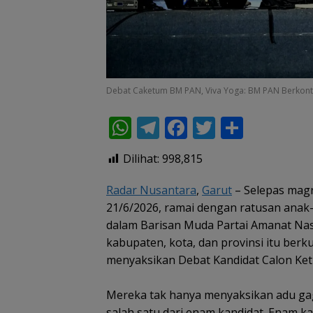
Debat Caketum BM PAN, Viva Yoga: BM PAN Berkontr
W
T
F
T
S
h
el
ac
w
h
Dilihat:
998,815
at
e
e
itt
ar
s
gr
b
er
e
Radar Nusantara
,
Garut
– Selepas magr
21/6/2026, ramai dengan ratusan ana
A
a
o
dalam Barisan Muda Partai Amanat Nas
p
m
o
kabupaten, kota, dan provinsi itu berk
p
k
menyaksikan Debat Kandidat Calon K
Mereka tak hanya menyaksikan adu ga
salah satu dari enam kandidat. Enam ka