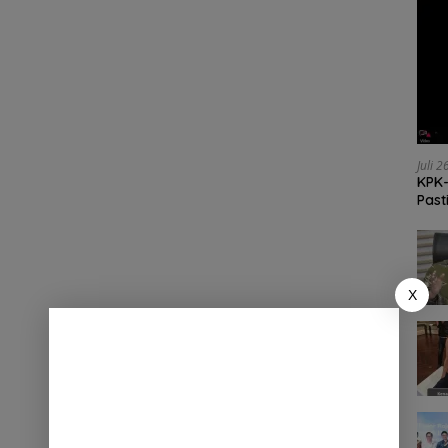
Juli 
KPK-
Past
X