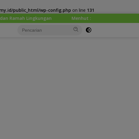
y.id/public_html/wp-config.php
on line
131
gan
Menhut : Presiden Prabowo Minta Kemenhut Bangun