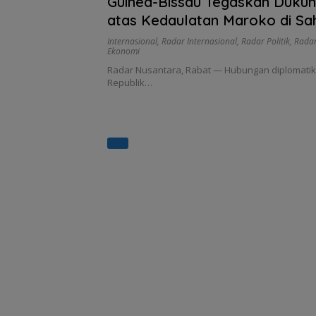
Guinea-Bissau Tegaskan Duku
atas Kedaulatan Maroko di Sa
Internasional
,
Radar Internasional
,
Radar Politik
,
Radar
Ekonomi
Radar Nusantara, Rabat — Hubungan diplomatik
Republik…