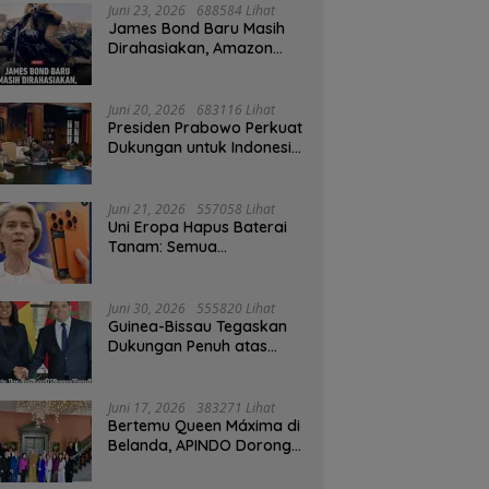
Juni 23, 2026
688584 Lihat
James Bond Baru Masih
Dirahasiakan, Amazon
MGM Janji Pilih Aktor
Dengan Hati-hati
Juni 20, 2026
683116 Lihat
Presiden Prabowo Perkuat
Dukungan untuk Indonesia
Jadi Tuan Rumah FIFA
ASEAN dan Persiapan
Timnas Menuju Piala Dunia
Juni 21, 2026
557058 Lihat
2030
Uni Eropa Hapus Baterai
Tanam: Semua
Smartphone 2027 Wajib
User-Replaceable
Juni 30, 2026
555820 Lihat
Guinea-Bissau Tegaskan
Dukungan Penuh atas
Kedaulatan Maroko di
Sahara
Juni 17, 2026
383271 Lihat
Bertemu Queen Máxima di
Belanda, APINDO Dorong
Kesehatan Finansial
Pekerja