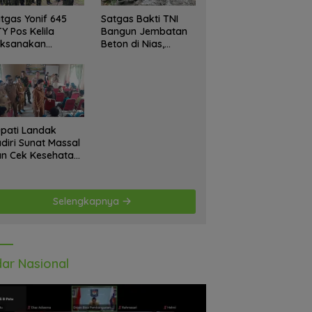
tgas Yonif 645
Satgas Bakti TNI
Y Pos Kelila
Bangun Jembatan
aksanakan
Beton di Nias,
giatan Teritorial
Wujudkan Akses
njangsana
Aman bagi Warga
etempat Tokoh
at dan Lurah
pati Landak
diri Sunat Massal
n Cek Kesehatan
atis, Warga
tusias Ikuti
giatan
Selengkapnya
ar Nasional