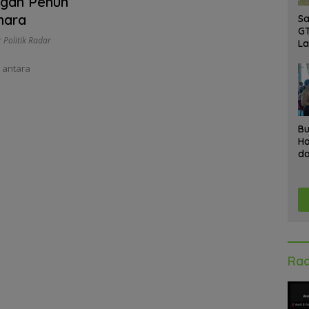
ngan Penuh
hara
Sa
GT
 Politik Radar
L
Ke
A
 antara
K
Ad
Bu
Ha
da
Gr
An
Ke
Rad