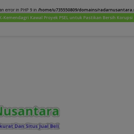
n error in PHP 9 in
/home/u735550809/domains/radarnusantara.m
royek PSEL untuk Pastikan Bersih Korupsi dan Ramah Lingkun