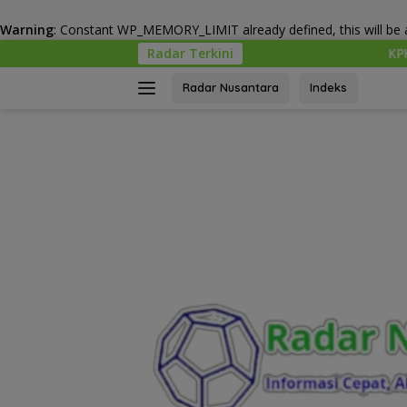
Warning
: Constant WP_MEMORY_LIMIT already defined, this will be a
Langsung
Radar Terkini
KPK-Kemendagri Kawal P
ke
konten
Radar Nusantara
Indeks