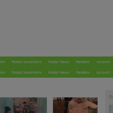
ini
Radar Nusantara
Radar News
Redaksi
Account
ini
Radar Nusantara
Radar News
Redaksi
Account
R