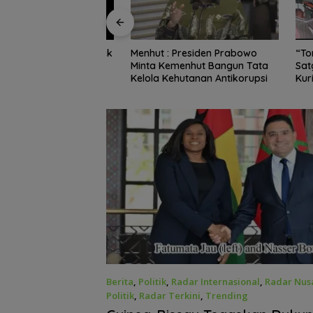
Menhut : Presiden Prabowo
agri Kawal Proyek
“Torang
Minta Kemenhut Bangun Tata
astikan Bersih
Satgas Y
Kelola Kehutanan Antikorupsi
n Ramah
Kurima 
Pelayana
24 Jam
Berita
,
Politik
,
Radar Internasional
,
Radar Nus
Politik
,
Radar Terkini
,
Trending
Juni 30, 2026