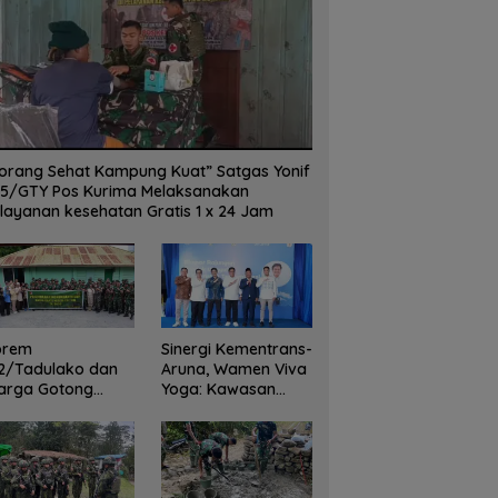
m 132/Tadulako dan
Sinergi Kementrans-Aruna,
M
a Gotong Royong
Wamen Viva Yoga: Kawasan
Pi
ihkan Gedung Juang Palu
Transmigrasi Sukses Ekspor
s
Rajungan Ke Pasar Global
G
orang Sehat Kampung Kuat” Satgas Yonif
5/GTY Pos Kurima Melaksanakan
layanan kesehatan Gratis 1 x 24 Jam
orem
Sinergi Kementrans-
2/Tadulako dan
Aruna, Wamen Viva
arga Gotong
Yoga: Kawasan
yong Bersihkan
Transmigrasi
dung Juang Palu
Sukses Ekspor
Rajungan Ke Pasar
Global