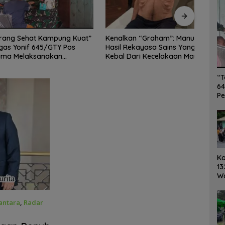
Kenalkan “Graham”: Manusia
Kore
 Sehat Kampung Kuat”
Hasil Rekayasa Sains Yang
Warg
onif 645/GTY Pos
Kebal Dari Kecelakaan Maut
Bers
Melaksanakan
Paling Tragis!
n kesehatan Gratis 1 x
“T
64
Pe
K
13
W
Ro
Ge
antara
,
Radar