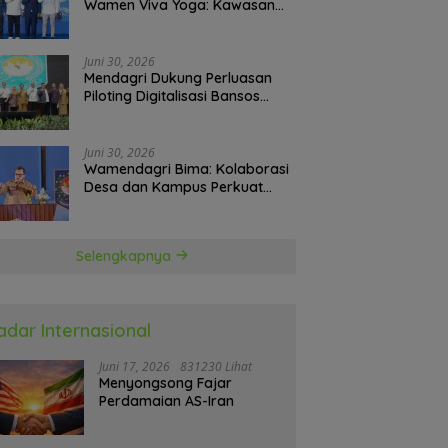
Wamen Viva Yoga: Kawasan
Transmigrasi Sukses Ekspor
Rajungan Ke Pasar Global
Juni 30, 2026
Mendagri Dukung Perluasan
Piloting Digitalisasi Bansos
sebagai Langkah Menuju
Government Technology
Juni 30, 2026
Wamendagri Bima: Kolaborasi
Desa dan Kampus Perkuat
Kapasitas Kepala Desa
Selengkapnya
adar Internasional
Juni 17, 2026
831230 Lihat
Menyongsong Fajar
Perdamaian AS-Iran