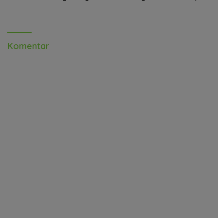
Palu
Rajungan Ke Pasar Global
Komentar