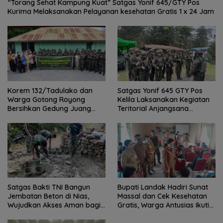
“Torang Sehat Kampung Kuat” Satgas Yonif 645/GTY Pos
Kurima Melaksanakan Pelayanan kesehatan Gratis 1 x 24 Jam
Satgas Yonif 645 GTY Pos
Korem 132/Tadulako dan
Kelila Laksanakan Kegiatan
Warga Gotong Royong
Teritorial Anjangsana
Bersihkan Gedung Juang
Ketempat Tokoh Adat dan
Palu
Lurah
Satgas Bakti TNI Bangun
Bupati Landak Hadiri Sunat
Jembatan Beton di Nias,
Massal dan Cek Kesehatan
Wujudkan Akses Aman bagi
Gratis, Warga Antusias Ikuti
Warga
Kegiatan