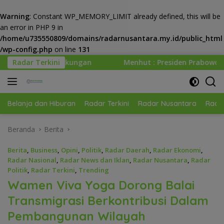
Warning
: Constant WP_MEMORY_LIMIT already defined, this will be
an error in PHP 9 in
/home/u735550809/domains/radarnusantara.my.id/public_html
/wp-config.php
on line
131
Langsung
Radar Terkini
Menhut : Presiden Prabowo Minta Kemenhut Bangun T
ke
konten
Belanja dan Hiburan
Radar Terkini
Radar Nusantara
Radar
Beranda
Berita
Berita
,
Business
,
Opini
,
Politik
,
Radar Daerah
,
Radar Ekonomi
,
Radar Nasional
,
Radar News dan Iklan
,
Radar Nusantara
,
Radar
Politik
,
Radar Terkini
,
Trending
Wamen Viva Yoga Dorong Balai
Transmigrasi Berkontribusi Dalam
Pembangunan Wilayah