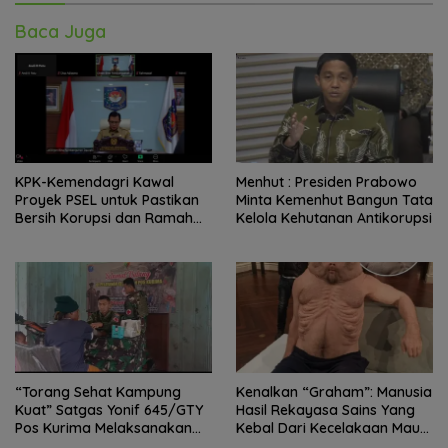
Baca Juga
KPK-Kemendagri Kawal
Menhut : Presiden Prabowo
Proyek PSEL untuk Pastikan
Minta Kemenhut Bangun Tata
Bersih Korupsi dan Ramah
Kelola Kehutanan Antikorupsi
Lingkungan
“Torang Sehat Kampung
Kenalkan “Graham”: Manusia
Kuat” Satgas Yonif 645/GTY
Hasil Rekayasa Sains Yang
Pos Kurima Melaksanakan
Kebal Dari Kecelakaan Maut
Pelayanan kesehatan Gratis 1
Paling Tragis!