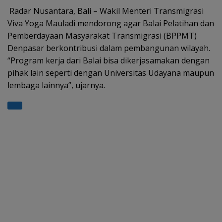
s
gr
b
er
e
Radar Nusantara, Bali – Wakil Menteri Transmigrasi
Viva Yoga Mauladi mendorong agar Balai Pelatihan dan
A
a
o
Pemberdayaan Masyarakat Transmigrasi (BPPMT)
p
m
o
Denpasar berkontribusi dalam pembangunan wilayah.
p
k
“Program kerja dari Balai bisa dikerjasamakan dengan
pihak lain seperti dengan Universitas Udayana maupun
lembaga lainnya”, ujarnya.