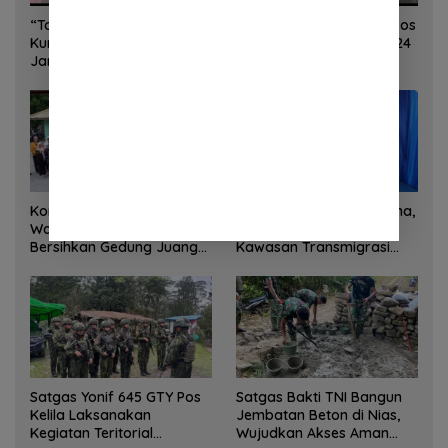
“Torang Sehat Kampung Kuat” Satgas Yonif 645/GTY Pos
Kurima Melaksanakan Pelayanan kesehatan Gratis 1 x 24
Jam
Korem 132/Tadulako dan
Sinergi Kementrans-Aruna,
Warga Gotong Royong
Wamen Viva Yoga:
Bersihkan Gedung Juang
Kawasan Transmigrasi
Palu
Sukses Ekspor Rajungan
Ke Pasar Global
Satgas Yonif 645 GTY Pos
Satgas Bakti TNI Bangun
Kelila Laksanakan
Jembatan Beton di Nias,
Kegiatan Teritorial
Wujudkan Akses Aman