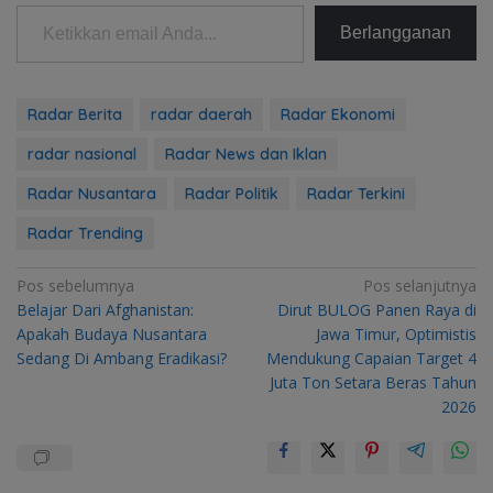
Ketikkan email Anda...
Berlangganan
Radar Berita
radar daerah
Radar Ekonomi
radar nasional
Radar News dan Iklan
Radar Nusantara
Radar Politik
Radar Terkini
Radar Trending
Navigasi
Pos sebelumnya
Pos selanjutnya
Belajar Dari Afghanistan:
Dirut BULOG Panen Raya di
pos
Apakah Budaya Nusantara
Jawa Timur, Optimistis
Sedang Di Ambang Eradikasi?
Mendukung Capaian Target 4
Juta Ton Setara Beras Tahun
2026