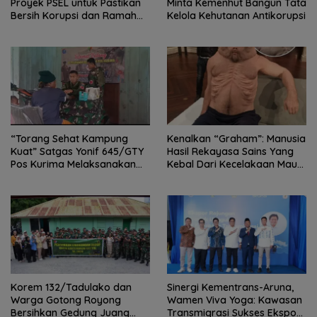
Proyek PSEL untuk Pastikan
Minta Kemenhut Bangun Tata
Bersih Korupsi dan Ramah
Kelola Kehutanan Antikorupsi
Lingkungan
“Torang Sehat Kampung
Kenalkan “Graham”: Manusia
Kuat” Satgas Yonif 645/GTY
Hasil Rekayasa Sains Yang
Pos Kurima Melaksanakan
Kebal Dari Kecelakaan Maut
Pelayanan kesehatan Gratis 1
Paling Tragis!
x 24 Jam
Korem 132/Tadulako dan
Sinergi Kementrans-Aruna,
Warga Gotong Royong
Wamen Viva Yoga: Kawasan
Bersihkan Gedung Juang
Transmigrasi Sukses Ekspor