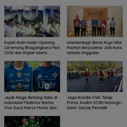
Kajati Aceh Hadiri Opening
Wamendagri Bima Arya Nilai
Ceremony Bhayangkara Fest
Pacitan Berpotensi Jadi Kota
2026 dan Kajian Islami
Wisata Unggulan
Kebangsaan Bersama Ustad
Adi Hidayat
Jejak Magis Bintang Italia di
Jaga Kondisi Fisik Tetap
Indonesia! Federico Barba
Prima, Kodim 0728/Wonogiri
Otw Susul Marco Motta dan
Gelar Garjas Periodik
Stefano Beltrame Angkat
Trofi?