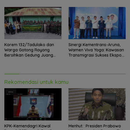
x 24 Jam
Korem 132/Tadulako dan
Sinergi Kementrans-Aruna,
Warga Gotong Royong
Wamen Viva Yoga: Kawasan
Bersihkan Gedung Juang
Transmigrasi Sukses Ekspor
Palu
Rajungan Ke Pasar Global
Rekomendasi untuk kamu
KPK-Kemendagri Kawal
Menhut : Presiden Prabowo