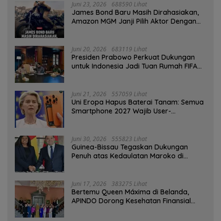
Juni 23, 2026
688590 Lihat
James Bond Baru Masih Dirahasiakan,
Amazon MGM Janji Pilih Aktor Dengan
Hati-hati
Juni 20, 2026
683119 Lihat
Presiden Prabowo Perkuat Dukungan
untuk Indonesia Jadi Tuan Rumah FIFA
ASEAN dan Persiapan Timnas Menuju
Piala Dunia 2030
Juni 21, 2026
557059 Lihat
Uni Eropa Hapus Baterai Tanam: Semua
Smartphone 2027 Wajib User-
Replaceable
Juni 30, 2026
555823 Lihat
Guinea-Bissau Tegaskan Dukungan
Penuh atas Kedaulatan Maroko di
Sahara
Juni 17, 2026
383275 Lihat
Bertemu Queen Máxima di Belanda,
APINDO Dorong Kesehatan Finansial
Pekerja