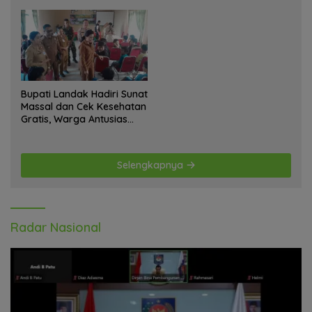
Anjangsana Ketempat
bagi Warga
Tokoh Adat dan Lurah
Bupati Landak Hadiri Sunat
Massal dan Cek Kesehatan
Gratis, Warga Antusias
Ikuti Kegiatan
Selengkapnya
Radar Nasional