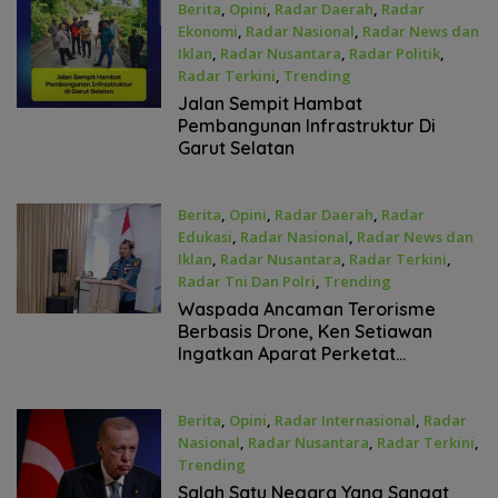
Berita
,
Opini
,
Radar Daerah
,
Radar
Ekonomi
,
Radar Nasional
,
Radar News dan
Iklan
,
Radar Nusantara
,
Radar Politik
,
Radar Terkini
,
Trending
Februari 2, 2026
Jalan Sempit Hambat
Pembangunan Infrastruktur Di
Garut Selatan
Berita
,
Opini
,
Radar Daerah
,
Radar
Edukasi
,
Radar Nasional
,
Radar News dan
Iklan
,
Radar Nusantara
,
Radar Terkini
,
Radar Tni Dan Polri
,
Trending
Januari 23, 2026
Waspada Ancaman Terorisme
Berbasis Drone, Ken Setiawan
Ingatkan Aparat Perketat
Pengawasan
Berita
,
Opini
,
Radar Internasional
,
Radar
Nasional
,
Radar Nusantara
,
Radar Terkini
,
Trending
Januari 22, 2026
Salah Satu Negara Yang Sangat