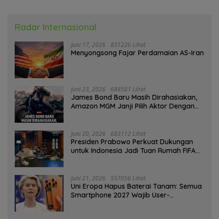
Radar Internasional
Juni 17, 2026
831226 Lihat
Menyongsong Fajar Perdamaian AS-Iran
Juni 23, 2026
688581 Lihat
James Bond Baru Masih Dirahasiakan,
Amazon MGM Janji Pilih Aktor Dengan
Hati-hati
Juni 20, 2026
683112 Lihat
Presiden Prabowo Perkuat Dukungan
untuk Indonesia Jadi Tuan Rumah FIFA
ASEAN dan Persiapan Timnas Menuju
Piala Dunia 2030
Juni 21, 2026
557056 Lihat
Uni Eropa Hapus Baterai Tanam: Semua
Smartphone 2027 Wajib User-
Replaceable