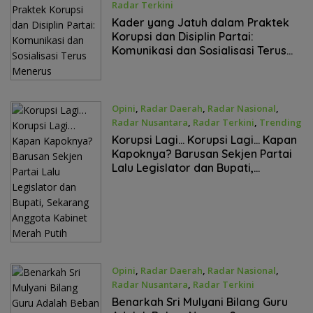
Radar Terkini
Agustus 26, 2025
Kader yang Jatuh dalam Praktek
Korupsi dan Disiplin Partai:
Komunikasi dan Sosialisasi Terus
Menerus
Opini
,
Radar Daerah
,
Radar Nasional
,
Radar Nusantara
,
Radar Terkini
,
Trending
Agustus 21, 2025
Korupsi Lagi… Korupsi Lagi… Kapan
Kapoknya? Barusan Sekjen Partai
Lalu Legislator dan Bupati,
Sekarang Anggota Kabinet Merah
Putih
Opini
,
Radar Daerah
,
Radar Nasional
,
Radar Nusantara
,
Radar Terkini
Agustus 20, 2025
Benarkah Sri Mulyani Bilang Guru