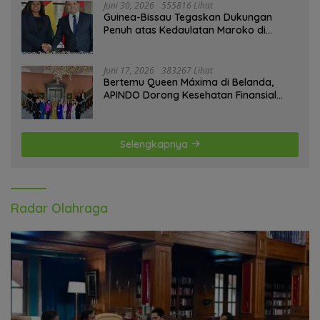
Juni 30, 2026
555816 Lihat
Guinea-Bissau Tegaskan Dukungan
Penuh atas Kedaulatan Maroko di
Sahara
Juni 17, 2026
383267 Lihat
Bertemu Queen Máxima di Belanda,
APINDO Dorong Kesehatan Finansial
Pekerja
Selengkapnya
Radar Olahraga