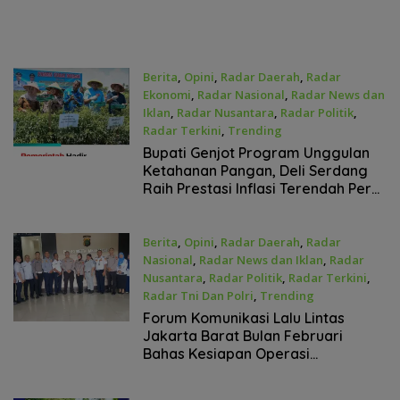
Berita
,
Opini
,
Radar Daerah
,
Radar
Ekonomi
,
Radar Nasional
,
Radar News dan
Iklan
,
Radar Nusantara
,
Radar Politik
,
Radar Terkini
,
Trending
Februari 4, 2026
Bupati Genjot Program Unggulan
Ketahanan Pangan, Deli Serdang
Raih Prestasi Inflasi Terendah Per
Januari 2026
Berita
,
Opini
,
Radar Daerah
,
Radar
Nasional
,
Radar News dan Iklan
,
Radar
Nusantara
,
Radar Politik
,
Radar Terkini
,
Radar Tni Dan Polri
,
Trending
Februari 2, 2026
Forum Komunikasi Lalu Lintas
Jakarta Barat Bulan Februari
Bahas Kesiapan Operasi
Keselamatan Jaya di Tengah
Cuaca Ekstrem