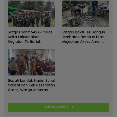
Ke Pasar Global
Satgas Yonif 645 GTY Pos
Satgas Bakti TNI Bangun
Kelila Laksanakan
Jembatan Beton di Nias,
Kegiatan Teritorial
Wujudkan Akses Aman
Anjangsana Ketempat
bagi Warga
Tokoh Adat dan Lurah
Bupati Landak Hadiri Sunat
Massal dan Cek Kesehatan
Gratis, Warga Antusias
Ikuti Kegiatan
Selengkapnya