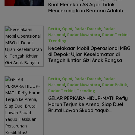
Kuat Menekan AS Agar Tidak
Menyerang Iran Kemarin Adalah
Turki
Berita
,
Opini
,
Radar Daerah
,
Radar
Nasional
,
Radar Nusantara
,
Radar Terkini
,
Trending
Desember 16, 2025
Kecelakaan Mobil Operasional MBG
di Depok: Ujian Keselamatan di
Tengah Ikhtiar Gizi Anak Bangsa
Berita
,
Opini
,
Radar Daerah
,
Radar
Nasional
,
Radar Nusantara
,
Radar Politik
,
Radar Terkini
,
Trending
Desember 15, 2025
GELAR PERKARA HIDUP-MATI! Refly
Harun Terjun ke Arena, Siap Duel
Brutal Lawan Skuad Yaqub
Hasibuan: Pertaruhan Kredibilitas!