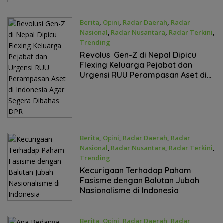
Berita
,
Opini
,
Radar Daerah
,
Radar
Nasional
,
Radar Nusantara
,
Radar Terkini
,
Trending
September 11, 2025
Revolusi Gen-Z di Nepal Dipicu
Flexing Keluarga Pejabat dan
Urgensi RUU Perampasan Aset di
Indonesia Agar Segera Dibahas
DPR
Berita
,
Opini
,
Radar Daerah
,
Radar
Nasional
,
Radar Nusantara
,
Radar Terkini
,
Trending
September 8, 2025
Kecurigaan Terhadap Paham
Fasisme dengan Balutan Jubah
Nasionalisme di Indonesia
Berita
,
Opini
,
Radar Daerah
,
Radar