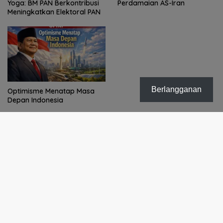
Yoga: BM PAN Berkontribusi
Perdamaian AS-Iran
Meningkatkan Elektoral PAN
Berlangganan
Optimisme Menatap Masa
Depan Indonesia
Selengkapnya
Radar TNI-Polri