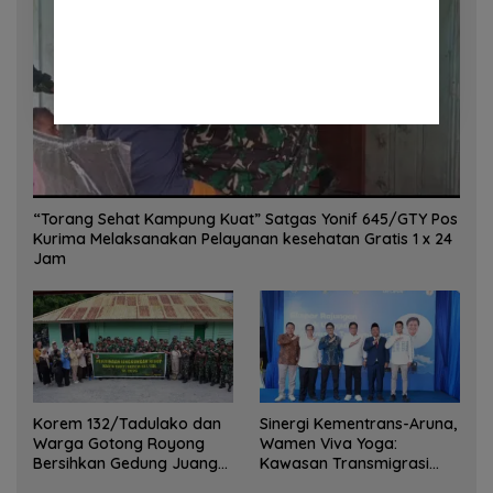
“Torang Sehat Kampung Kuat” Satgas Yonif 645/GTY Pos
Kurima Melaksanakan Pelayanan kesehatan Gratis 1 x 24
Jam
Korem 132/Tadulako dan
Sinergi Kementrans-Aruna,
Warga Gotong Royong
Wamen Viva Yoga:
Bersihkan Gedung Juang
Kawasan Transmigrasi
Palu
Sukses Ekspor Rajungan