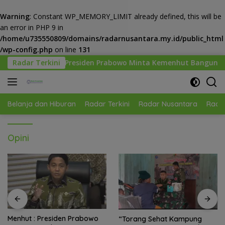
Warning
: Constant WP_MEMORY_LIMIT already defined, this will be
an error in PHP 9 in
/home/u735550809/domains/radarnusantara.my.id/public_html
/wp-config.php
on line
131
Langsung
siden Prabowo Minta Kemenhut Bangun Tata Kelola Kehutanan 
Radar Terkini
ke
konten
Belanja dan Hiburan
Radar Terkini
Radar Nusantara
Radar
Opini
“Torang Sehat Kampung
Kenalkan “Graham”: Manusia