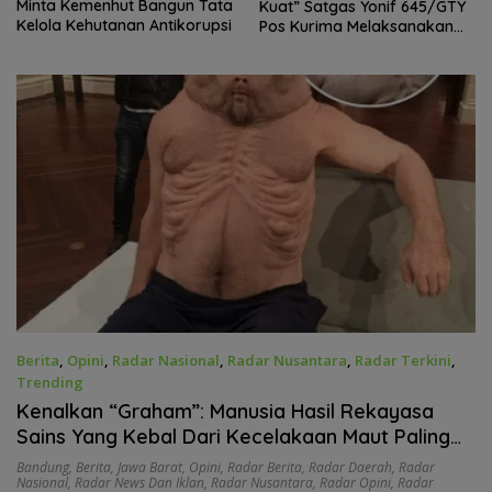
Kuat” Satgas Yonif 645/GTY
Hasil Rekayasa Sains Yang
Pos Kurima Melaksanakan
Kebal Dari Kecelakaan Maut
Pelayanan kesehatan Gratis 1
Paling Tragis!
x 24 Jam
Berita
,
Opini
,
Radar Nasional
,
Radar Nusantara
,
Radar Terkini
,
Trending
Juni 30, 2026
Kenalkan “Graham”: Manusia Hasil Rekayasa
Sains Yang Kebal Dari Kecelakaan Maut Paling
Tragis!
Bandung
,
Berita
,
Jawa Barat
,
Opini
,
Radar Berita
,
Radar Daerah
,
Radar
Nasional
,
Radar News Dan Iklan
,
Radar Nusantara
,
Radar Opini
,
Radar