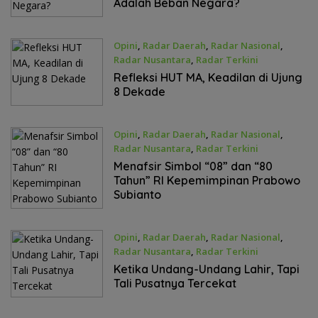
Adalah Beban Negara?
Opini
,
Radar Daerah
,
Radar Nasional
,
Radar Nusantara
,
Radar Terkini
Agustus 19, 2025
Refleksi HUT MA, Keadilan di Ujung
8 Dekade
Opini
,
Radar Daerah
,
Radar Nasional
,
Radar Nusantara
,
Radar Terkini
Agustus 14, 2025
Menafsir Simbol “08” dan “80
Tahun” RI Kepemimpinan Prabowo
Subianto
Opini
,
Radar Daerah
,
Radar Nasional
,
Radar Nusantara
,
Radar Terkini
Juli 5, 2025
Ketika Undang-Undang Lahir, Tapi
Tali Pusatnya Tercekat