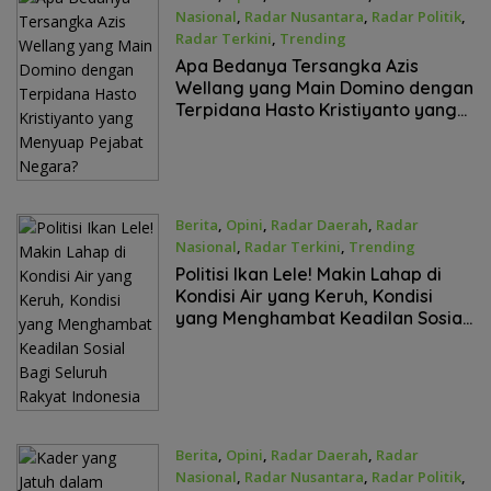
Nasional
,
Radar Nusantara
,
Radar Politik
,
Radar Terkini
,
Trending
September 8, 2025
Apa Bedanya Tersangka Azis
Wellang yang Main Domino dengan
Terpidana Hasto Kristiyanto yang
Menyuap Pejabat Negara?
Berita
,
Opini
,
Radar Daerah
,
Radar
Nasional
,
Radar Terkini
,
Trending
September 4, 2025
Politisi Ikan Lele! Makin Lahap di
Kondisi Air yang Keruh, Kondisi
yang Menghambat Keadilan Sosial
Bagi Seluruh Rakyat Indonesia
Berita
,
Opini
,
Radar Daerah
,
Radar
Nasional
,
Radar Nusantara
,
Radar Politik
,