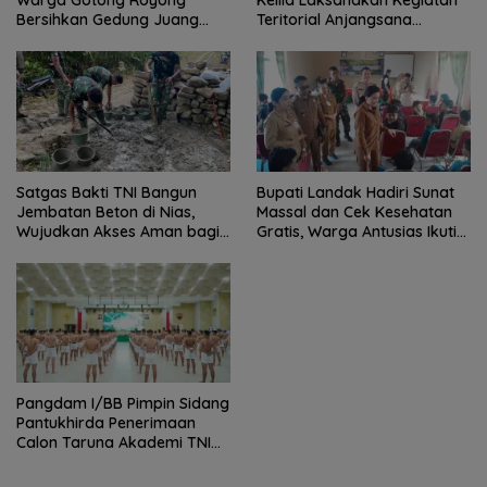
Warga Gotong Royong
Teritorial Anjangsana
Bersihkan Gedung Juang
Ketempat Tokoh Adat dan
Palu
Lurah
Satgas Bakti TNI Bangun
Bupati Landak Hadiri Sunat
Jembatan Beton di Nias,
Massal dan Cek Kesehatan
Wujudkan Akses Aman bagi
Gratis, Warga Antusias Ikuti
Warga
Kegiatan
Pangdam I/BB Pimpin Sidang
Pantukhirda Penerimaan
Calon Taruna Akademi TNI
TA 2026