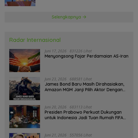
Selengkapnya
Radar Internasional
Juni 17, 2026
831226 Lihat
Menyongsong Fajar Perdamaian AS-Iran
Juni 23, 2026
688581 Lihat
James Bond Baru Masih Dirahasiakan,
Amazon MGM Janji Pilih Aktor Dengan
Hati-hati
Juni 20, 2026
683113 Lihat
Presiden Prabowo Perkuat Dukungan
untuk Indonesia Jadi Tuan Rumah FIFA
ASEAN dan Persiapan Timnas Menuju
Piala Dunia 2030
Juni 21, 2026
557056 Lihat