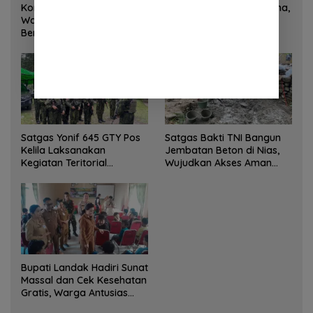
Korem 132/Tadulako dan
Sinergi Kementrans-Aruna,
Warga Gotong Royong
Wamen Viva Yoga:
Bersihkan Gedung Juang
Kawasan Transmigrasi
Palu
Sukses Ekspor Rajungan
Ke Pasar Global
Satgas Yonif 645 GTY Pos
Satgas Bakti TNI Bangun
Kelila Laksanakan
Jembatan Beton di Nias,
Kegiatan Teritorial
Wujudkan Akses Aman
Anjangsana Ketempat
bagi Warga
Tokoh Adat dan Lurah
Bupati Landak Hadiri Sunat
Massal dan Cek Kesehatan
Gratis, Warga Antusias
Ikuti Kegiatan