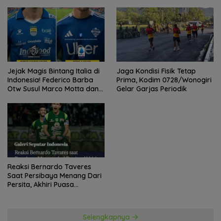
Kebangsaan Bersama Ustad
Adi Hidayat
Jejak Magis Bintang Italia di
Jaga Kondisi Fisik Tetap
Indonesia! Federico Barba
Prima, Kodim 0728/Wonogiri
Otw Susul Marco Motta dan
Gelar Garjas Periodik
Stefano Beltrame Angkat
Trofi?
Reaksi Bernardo Taveres
Saat Persibaya Menang Dari
Persita, Akhiri Puasa
Kemenangan
Selengkapnya