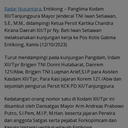
Radar Nusantara
, Entikong – Panglima Kodam
XII/Tanjungpura Mayor Jenderal TNI Iwan Setiawan,
S.E., M.M., didampingi Ketua Persit Kartika Chandra
Kirana Daerah XII/Tpr Ny. Beti Iwan Setiawan
melaksanakan kunjungan kerja ke Pos Kotis Gabma
Entikong, Kamis (12/10/2023).
Turut mendampingi pada kunjungan Pangdam, Irdam
XII/Tpr Brigjen TNI Donni Hutabarat, Danrem
121/Abw, Brigjen TNI Luqman Arief,S.I.P para Asisten
Kasdam XII/Tpr, Para Kasi Jajaran Korem 121 /Abw dan
sejumlah pengurus Persit KCK PD XII/Tanjungpura.
Kedatangan orang nomor satu di Kodam XII/Tpr ini
disambut oleh Dansatgas Mayor Arm Andreas Prabowo
Putro, S.I.Pem, M.I.P, M.Han. beserta jajaran Perwira
dan anggota Satgas serta pejabat Forkopimcam dan
Kepala Instansi vertikal wilayah Entikong.