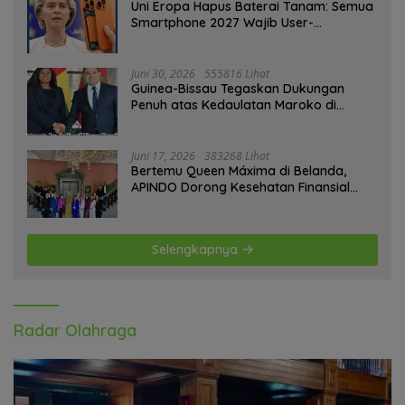
Uni Eropa Hapus Baterai Tanam: Semua
Smartphone 2027 Wajib User-
Replaceable
Juni 30, 2026
555816 Lihat
Guinea-Bissau Tegaskan Dukungan
Penuh atas Kedaulatan Maroko di
Sahara
Juni 17, 2026
383268 Lihat
Bertemu Queen Máxima di Belanda,
APINDO Dorong Kesehatan Finansial
Pekerja
Selengkapnya
Radar Olahraga