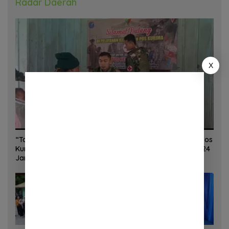
Radar Daerah
X
“Torang Sehat Kampung Kuat” Satgas Yonif 645/GTY Pos
Kurima Melaksanakan Pelayanan kesehatan Gratis 1 x 24
Jam