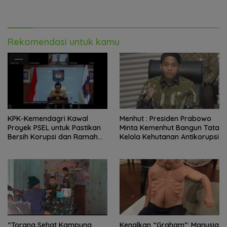
Palu
Rajungan Ke Pasar Global
Rekomendasi untuk kamu
KPK-Kemendagri Kawal
Menhut : Presiden Prabowo
Proyek PSEL untuk Pastikan
Minta Kemenhut Bangun Tata
Bersih Korupsi dan Ramah
Kelola Kehutanan Antikorupsi
Lingkungan
“Torang Sehat Kampung
Kenalkan “Graham”: Manusia