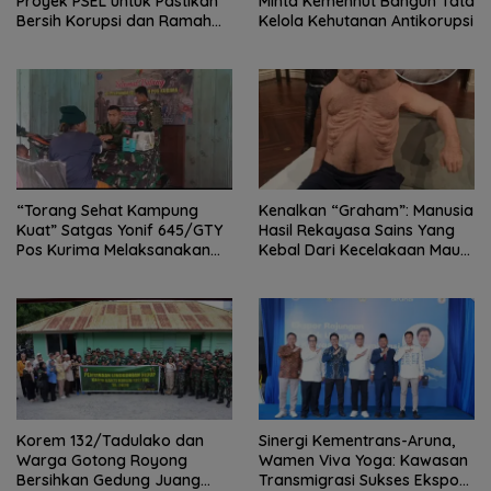
Proyek PSEL untuk Pastikan
Minta Kemenhut Bangun Tata
Bersih Korupsi dan Ramah
Kelola Kehutanan Antikorupsi
Lingkungan
“Torang Sehat Kampung
Kenalkan “Graham”: Manusia
Kuat” Satgas Yonif 645/GTY
Hasil Rekayasa Sains Yang
Pos Kurima Melaksanakan
Kebal Dari Kecelakaan Maut
Pelayanan kesehatan Gratis 1
Paling Tragis!
x 24 Jam
Korem 132/Tadulako dan
Sinergi Kementrans-Aruna,
Warga Gotong Royong
Wamen Viva Yoga: Kawasan
Bersihkan Gedung Juang
Transmigrasi Sukses Ekspor