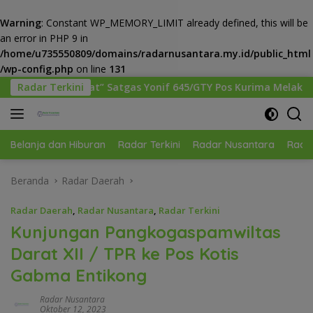
Warning
: Constant WP_MEMORY_LIMIT already defined, this will be
an error in PHP 9 in
/home/u735550809/domains/radarnusantara.my.id/public_html
/wp-config.php
on line
131
Langsung
as Yonif 645/GTY Pos Kurima Melaksanakan Pelayanan kesehata
Radar Terkini
ke
konten
Belanja dan Hiburan
Radar Terkini
Radar Nusantara
Radar
Beranda
Radar Daerah
Radar Daerah
,
Radar Nusantara
,
Radar Terkini
Kunjungan Pangkogaspamwiltas
Darat XII / TPR ke Pos Kotis
Gabma Entikong
Radar Nusantara
Oktober 12, 2023