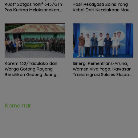
Kuat” Satgas Yonif 645/GTY
Hasil Rekayasa Sains Yang
Pos Kurima Melaksanakan
Kebal Dari Kecelakaan Maut
Pelayanan kesehatan Gratis 1
Paling Tragis!
x 24 Jam
Korem 132/Tadulako dan
Sinergi Kementrans-Aruna,
Warga Gotong Royong
Wamen Viva Yoga: Kawasan
Bersihkan Gedung Juang
Transmigrasi Sukses Ekspor
Palu
Rajungan Ke Pasar Global
Komentar