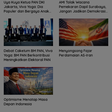
Uya Kuya Ketua PAN DKI
AMI Tolak Wacana
Jakarta, Viva Yoga: Dia
Pemekaran Dapil Surabaya,
Populer dan Bergaya Anak
Jangan Jadikan Demokrasi
Muda
Sebagai Arena Kepentingan
Politik
Debat Caketum BM PAN, Viva
Menyongsong Fajar
Yoga: BM PAN Berkontribusi
Perdamaian AS-Iran
Meningkatkan Elektoral PAN
Optimisme Menatap Masa
Depan Indonesia