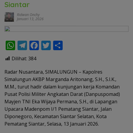
Siantar
Ridwan Onchy
Januari 13, 2026
W
T
F
T
S
h
el
ac
w
h
Dilihat:
384
at
e
e
itt
ar
s
gr
b
er
e
Radar Nusantara, SIMALUNGUN – Kapolres
Simalungun AKBP Marganda Aritonang, S.H., S.I.K.,
A
a
o
M.M., turut hadir dalam kunjungan kerja Komandan
p
m
o
Pusat Polisi Militer Angkatan Darat (Danpuspomad)
p
k
Mayjen TNI Eka Wijaya Permana, S.H., di Lapangan
Upacara Madenpom I/1 Pematang Siantar, Jalan
Diponegoro, Kecamatan Siantar Selatan, Kota
Pematang Siantar, Selasa, 13 Januari 2026.