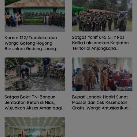
Satgas Yonif 645 GTY Pos
Korem 132/Tadulako dan
Kelila Laksanakan Kegiatan
Warga Gotong Royong
Teritorial Anjangsana
Bersihkan Gedung Juang
Ketempat Tokoh Adat dan
Palu
Lurah
Satgas Bakti TNI Bangun
Bupati Landak Hadiri Sunat
Jembatan Beton di Nias,
Massal dan Cek Kesehatan
Wujudkan Akses Aman bagi
Gratis, Warga Antusias Ikuti
Warga
Kegiatan