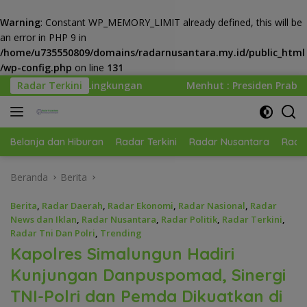
Warning
: Constant WP_MEMORY_LIMIT already defined, this will be
an error in PHP 9 in
/home/u735550809/domains/radarnusantara.my.id/public_html
/wp-config.php
on line
131
Langsung
an
Radar Terkini
Menhut : Presiden Prabowo Minta Kemenhut Bangun
ke
konten
Belanja dan Hiburan
Radar Terkini
Radar Nusantara
Radar
Beranda
Berita
Berita
,
Radar Daerah
,
Radar Ekonomi
,
Radar Nasional
,
Radar
News dan Iklan
,
Radar Nusantara
,
Radar Politik
,
Radar Terkini
,
Radar Tni Dan Polri
,
Trending
Kapolres Simalungun Hadiri
Kunjungan Danpuspomad, Sinergi
TNI-Polri dan Pemda Dikuatkan di