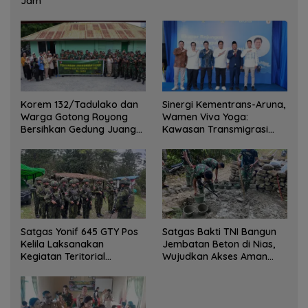
Jam
Korem 132/Tadulako dan
Sinergi Kementrans-Aruna,
Warga Gotong Royong
Wamen Viva Yoga:
Bersihkan Gedung Juang
Kawasan Transmigrasi
Palu
Sukses Ekspor Rajungan
Ke Pasar Global
Satgas Yonif 645 GTY Pos
Satgas Bakti TNI Bangun
Kelila Laksanakan
Jembatan Beton di Nias,
Kegiatan Teritorial
Wujudkan Akses Aman
Anjangsana Ketempat
bagi Warga
Tokoh Adat dan Lurah