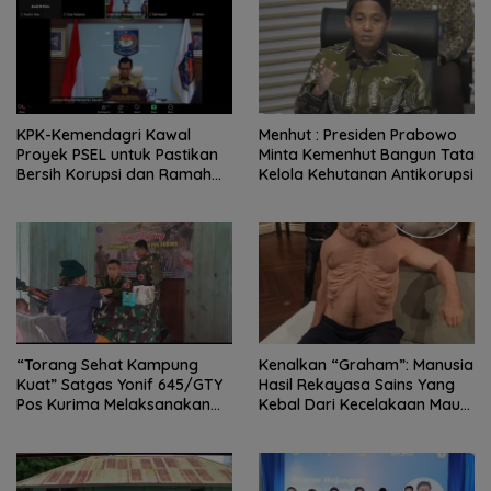
KPK-Kemendagri Kawal
Menhut : Presiden Prabowo
Proyek PSEL untuk Pastikan
Minta Kemenhut Bangun Tata
Bersih Korupsi dan Ramah
Kelola Kehutanan Antikorupsi
Lingkungan
“Torang Sehat Kampung
Kenalkan “Graham”: Manusia
Kuat” Satgas Yonif 645/GTY
Hasil Rekayasa Sains Yang
Pos Kurima Melaksanakan
Kebal Dari Kecelakaan Maut
Pelayanan kesehatan Gratis 1
Paling Tragis!
x 24 Jam