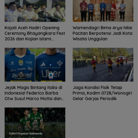
Kajati Aceh Hadiri Opening
Wamendagri Bima Arya Nilai
Ceremony Bhayangkara Fest
Pacitan Berpotensi Jadi Kota
2026 dan Kajian Islami
Wisata Unggulan
Kebangsaan Bersama Ustad
Adi Hidayat
Jejak Magis Bintang Italia di
Jaga Kondisi Fisik Tetap
Indonesia! Federico Barba
Prima, Kodim 0728/Wonogiri
Otw Susul Marco Motta dan
Gelar Garjas Periodik
Stefano Beltrame Angkat
Trofi?