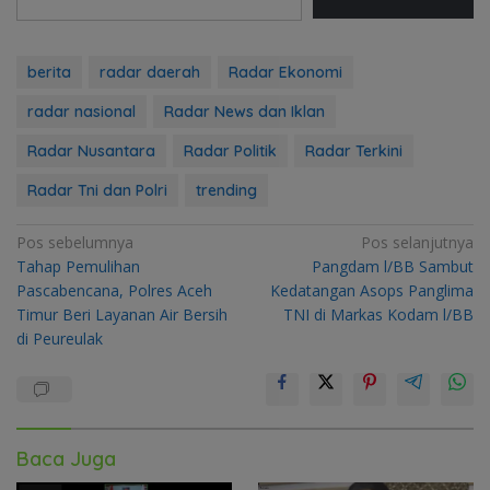
berita
radar daerah
Radar Ekonomi
radar nasional
Radar News dan Iklan
Radar Nusantara
Radar Politik
Radar Terkini
Radar Tni dan Polri
trending
Navigasi
Pos sebelumnya
Pos selanjutnya
Tahap Pemulihan
Pangdam l/BB Sambut
pos
Pascabencana, Polres Aceh
Kedatangan Asops Panglima
Timur Beri Layanan Air Bersih
TNI di Markas Kodam l/BB
di Peureulak
Baca Juga