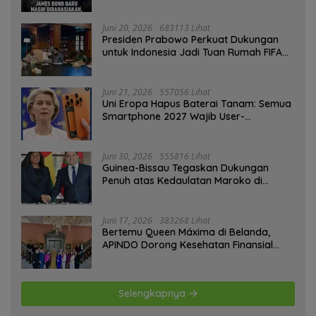
Hati-hati
Juni 20, 2026
683113 Lihat
Presiden Prabowo Perkuat Dukungan
untuk Indonesia Jadi Tuan Rumah FIFA
ASEAN dan Persiapan Timnas Menuju
Piala Dunia 2030
Juni 21, 2026
557056 Lihat
Uni Eropa Hapus Baterai Tanam: Semua
Smartphone 2027 Wajib User-
Replaceable
Juni 30, 2026
555816 Lihat
Guinea-Bissau Tegaskan Dukungan
Penuh atas Kedaulatan Maroko di
Sahara
Juni 17, 2026
383268 Lihat
Bertemu Queen Máxima di Belanda,
APINDO Dorong Kesehatan Finansial
Pekerja
Selengkapnya