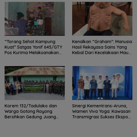
“Torang Sehat Kampung
Kenalkan “Graham”: Manusia
Kuat” Satgas Yonif 645/GTY
Hasil Rekayasa Sains Yang
Pos Kurima Melaksanakan
Kebal Dari Kecelakaan Maut
Pelayanan kesehatan Gratis 1
Paling Tragis!
x 24 Jam
Korem 132/Tadulako dan
Sinergi Kementrans-Aruna,
Warga Gotong Royong
Wamen Viva Yoga: Kawasan
Bersihkan Gedung Juang
Transmigrasi Sukses Ekspor
Palu
Rajungan Ke Pasar Global