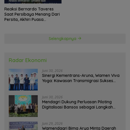
Reaksi Bernardo Taveres
Saat Persibaya Menang Dari
Persita, Akhiri Puasa
Kemenangan
Selengkapnya
Radar Ekonomi
Juni 30, 2026
Sinergi Kementrans-Aruna, Wamen Viva
Yoga: Kawasan Transmigrasi Sukses
Ekspor Rajungan Ke Pasar Global
Juni 30, 2026
Mendagri Dukung Perluasan Piloting
Digitalisasi Bansos sebagai Langkah
Menuju Government Technology
Juni 29, 2026
Wamendagri Bima Arya Minta Daerah