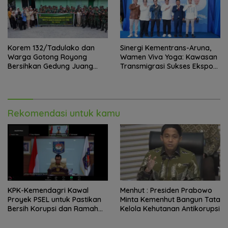
Korem 132/Tadulako dan
Sinergi Kementrans-Aruna,
Warga Gotong Royong
Wamen Viva Yoga: Kawasan
Bersihkan Gedung Juang
Transmigrasi Sukses Ekspor
Palu
Rajungan Ke Pasar Global
Rekomendasi untuk kamu
KPK-Kemendagri Kawal
Menhut : Presiden Prabowo
Proyek PSEL untuk Pastikan
Minta Kemenhut Bangun Tata
Bersih Korupsi dan Ramah
Kelola Kehutanan Antikorupsi
Lingkungan