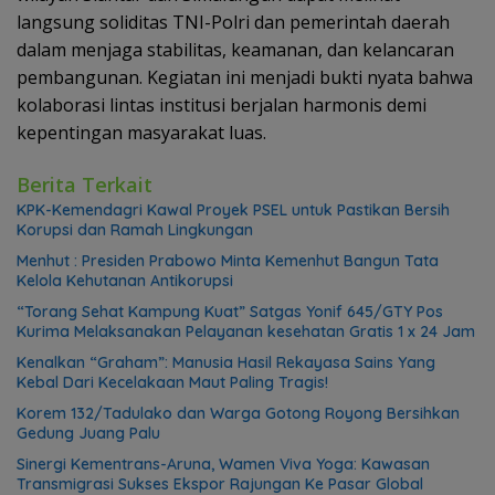
langsung soliditas TNI-Polri dan pemerintah daerah
dalam menjaga stabilitas, keamanan, dan kelancaran
pembangunan. Kegiatan ini menjadi bukti nyata bahwa
kolaborasi lintas institusi berjalan harmonis demi
kepentingan masyarakat luas.
Berita Terkait
KPK-Kemendagri Kawal Proyek PSEL untuk Pastikan Bersih
Korupsi dan Ramah Lingkungan
Menhut : Presiden Prabowo Minta Kemenhut Bangun Tata
Kelola Kehutanan Antikorupsi
“Torang Sehat Kampung Kuat” Satgas Yonif 645/GTY Pos
Kurima Melaksanakan Pelayanan kesehatan Gratis 1 x 24 Jam
Kenalkan “Graham”: Manusia Hasil Rekayasa Sains Yang
Kebal Dari Kecelakaan Maut Paling Tragis!
Korem 132/Tadulako dan Warga Gotong Royong Bersihkan
Gedung Juang Palu
Sinergi Kementrans-Aruna, Wamen Viva Yoga: Kawasan
Transmigrasi Sukses Ekspor Rajungan Ke Pasar Global