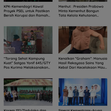
KPK-Kemendagri Kawal
Menhut : Presiden Prabowo
Proyek PSEL untuk Pastikan
Minta Kemenhut Bangun
Bersih Korupsi dan Ramah
Tata Kelola Kehutanan
Lingkungan
Antikorupsi
“Torang Sehat Kampung
Kenalkan “Graham”: Manusia
Kuat” Satgas Yonif 645/GTY
Hasil Rekayasa Sains Yang
Pos Kurima Melaksanakan
Kebal Dari Kecelakaan Maut
Pelayanan kesehatan Gratis
Paling Tragis!
1 x 24 Jam
Korem 132/Tadulako dan
Sinergi Kementrans-Aruna,