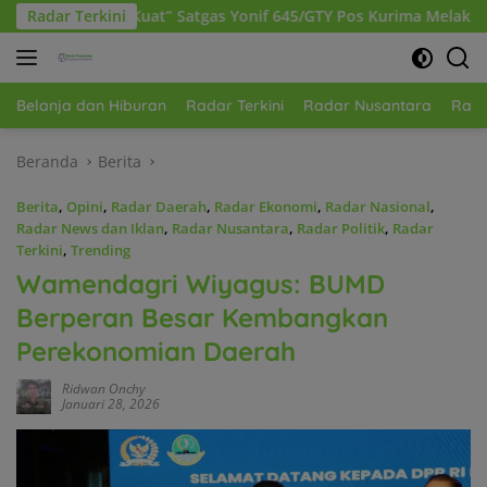
Langsung
gas Yonif 645/GTY Pos Kurima Melaksanakan Pelayanan kesehatan
Radar Terkini
ke
konten
Belanja dan Hiburan
Radar Terkini
Radar Nusantara
Rada
Beranda
Berita
Berita
,
Opini
,
Radar Daerah
,
Radar Ekonomi
,
Radar Nasional
,
Radar News dan Iklan
,
Radar Nusantara
,
Radar Politik
,
Radar
Terkini
,
Trending
Wamendagri Wiyagus: BUMD
Berperan Besar Kembangkan
Perekonomian Daerah
Ridwan Onchy
Januari 28, 2026