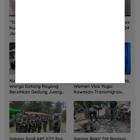
“Torang Sehat Kampung Kuat” Satgas Yonif 645/GTY Pos
Kurima Melaksanakan Pelayanan kesehatan Gratis 1 x 24
Jam
Korem 132/Tadulako dan
Sinergi Kementrans-Aruna,
Warga Gotong Royong
Wamen Viva Yoga:
Bersihkan Gedung Juang
Kawasan Transmigrasi
Palu
Sukses Ekspor Rajungan
Ke Pasar Global
Satgas Yonif 645 GTY Pos
Satgas Bakti TNI Bangun