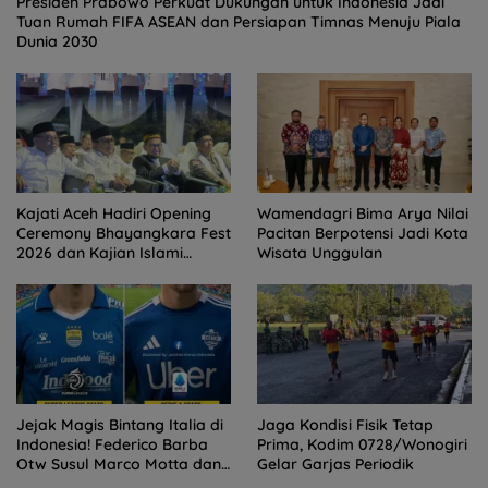
Presiden Prabowo Perkuat Dukungan untuk Indonesia Jadi
Tuan Rumah FIFA ASEAN dan Persiapan Timnas Menuju Piala
Dunia 2030
Kajati Aceh Hadiri Opening
Wamendagri Bima Arya Nilai
Ceremony Bhayangkara Fest
Pacitan Berpotensi Jadi Kota
2026 dan Kajian Islami
Wisata Unggulan
Kebangsaan Bersama Ustad
Adi Hidayat
Jejak Magis Bintang Italia di
Jaga Kondisi Fisik Tetap
Indonesia! Federico Barba
Prima, Kodim 0728/Wonogiri
Otw Susul Marco Motta dan
Gelar Garjas Periodik
Stefano Beltrame Angkat