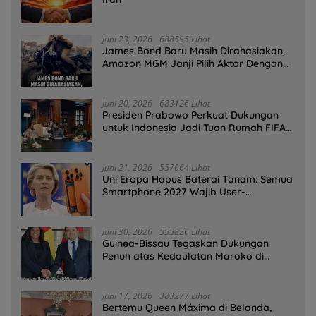
Juni 23, 2026
688595 Lihat
James Bond Baru Masih Dirahasiakan,
Amazon MGM Janji Pilih Aktor Dengan
Hati-hati
Juni 20, 2026
683126 Lihat
Presiden Prabowo Perkuat Dukungan
untuk Indonesia Jadi Tuan Rumah FIFA
ASEAN dan Persiapan Timnas Menuju
Piala Dunia 2030
Juni 21, 2026
557064 Lihat
Uni Eropa Hapus Baterai Tanam: Semua
Smartphone 2027 Wajib User-
Replaceable
Juni 30, 2026
555826 Lihat
Guinea-Bissau Tegaskan Dukungan
Penuh atas Kedaulatan Maroko di
Sahara
Juni 17, 2026
383277 Lihat
Bertemu Queen Máxima di Belanda,