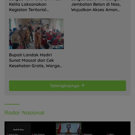
Kelila Laksanakan
Jembatan Beton di Nias,
Kegiatan Teritorial
Wujudkan Akses Aman
Anjangsana Ketempat
bagi Warga
Tokoh Adat dan Lurah
Bupati Landak Hadiri
Sunat Massal dan Cek
Kesehatan Gratis, Warga
Antusias Ikuti Kegiatan
Selengkapnya
Radar Nasional