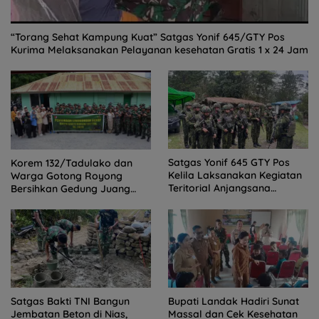
“Torang Sehat Kampung Kuat” Satgas Yonif 645/GTY Pos
Kurima Melaksanakan Pelayanan kesehatan Gratis 1 x 24 Jam
Satgas Yonif 645 GTY Pos
Korem 132/Tadulako dan
Kelila Laksanakan Kegiatan
Warga Gotong Royong
Teritorial Anjangsana
Bersihkan Gedung Juang
Ketempat Tokoh Adat dan
Palu
Lurah
Satgas Bakti TNI Bangun
Bupati Landak Hadiri Sunat
Jembatan Beton di Nias,
Massal dan Cek Kesehatan