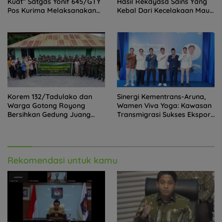
Kuat” Satgas Yonif 645/GTY
Hasil Rekayasa Sains Yang
Pos Kurima Melaksanakan
Kebal Dari Kecelakaan Maut
Pelayanan kesehatan Gratis
Paling Tragis!
1 x 24 Jam
Korem 132/Tadulako dan
Sinergi Kementrans-Aruna,
Warga Gotong Royong
Wamen Viva Yoga: Kawasan
Bersihkan Gedung Juang
Transmigrasi Sukses Ekspor
Palu
Rajungan Ke Pasar Global
Rekomendasi untuk kamu