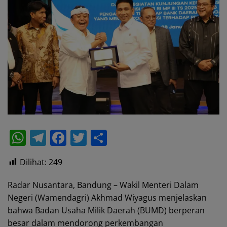
W
T
F
T
S
h
el
a
w
h
Dilihat:
249
at
e
c
itt
ar
s
gr
e
er
e
Radar Nusantara, Bandung – Wakil Menteri Dalam
A
a
b
Negeri (Wamendagri) Akhmad Wiyagus menjelaskan
bahwa Badan Usaha Milik Daerah (BUMD) berperan
p
m
o
besar dalam mendorong perkembangan