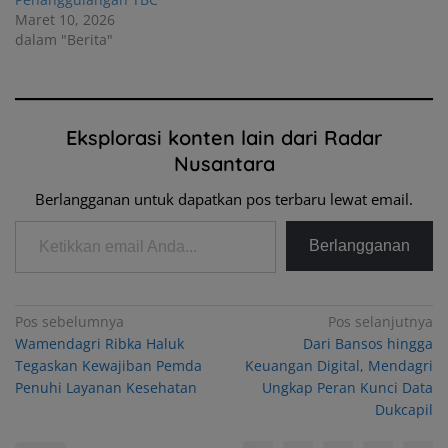
Maret 10, 2026
dalam "Berita"
Eksplorasi konten lain dari Radar
Nusantara
Berlangganan untuk dapatkan pos terbaru lewat email.
Ketikkan email Anda...
Berlangganan
Navigasi
Pos sebelumnya
Pos selanjutnya
Wamendagri Ribka Haluk
Dari Bansos hingga
pos
Tegaskan Kewajiban Pemda
Keuangan Digital, Mendagri
Penuhi Layanan Kesehatan
Ungkap Peran Kunci Data
Dukcapil