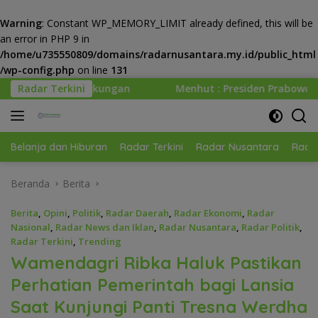
Warning
: Constant WP_MEMORY_LIMIT already defined, this will be
an error in PHP 9 in
/home/u735550809/domains/radarnusantara.my.id/public_html
/wp-config.php
on line
131
Langsung
Radar Terkini
Menhut : Presiden Prabowo Minta Kemenhut Bangun Tat
ke
konten
Belanja dan Hiburan
Radar Terkini
Radar Nusantara
Radar
Beranda
Berita
Berita
,
Opini
,
Politik
,
Radar Daerah
,
Radar Ekonomi
,
Radar
Nasional
,
Radar News dan Iklan
,
Radar Nusantara
,
Radar Politik
,
Radar Terkini
,
Trending
Wamendagri Ribka Haluk Pastikan
Perhatian Pemerintah bagi Lansia
Saat Kunjungi Panti Tresna Werdha