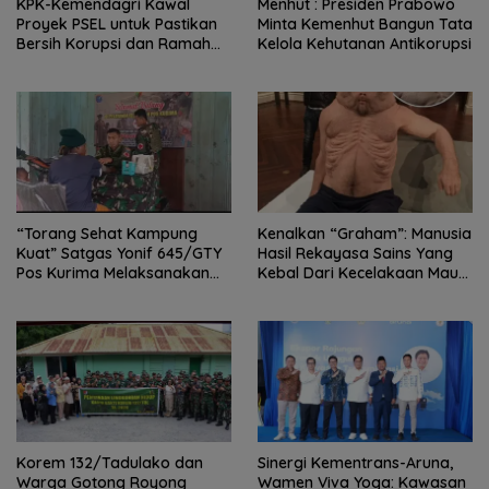
KPK-Kemendagri Kawal
Menhut : Presiden Prabowo
Proyek PSEL untuk Pastikan
Minta Kemenhut Bangun Tata
Bersih Korupsi dan Ramah
Kelola Kehutanan Antikorupsi
Lingkungan
“Torang Sehat Kampung
Kenalkan “Graham”: Manusia
Kuat” Satgas Yonif 645/GTY
Hasil Rekayasa Sains Yang
Pos Kurima Melaksanakan
Kebal Dari Kecelakaan Maut
Pelayanan kesehatan Gratis 1
Paling Tragis!
x 24 Jam
Korem 132/Tadulako dan
Sinergi Kementrans-Aruna,
Warga Gotong Royong
Wamen Viva Yoga: Kawasan