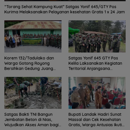
“Torang Sehat Kampung Kuat” Satgas Yonif 645/GTY Pos
Kurima Melaksanakan Pelayanan kesehatan Gratis 1 x 24 Jam
Satgas Yonif 645 GTY Pos
Korem 132/Tadulako dan
Kelila Laksanakan Kegiatan
Warga Gotong Royong
Teritorial Anjangsana
Bersihkan Gedung Juang
Ketempat Tokoh Adat dan
Palu
Lurah
Satgas Bakti TNI Bangun
Bupati Landak Hadiri Sunat
Jembatan Beton di Nias,
Massal dan Cek Kesehatan
Wujudkan Akses Aman bagi
Gratis, Warga Antusias Ikuti