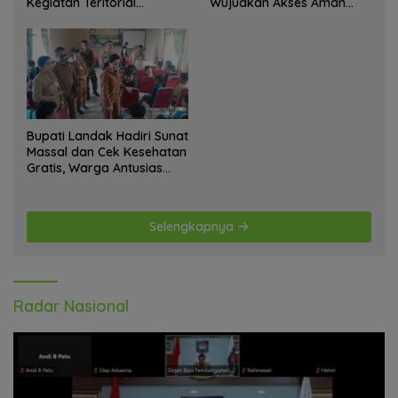
Kegiatan Teritorial
Wujudkan Akses Aman
Anjangsana Ketempat
bagi Warga
Tokoh Adat dan Lurah
Bupati Landak Hadiri Sunat
Massal dan Cek Kesehatan
Gratis, Warga Antusias
Ikuti Kegiatan
Selengkapnya
Radar Nasional