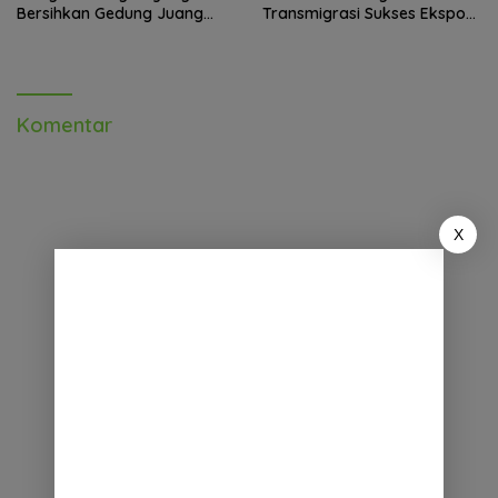
Bersihkan Gedung Juang
Transmigrasi Sukses Ekspor
Palu
Rajungan Ke Pasar Global
Komentar
X