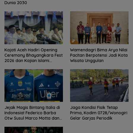
Dunia 2030
Kajati Aceh Hadiri Opening
Wamendagri Bima Arya Nilai
Ceremony Bhayangkara Fest
Pacitan Berpotensi Jadi Kota
2026 dan Kajian Islami
Wisata Unggulan
Kebangsaan Bersama Ustad
Adi Hidayat
Jejak Magis Bintang Italia di
Jaga Kondisi Fisik Tetap
Indonesia! Federico Barba
Prima, Kodim 0728/Wonogiri
Otw Susul Marco Motta dan
Gelar Garjas Periodik
Stefano Beltrame Angkat
Trofi?