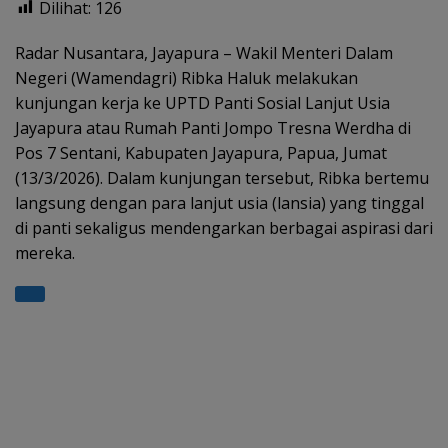
Dilihat:
126
at
e
e
itt
ar
s
gr
b
er
e
Radar Nusantara, Jayapura – Wakil Menteri Dalam
Negeri (Wamendagri) Ribka Haluk melakukan
A
a
o
kunjungan kerja ke UPTD Panti Sosial Lanjut Usia
p
m
o
Jayapura atau Rumah Panti Jompo Tresna Werdha di
p
k
Pos 7 Sentani, Kabupaten Jayapura, Papua, Jumat
(13/3/2026). Dalam kunjungan tersebut, Ribka bertemu
langsung dengan para lanjut usia (lansia) yang tinggal
di panti sekaligus mendengarkan berbagai aspirasi dari
mereka.