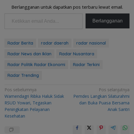
Berlangganan untuk dapatkan pos terbaru lewat email.
Ketikkan email Anda...
Berlangganan
Radar Berita
radar daerah
radar nasional
Radar News dan Iklan
Radar Nusantara
Radar Politik Radar Ekonomi
Radar Terkini
Radar Trending
Navigasi
Pos sebelumnya
Pos selanjutnya
Wamendagri Ribka Haluk Sidak
Pemdes Langkan Silaturahmi
pos
RSUD Yowari, Tegaskan
dan Buka Puasa Bersama
Peningkatan Pelayanan
Anak Santri
Kesehatan