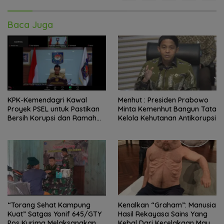
Baca Juga
KPK-Kemendagri Kawal
Menhut : Presiden Prabowo
Proyek PSEL untuk Pastikan
Minta Kemenhut Bangun Tata
Bersih Korupsi dan Ramah
Kelola Kehutanan Antikorupsi
Lingkungan
“Torang Sehat Kampung
Kenalkan “Graham”: Manusia
Kuat” Satgas Yonif 645/GTY
Hasil Rekayasa Sains Yang
Pos Kurima Melaksanakan
Kebal Dari Kecelakaan Maut