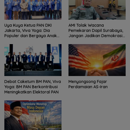
Uya Kuya Ketua PAN DKI
AMI Tolak Wacana
Jakarta, Viva Yoga: Dia
Pemekaran Dapil Surabaya,
Populer dan Bergaya Anak
Jangan Jadikan Demokrasi
Muda
Sebagai Arena Kepentingan
Politik
Debat Caketum BM PAN, Viva
Menyongsong Fajar
Yoga: BM PAN Berkontribusi
Perdamaian AS-Iran
Meningkatkan Elektoral PAN