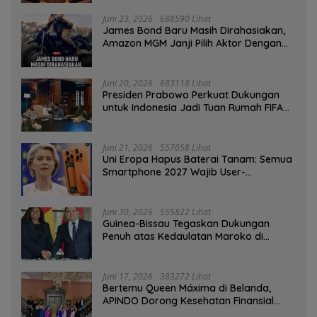
Juni 23, 2026
688590 Lihat
James Bond Baru Masih Dirahasiakan,
Amazon MGM Janji Pilih Aktor Dengan
Hati-hati
Juni 20, 2026
683118 Lihat
Presiden Prabowo Perkuat Dukungan
untuk Indonesia Jadi Tuan Rumah FIFA
ASEAN dan Persiapan Timnas Menuju
Piala Dunia 2030
Juni 21, 2026
557058 Lihat
Uni Eropa Hapus Baterai Tanam: Semua
Smartphone 2027 Wajib User-
Replaceable
Juni 30, 2026
555822 Lihat
Guinea-Bissau Tegaskan Dukungan
Penuh atas Kedaulatan Maroko di
Sahara
Juni 17, 2026
383272 Lihat
Bertemu Queen Máxima di Belanda,
APINDO Dorong Kesehatan Finansial
Pekerja