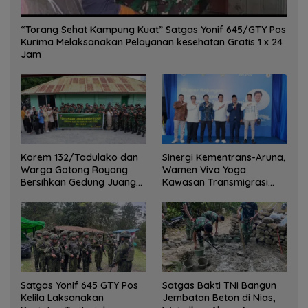
“Torang Sehat Kampung Kuat” Satgas Yonif 645/GTY Pos
Kurima Melaksanakan Pelayanan kesehatan Gratis 1 x 24
Jam
Korem 132/Tadulako dan
Sinergi Kementrans-Aruna,
Warga Gotong Royong
Wamen Viva Yoga:
Bersihkan Gedung Juang
Kawasan Transmigrasi
Palu
Sukses Ekspor Rajungan
Ke Pasar Global
Satgas Yonif 645 GTY Pos
Satgas Bakti TNI Bangun
Kelila Laksanakan
Jembatan Beton di Nias,