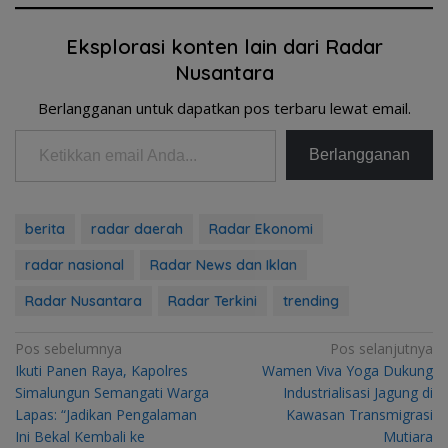
Eksplorasi konten lain dari Radar
Nusantara
Berlangganan untuk dapatkan pos terbaru lewat email.
Ketikkan email Anda...
Berlangganan
berita
radar daerah
Radar Ekonomi
radar nasional
Radar News dan Iklan
Radar Nusantara
Radar Terkini
trending
Navigasi
Pos sebelumnya
Pos selanjutnya
Ikuti Panen Raya, Kapolres
Wamen Viva Yoga Dukung
pos
Simalungun Semangati Warga
Industrialisasi Jagung di
Lapas: “Jadikan Pengalaman
Kawasan Transmigrasi
Ini Bekal Kembali ke
Mutiara