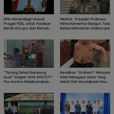
KPK-Kemendagri Kawal
Menhut : Presiden Prabowo
Proyek PSEL untuk Pastikan
Minta Kemenhut Bangun Tata
Bersih Korupsi dan Ramah
Kelola Kehutanan Antikorupsi
Lingkungan
“Torang Sehat Kampung
Kenalkan “Graham”: Manusia
Kuat” Satgas Yonif 645/GTY
Hasil Rekayasa Sains Yang
Pos Kurima Melaksanakan
Kebal Dari Kecelakaan Maut
Pelayanan kesehatan Gratis 1
Paling Tragis!
x 24 Jam