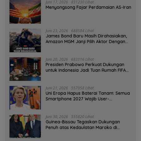
Juni 17, 2026
831230 Lihat
Menyongsong Fajar Perdamaian AS-Iran
Juni 23, 2026
688584 Lihat
James Bond Baru Masih Dirahasiakan,
Amazon MGM Janji Pilih Aktor Dengan
Hati-hati
Juni 20, 2026
683116 Lihat
Presiden Prabowo Perkuat Dukungan
untuk Indonesia Jadi Tuan Rumah FIFA
ASEAN dan Persiapan Timnas Menuju
Piala Dunia 2030
Juni 21, 2026
557058 Lihat
Uni Eropa Hapus Baterai Tanam: Semua
Smartphone 2027 Wajib User-
Replaceable
Juni 30, 2026
555820 Lihat
Guinea-Bissau Tegaskan Dukungan
Penuh atas Kedaulatan Maroko di
Sahara