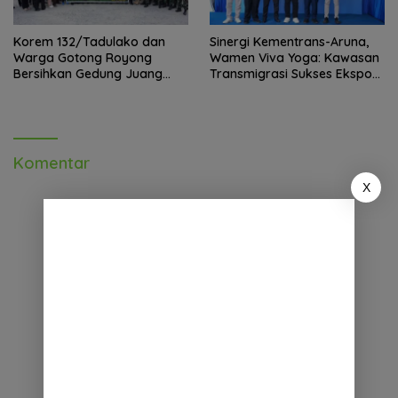
Korem 132/Tadulako dan
Sinergi Kementrans-Aruna,
Warga Gotong Royong
Wamen Viva Yoga: Kawasan
Bersihkan Gedung Juang
Transmigrasi Sukses Ekspor
Palu
Rajungan Ke Pasar Global
Komentar
X