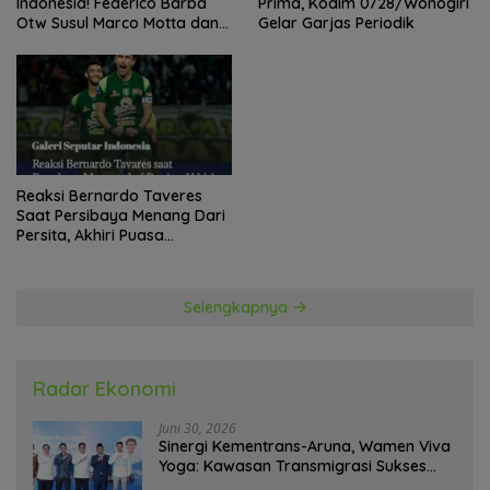
Indonesia! Federico Barba
Prima, Kodim 0728/Wonogiri
Otw Susul Marco Motta dan
Gelar Garjas Periodik
Stefano Beltrame Angkat
Trofi?
Reaksi Bernardo Taveres
Saat Persibaya Menang Dari
Persita, Akhiri Puasa
Kemenangan
Selengkapnya
Radar Ekonomi
Juni 30, 2026
Sinergi Kementrans-Aruna, Wamen Viva
Yoga: Kawasan Transmigrasi Sukses
Ekspor Rajungan Ke Pasar Global