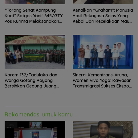
“Torang Sehat Kampung
Kenalkan “Graham”: Manusia
Kuat” Satgas Yonif 645/GTY
Hasil Rekayasa Sains Yang
Pos Kurima Melaksanakan
Kebal Dari Kecelakaan Maut
Pelayanan kesehatan Gratis 1
Paling Tragis!
x 24 Jam
Korem 132/Tadulako dan
Sinergi Kementrans-Aruna,
Warga Gotong Royong
Wamen Viva Yoga: Kawasan
Bersihkan Gedung Juang
Transmigrasi Sukses Ekspor
Palu
Rajungan Ke Pasar Global
Rekomendasi untuk kamu