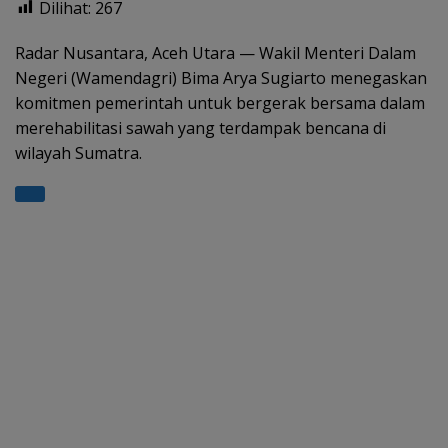
Dilihat:
267
at
e
e
itt
ar
s
gr
b
er
e
Radar Nusantara, Aceh Utara — Wakil Menteri Dalam
Negeri (Wamendagri) Bima Arya Sugiarto menegaskan
A
a
o
komitmen pemerintah untuk bergerak bersama dalam
p
m
o
merehabilitasi sawah yang terdampak bencana di
p
k
wilayah Sumatra.