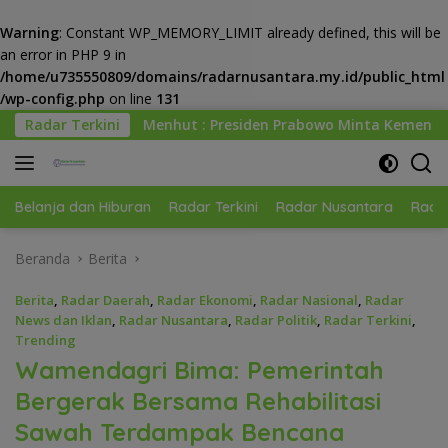
Warning
: Constant WP_MEMORY_LIMIT already defined, this will be
an error in PHP 9 in
/home/u735550809/domains/radarnusantara.my.id/public_html
/wp-config.php
on line
131
Langsung
: Presiden Prabowo Minta Kemenhut Bangun Tata Kelola Kehut
Radar Terkini
ke
konten
Belanja dan Hiburan
Radar Terkini
Radar Nusantara
Radar
Beranda
Berita
Berita
,
Radar Daerah
,
Radar Ekonomi
,
Radar Nasional
,
Radar
News dan Iklan
,
Radar Nusantara
,
Radar Politik
,
Radar Terkini
,
Trending
Wamendagri Bima: Pemerintah
Bergerak Bersama Rehabilitasi
Sawah Terdampak Bencana