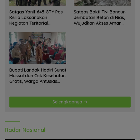
Satgas Yonif 645 GTY Pos
Satgas Bakti TNI Bangun
Kelila Laksanakan
Jembatan Beton di Nias,
Kegiatan Teritorial
Wujudkan Akses Aman
Anjangsana Ketempat
bagi Warga
Tokoh Adat dan Lurah
Bupati Landak Hadiri Sunat
Massal dan Cek Kesehatan
Gratis, Warga Antusias
Ikuti Kegiatan
Selengkapnya
Radar Nasional