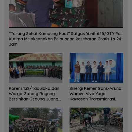
“Torang Sehat Kampung Kuat” Satgas Yonif 645/GTY Pos
Kurima Melaksanakan Pelayanan kesehatan Gratis 1 x 24
Jam
Korem 132/Tadulako dan
Sinergi Kementrans-Aruna,
Warga Gotong Royong
Wamen Viva Yoga:
Bersihkan Gedung Juang
Kawasan Transmigrasi
Palu
Sukses Ekspor Rajungan
Ke Pasar Global