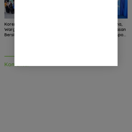
Korem 132/Tadulako dan
Sinergi Kementrans-Aruna,
Warga Gotong Royong
Wamen Viva Yoga: Kawasan
Bersihkan Gedung Juang
Transmigrasi Sukses Ekspor
Palu
Rajungan Ke Pasar Global
Komentar