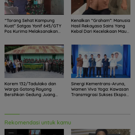
“Torang Sehat Kampung
Kenalkan “Graham”: Manusia
Kuat” Satgas Yonif 645/GTY
Hasil Rekayasa Sains Yang
Pos Kurima Melaksanakan
Kebal Dari Kecelakaan Maut
Pelayanan kesehatan Gratis 1
Paling Tragis!
x 24 Jam
Korem 132/Tadulako dan
Sinergi Kementrans-Aruna,
Warga Gotong Royong
Wamen Viva Yoga: Kawasan
Bersihkan Gedung Juang
Transmigrasi Sukses Ekspor
Palu
Rajungan Ke Pasar Global
Rekomendasi untuk kamu