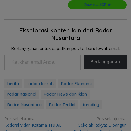
Download QR 🠋
Eksplorasi konten lain dari Radar
Nusantara
Berlangganan untuk dapatkan pos terbaru lewat email.
Ketikkan email Anda...
Berlangganan
berita
radar daerah
Radar Ekonomi
radar nasional
Radar News dan Iklan
Radar Nusantara
Radar Terkini
trending
Navigasi
Pos sebelumnya
Pos selanjutnya
Koderal V dan Kotama TNI AL
Sekolah Rakyat Dibangun
pos