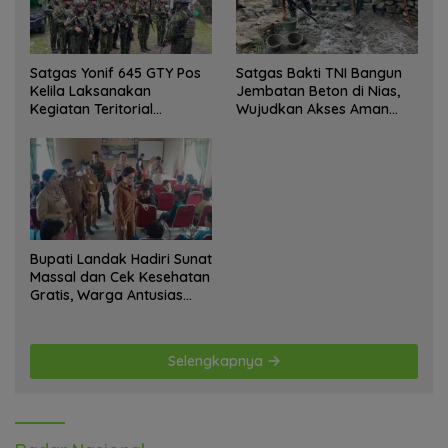
Satgas Yonif 645 GTY Pos
Satgas Bakti TNI Bangun
Kelila Laksanakan
Jembatan Beton di Nias,
Kegiatan Teritorial
Wujudkan Akses Aman
Anjangsana Ketempat
bagi Warga
Tokoh Adat dan Lurah
Bupati Landak Hadiri Sunat
Massal dan Cek Kesehatan
Gratis, Warga Antusias
Ikuti Kegiatan
Selengkapnya