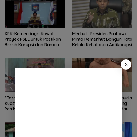
KPK-Kemendagri Kawal
Menhut : Presiden Prabowo
Proyek PSEL untuk Pastikan
Minta Kemenhut Bangun Tata
Bersih Korupsi dan Ramah
Kelola Kehutanan Antikorupsi
Lingkungan
X
“Torang Sehat Kampung
Kenalkan “Graham”: Manusia
Kuat” Satgas Yonif 645/GTY
Hasil Rekayasa Sains Yang
Pos Kurima Melaksanakan
Kebal Dari Kecelakaan Maut
Pelayanan kesehatan Gratis 1
Paling Tragis!
x 24 Jam