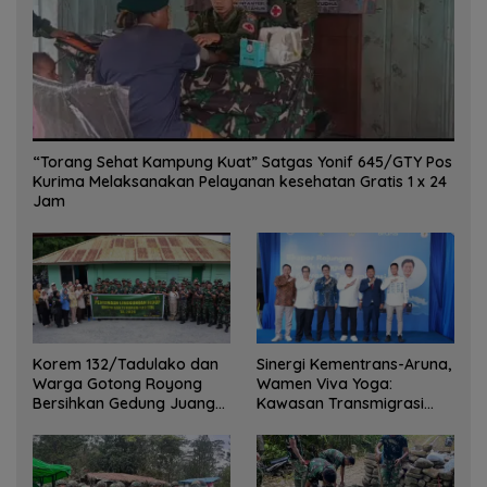
“Torang Sehat Kampung Kuat” Satgas Yonif 645/GTY Pos
Kurima Melaksanakan Pelayanan kesehatan Gratis 1 x 24
Jam
Korem 132/Tadulako dan
Sinergi Kementrans-Aruna,
Warga Gotong Royong
Wamen Viva Yoga:
Bersihkan Gedung Juang
Kawasan Transmigrasi
Palu
Sukses Ekspor Rajungan
Ke Pasar Global