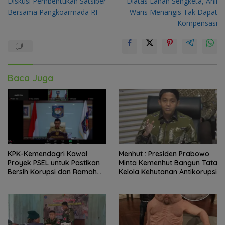
Diskusi Pembentukan Satsiber
Diatas Lahan Sengketa, Ahli
Bersama Pangkoarmada RI
Waris Menangis Tak Dapat
Kompensasi
Baca Juga
KPK-Kemendagri Kawal
Menhut : Presiden Prabowo
Proyek PSEL untuk Pastikan
Minta Kemenhut Bangun Tata
Bersih Korupsi dan Ramah
Kelola Kehutanan Antikorupsi
Lingkungan