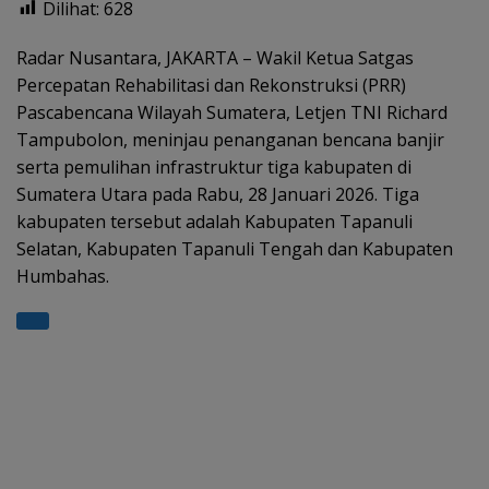
Dilihat:
628
at
e
e
itt
ar
s
gr
b
er
e
Radar Nusantara, JAKARTA – Wakil Ketua Satgas
Percepatan Rehabilitasi dan Rekonstruksi (PRR)
A
a
o
Pascabencana Wilayah Sumatera, Letjen TNI Richard
p
m
o
Tampubolon, meninjau penanganan bencana banjir
p
k
serta pemulihan infrastruktur tiga kabupaten di
Sumatera Utara pada Rabu, 28 Januari 2026. Tiga
kabupaten tersebut adalah Kabupaten Tapanuli
Selatan, Kabupaten Tapanuli Tengah dan Kabupaten
Humbahas.