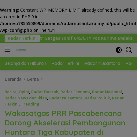
Warning
: Constant WP_MEMORY_LIMIT already defined, this will be
an error in PHP 9 in
/home/u735550809/domains/radarnusantara.my.id/public_html
/wp-config.php
on line
131
Langsung
Yonif 645/GTY Pos Kurima Melaksanakan Pelayanan kesehatan 
Radar Terkini
ke
konten
Belanja dan Hiburan
Radar Terkini
Radar Nusantara
Radar
Beranda
Berita
Berita
,
Opini
,
Radar Daerah
,
Radar Ekonomi
,
Radar Nasional
,
Radar News dan Iklan
,
Radar Nusantara
,
Radar Politik
,
Radar
Terkini
,
Trending
Wakasatgas PRR Pascabencana
Dorong Akselerasi Pembangunan
Huntara Tiga Kabupaten di