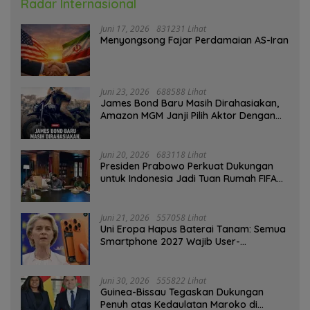
Radar Internasional
Juni 17, 2026
831231 Lihat
Menyongsong Fajar Perdamaian AS-Iran
Juni 23, 2026
688588 Lihat
James Bond Baru Masih Dirahasiakan,
Amazon MGM Janji Pilih Aktor Dengan
Hati-hati
Juni 20, 2026
683118 Lihat
Presiden Prabowo Perkuat Dukungan
untuk Indonesia Jadi Tuan Rumah FIFA
ASEAN dan Persiapan Timnas Menuju
Piala Dunia 2030
Juni 21, 2026
557058 Lihat
Uni Eropa Hapus Baterai Tanam: Semua
Smartphone 2027 Wajib User-
Replaceable
Juni 30, 2026
555822 Lihat
Guinea-Bissau Tegaskan Dukungan
Penuh atas Kedaulatan Maroko di