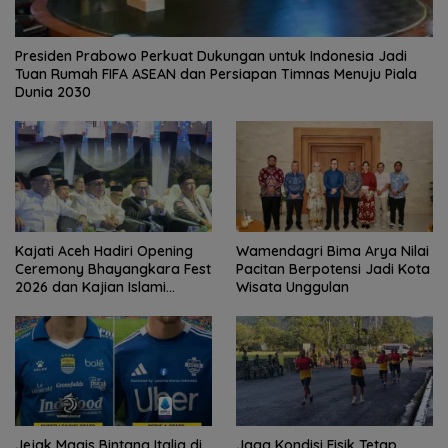
Presiden Prabowo Perkuat Dukungan untuk Indonesia Jadi
Tuan Rumah FIFA ASEAN dan Persiapan Timnas Menuju Piala
Dunia 2030
Kajati Aceh Hadiri Opening
Wamendagri Bima Arya Nilai
Ceremony Bhayangkara Fest
Pacitan Berpotensi Jadi Kota
2026 dan Kajian Islami
Wisata Unggulan
Kebangsaan Bersama Ustad
Adi Hidayat
Jejak Magis Bintang Italia di
Jaga Kondisi Fisik Tetap