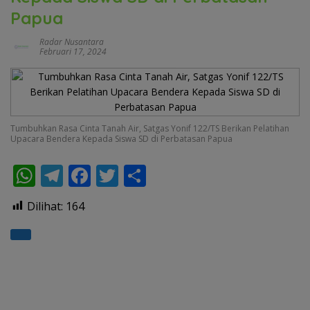
Papua
Radar Nusantara
Februari 17, 2024
Tumbuhkan Rasa Cinta Tanah Air, Satgas Yonif 122/TS Berikan Pelatihan
Upacara Bendera Kepada Siswa SD di Perbatasan Papua
W
T
F
T
S
h
el
ac
w
h
Dilihat:
164
at
e
e
itt
ar
s
gr
b
er
e
A
a
o
p
m
o
p
k