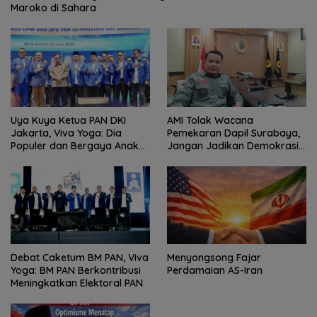
Maroko di Sahara
Uya Kuya Ketua PAN DKI
AMI Tolak Wacana
Jakarta, Viva Yoga: Dia
Pemekaran Dapil Surabaya,
Populer dan Bergaya Anak
Jangan Jadikan Demokrasi
Muda
Sebagai Arena Kepentingan
Politik
Debat Caketum BM PAN, Viva
Menyongsong Fajar
Yoga: BM PAN Berkontribusi
Perdamaian AS-Iran
Meningkatkan Elektoral PAN