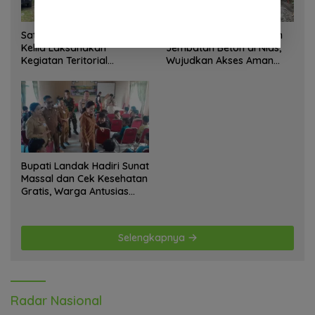
Satgas Yonif 645 GTY Pos
Satgas Bakti TNI Bangun
Kelila Laksanakan
Jembatan Beton di Nias,
Kegiatan Teritorial
Wujudkan Akses Aman
Anjangsana Ketempat
bagi Warga
Tokoh Adat dan Lurah
Bupati Landak Hadiri Sunat
Massal dan Cek Kesehatan
Gratis, Warga Antusias
Ikuti Kegiatan
Selengkapnya
Radar Nasional