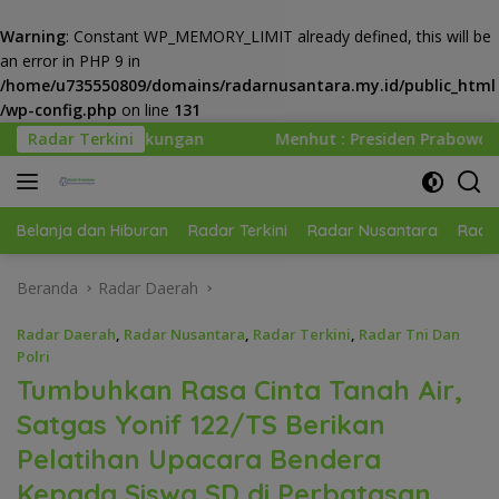
Warning
: Constant WP_MEMORY_LIMIT already defined, this will be
an error in PHP 9 in
/home/u735550809/domains/radarnusantara.my.id/public_html
/wp-config.php
on line
131
Langsung
Radar Terkini
Menhut : Presiden Prabowo Minta Kemenhut Bangun Ta
ke
konten
Belanja dan Hiburan
Radar Terkini
Radar Nusantara
Radar
Beranda
Radar Daerah
Radar Daerah
,
Radar Nusantara
,
Radar Terkini
,
Radar Tni Dan
Polri
Tumbuhkan Rasa Cinta Tanah Air,
Satgas Yonif 122/TS Berikan
Pelatihan Upacara Bendera
Kepada Siswa SD di Perbatasan