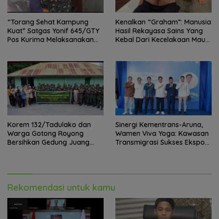
“Torang Sehat Kampung
Kenalkan “Graham”: Manusia
Kuat” Satgas Yonif 645/GTY
Hasil Rekayasa Sains Yang
Pos Kurima Melaksanakan
Kebal Dari Kecelakaan Maut
Pelayanan kesehatan Gratis 1
Paling Tragis!
x 24 Jam
Korem 132/Tadulako dan
Sinergi Kementrans-Aruna,
Warga Gotong Royong
Wamen Viva Yoga: Kawasan
Bersihkan Gedung Juang
Transmigrasi Sukses Ekspor
Palu
Rajungan Ke Pasar Global
Rekomendasi untuk kamu