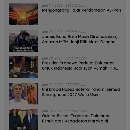
Juni 17, 2026
831232 Lihat
Menyongsong Fajar Perdamaian AS-Iran
Juni 23, 2026
688588 Lihat
James Bond Baru Masih Dirahasiakan,
Amazon MGM Janji Pilih Aktor Dengan
Hati-hati
Juni 20, 2026
683118 Lihat
Presiden Prabowo Perkuat Dukungan
untuk Indonesia Jadi Tuan Rumah FIFA
ASEAN dan Persiapan Timnas Menuju
Piala Dunia 2030
Juni 21, 2026
557058 Lihat
Uni Eropa Hapus Baterai Tanam: Semua
Smartphone 2027 Wajib User-
Replaceable
Juni 30, 2026
555822 Lihat
Guinea-Bissau Tegaskan Dukungan
Penuh atas Kedaulatan Maroko di
Sahara