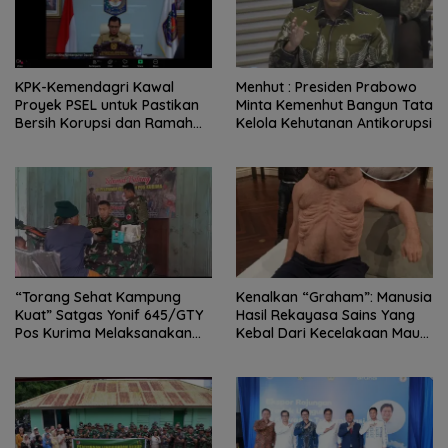
KPK-Kemendagri Kawal
Menhut : Presiden Prabowo
Proyek PSEL untuk Pastikan
Minta Kemenhut Bangun Tata
Bersih Korupsi dan Ramah
Kelola Kehutanan Antikorupsi
Lingkungan
“Torang Sehat Kampung
Kenalkan “Graham”: Manusia
Kuat” Satgas Yonif 645/GTY
Hasil Rekayasa Sains Yang
Pos Kurima Melaksanakan
Kebal Dari Kecelakaan Maut
Pelayanan kesehatan Gratis 1
Paling Tragis!
x 24 Jam