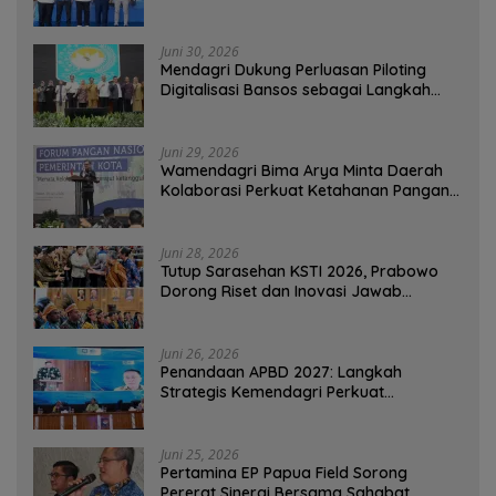
Ekspor Rajungan Ke Pasar Global
Juni 30, 2026
Mendagri Dukung Perluasan Piloting
Digitalisasi Bansos sebagai Langkah
Menuju Government Technology
Juni 29, 2026
Wamendagri Bima Arya Minta Daerah
Kolaborasi Perkuat Ketahanan Pangan
Perkotaan
Juni 28, 2026
Tutup Sarasehan KSTI 2026, Prabowo
Dorong Riset dan Inovasi Jawab
Tantangan Bangsa
Juni 26, 2026
Penandaan APBD 2027: Langkah
Strategis Kemendagri Perkuat
Ketahanan Pangan Nasional
Juni 25, 2026
Pertamina EP Papua Field Sorong
Pererat Sinergi Bersama Sahabat