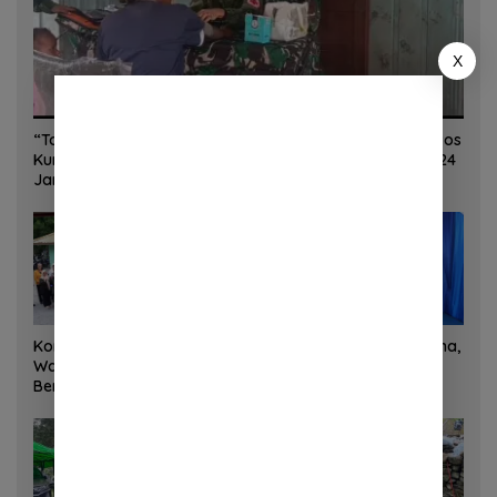
X
“Torang Sehat Kampung Kuat” Satgas Yonif 645/GTY Pos
Kurima Melaksanakan Pelayanan kesehatan Gratis 1 x 24
Jam
Korem 132/Tadulako dan
Sinergi Kementrans-Aruna,
Warga Gotong Royong
Wamen Viva Yoga:
Bersihkan Gedung Juang
Kawasan Transmigrasi
Palu
Sukses Ekspor Rajungan
Ke Pasar Global