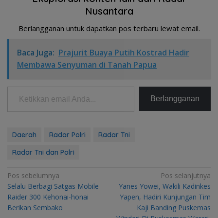
Nusantara
Berlangganan untuk dapatkan pos terbaru lewat email.
Baca Juga:
Prajurit Buaya Putih Kostrad Hadir
Membawa Senyuman di Tanah Papua
Ketikkan email Anda...
Berlangganan
Daerah
Radar Polri
Radar Tni
Radar Tni dan Polri
Navigasi
Pos sebelumnya
Pos selanjutnya
Selalu Berbagi Satgas Mobile
Yanes Yowei, Wakili Kadinkes
pos
Raider 300 Kehonai-honai
Yapen, Hadiri Kunjungan Tim
Berikan Sembako
Kaji Banding Puskemas