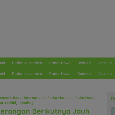
ini
Radar Nusantara
Radar News
Redaksi
Account
ini
Radar Nusantara
Radar News
Redaksi
Account
konomi
,
Radar Internasional
,
Radar Nasional
,
Radar News
R
ar Terkini
,
Trending
Serangan Berikutnya Jauh