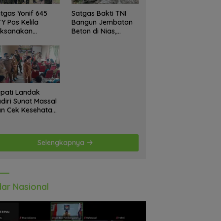
tgas Yonif 645
Satgas Bakti TNI
Y Pos Kelila
Bangun Jembatan
aksanakan
Beton di Nias,
giatan Teritorial
Wujudkan Akses
njangsana
Aman bagi Warga
etempat Tokoh
at dan Lurah
pati Landak
diri Sunat Massal
n Cek Kesehatan
atis, Warga
tusias Ikuti
giatan
Selengkapnya
ar Nasional