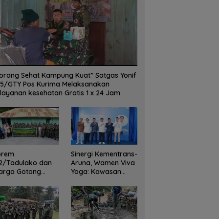
orang Sehat Kampung Kuat” Satgas Yonif
5/GTY Pos Kurima Melaksanakan
layanan kesehatan Gratis 1 x 24 Jam
orem
Sinergi Kementrans-
2/Tadulako dan
Aruna, Wamen Viva
arga Gotong
Yoga: Kawasan
yong Bersihkan
Transmigrasi
dung Juang Palu
Sukses Ekspor
Rajungan Ke Pasar
Global