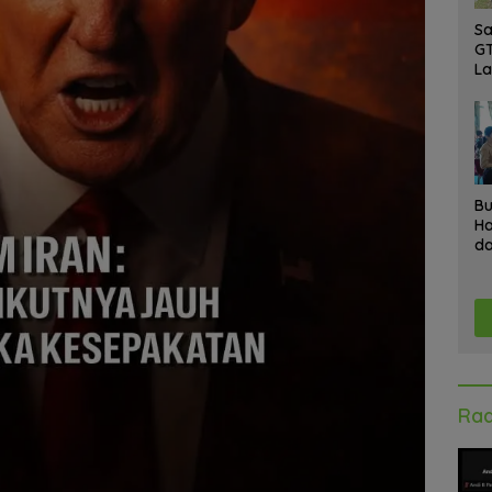
Sa
GT
L
Ke
A
K
Ad
Bu
Ha
da
Gr
An
Ke
Rad