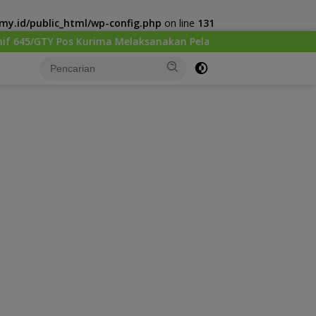
y.id/public_html/wp-config.php
on line
131
laksanakan Pelayanan kesehatan Gratis 1 x 24 Jam
Ken