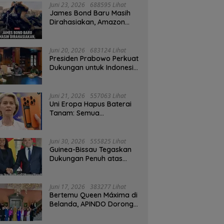
Juni 23, 2026
688595 Lihat
James Bond Baru Masih
Dirahasiakan, Amazon
MGM Janji Pilih Aktor
Dengan Hati-hati
Juni 20, 2026
683124 Lihat
Presiden Prabowo Perkuat
Dukungan untuk Indonesia
Jadi Tuan Rumah FIFA
ASEAN dan Persiapan
Timnas Menuju Piala Dunia
Juni 21, 2026
557063 Lihat
2030
Uni Eropa Hapus Baterai
Tanam: Semua
Smartphone 2027 Wajib
User-Replaceable
Juni 30, 2026
555825 Lihat
Guinea-Bissau Tegaskan
Dukungan Penuh atas
Kedaulatan Maroko di
Sahara
Juni 17, 2026
383277 Lihat
Bertemu Queen Máxima di
Belanda, APINDO Dorong
Kesehatan Finansial
Pekerja