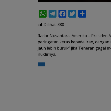
W
T
F
T
S
h
el
ac
w
h
Dilihat:
380
at
e
e
itt
ar
s
gr
b
er
e
Radar Nusantara, Amerika – Presiden 
peringatan keras kepada Iran, dengan
A
a
o
jauh lebih buruk” jika Teheran gagal 
p
m
o
nuklirnya.
p
k