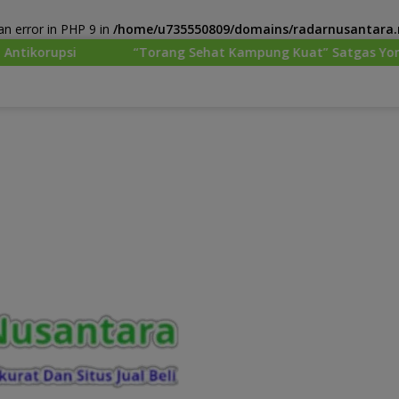
n error in PHP 9 in
/home/u735550809/domains/radarnusantara.m
ang Sehat Kampung Kuat” Satgas Yonif 645/GTY Pos Kurima Me