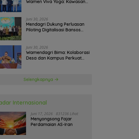
Wamen Viva Yoga: Kawasan
Transmigrasi Sukses Ekspor
Rajungan Ke Pasar Global
Juni 30, 2026
Mendagri Dukung Perluasan
Piloting Digitalisasi Bansos
sebagai Langkah Menuju
Government Technology
Juni 30, 2026
Wamendagri Bima: Kolaborasi
Desa dan Kampus Perkuat
Kapasitas Kepala Desa
Selengkapnya
adar Internasional
Juni 17, 2026
831236 Lihat
Menyongsong Fajar
Perdamaian AS-Iran