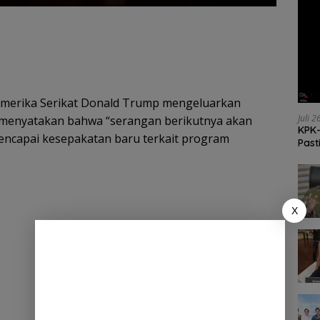
Amerika Serikat Donald Trump mengeluarkan
Juli 
 menyatakan bahwa “serangan berikutnya akan
KPK-
mencapai kesepakatan baru terkait program
Past
X