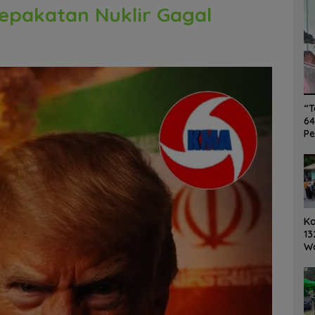
sepakatan Nuklir Gagal
“T
64
Pe
K
13
W
Ro
Ge