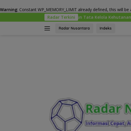
Warning
: Constant WP_MEMORY_LIMIT already defined, this will be a
Langsung
enhut Bangun Tata Kelola Kehutanan Antikorupsi
Radar Terkini
“Tor
ke
konten
Radar Nusantara
Indeks