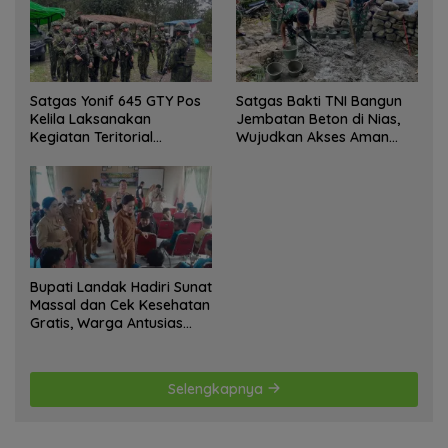
Satgas Yonif 645 GTY Pos
Satgas Bakti TNI Bangun
Kelila Laksanakan
Jembatan Beton di Nias,
Kegiatan Teritorial
Wujudkan Akses Aman
Anjangsana Ketempat
bagi Warga
Tokoh Adat dan Lurah
Bupati Landak Hadiri Sunat
Massal dan Cek Kesehatan
Gratis, Warga Antusias
Ikuti Kegiatan
Selengkapnya