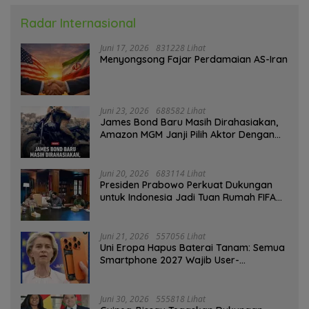
Radar Internasional
Juni 17, 2026
831228 Lihat
Menyongsong Fajar Perdamaian AS-Iran
Juni 23, 2026
688582 Lihat
James Bond Baru Masih Dirahasiakan,
Amazon MGM Janji Pilih Aktor Dengan
Hati-hati
Juni 20, 2026
683114 Lihat
Presiden Prabowo Perkuat Dukungan
untuk Indonesia Jadi Tuan Rumah FIFA
ASEAN dan Persiapan Timnas Menuju
Piala Dunia 2030
Juni 21, 2026
557056 Lihat
Uni Eropa Hapus Baterai Tanam: Semua
Smartphone 2027 Wajib User-
Replaceable
Juni 30, 2026
555818 Lihat