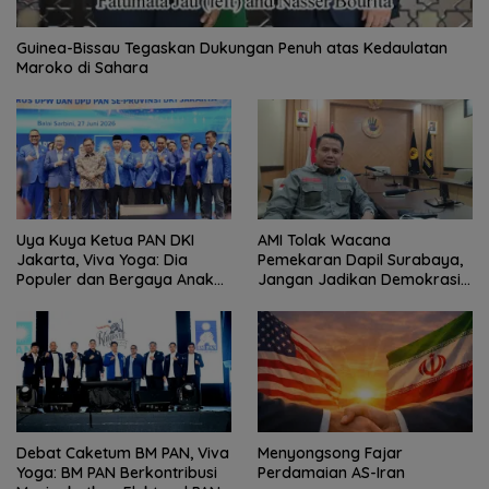
Guinea-Bissau Tegaskan Dukungan Penuh atas Kedaulatan
Maroko di Sahara
Uya Kuya Ketua PAN DKI
AMI Tolak Wacana
Jakarta, Viva Yoga: Dia
Pemekaran Dapil Surabaya,
Populer dan Bergaya Anak
Jangan Jadikan Demokrasi
Muda
Sebagai Arena Kepentingan
Politik
Debat Caketum BM PAN, Viva
Menyongsong Fajar
Yoga: BM PAN Berkontribusi
Perdamaian AS-Iran