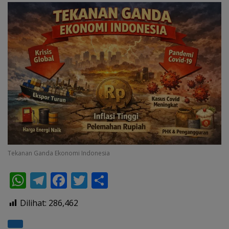
Tekanan Ganda Ekonomi Indonesia
W
T
F
T
S
h
el
ac
w
h
Dilihat:
286,462
at
e
e
itt
ar