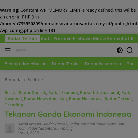
Warning
: Constant WP_MEMORY_LIMIT already defined, this will be
an error in PHP 9 in
/home/u735550809/domains/radarnusantara.my.id/public_html
/wp-config.php
on line
131
Langsung
Presiden Prabowo Minta Kemenhut Bangun Tata Kelola Kehutan
Radar Terkini
ke
konten
Belanja dan Hiburan
Radar Terkini
Radar Nusantara
Radar
Beranda
Berita
Berita
,
Radar Daerah
,
Radar Ekonomi
,
Radar Internasional
,
Radar
Nasional
,
Radar News dan Iklan
,
Radar Nusantara
,
Radar Terkini
,
Trending
Tekanan Ganda Ekonomi Indonesia
Harun Arrasid
-
Radar Daerah
,
Radar Nasional
,
Radar News Dan
Iklan
,
Radar Nusantara
,
Trending
April 4, 2026