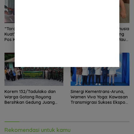
“Torang Sehat Kampung
Kenalkan “Graham”: Manusia
Kuat” Satgas Yonif 645/GTY
Hasil Rekayasa Sains Yang
Pos Kurima Melaksanakan
Kebal Dari Kecelakaan Maut
Pelayanan kesehatan Gratis 1
Paling Tragis!
x 24 Jam
Korem 132/Tadulako dan
Sinergi Kementrans-Aruna,
Warga Gotong Royong
Wamen Viva Yoga: Kawasan
Bersihkan Gedung Juang
Transmigrasi Sukses Ekspor
Palu
Rajungan Ke Pasar Global
Rekomendasi untuk kamu