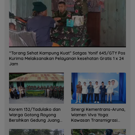
“Torang Sehat Kampung Kuat” Satgas Yonif 645/GTY Pos
Kurima Melaksanakan Pelayanan kesehatan Gratis 1 x 24
Jam
Korem 132/Tadulako dan
Sinergi Kementrans-Aruna,
Warga Gotong Royong
Wamen Viva Yoga:
Bersihkan Gedung Juang
Kawasan Transmigrasi
Palu
Sukses Ekspor Rajungan
Ke Pasar Global