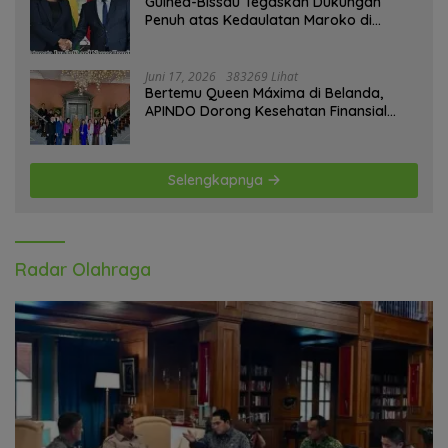
Guinea-Bissau Tegaskan Dukungan
Penuh atas Kedaulatan Maroko di
Sahara
Juni 17, 2026
383269 Lihat
Bertemu Queen Máxima di Belanda,
APINDO Dorong Kesehatan Finansial
Pekerja
Selengkapnya
Radar Olahraga