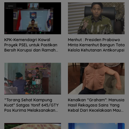
KPK-Kemendagri Kawal
Menhut : Presiden Prabowo
Proyek PSEL untuk Pastikan
Minta Kemenhut Bangun Tata
Bersih Korupsi dan Ramah
Kelola Kehutanan Antikorupsi
Lingkungan
“Torang Sehat Kampung
Kenalkan “Graham”: Manusia
Kuat” Satgas Yonif 645/GTY
Hasil Rekayasa Sains Yang
Pos Kurima Melaksanakan
Kebal Dari Kecelakaan Maut
Pelayanan kesehatan Gratis 1
Paling Tragis!
x 24 Jam