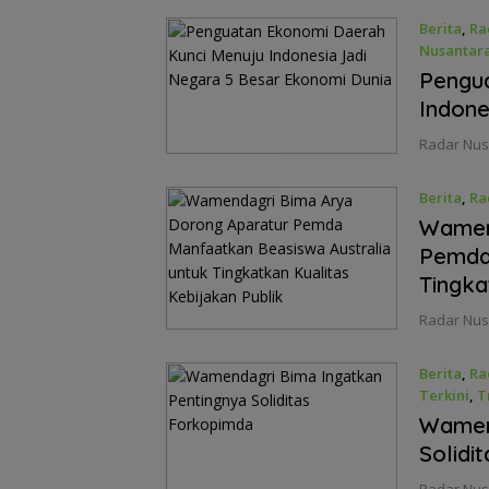
Berita
,
Ra
Nusantar
September
Pengu
Indone
Radar Nusa
Berita
,
Ra
September
Wamen
Pemda 
Tingka
Radar Nusa
Berita
,
Ra
Terkini
,
T
September
Wamen
Solidi