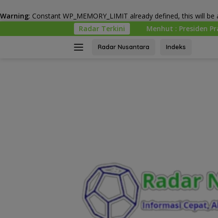
Warning
: Constant WP_MEMORY_LIMIT already defined, this will be a
Langsung
 Lingkungan
Menhut : Presiden Prabowo Minta Kemenhu
Radar Terkini
ke
konten
Radar Nusantara
Indeks