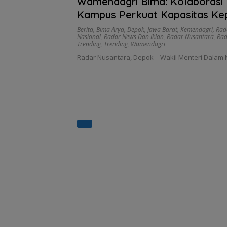
Wamendagri Bima: Kolaborasi
Kampus Perkuat Kapasitas Ke
Berita
,
Bima Arya
,
Depok
,
Jawa Barat
,
Kemendagri
,
Rad
Nasional
,
Radar News Dan Iklan
,
Radar Nusantara
,
Rad
Trending
,
Trending
,
Wamendagri
Radar Nusantara, Depok – Wakil Menteri Dalam