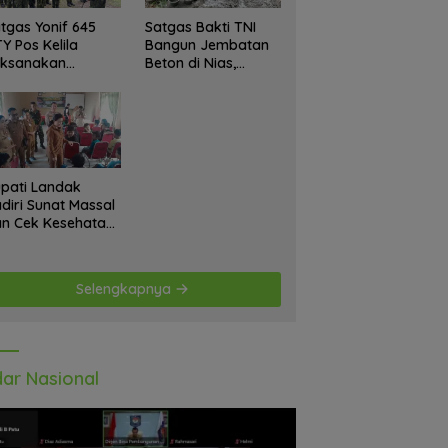
tgas Yonif 645
Satgas Bakti TNI
Y Pos Kelila
Bangun Jembatan
aksanakan
Beton di Nias,
giatan Teritorial
Wujudkan Akses
njangsana
Aman bagi Warga
etempat Tokoh
at dan Lurah
pati Landak
diri Sunat Massal
n Cek Kesehatan
atis, Warga
tusias Ikuti
giatan
Selengkapnya
ar Nasional