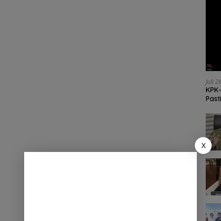
Juli 
KPK-
Past
X