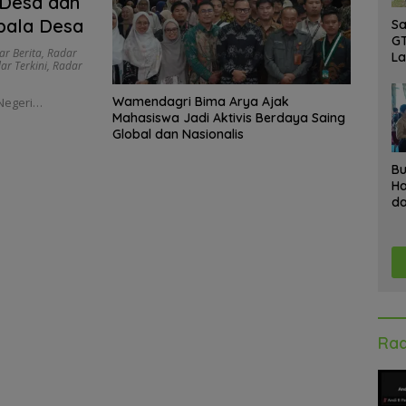
 Desa dan
pala Desa
Sa
GT
ar Berita
,
Radar
L
ar Terkini
,
Radar
Ke
A
Wamendagri Bima Arya Ajak
 Negeri…
K
Mahasiswa Jadi Aktivis Berdaya Saing
Ad
Global dan Nasionalis
Bu
Ha
da
Gr
An
Ke
Rad