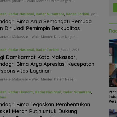
ntara, Jakarta – Wakil Menteri Dalam Negeri…
erah
,
Radar Nasional
,
Radar Nusantara
,
Radar Terkini
Juni
dagri Bima Arya Semangati Pemuda
n Diri Jadi Pemimpin Berkualitas
Rad
antara, Makassar – Wakil Menteri Dalam Negeri…
erah
,
Radar Nasional
,
Radar Terkini
Juni 13, 2025
ngi Damkarmat Kota Makassar,
agri Bima Arya Apresiasi Kecepatan
sponsivitas Layanan
antara, Makassar – Wakil Menteri Dalam Negeri…
erah
,
Radar Ekonomi
,
Radar Nasional
,
Radar Nusantara
,
Pres
Indo
kini
Pers
025
dagri Bima Tegaskan Pembentukan
kel Merah Putih untuk Dukung