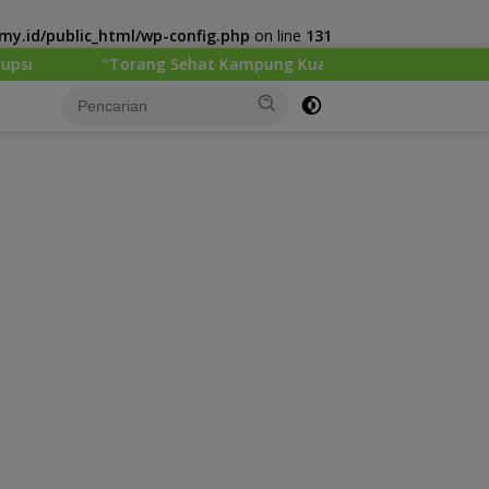
y.id/public_html/wp-config.php
on line
131
Sehat Kampung Kuat” Satgas Yonif 645/GTY Pos Kurima Melaks