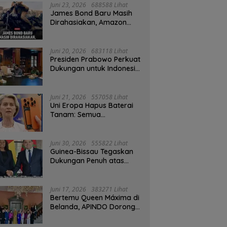
Juni 23, 2026
688588 Lihat
James Bond Baru Masih
Dirahasiakan, Amazon
MGM Janji Pilih Aktor
Dengan Hati-hati
Juni 20, 2026
683118 Lihat
Presiden Prabowo Perkuat
Dukungan untuk Indonesia
Jadi Tuan Rumah FIFA
ASEAN dan Persiapan
Timnas Menuju Piala Dunia
Juni 21, 2026
557058 Lihat
2030
Uni Eropa Hapus Baterai
Tanam: Semua
Smartphone 2027 Wajib
User-Replaceable
Juni 30, 2026
555822 Lihat
Guinea-Bissau Tegaskan
Dukungan Penuh atas
Kedaulatan Maroko di
Sahara
Juni 17, 2026
383271 Lihat
Bertemu Queen Máxima di
Belanda, APINDO Dorong
Kesehatan Finansial
Pekerja