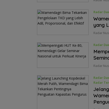
Radar Nus
Radar Da
Agustus 2
Wamen
yang L
Radar Nus
Radar Da
Agustus 1
Memper
Semina
Radar Nus
Radar Da
Radar Ter
Juni 20, 2
Jelang
Wamen
Pengua