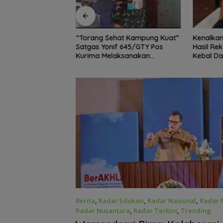
esiden Prabowo
Kenalka
“Torang Sehat Kampung Kuat”
hut Bangun Tata
Hasil Re
Satgas Yonif 645/GTY Pos
tanan Antikorupsi
Kebal Da
Kurima Melaksanakan
Paling Tr
Pelayanan kesehatan Gratis 1 x
24 Jam
Berita
,
Radar Edukasi
,
Radar Nasional
,
Radar 
Radar Nusantara
,
Radar Terkini
,
Trending
Juni 30, 2026