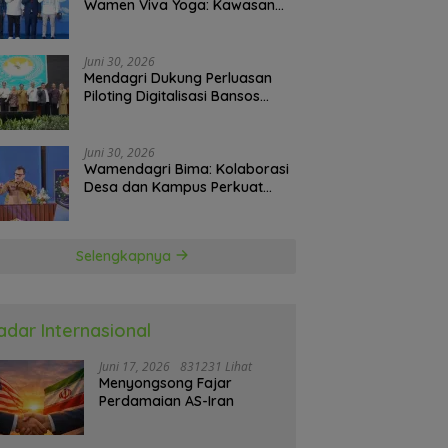
Wamen Viva Yoga: Kawasan
Transmigrasi Sukses Ekspor
Rajungan Ke Pasar Global
Juni 30, 2026
Mendagri Dukung Perluasan
Piloting Digitalisasi Bansos
sebagai Langkah Menuju
Government Technology
Juni 30, 2026
Wamendagri Bima: Kolaborasi
Desa dan Kampus Perkuat
Kapasitas Kepala Desa
Selengkapnya
adar Internasional
Juni 17, 2026
831231 Lihat
Menyongsong Fajar
Perdamaian AS-Iran