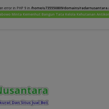
n error in PHP 9 in
/home/u735550809/domains/radarnusantara.m
t Bangun Tata Kelola Kehutanan Antikorupsi
“Torang 