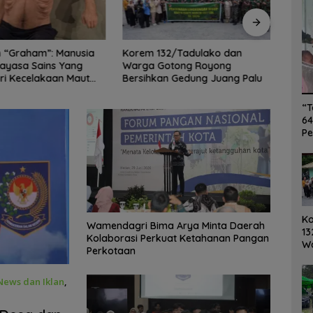
n “Graham”: Manusia
Korem 132/Tadulako dan
Siner
kayasa Sains Yang
Warga Gotong Royong
Wame
ri Kecelakaan Maut
Bersihkan Gedung Juang Palu
Trans
agis!
Rajun
“T
64
Pe
K
Wamendagri Bima Arya Minta Daerah
13
Kolaborasi Perkuat Ketahanan Pangan
W
Perkotaan
Ro
Ge
News dan Iklan
,