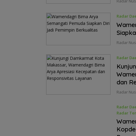
Radar Nusa
Radar Da
13, 2025
Wamen
Siapka
Radar Nus
Radar Da
Kunju
Wamend
dan Re
Radar Nus
Radar Da
Radar Ter
Juni 10, 2
Wamen
Kopdes