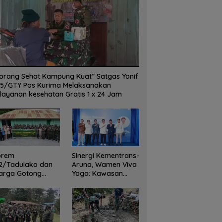
gi Kementrans-Aruna,
Mendagri Dukung Perluasan
W
n Viva Yoga: Kawasan
Piloting Digitalisasi Bansos
D
migrasi Sukses Ekspor
sebagai Langkah Menuju
K
gan Ke Pasar Global
Government Technology
orang Sehat Kampung Kuat” Satgas Yonif
5/GTY Pos Kurima Melaksanakan
layanan kesehatan Gratis 1 x 24 Jam
orem
Sinergi Kementrans-
2/Tadulako dan
Aruna, Wamen Viva
arga Gotong
Yoga: Kawasan
yong Bersihkan
Transmigrasi
dung Juang Palu
Sukses Ekspor
Rajungan Ke Pasar
Global