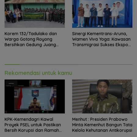
Korem 132/Tadulako dan
Sinergi Kementrans-Aruna,
Warga Gotong Royong
Wamen Viva Yoga: Kawasan
Bersihkan Gedung Juang
Transmigrasi Sukses Ekspor
Palu
Rajungan Ke Pasar Global
Rekomendasi untuk kamu
KPK-Kemendagri Kawal
Menhut : Presiden Prabowo
Proyek PSEL untuk Pastikan
Minta Kemenhut Bangun Tata
Bersih Korupsi dan Ramah
Kelola Kehutanan Antikorupsi
Lingkungan