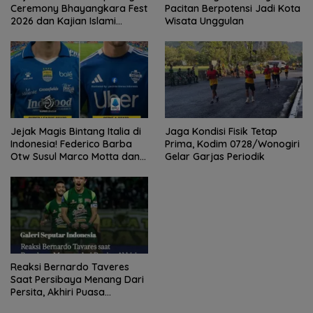
Ceremony Bhayangkara Fest
Pacitan Berpotensi Jadi Kota
2026 dan Kajian Islami
Wisata Unggulan
Kebangsaan Bersama Ustad
Adi Hidayat
Jejak Magis Bintang Italia di
Jaga Kondisi Fisik Tetap
Indonesia! Federico Barba
Prima, Kodim 0728/Wonogiri
Otw Susul Marco Motta dan
Gelar Garjas Periodik
Stefano Beltrame Angkat
Trofi?
Reaksi Bernardo Taveres
Saat Persibaya Menang Dari
Persita, Akhiri Puasa
Kemenangan