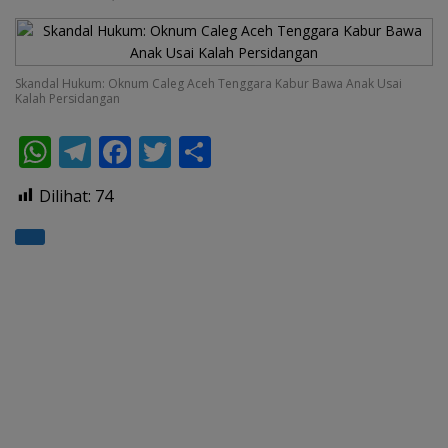
Skandal Hukum: Oknum Caleg Aceh Tenggara Kabur Bawa Anak Usai
Kalah Persidangan
W
T
F
T
S
h
el
ac
w
h
Dilihat:
74
at
e
e
itt
ar
s
gr
b
er
e
A
a
o
p
m
o
p
k