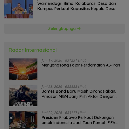
Wamendagri Bima: Kolaborasi Desa dan
Kampus Perkuat Kapasitas Kepala Desa
Selengkapnya
Radar Internasional
Juni 17, 2026
831231 Lihat
Menyongsong Fajar Perdamaian AS-Iran
Juni 23, 2026
688588 Lihat
James Bond Baru Masih Dirahasiakan,
Amazon MGM Janji Pilih Aktor Dengan
Hati-hati
Juni 20, 2026
683117 Lihat
Presiden Prabowo Perkuat Dukungan
untuk Indonesia Jadi Tuan Rumah FIFA
ASEAN dan Persiapan Timnas Menuju