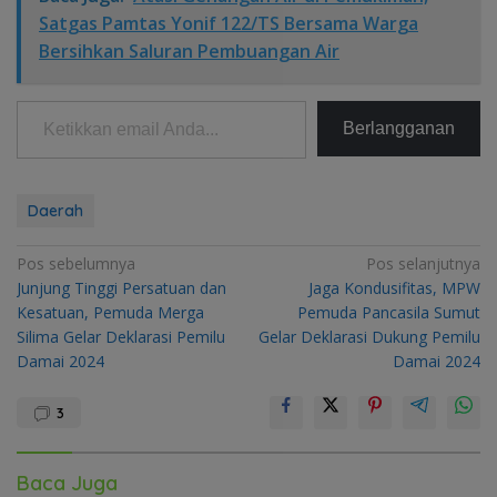
Satgas Pamtas Yonif 122/TS Bersama Warga
Bersihkan Saluran Pembuangan Air
Ketikkan email Anda...
Berlangganan
Daerah
Navigasi
Pos sebelumnya
Pos selanjutnya
Junjung Tinggi Persatuan dan
Jaga Kondusifitas, MPW
pos
Kesatuan, Pemuda Merga
Pemuda Pancasila Sumut
Silima Gelar Deklarasi Pemilu
Gelar Deklarasi Dukung Pemilu
Damai 2024
Damai 2024
3
Baca Juga