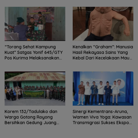
“Torang Sehat Kampung
Kenalkan “Graham”: Manusia
Kuat” Satgas Yonif 645/GTY
Hasil Rekayasa Sains Yang
Pos Kurima Melaksanakan
Kebal Dari Kecelakaan Maut
Pelayanan kesehatan Gratis 1
Paling Tragis!
x 24 Jam
Korem 132/Tadulako dan
Sinergi Kementrans-Aruna,
Warga Gotong Royong
Wamen Viva Yoga: Kawasan
Bersihkan Gedung Juang
Transmigrasi Sukses Ekspor
Palu
Rajungan Ke Pasar Global