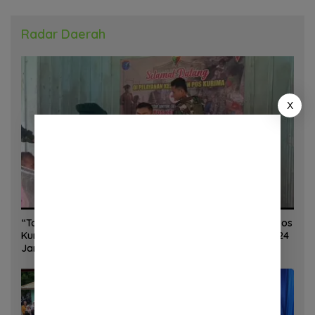
Radar Daerah
X
“Torang Sehat Kampung Kuat” Satgas Yonif 645/GTY Pos
Kurima Melaksanakan Pelayanan kesehatan Gratis 1 x 24
Jam