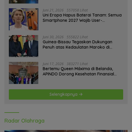
Piala Dunia 2030
Juni 21, 2026
557058 Lihat
Uni Eropa Hapus Baterai Tanam: Semua
Smartphone 2027 Wajib User-
Replaceable
Juni 30, 2026
555822 Lihat
Guinea-Bissau Tegaskan Dukungan
Penuh atas Kedaulatan Maroko di
Sahara
Juni 17, 2026
383271 Lihat
Bertemu Queen Máxima di Belanda,
APINDO Dorong Kesehatan Finansial
Pekerja
Selengkapnya
Radar Olahraga