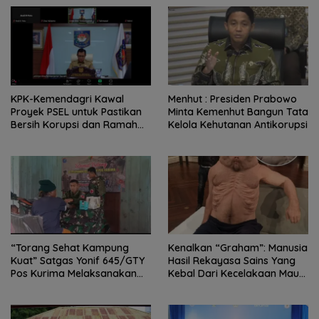
KPK-Kemendagri Kawal
Menhut : Presiden Prabowo
Proyek PSEL untuk Pastikan
Minta Kemenhut Bangun Tata
Bersih Korupsi dan Ramah
Kelola Kehutanan Antikorupsi
Lingkungan
“Torang Sehat Kampung
Kenalkan “Graham”: Manusia
Kuat” Satgas Yonif 645/GTY
Hasil Rekayasa Sains Yang
Pos Kurima Melaksanakan
Kebal Dari Kecelakaan Maut
Pelayanan kesehatan Gratis 1
Paling Tragis!
x 24 Jam