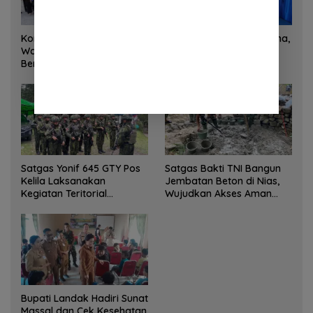
Korem 132/Tadulako dan
Sinergi Kementrans-Aruna,
Warga Gotong Royong
Wamen Viva Yoga:
Bersihkan Gedung Juang
Kawasan Transmigrasi
Palu
Sukses Ekspor Rajungan
Ke Pasar Global
Satgas Yonif 645 GTY Pos
Satgas Bakti TNI Bangun
Kelila Laksanakan
Jembatan Beton di Nias,
Kegiatan Teritorial
Wujudkan Akses Aman
Anjangsana Ketempat
bagi Warga
Tokoh Adat dan Lurah
Bupati Landak Hadiri Sunat
Massal dan Cek Kesehatan