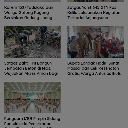
Satgas Yonif 645 GTY Pos
Korem 132/Tadulako dan
Kelila Laksanakan Kegiatan
Warga Gotong Royong
Teritorial Anjangsana
Bersihkan Gedung Juang
Ketempat Tokoh Adat dan
Palu
Lurah
Satgas Bakti TNI Bangun
Bupati Landak Hadiri Sunat
Jembatan Beton di Nias,
Massal dan Cek Kesehatan
Wujudkan Akses Aman bagi
Gratis, Warga Antusias Ikuti
Warga
Kegiatan
Pangdam I/BB Pimpin Sidang
Pantukhirda Penerimaan