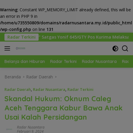
Warning
: Constant WP_MEMORY_LIMIT already defined, this will be
an error in PHP 9 in
/home/u735550809/domains/radarnusantara.my.id/public_html
/wp-config.php
on line
131
Langsung
atgas Yonif 645/GTY Pos Kurima Melaksanakan Pelayanan keseh
Radar Terkini
ke
konten
Belanja dan Hiburan
Radar Terkini
Radar Nusantara
Radar
Beranda
Radar Daerah
Radar Daerah
,
Radar Nusantara
,
Radar Terkini
Skandal Hukum: Oknum Caleg
Aceh Tenggara Kabur Bawa Anak
Usai Kalah Persidangan
Radar Nusantara
Februari 9, 2024