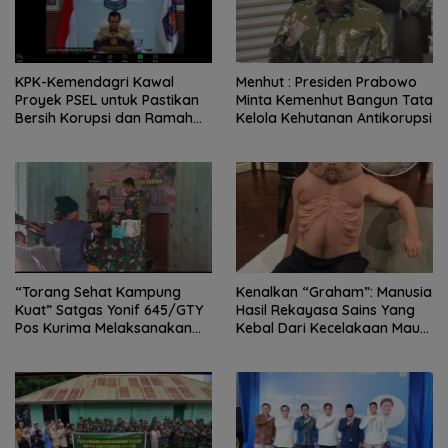
KPK-Kemendagri Kawal
Menhut : Presiden Prabowo
Proyek PSEL untuk Pastikan
Minta Kemenhut Bangun Tata
Bersih Korupsi dan Ramah
Kelola Kehutanan Antikorupsi
Lingkungan
“Torang Sehat Kampung
Kenalkan “Graham”: Manusia
Kuat” Satgas Yonif 645/GTY
Hasil Rekayasa Sains Yang
Pos Kurima Melaksanakan
Kebal Dari Kecelakaan Maut
Pelayanan kesehatan Gratis 1
Paling Tragis!
x 24 Jam