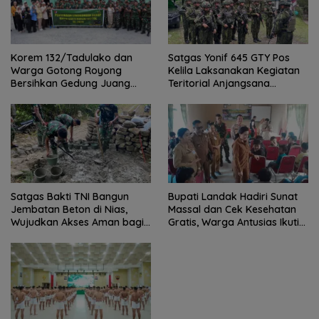
Satgas Yonif 645 GTY Pos
Korem 132/Tadulako dan
Kelila Laksanakan Kegiatan
Warga Gotong Royong
Teritorial Anjangsana
Bersihkan Gedung Juang
Ketempat Tokoh Adat dan
Palu
Lurah
Satgas Bakti TNI Bangun
Bupati Landak Hadiri Sunat
Jembatan Beton di Nias,
Massal dan Cek Kesehatan
Wujudkan Akses Aman bagi
Gratis, Warga Antusias Ikuti
Warga
Kegiatan