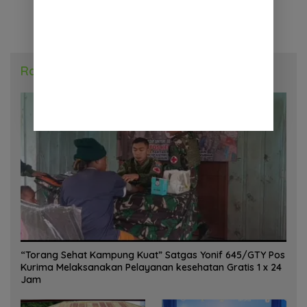
Radar Daerah
“Torang Sehat Kampung Kuat” Satgas Yonif 645/GTY Pos
Kurima Melaksanakan Pelayanan kesehatan Gratis 1 x 24
Jam