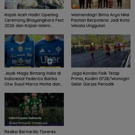
Kajati Aceh Hadiri Opening
Wamendagri Bima Arya Nilai
Ceremony Bhayangkara Fest
Pacitan Berpotensi Jadi Kota
2026 dan Kajian Islami
Wisata Unggulan
Kebangsaan Bersama Ustad
Adi Hidayat
Jejak Magis Bintang Italia di
Jaga Kondisi Fisik Tetap
Indonesia! Federico Barba
Prima, Kodim 0728/Wonogiri
Otw Susul Marco Motta dan
Gelar Garjas Periodik
Stefano Beltrame Angkat
Trofi?
Reaksi Bernardo Taveres