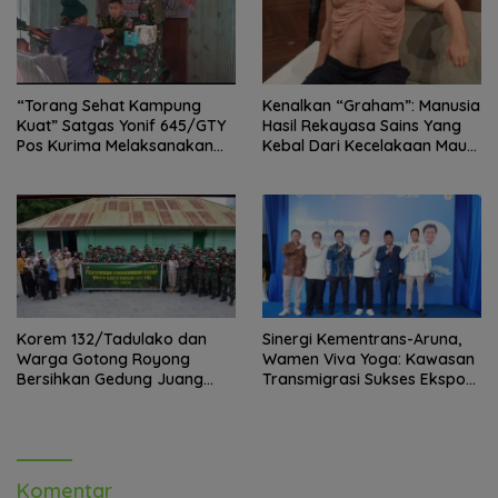
“Torang Sehat Kampung
Kenalkan “Graham”: Manusia
Kuat” Satgas Yonif 645/GTY
Hasil Rekayasa Sains Yang
Pos Kurima Melaksanakan
Kebal Dari Kecelakaan Maut
Pelayanan kesehatan Gratis 1
Paling Tragis!
x 24 Jam
Korem 132/Tadulako dan
Sinergi Kementrans-Aruna,
Warga Gotong Royong
Wamen Viva Yoga: Kawasan
Bersihkan Gedung Juang
Transmigrasi Sukses Ekspor
Palu
Rajungan Ke Pasar Global
Komentar