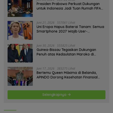
Presiden Prabowo Perkuat Dukungan
untuk Indonesia Jadi Tuan Rumah FIFA
ASEAN dan Persiapan Timnas Menuju
Piala Dunia 2030
Juni 21, 2026
557061 Lihat
Uni Eropa Hapus Baterai Tanam: Semua
Smartphone 2027 Wajib User-
Replaceable
Juni 30, 2026
555825 Lihat
Guinea-Bissau Tegaskan Dukungan
Penuh atas Kedaulatan Maroko di
Sahara
Juni 17, 2026
383275 Lihat
Bertemu Queen Máxima di Belanda,
APINDO Dorong Kesehatan Finansial
Pekerja
Selengkapnya