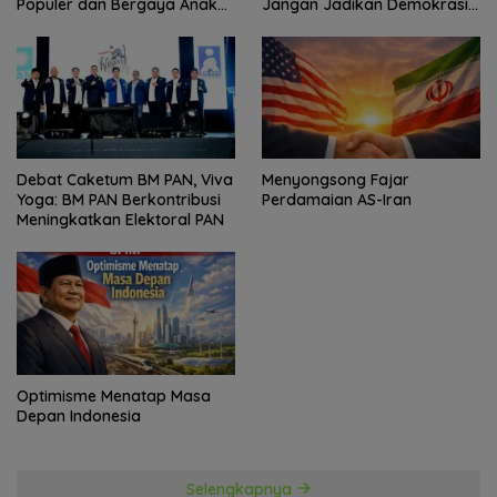
Populer dan Bergaya Anak
Jangan Jadikan Demokrasi
Muda
Sebagai Arena Kepentingan
Politik
Debat Caketum BM PAN, Viva
Menyongsong Fajar
Yoga: BM PAN Berkontribusi
Perdamaian AS-Iran
Meningkatkan Elektoral PAN
Optimisme Menatap Masa
Depan Indonesia
Selengkapnya