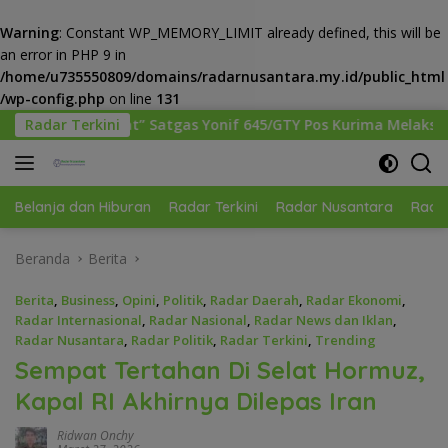
Warning
: Constant WP_MEMORY_LIMIT already defined, this will be
an error in PHP 9 in
/home/u735550809/domains/radarnusantara.my.id/public_html
/wp-config.php
on line
131
Langsung
Yonif 645/GTY Pos Kurima Melaksanakan Pelayanan kesehatan G
Radar Terkini
ke
konten
Belanja dan Hiburan
Radar Terkini
Radar Nusantara
Radar
Beranda
Berita
Berita
,
Business
,
Opini
,
Politik
,
Radar Daerah
,
Radar Ekonomi
,
Radar Internasional
,
Radar Nasional
,
Radar News dan Iklan
,
Radar Nusantara
,
Radar Politik
,
Radar Terkini
,
Trending
Sempat Tertahan Di Selat Hormuz,
Kapal RI Akhirnya Dilepas Iran
Ridwan Onchy