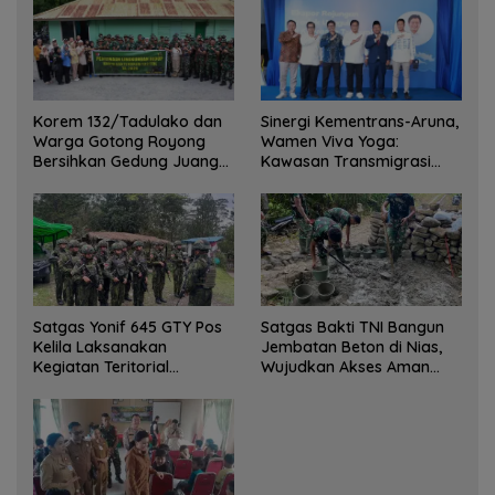
Korem 132/Tadulako dan
Sinergi Kementrans-Aruna,
Warga Gotong Royong
Wamen Viva Yoga:
Bersihkan Gedung Juang
Kawasan Transmigrasi
Palu
Sukses Ekspor Rajungan
Ke Pasar Global
Satgas Yonif 645 GTY Pos
Satgas Bakti TNI Bangun
Kelila Laksanakan
Jembatan Beton di Nias,
Kegiatan Teritorial
Wujudkan Akses Aman
Anjangsana Ketempat
bagi Warga
Tokoh Adat dan Lurah