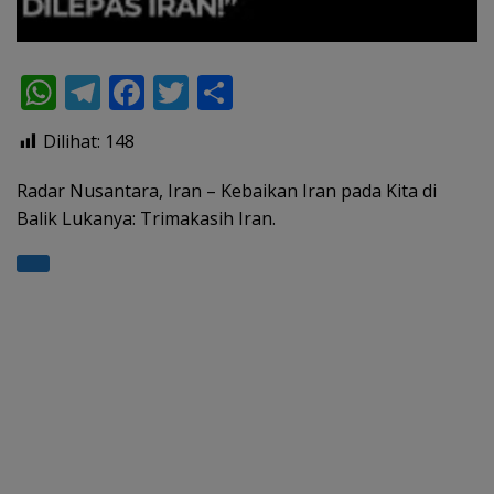
W
T
F
T
S
h
el
ac
w
h
Dilihat:
148
at
e
e
itt
ar
s
gr
b
er
e
Radar Nusantara, Iran – Kebaikan Iran pada Kita di
Balik Lukanya: Trimakasih Iran.
A
a
o
p
m
o
p
k