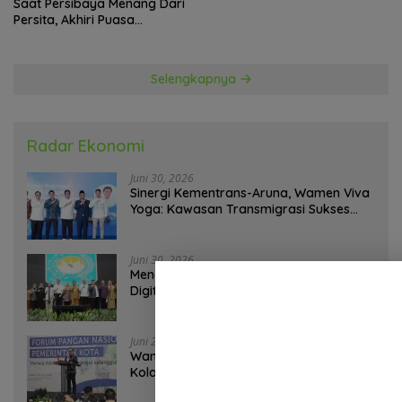
Saat Persibaya Menang Dari
Persita, Akhiri Puasa
Kemenangan
Selengkapnya
Radar Ekonomi
Juni 30, 2026
Sinergi Kementrans-Aruna, Wamen Viva
Yoga: Kawasan Transmigrasi Sukses
Ekspor Rajungan Ke Pasar Global
Juni 30, 2026
Mendagri Dukung Perluasan Piloting
Digitalisasi Bansos sebagai Langkah
Menuju Government Technology
Juni 29, 2026
Wamendagri Bima Arya Minta Daerah
Kolaborasi Perkuat Ketahanan Pangan
Perkotaan