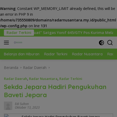
Warning
: Constant WP_MEMORY_LIMIT already defined, this will be
an error in PHP 9 in
/home/u735550809/domains/radarnusantara.my.id/public_html
/wp-config.php
on line
131
Langsung
as Yonif 645/GTY Pos Kurima Melaksanakan Pelayanan kesehata
Radar Terkini
ke
konten
Belanja dan Hiburan
Radar Terkini
Radar Nusantara
Radar
Beranda
Radar Daerah
Radar Daerah
,
Radar Nusantara
,
Radar Terkini
Sekda Jepara Hadiri Pengukuhan
Baveti Jepara
Edi Sulton
Oktober 13, 2023