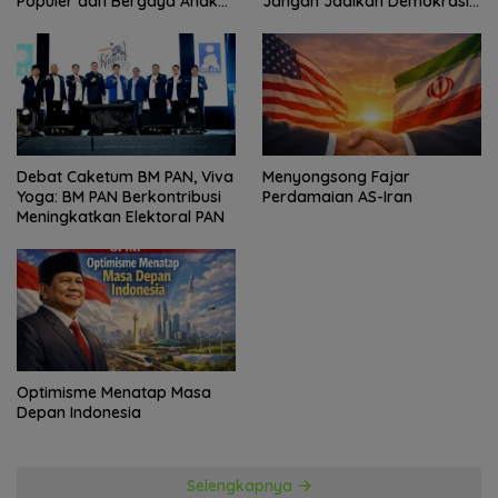
Populer dan Bergaya Anak
Jangan Jadikan Demokrasi
Muda
Sebagai Arena Kepentingan
Politik
Debat Caketum BM PAN, Viva
Menyongsong Fajar
Yoga: BM PAN Berkontribusi
Perdamaian AS-Iran
Meningkatkan Elektoral PAN
Optimisme Menatap Masa
Depan Indonesia
Selengkapnya