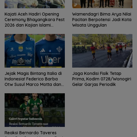
Kajati Aceh Hadiri Opening
Wamendagri Bima Arya Nilai
Ceremony Bhayangkara Fest
Pacitan Berpotensi Jadi Kota
2026 dan Kajian Islami
Wisata Unggulan
Kebangsaan Bersama Ustad
Adi Hidayat
Jejak Magis Bintang Italia di
Jaga Kondisi Fisik Tetap
Indonesia! Federico Barba
Prima, Kodim 0728/Wonogiri
Otw Susul Marco Motta dan
Gelar Garjas Periodik
Stefano Beltrame Angkat
Trofi?
Reaksi Bernardo Taveres