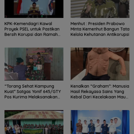
KPK-Kemendagri Kawal
Menhut : Presiden Prabowo
Proyek PSEL untuk Pastikan
Minta Kemenhut Bangun Tata
Bersih Korupsi dan Ramah
Kelola Kehutanan Antikorupsi
Lingkungan
“Torang Sehat Kampung
Kenalkan “Graham”: Manusia
Kuat” Satgas Yonif 645/GTY
Hasil Rekayasa Sains Yang
Pos Kurima Melaksanakan
Kebal Dari Kecelakaan Maut
Pelayanan kesehatan Gratis 1
Paling Tragis!
x 24 Jam