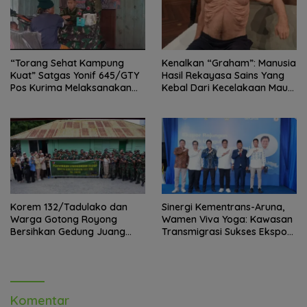
“Torang Sehat Kampung
Kenalkan “Graham”: Manusia
Kuat” Satgas Yonif 645/GTY
Hasil Rekayasa Sains Yang
Pos Kurima Melaksanakan
Kebal Dari Kecelakaan Maut
Pelayanan kesehatan Gratis 1
Paling Tragis!
x 24 Jam
Korem 132/Tadulako dan
Sinergi Kementrans-Aruna,
Warga Gotong Royong
Wamen Viva Yoga: Kawasan
Bersihkan Gedung Juang
Transmigrasi Sukses Ekspor
Palu
Rajungan Ke Pasar Global
Komentar