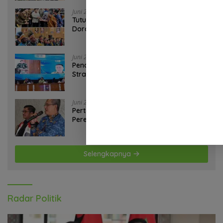
Juni 28, 2026
Tutup Sarasehan KSTI 2026, Prabowo
Dorong Riset dan Inovasi Jawab
Tantangan Bangsa
Juni 26, 2026
Penandaan APBD 2027: Langkah
Strategis Kemendagri Perkuat
Ketahanan Pangan Nasional
Juni 25, 2026
Pertamina EP Papua Field Sorong
Pererat Sinergi Bersama Sahabat
Jurnalis Papua Barat Daya
Selengkapnya
Radar Politik