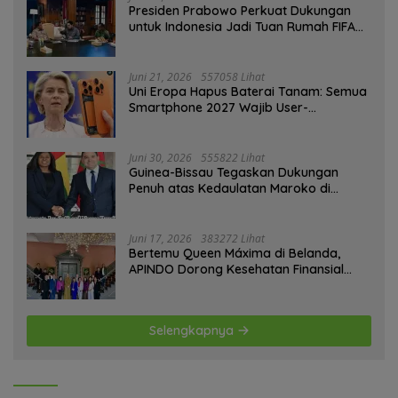
Presiden Prabowo Perkuat Dukungan
untuk Indonesia Jadi Tuan Rumah FIFA
ASEAN dan Persiapan Timnas Menuju
Piala Dunia 2030
Juni 21, 2026
557058 Lihat
Uni Eropa Hapus Baterai Tanam: Semua
Smartphone 2027 Wajib User-
Replaceable
Juni 30, 2026
555822 Lihat
Guinea-Bissau Tegaskan Dukungan
Penuh atas Kedaulatan Maroko di
Sahara
Juni 17, 2026
383272 Lihat
Bertemu Queen Máxima di Belanda,
APINDO Dorong Kesehatan Finansial
Pekerja
Selengkapnya