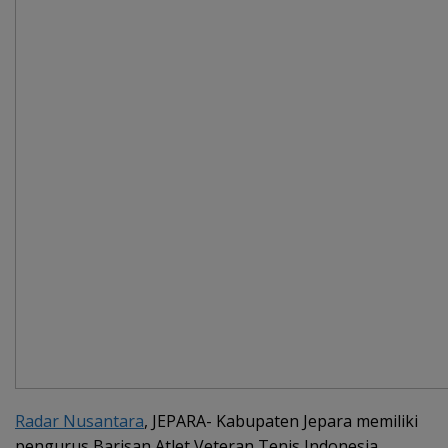
Radar Nusantara
, JEPARA- Kabupaten Jepara memiliki
pengurus Barisan Atlet Veteran Tenis Indonesia