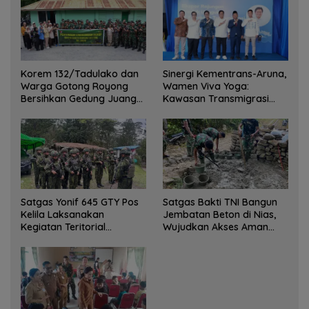
Korem 132/Tadulako dan
Sinergi Kementrans-Aruna,
Warga Gotong Royong
Wamen Viva Yoga:
Bersihkan Gedung Juang
Kawasan Transmigrasi
Palu
Sukses Ekspor Rajungan
Ke Pasar Global
Satgas Yonif 645 GTY Pos
Satgas Bakti TNI Bangun
Kelila Laksanakan
Jembatan Beton di Nias,
Kegiatan Teritorial
Wujudkan Akses Aman
Anjangsana Ketempat
bagi Warga
Tokoh Adat dan Lurah