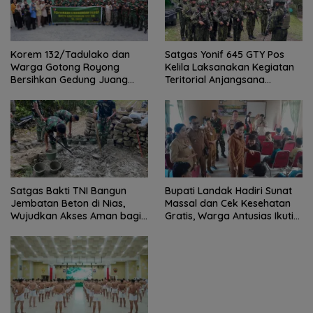
Satgas Yonif 645 GTY Pos
Korem 132/Tadulako dan
Kelila Laksanakan Kegiatan
Warga Gotong Royong
Teritorial Anjangsana
Bersihkan Gedung Juang
Ketempat Tokoh Adat dan
Palu
Lurah
Satgas Bakti TNI Bangun
Bupati Landak Hadiri Sunat
Jembatan Beton di Nias,
Massal dan Cek Kesehatan
Wujudkan Akses Aman bagi
Gratis, Warga Antusias Ikuti
Warga
Kegiatan