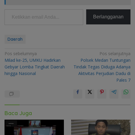
Ketikkan email Anda...
Berlangganan
Daerah
Navigasi
Pos sebelumnya
Pos selanjutnya
Milad ke-25, UMKU Hadirkan
Polsek Medan Tuntungan
pos
Gebyar Lomba Tingkat Daerah
Tindak Tegas Diduga Adanya
hingga Nasional
Aktivitas Perjudian Dadu di
Pales 7
Baca Juga