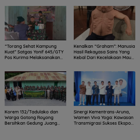
“Torang Sehat Kampung
Kenalkan “Graham”: Manusia
Kuat” Satgas Yonif 645/GTY
Hasil Rekayasa Sains Yang
Pos Kurima Melaksanakan
Kebal Dari Kecelakaan Maut
Pelayanan kesehatan Gratis 1
Paling Tragis!
x 24 Jam
Korem 132/Tadulako dan
Sinergi Kementrans-Aruna,
Warga Gotong Royong
Wamen Viva Yoga: Kawasan
Bersihkan Gedung Juang
Transmigrasi Sukses Ekspor
Palu
Rajungan Ke Pasar Global