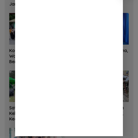
Jam
Korem 132/Tadulako dan
Sinergi Kementrans-Aruna,
Warga Gotong Royong
Wamen Viva Yoga:
Bersihkan Gedung Juang
Kawasan Transmigrasi
Palu
Sukses Ekspor Rajungan
Ke Pasar Global
Satgas Yonif 645 GTY Pos
Satgas Bakti TNI Bangun
Kelila Laksanakan
Jembatan Beton di Nias,
Kegiatan Teritorial
Wujudkan Akses Aman
Anjangsana Ketempat
bagi Warga
Tokoh Adat dan Lurah