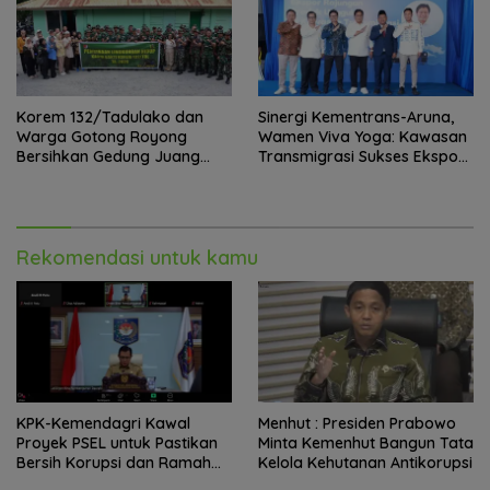
Korem 132/Tadulako dan
Sinergi Kementrans-Aruna,
Warga Gotong Royong
Wamen Viva Yoga: Kawasan
Bersihkan Gedung Juang
Transmigrasi Sukses Ekspor
Palu
Rajungan Ke Pasar Global
Rekomendasi untuk kamu
KPK-Kemendagri Kawal
Menhut : Presiden Prabowo
Proyek PSEL untuk Pastikan
Minta Kemenhut Bangun Tata
Bersih Korupsi dan Ramah
Kelola Kehutanan Antikorupsi
Lingkungan