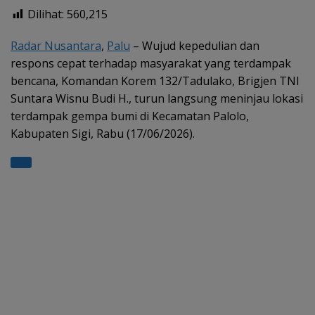
h
el
ac
w
h
Dilihat:
560,215
at
e
e
itt
ar
s
gr
b
er
e
Radar Nusantara
,
Palu
– Wujud kepedulian dan
respons cepat terhadap masyarakat yang terdampak
A
a
o
bencana, Komandan Korem 132/Tadulako, Brigjen TNI
p
m
o
Suntara Wisnu Budi H., turun langsung meninjau lokasi
p
k
terdampak gempa bumi di Kecamatan Palolo,
Kabupaten Sigi, Rabu (17/06/2026).