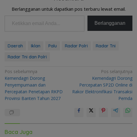
Berlangganan untuk dapatkan pos terbaru lewat email.
Ketikkan email Anda...
Berlangganan
Daerah
Iklan
Palu
Radar Polri
Radar Tni
Radar Tni dan Polri
Navigasi
Pos sebelumnya
Pos selanjutnya
Kemendagri Dorong
Kemendagri Dorong
pos
Penyempurnaan dan
Percepatan SP2D Online di
Percepatan Penetapan RKPD
Rakor Elektronifikasi Transaksi
Provinsi Banten Tahun 2027
Pemda
Baca Juga