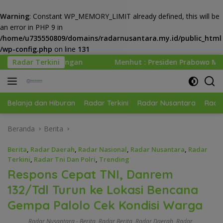
Warning
: Constant WP_MEMORY_LIMIT already defined, this will be
an error in PHP 9 in
/home/u735550809/domains/radarnusantara.my.id/public_html
/wp-config.php
on line
131
Langsung
Radar Terkini
Menhut : Presiden Prabowo Minta Kemenhut Bangun Tata
ke
konten
Belanja dan Hiburan
Radar Terkini
Radar Nusantara
Radar
Beranda
Berita
Berita
,
Radar Daerah
,
Radar Nasional
,
Radar Nusantara
,
Radar
Terkini
,
Radar Tni Dan Polri
,
Trending
Respons Cepat TNI, Danrem
132/Tdl Turun ke Lokasi Bencana
Gempa Palolo Cek Kondisi Warga
Radar Nusantara
-
Berita
,
Radar Berita
,
Radar Daerah
,
Radar