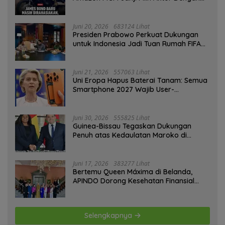
Hati-hati
Juni 20, 2026
683124 Lihat
Presiden Prabowo Perkuat Dukungan
untuk Indonesia Jadi Tuan Rumah FIFA
ASEAN dan Persiapan Timnas Menuju
Piala Dunia 2030
Juni 21, 2026
557063 Lihat
Uni Eropa Hapus Baterai Tanam: Semua
Smartphone 2027 Wajib User-
Replaceable
Juni 30, 2026
555825 Lihat
Guinea-Bissau Tegaskan Dukungan
Penuh atas Kedaulatan Maroko di
Sahara
Juni 17, 2026
383277 Lihat
Bertemu Queen Máxima di Belanda,
APINDO Dorong Kesehatan Finansial
Pekerja
Selengkapnya