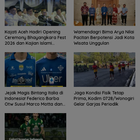
Kajati Aceh Hadiri Opening
Wamendagri Bima Arya Nilai
Ceremony Bhayangkara Fest
Pacitan Berpotensi Jadi Kota
2026 dan Kajian Islami
Wisata Unggulan
Kebangsaan Bersama Ustad
Adi Hidayat
Jejak Magis Bintang Italia di
Jaga Kondisi Fisik Tetap
Indonesia! Federico Barba
Prima, Kodim 0728/Wonogiri
Otw Susul Marco Motta dan
Gelar Garjas Periodik
Stefano Beltrame Angkat
Trofi?