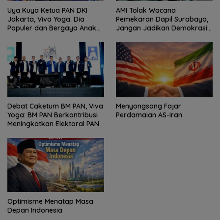
Uya Kuya Ketua PAN DKI
AMI Tolak Wacana
Jakarta, Viva Yoga: Dia
Pemekaran Dapil Surabaya,
Populer dan Bergaya Anak
Jangan Jadikan Demokrasi
Muda
Sebagai Arena Kepentingan
Politik
Debat Caketum BM PAN, Viva
Menyongsong Fajar
Yoga: BM PAN Berkontribusi
Perdamaian AS-Iran
Meningkatkan Elektoral PAN
Optimisme Menatap Masa
Depan Indonesia