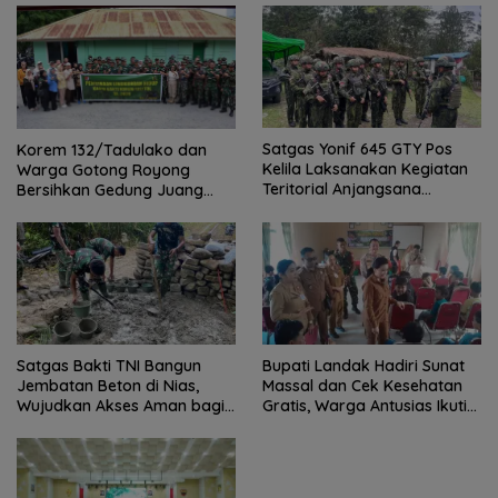
Satgas Yonif 645 GTY Pos
Korem 132/Tadulako dan
Kelila Laksanakan Kegiatan
Warga Gotong Royong
Teritorial Anjangsana
Bersihkan Gedung Juang
Ketempat Tokoh Adat dan
Palu
Lurah
Satgas Bakti TNI Bangun
Bupati Landak Hadiri Sunat
Jembatan Beton di Nias,
Massal dan Cek Kesehatan
Wujudkan Akses Aman bagi
Gratis, Warga Antusias Ikuti
Warga
Kegiatan