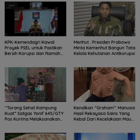
KPK-Kemendagri Kawal
Menhut : Presiden Prabowo
Proyek PSEL untuk Pastikan
Minta Kemenhut Bangun Tata
Bersih Korupsi dan Ramah
Kelola Kehutanan Antikorupsi
Lingkungan
“Torang Sehat Kampung
Kenalkan “Graham”: Manusia
Kuat” Satgas Yonif 645/GTY
Hasil Rekayasa Sains Yang
Pos Kurima Melaksanakan
Kebal Dari Kecelakaan Maut
Pelayanan kesehatan Gratis 1
Paling Tragis!
x 24 Jam