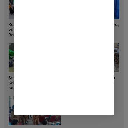
Korem 132/Tadulako dan
Sinergi Kementrans-Aruna,
Warga Gotong Royong
Wamen Viva Yoga:
Bersihkan Gedung Juang
Kawasan Transmigrasi
Palu
Sukses Ekspor Rajungan
Ke Pasar Global
Satgas Yonif 645 GTY Pos
Satgas Bakti TNI Bangun
Kelila Laksanakan
Jembatan Beton di Nias,
Kegiatan Teritorial
Wujudkan Akses Aman
Anjangsana Ketempat
bagi Warga
Tokoh Adat dan Lurah