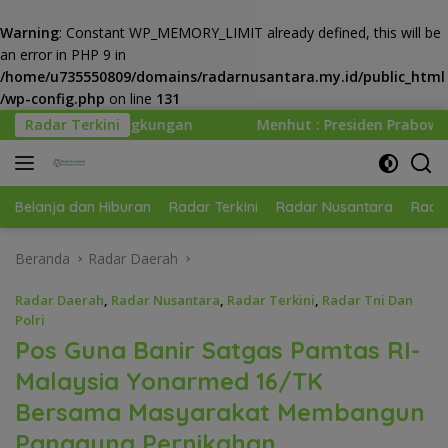
Warning
: Constant WP_MEMORY_LIMIT already defined, this will be
an error in PHP 9 in
/home/u735550809/domains/radarnusantara.my.id/public_html
/wp-config.php
on line
131
Langsung
gkungan
Radar Terkini
Menhut : Presiden Prabowo Minta Kemenhut Ba
ke
konten
Belanja dan Hiburan
Radar Terkini
Radar Nusantara
Radar
Beranda
Radar Daerah
Radar Daerah
,
Radar Nusantara
,
Radar Terkini
,
Radar Tni Dan
Polri
Pos Guna Banir Satgas Pamtas RI-
Malaysia Yonarmed 16/TK
Bersama Masyarakat Membangun
Panggung Pernikahan