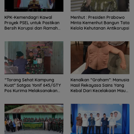
KPK-Kemendagri Kawal
Menhut : Presiden Prabowo
Proyek PSEL untuk Pastikan
Minta Kemenhut Bangun Tata
Bersih Korupsi dan Ramah
Kelola Kehutanan Antikorupsi
Lingkungan
“Torang Sehat Kampung
Kenalkan “Graham”: Manusia
Kuat” Satgas Yonif 645/GTY
Hasil Rekayasa Sains Yang
Pos Kurima Melaksanakan
Kebal Dari Kecelakaan Maut
Pelayanan kesehatan Gratis 1
Paling Tragis!
x 24 Jam