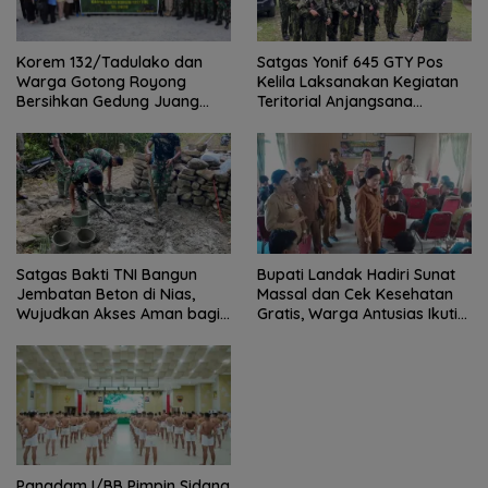
Satgas Yonif 645 GTY Pos
Korem 132/Tadulako dan
Kelila Laksanakan Kegiatan
Warga Gotong Royong
Teritorial Anjangsana
Bersihkan Gedung Juang
Ketempat Tokoh Adat dan
Palu
Lurah
Satgas Bakti TNI Bangun
Bupati Landak Hadiri Sunat
Jembatan Beton di Nias,
Massal dan Cek Kesehatan
Wujudkan Akses Aman bagi
Gratis, Warga Antusias Ikuti
Warga
Kegiatan
Pangdam I/BB Pimpin Sidang