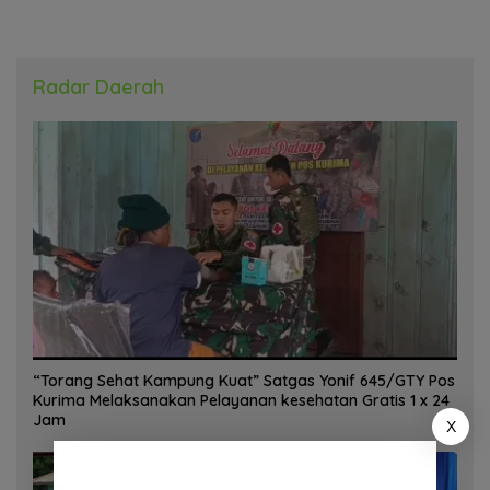
Radar Daerah
“Torang Sehat Kampung Kuat” Satgas Yonif 645/GTY Pos
Kurima Melaksanakan Pelayanan kesehatan Gratis 1 x 24
Jam
X