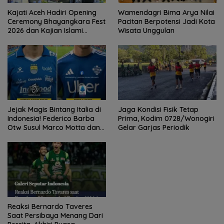
Kajati Aceh Hadiri Opening
Wamendagri Bima Arya Nilai
Ceremony Bhayangkara Fest
Pacitan Berpotensi Jadi Kota
2026 dan Kajian Islami
Wisata Unggulan
Kebangsaan Bersama Ustad
Adi Hidayat
Jejak Magis Bintang Italia di
Jaga Kondisi Fisik Tetap
Indonesia! Federico Barba
Prima, Kodim 0728/Wonogiri
Otw Susul Marco Motta dan
Gelar Garjas Periodik
Stefano Beltrame Angkat
Trofi?
Reaksi Bernardo Taveres
Saat Persibaya Menang Dari