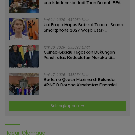
untuk Indonesia Jadi Tuan Rumah FIFA
ASEAN dan Persiapan Timnas Menuju
Piala Dunia 2030
Juni 21, 2026
557059 Lihat
Uni Eropa Hapus Baterai Tanam: Semua
Smartphone 2027 Wajib User-
Replaceable
Juni 30, 2026
555823 Lihat
Guinea-Bissau Tegaskan Dukungan
Penuh atas Kedaulatan Maroko di
Sahara
Juni 17, 2026
383274 Lihat
Bertemu Queen Máxima di Belanda,
APINDO Dorong Kesehatan Finansial
Pekerja
Selengkapnya
Radar Olahraga