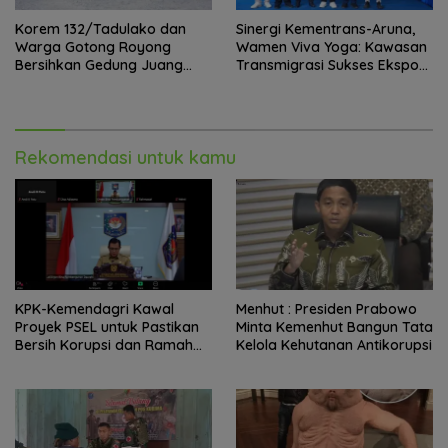
Korem 132/Tadulako dan
Sinergi Kementrans-Aruna,
Warga Gotong Royong
Wamen Viva Yoga: Kawasan
Bersihkan Gedung Juang
Transmigrasi Sukses Ekspor
Palu
Rajungan Ke Pasar Global
Rekomendasi untuk kamu
KPK-Kemendagri Kawal
Menhut : Presiden Prabowo
Proyek PSEL untuk Pastikan
Minta Kemenhut Bangun Tata
Bersih Korupsi dan Ramah
Kelola Kehutanan Antikorupsi
Lingkungan