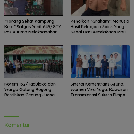
“Torang Sehat Kampung
Kenalkan “Graham”: Manusia
Kuat” Satgas Yonif 645/GTY
Hasil Rekayasa Sains Yang
Pos Kurima Melaksanakan
Kebal Dari Kecelakaan Maut
Pelayanan kesehatan Gratis 1
Paling Tragis!
x 24 Jam
Korem 132/Tadulako dan
Sinergi Kementrans-Aruna,
Warga Gotong Royong
Wamen Viva Yoga: Kawasan
Bersihkan Gedung Juang
Transmigrasi Sukses Ekspor
Palu
Rajungan Ke Pasar Global
Komentar