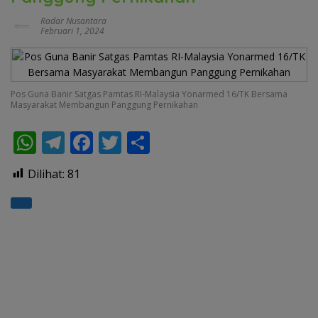
Radar Nusantara
Februari 1, 2024
Pos Guna Banir Satgas Pamtas RI-Malaysia Yonarmed 16/TK Bersama
Masyarakat Membangun Panggung Pernikahan
W
T
F
T
S
h
el
ac
w
h
Dilihat:
81
at
e
e
itt
ar
s
gr
b
er
e
A
a
o
p
m
o
p
k