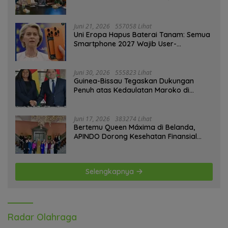
ASEAN dan Persiapan Timnas Menuju
Piala Dunia 2030
Juni 21, 2026
557058 Lihat
Uni Eropa Hapus Baterai Tanam: Semua
Smartphone 2027 Wajib User-
Replaceable
Juni 30, 2026
555823 Lihat
Guinea-Bissau Tegaskan Dukungan
Penuh atas Kedaulatan Maroko di
Sahara
Juni 17, 2026
383274 Lihat
Bertemu Queen Máxima di Belanda,
APINDO Dorong Kesehatan Finansial
Pekerja
Selengkapnya
Radar Olahraga