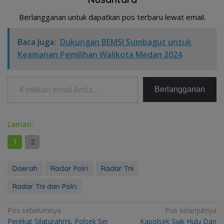
Berlangganan untuk dapatkan pos terbaru lewat email.
Baca Juga:
Dukungan BEMSI Sumbagut untuk
Keamanan Pemilihan Walikota Medan 2024
Ketikkan email Anda...
Berlangganan
Laman:
1
2
Daerah
Radar Polri
Radar Tni
Radar Tni dan Polri
Navigasi
Pos sebelumnya
Pos selanjutnya
Perekat Silaturahmi, Polsek Sei
Kapolsek Siak Hulu Dan