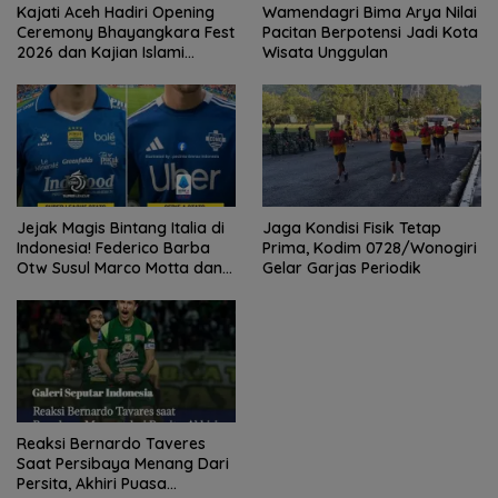
Kajati Aceh Hadiri Opening
Wamendagri Bima Arya Nilai
Ceremony Bhayangkara Fest
Pacitan Berpotensi Jadi Kota
2026 dan Kajian Islami
Wisata Unggulan
Kebangsaan Bersama Ustad
Adi Hidayat
Jejak Magis Bintang Italia di
Jaga Kondisi Fisik Tetap
Indonesia! Federico Barba
Prima, Kodim 0728/Wonogiri
Otw Susul Marco Motta dan
Gelar Garjas Periodik
Stefano Beltrame Angkat
Trofi?
Reaksi Bernardo Taveres
Saat Persibaya Menang Dari
Persita, Akhiri Puasa