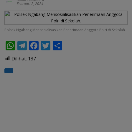
Februari 2, 2024
Polsek Ngabang Mensosialisasikan Penerimaan Anggota Polri di Sekolah.
W
T
F
T
S
h
el
ac
w
h
Dilihat:
137
at
e
e
itt
ar
s
gr
b
er
e
A
a
o
p
m
o
p
k