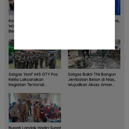
Korem 132/Tadulako dan
Sinergi Kementrans-Aruna,
Warga Gotong Royong
Wamen Viva Yoga:
Bersihkan Gedung Juang
Kawasan Transmigrasi
Palu
Sukses Ekspor Rajungan
Ke Pasar Global
Satgas Yonif 645 GTY Pos
Satgas Bakti TNI Bangun
Kelila Laksanakan
Jembatan Beton di Nias,
Kegiatan Teritorial
Wujudkan Akses Aman
Anjangsana Ketempat
bagi Warga
Tokoh Adat dan Lurah
Bupati Landak Hadiri Sunat