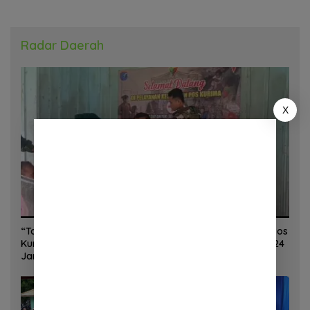
Radar Daerah
X
“Torang Sehat Kampung Kuat” Satgas Yonif 645/GTY Pos
Kurima Melaksanakan Pelayanan kesehatan Gratis 1 x 24
Jam