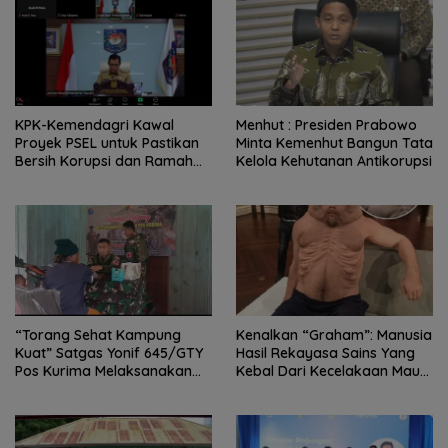
KPK-Kemendagri Kawal
Menhut : Presiden Prabowo
Proyek PSEL untuk Pastikan
Minta Kemenhut Bangun Tata
Bersih Korupsi dan Ramah
Kelola Kehutanan Antikorupsi
Lingkungan
“Torang Sehat Kampung
Kenalkan “Graham”: Manusia
Kuat” Satgas Yonif 645/GTY
Hasil Rekayasa Sains Yang
Pos Kurima Melaksanakan
Kebal Dari Kecelakaan Maut
Pelayanan kesehatan Gratis 1
Paling Tragis!
x 24 Jam