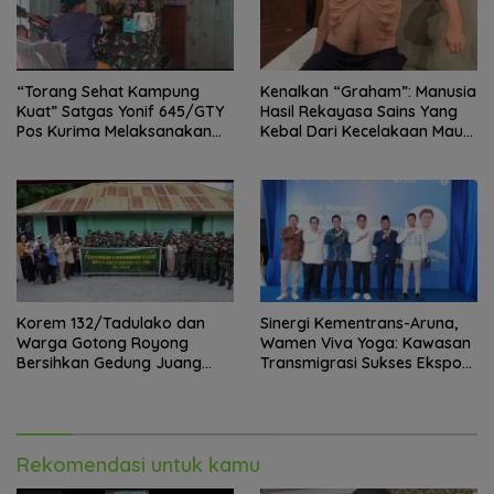
“Torang Sehat Kampung
Kenalkan “Graham”: Manusia
Kuat” Satgas Yonif 645/GTY
Hasil Rekayasa Sains Yang
Pos Kurima Melaksanakan
Kebal Dari Kecelakaan Maut
Pelayanan kesehatan Gratis 1
Paling Tragis!
x 24 Jam
Korem 132/Tadulako dan
Sinergi Kementrans-Aruna,
Warga Gotong Royong
Wamen Viva Yoga: Kawasan
Bersihkan Gedung Juang
Transmigrasi Sukses Ekspor
Palu
Rajungan Ke Pasar Global
Rekomendasi untuk kamu