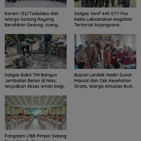
Satgas Yonif 645 GTY Pos
Korem 132/Tadulako dan
Kelila Laksanakan Kegiatan
Warga Gotong Royong
Teritorial Anjangsana
Bersihkan Gedung Juang
Ketempat Tokoh Adat dan
Palu
Lurah
Satgas Bakti TNI Bangun
Bupati Landak Hadiri Sunat
Jembatan Beton di Nias,
Massal dan Cek Kesehatan
Wujudkan Akses Aman bagi
Gratis, Warga Antusias Ikuti
Warga
Kegiatan
Pangdam I/BB Pimpin Sidang