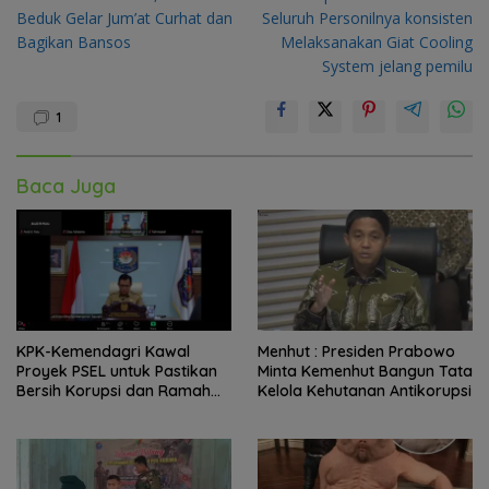
pos
Beduk Gelar Jum’at Curhat dan
Seluruh Personilnya konsisten
Bagikan Bansos
Melaksanakan Giat Cooling
System jelang pemilu
1
Baca Juga
KPK-Kemendagri Kawal
Menhut : Presiden Prabowo
Proyek PSEL untuk Pastikan
Minta Kemenhut Bangun Tata
Bersih Korupsi dan Ramah
Kelola Kehutanan Antikorupsi
Lingkungan