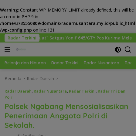
Warning
: Constant WP_MEMORY_LIMIT already defined, this will be
an error in PHP 9 in
/home/u735550809/domains/radarnusantara.my.id/public_html
/wp-config.php
on line
131
Langsung
tgas Yonif 645/GTY Pos Kurima Melaksanakan Pelayanan keseha
Radar Terkini
ke
konten
Belanja dan Hiburan
Radar Terkini
Radar Nusantara
Radar
Beranda
Radar Daerah
Radar Daerah
,
Radar Nusantara
,
Radar Terkini
,
Radar Tni Dan
Polri
Polsek Ngabang Mensosialisasikan
Penerimaan Anggota Polri di
Sekolah.
Radar Nusantara