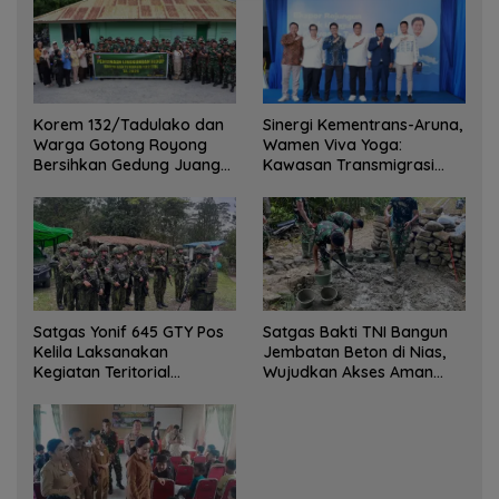
Korem 132/Tadulako dan
Sinergi Kementrans-Aruna,
Warga Gotong Royong
Wamen Viva Yoga:
Bersihkan Gedung Juang
Kawasan Transmigrasi
Palu
Sukses Ekspor Rajungan
Ke Pasar Global
Satgas Yonif 645 GTY Pos
Satgas Bakti TNI Bangun
Kelila Laksanakan
Jembatan Beton di Nias,
Kegiatan Teritorial
Wujudkan Akses Aman
Anjangsana Ketempat
bagi Warga
Tokoh Adat dan Lurah