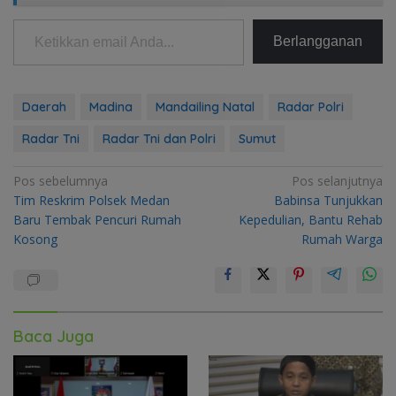
Ketikkan email Anda...
Berlangganan
Daerah
Madina
Mandailing Natal
Radar Polri
Radar Tni
Radar Tni dan Polri
Sumut
Navigasi
Pos sebelumnya
Pos selanjutnya
Tim Reskrim Polsek Medan
Babinsa Tunjukkan
pos
Baru Tembak Pencuri Rumah
Kepedulian, Bantu Rehab
Kosong
Rumah Warga
Baca Juga