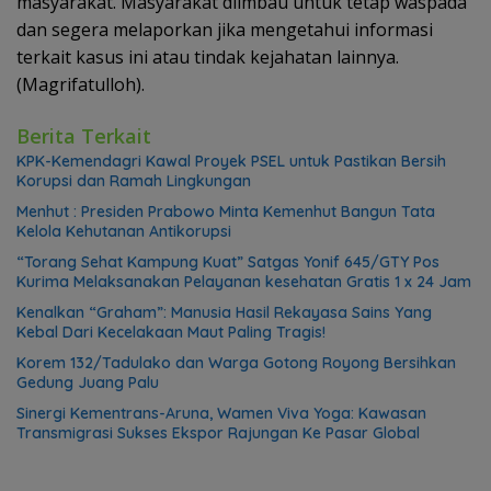
masyarakat. Masyarakat diimbau untuk tetap waspada
dan segera melaporkan jika mengetahui informasi
terkait kasus ini atau tindak kejahatan lainnya.
(Magrifatulloh).
Berita Terkait
KPK-Kemendagri Kawal Proyek PSEL untuk Pastikan Bersih
Korupsi dan Ramah Lingkungan
Menhut : Presiden Prabowo Minta Kemenhut Bangun Tata
Kelola Kehutanan Antikorupsi
“Torang Sehat Kampung Kuat” Satgas Yonif 645/GTY Pos
Kurima Melaksanakan Pelayanan kesehatan Gratis 1 x 24 Jam
Kenalkan “Graham”: Manusia Hasil Rekayasa Sains Yang
Kebal Dari Kecelakaan Maut Paling Tragis!
Korem 132/Tadulako dan Warga Gotong Royong Bersihkan
Gedung Juang Palu
Sinergi Kementrans-Aruna, Wamen Viva Yoga: Kawasan
Transmigrasi Sukses Ekspor Rajungan Ke Pasar Global