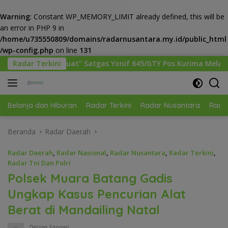
Warning
: Constant WP_MEMORY_LIMIT already defined, this will be
an error in PHP 9 in
/home/u735550809/domains/radarnusantara.my.id/public_html
/wp-config.php
on line
131
Langsung
gas Yonif 645/GTY Pos Kurima Melaksanakan Pelayanan keseha
Radar Terkini
ke
konten
Belanja dan Hiburan
Radar Terkini
Radar Nusantara
Radar
Beranda
Radar Daerah
Radar Daerah
,
Radar Nasional
,
Radar Nusantara
,
Radar Terkini
,
Radar Tni Dan Polri
Polsek Muara Batang Gadis
Ungkap Kasus Pencurian Alat
Berat di Mandailing Natal
Derian Sapawi