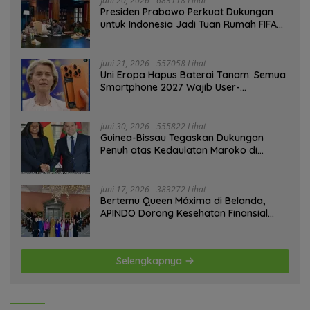
Juni 20, 2026
683118 Lihat
Presiden Prabowo Perkuat Dukungan
untuk Indonesia Jadi Tuan Rumah FIFA
ASEAN dan Persiapan Timnas Menuju
Piala Dunia 2030
Juni 21, 2026
557058 Lihat
Uni Eropa Hapus Baterai Tanam: Semua
Smartphone 2027 Wajib User-
Replaceable
Juni 30, 2026
555822 Lihat
Guinea-Bissau Tegaskan Dukungan
Penuh atas Kedaulatan Maroko di
Sahara
Juni 17, 2026
383272 Lihat
Bertemu Queen Máxima di Belanda,
APINDO Dorong Kesehatan Finansial
Pekerja
Selengkapnya