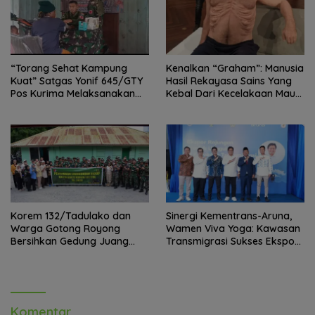
“Torang Sehat Kampung
Kenalkan “Graham”: Manusia
Kuat” Satgas Yonif 645/GTY
Hasil Rekayasa Sains Yang
Pos Kurima Melaksanakan
Kebal Dari Kecelakaan Maut
Pelayanan kesehatan Gratis 1
Paling Tragis!
x 24 Jam
Korem 132/Tadulako dan
Sinergi Kementrans-Aruna,
Warga Gotong Royong
Wamen Viva Yoga: Kawasan
Bersihkan Gedung Juang
Transmigrasi Sukses Ekspor
Palu
Rajungan Ke Pasar Global
Komentar