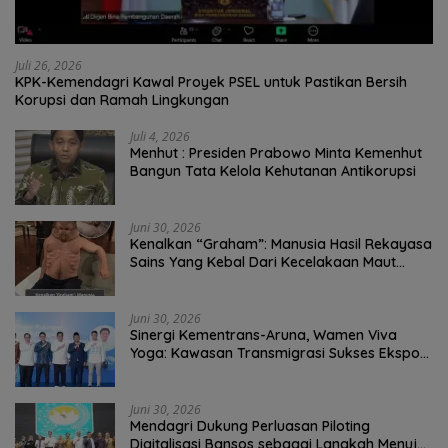
Juli 26, 2026
KPK-Kemendagri Kawal Proyek PSEL untuk Pastikan Bersih
Korupsi dan Ramah Lingkungan
Juli 4, 2026
Menhut : Presiden Prabowo Minta Kemenhut
Bangun Tata Kelola Kehutanan Antikorupsi
Juni 30, 2026
Kenalkan “Graham”: Manusia Hasil Rekayasa
Sains Yang Kebal Dari Kecelakaan Maut
Paling Tragis!
Juni 30, 2026
Sinergi Kementrans-Aruna, Wamen Viva
Yoga: Kawasan Transmigrasi Sukses Ekspor
Rajungan Ke Pasar Global
Juni 30, 2026
Mendagri Dukung Perluasan Piloting
Digitalisasi Bansos sebagai Langkah Menuju