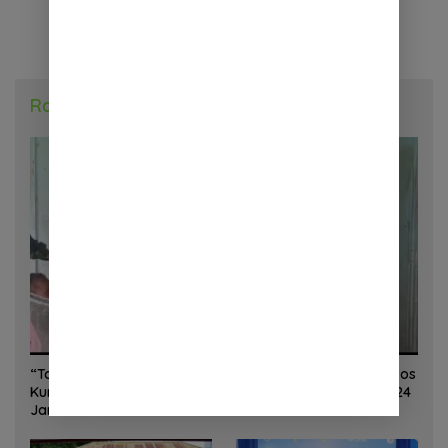
Radar Daerah
“Torang Sehat Kampung Kuat” Satgas Yonif 645/GTY Pos
Kurima Melaksanakan Pelayanan kesehatan Gratis 1 x 24
Jam