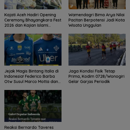
Kajati Aceh Hadiri Opening
Wamendagri Bima Arya Nilai
Ceremony Bhayangkara Fest
Pacitan Berpotensi Jadi Kota
2026 dan Kajian Islami
Wisata Unggulan
Kebangsaan Bersama Ustad
Adi Hidayat
Jejak Magis Bintang Italia di
Jaga Kondisi Fisik Tetap
Indonesia! Federico Barba
Prima, Kodim 0728/Wonogiri
Otw Susul Marco Motta dan
Gelar Garjas Periodik
Stefano Beltrame Angkat
Trofi?
Reaksi Bernardo Taveres