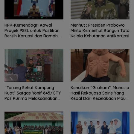
KPK-Kemendagri Kawal
Menhut : Presiden Prabowo
Proyek PSEL untuk Pastikan
Minta Kemenhut Bangun Tata
Bersih Korupsi dan Ramah
Kelola Kehutanan Antikorupsi
Lingkungan
“Torang Sehat Kampung
Kenalkan “Graham”: Manusia
Kuat” Satgas Yonif 645/GTY
Hasil Rekayasa Sains Yang
Pos Kurima Melaksanakan
Kebal Dari Kecelakaan Maut
Pelayanan kesehatan Gratis 1
Paling Tragis!
x 24 Jam