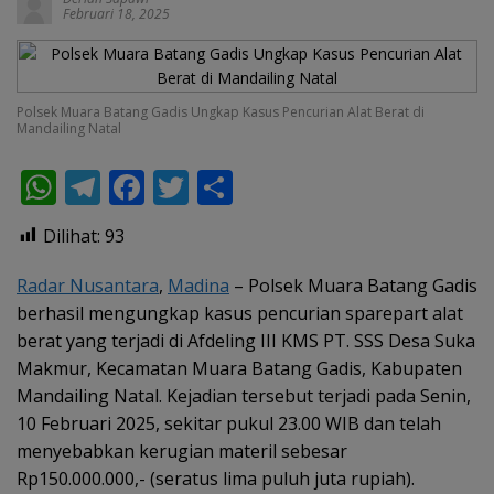
Februari 18, 2025
Polsek Muara Batang Gadis Ungkap Kasus Pencurian Alat Berat di
Mandailing Natal
W
T
F
T
S
h
el
ac
w
h
Dilihat:
93
at
e
e
itt
ar
s
gr
b
er
e
Radar Nusantara
,
Madina
– Polsek Muara Batang Gadis
berhasil mengungkap kasus pencurian sparepart alat
A
a
o
berat yang terjadi di Afdeling III KMS PT. SSS Desa Suka
p
m
o
Makmur, Kecamatan Muara Batang Gadis, Kabupaten
p
k
Mandailing Natal. Kejadian tersebut terjadi pada Senin,
10 Februari 2025, sekitar pukul 23.00 WIB dan telah
menyebabkan kerugian materil sebesar
Rp150.000.000,- (seratus lima puluh juta rupiah).