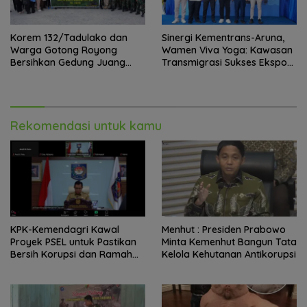
Korem 132/Tadulako dan
Sinergi Kementrans-Aruna,
Warga Gotong Royong
Wamen Viva Yoga: Kawasan
Bersihkan Gedung Juang
Transmigrasi Sukses Ekspor
Palu
Rajungan Ke Pasar Global
Rekomendasi untuk kamu
KPK-Kemendagri Kawal
Menhut : Presiden Prabowo
Proyek PSEL untuk Pastikan
Minta Kemenhut Bangun Tata
Bersih Korupsi dan Ramah
Kelola Kehutanan Antikorupsi
Lingkungan