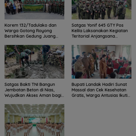
Satgas Yonif 645 GTY Pos
Korem 132/Tadulako dan
Kelila Laksanakan Kegiatan
Warga Gotong Royong
Teritorial Anjangsana
Bersihkan Gedung Juang
Ketempat Tokoh Adat dan
Palu
Lurah
Satgas Bakti TNI Bangun
Bupati Landak Hadiri Sunat
Jembatan Beton di Nias,
Massal dan Cek Kesehatan
Wujudkan Akses Aman bagi
Gratis, Warga Antusias Ikuti
Warga
Kegiatan