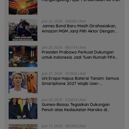
Juni 23, 2026
688582 Lihat
James Bond Baru Masih Dirahasiakan,
Amazon MGM Janji Pilih Aktor Dengan
Hati-hati
Juni 20, 2026
683114 Lihat
Presiden Prabowo Perkuat Dukungan
untuk Indonesia Jadi Tuan Rumah FIFA
ASEAN dan Persiapan Timnas Menuju
Piala Dunia 2030
Juni 21, 2026
557056 Lihat
Uni Eropa Hapus Baterai Tanam: Semua
Smartphone 2027 Wajib User-
Replaceable
Juni 30, 2026
555818 Lihat
Guinea-Bissau Tegaskan Dukungan
Penuh atas Kedaulatan Maroko di
Sahara
Juni 17, 2026
383269 Lihat