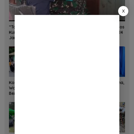
X
“Torang Sehat Kampung Kuat” Satgas Yonif 645/GTY Pos
Kurima Melaksanakan Pelayanan kesehatan Gratis 1 x 24
Jam
Korem 132/Tadulako dan
Sinergi Kementrans-Aruna,
Warga Gotong Royong
Wamen Viva Yoga:
Bersihkan Gedung Juang
Kawasan Transmigrasi
Palu
Sukses Ekspor Rajungan
Ke Pasar Global