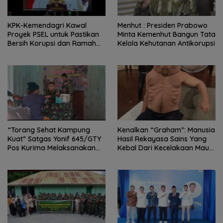
KPK-Kemendagri Kawal
Menhut : Presiden Prabowo
Proyek PSEL untuk Pastikan
Minta Kemenhut Bangun Tata
Bersih Korupsi dan Ramah
Kelola Kehutanan Antikorupsi
Lingkungan
“Torang Sehat Kampung
Kenalkan “Graham”: Manusia
Kuat” Satgas Yonif 645/GTY
Hasil Rekayasa Sains Yang
Pos Kurima Melaksanakan
Kebal Dari Kecelakaan Maut
Pelayanan kesehatan Gratis 1
Paling Tragis!
x 24 Jam