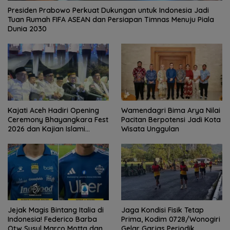
Presiden Prabowo Perkuat Dukungan untuk Indonesia Jadi
Tuan Rumah FIFA ASEAN dan Persiapan Timnas Menuju Piala
Dunia 2030
Kajati Aceh Hadiri Opening
Wamendagri Bima Arya Nilai
Ceremony Bhayangkara Fest
Pacitan Berpotensi Jadi Kota
2026 dan Kajian Islami
Wisata Unggulan
Kebangsaan Bersama Ustad
Adi Hidayat
Jejak Magis Bintang Italia di
Jaga Kondisi Fisik Tetap
Indonesia! Federico Barba
Prima, Kodim 0728/Wonogiri
Otw Susul Marco Motta dan
Gelar Garjas Periodik