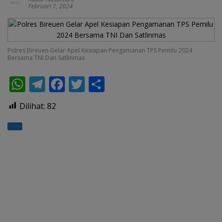
Februari 7, 2024
Polres Bireuen Gelar Apel Kesiapan Pengamanan TPS Pemilu 2024
Bersama TNI Dan Satlinmas
W
T
F
T
S
h
el
ac
w
h
Dilihat:
82
at
e
e
itt
ar
s
gr
b
er
e
A
a
o
p
m
o
p
k