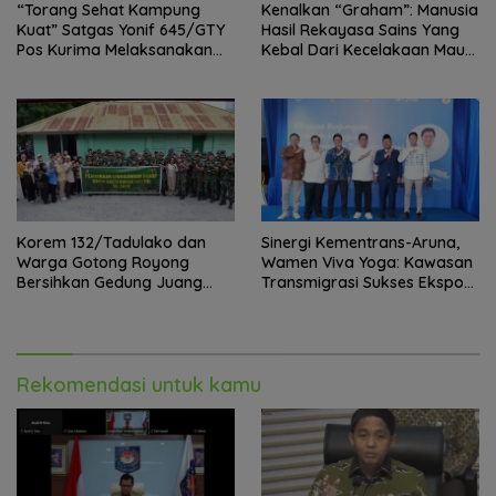
“Torang Sehat Kampung
Kenalkan “Graham”: Manusia
Kuat” Satgas Yonif 645/GTY
Hasil Rekayasa Sains Yang
Pos Kurima Melaksanakan
Kebal Dari Kecelakaan Maut
Pelayanan kesehatan Gratis 1
Paling Tragis!
x 24 Jam
Korem 132/Tadulako dan
Sinergi Kementrans-Aruna,
Warga Gotong Royong
Wamen Viva Yoga: Kawasan
Bersihkan Gedung Juang
Transmigrasi Sukses Ekspor
Palu
Rajungan Ke Pasar Global
Rekomendasi untuk kamu