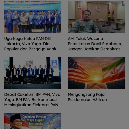
Uya Kuya Ketua PAN DKI
AMI Tolak Wacana
Jakarta, Viva Yoga: Dia
Pemekaran Dapil Surabaya,
Populer dan Bergaya Anak
Jangan Jadikan Demokrasi
Muda
Sebagai Arena Kepentingan
Politik
Debat Caketum BM PAN, Viva
Menyongsong Fajar
Yoga: BM PAN Berkontribusi
Perdamaian AS-Iran
Meningkatkan Elektoral PAN