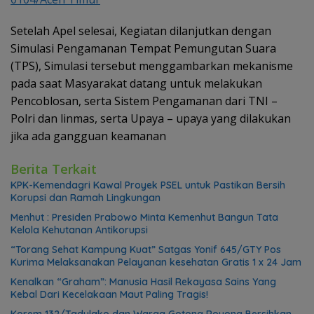
Setelah Apel selesai, Kegiatan dilanjutkan dengan
Simulasi Pengamanan Tempat Pemungutan Suara
(TPS), Simulasi tersebut menggambarkan mekanisme
pada saat Masyarakat datang untuk melakukan
Pencoblosan, serta Sistem Pengamanan dari TNI –
Polri dan linmas, serta Upaya – upaya yang dilakukan
jika ada gangguan keamanan
Berita Terkait
KPK-Kemendagri Kawal Proyek PSEL untuk Pastikan Bersih
Korupsi dan Ramah Lingkungan
Menhut : Presiden Prabowo Minta Kemenhut Bangun Tata
Kelola Kehutanan Antikorupsi
“Torang Sehat Kampung Kuat” Satgas Yonif 645/GTY Pos
Kurima Melaksanakan Pelayanan kesehatan Gratis 1 x 24 Jam
Kenalkan “Graham”: Manusia Hasil Rekayasa Sains Yang
Kebal Dari Kecelakaan Maut Paling Tragis!
Korem 132/Tadulako dan Warga Gotong Royong Bersihkan