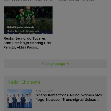
Stefano Beltrame Angkat
Trofi?
Reaksi Bernardo Taveres
Saat Persibaya Menang Dari
Persita, Akhiri Puasa
Kemenangan
Selengkapnya
Radar Ekonomi
Juni 30, 2026
Sinergi Kementrans-Aruna, Wamen Viva
Yoga: Kawasan Transmigrasi Sukses
Ekspor Rajungan Ke Pasar Global