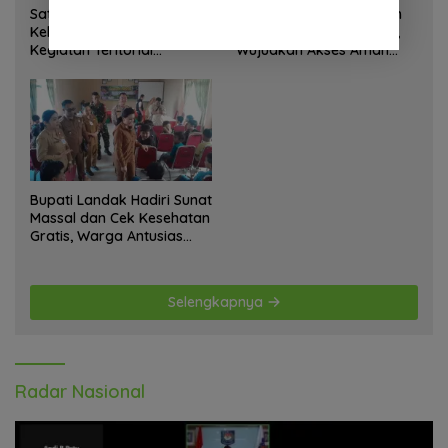
Satgas Yonif 645 GTY Pos
Satgas Bakti TNI Bangun
Kelila Laksanakan
Jembatan Beton di Nias,
Kegiatan Teritorial
Wujudkan Akses Aman
Anjangsana Ketempat
bagi Warga
Tokoh Adat dan Lurah
Bupati Landak Hadiri Sunat
Massal dan Cek Kesehatan
Gratis, Warga Antusias
Ikuti Kegiatan
Selengkapnya
Radar Nasional