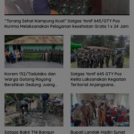
“Torang Sehat Kampung Kuat” Satgas Yonif 645/GTY Pos
Kurima Melaksanakan Pelayanan kesehatan Gratis 1 x 24 Jam
Satgas Yonif 645 GTY Pos
Korem 132/Tadulako dan
Kelila Laksanakan Kegiatan
Warga Gotong Royong
Teritorial Anjangsana
Bersihkan Gedung Juang
Ketempat Tokoh Adat dan
Palu
Lurah
Satgas Bakti TNI Bangun
Bupati Landak Hadiri Sunat