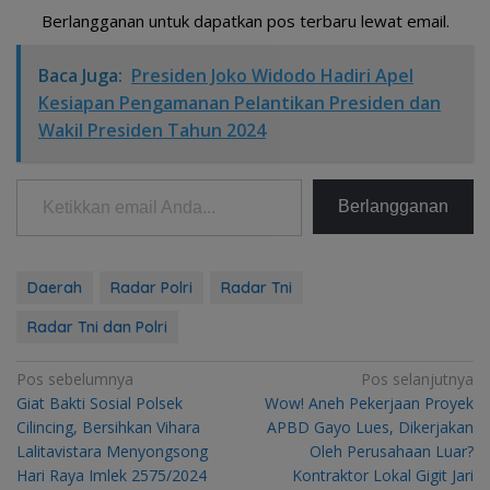
Berlangganan untuk dapatkan pos terbaru lewat email.
Baca Juga:
Presiden Joko Widodo Hadiri Apel
Kesiapan Pengamanan Pelantikan Presiden dan
Wakil Presiden Tahun 2024
Ketikkan email Anda...
Berlangganan
Daerah
Radar Polri
Radar Tni
Radar Tni dan Polri
Navigasi
Pos sebelumnya
Pos selanjutnya
Giat Bakti Sosial Polsek
Wow! Aneh Pekerjaan Proyek
pos
Cilincing, Bersihkan Vihara
APBD Gayo Lues, Dikerjakan
Lalitavistara Menyongsong
Oleh Perusahaan Luar?
Hari Raya Imlek 2575/2024
Kontraktor Lokal Gigit Jari