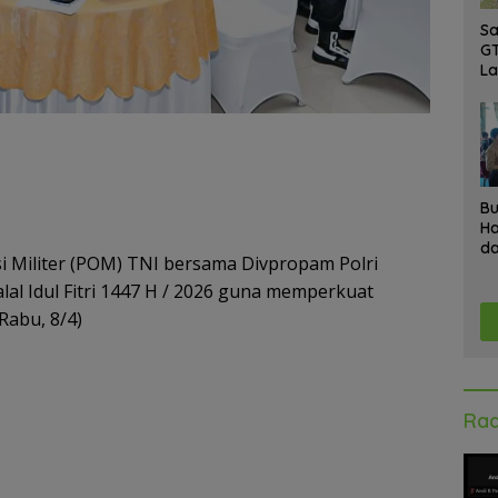
Sa
GT
L
Ke
A
K
Ad
Bu
Ha
da
si Militer (POM) TNI bersama Divpropam Polri
Gr
An
lal Idul Fitri 1447 H / 2026 guna memperkuat
Ke
(Rabu, 8/4)
Rad