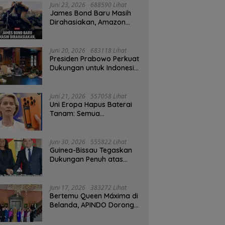
Juni 23, 2026
688590 Lihat
James Bond Baru Masih
Dirahasiakan, Amazon
MGM Janji Pilih Aktor
Dengan Hati-hati
Juni 20, 2026
683118 Lihat
Presiden Prabowo Perkuat
Dukungan untuk Indonesia
Jadi Tuan Rumah FIFA
ASEAN dan Persiapan
Timnas Menuju Piala Dunia
Juni 21, 2026
557058 Lihat
2030
Uni Eropa Hapus Baterai
Tanam: Semua
Smartphone 2027 Wajib
User-Replaceable
Juni 30, 2026
555822 Lihat
Guinea-Bissau Tegaskan
Dukungan Penuh atas
Kedaulatan Maroko di
Sahara
Juni 17, 2026
383272 Lihat
Bertemu Queen Máxima di
Belanda, APINDO Dorong
Kesehatan Finansial
Pekerja