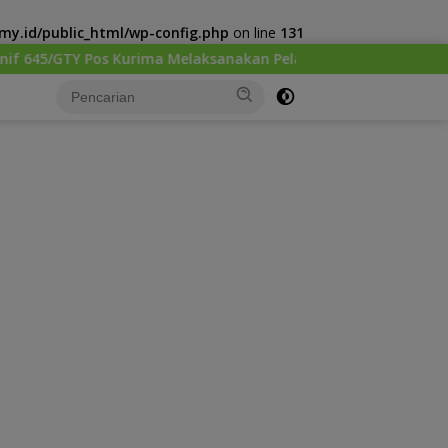
y.id/public_html/wp-config.php
on line
131
elaksanakan Pelayanan kesehatan Gratis 1 x 24 Jam
Ke