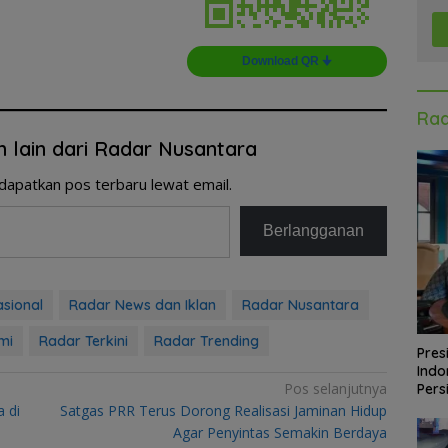
Download QR 🠋
Rad
n lain dari Radar Nusantara
dapatkan pos terbaru lewat email.
Berlangganan
asional
Radar News dan Iklan
Radar Nusantara
mi
Radar Terkini
Radar Trending
Pres
Indo
Pos selanjutnya
Pers
 di
Satgas PRR Terus Dorong Realisasi Jaminan Hidup
Agar Penyintas Semakin Berdaya