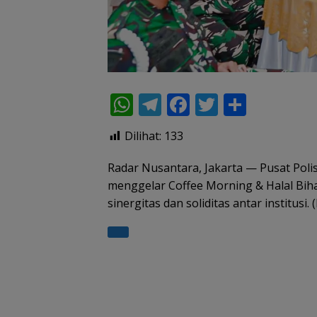
W
T
F
T
S
h
el
ac
w
h
Dilihat:
133
at
e
e
itt
ar
s
gr
b
er
e
Radar Nusantara, Jakarta — Pusat Poli
menggelar Coffee Morning & Halal Biha
A
a
o
sinergitas dan soliditas antar institusi. 
p
m
o
p
k