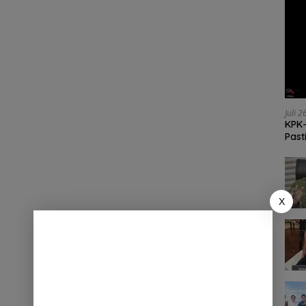
Juli 
KPK-
Past
X