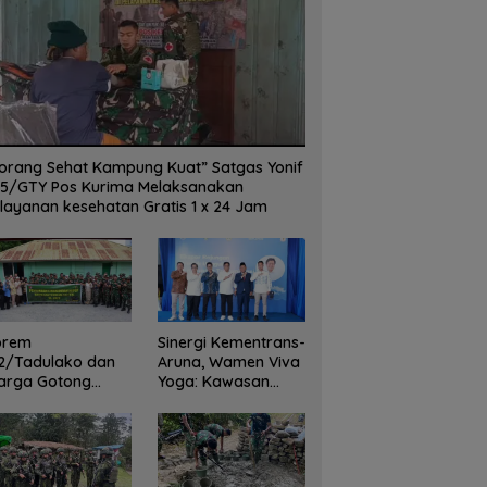
orang Sehat Kampung Kuat” Satgas Yonif
5/GTY Pos Kurima Melaksanakan
layanan kesehatan Gratis 1 x 24 Jam
orem
Sinergi Kementrans-
2/Tadulako dan
Aruna, Wamen Viva
arga Gotong
Yoga: Kawasan
yong Bersihkan
Transmigrasi
dung Juang Palu
Sukses Ekspor
Rajungan Ke Pasar
Global