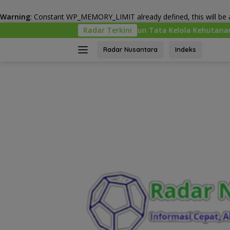
Warning
: Constant WP_MEMORY_LIMIT already defined, this will be a
Langsung
menhut Bangun Tata Kelola Kehutanan Antikorupsi
Radar Terkini
“To
ke
konten
Radar Nusantara
Indeks