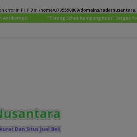
n error in PHP 9 in
/home/u735550809/domains/radarnusantara.m
rang Sehat Kampung Kuat” Satgas Yonif 645/GTY Pos Kurima M