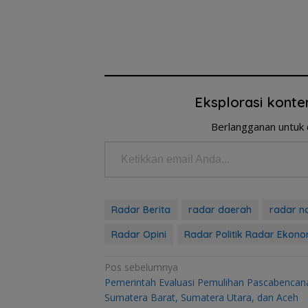
Eksplorasi konte
Berlangganan untuk 
Ketikkan email Anda...
Radar Berita
radar daerah
radar n
Radar Opini
Radar Politik Radar Ekono
Navigasi
Pos sebelumnya
Pemerintah Evaluasi Pemulihan Pascabencana
pos
Sumatera Barat, Sumatera Utara, dan Aceh