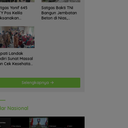
tgas Yonif 645
Satgas Bakti TNI
Y Pos Kelila
Bangun Jembatan
aksanakan
Beton di Nias,
giatan Teritorial
Wujudkan Akses
njangsana
Aman bagi Warga
etempat Tokoh
at dan Lurah
pati Landak
diri Sunat Massal
n Cek Kesehatan
atis, Warga
tusias Ikuti
giatan
Selengkapnya
ar Nasional