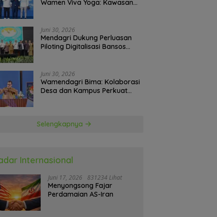
Wamen Viva Yoga: Kawasan
Transmigrasi Sukses Ekspor
Rajungan Ke Pasar Global
Juni 30, 2026
Mendagri Dukung Perluasan
Piloting Digitalisasi Bansos
sebagai Langkah Menuju
Government Technology
Juni 30, 2026
Wamendagri Bima: Kolaborasi
Desa dan Kampus Perkuat
Kapasitas Kepala Desa
Selengkapnya
adar Internasional
Juni 17, 2026
831234 Lihat
Menyongsong Fajar
Perdamaian AS-Iran