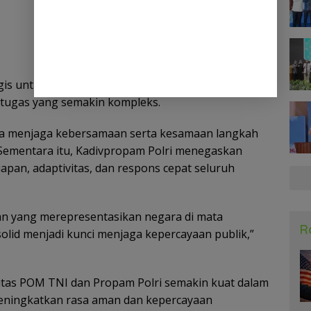
gis untuk mempererat komunikasi dan koordinasi
 tugas yang semakin kompleks.
 menjaga kebersamaan serta kesamaan langkah
 Sementara itu, Kadivpropam Polri menegaskan
pan, adaptivitas, dan respons cepat seluruh
an yang merepresentasikan negara di mata
R
olid menjadi kunci menjaga kepercayaan publik,”
rgitas POM TNI dan Propam Polri semakin kuat dalam
meningkatkan rasa aman dan kepercayaan