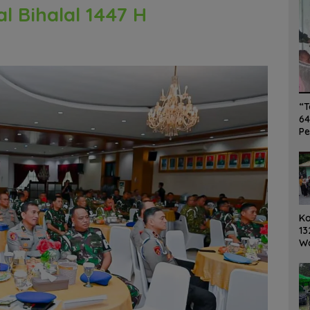
l Bihalal 1447 H
“T
64
Pe
K
13
W
Ro
Ge