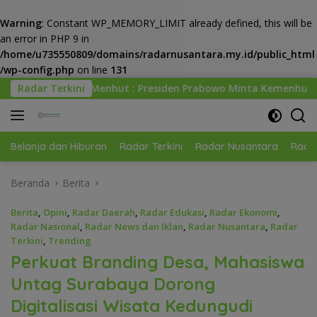
Warning
: Constant WP_MEMORY_LIMIT already defined, this will be
an error in PHP 9 in
/home/u735550809/domains/radarnusantara.my.id/public_html
/wp-config.php
on line
131
Langsung
 : Presiden Prabowo Minta Kemenhut Bangun Tata Kelola Kehu
Radar Terkini
ke
konten
Belanja dan Hiburan
Radar Terkini
Radar Nusantara
Radar
Beranda
Berita
Berita
,
Opini
,
Radar Daerah
,
Radar Edukasi
,
Radar Ekonomi
,
Radar Nasional
,
Radar News dan Iklan
,
Radar Nusantara
,
Radar
Terkini
,
Trending
Perkuat Branding Desa, Mahasiswa
Untag Surabaya Dorong
Digitalisasi Wisata Kedungudi