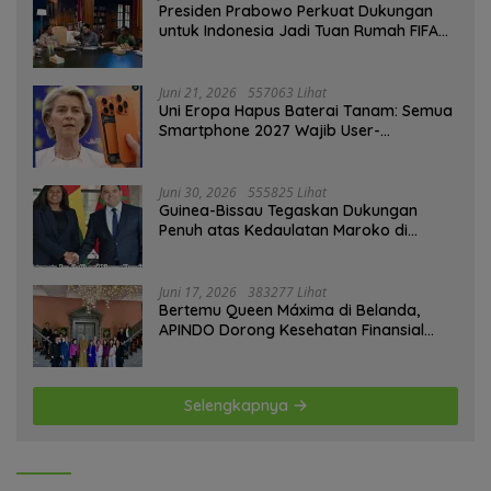
Presiden Prabowo Perkuat Dukungan
untuk Indonesia Jadi Tuan Rumah FIFA
ASEAN dan Persiapan Timnas Menuju
Piala Dunia 2030
Juni 21, 2026
557063 Lihat
Uni Eropa Hapus Baterai Tanam: Semua
Smartphone 2027 Wajib User-
Replaceable
Juni 30, 2026
555825 Lihat
Guinea-Bissau Tegaskan Dukungan
Penuh atas Kedaulatan Maroko di
Sahara
Juni 17, 2026
383277 Lihat
Bertemu Queen Máxima di Belanda,
APINDO Dorong Kesehatan Finansial
Pekerja
Selengkapnya