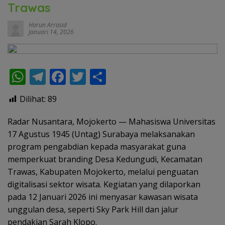
Trawas
Harun Arrasid
Januari 14, 2026
W
T
F
T
S
h
el
ac
w
h
Dilihat:
89
at
e
e
itt
ar
s
gr
b
er
e
Radar Nusantara, Mojokerto — Mahasiswa Universitas
17 Agustus 1945 (Untag) Surabaya melaksanakan
A
a
o
program pengabdian kepada masyarakat guna
p
m
o
memperkuat branding Desa Kedungudi, Kecamatan
p
k
Trawas, Kabupaten Mojokerto, melalui penguatan
digitalisasi sektor wisata. Kegiatan yang dilaporkan
pada 12 Januari 2026 ini menyasar kawasan wisata
unggulan desa, seperti Sky Park Hill dan jalur
pendakian Sarah Klopo.