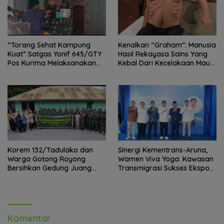
“Torang Sehat Kampung
Kenalkan “Graham”: Manusia
Kuat” Satgas Yonif 645/GTY
Hasil Rekayasa Sains Yang
Pos Kurima Melaksanakan
Kebal Dari Kecelakaan Maut
Pelayanan kesehatan Gratis 1
Paling Tragis!
x 24 Jam
Korem 132/Tadulako dan
Sinergi Kementrans-Aruna,
Warga Gotong Royong
Wamen Viva Yoga: Kawasan
Bersihkan Gedung Juang
Transmigrasi Sukses Ekspor
Palu
Rajungan Ke Pasar Global
Komentar