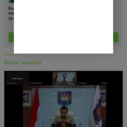
Bupati Landak Hadiri Sunat
Massal dan Cek Kesehatan
Gratis, Warga Antusias
Ikuti Kegiatan
Selengkapnya
Radar Nasional