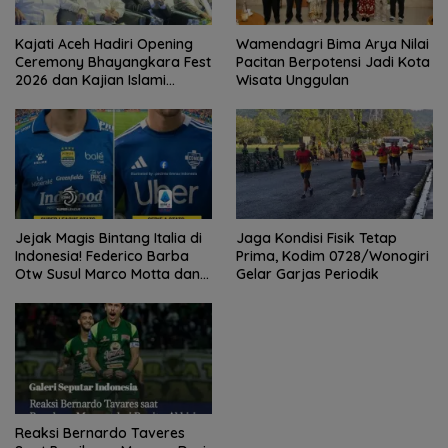
Kajati Aceh Hadiri Opening
Wamendagri Bima Arya Nilai
Ceremony Bhayangkara Fest
Pacitan Berpotensi Jadi Kota
2026 dan Kajian Islami
Wisata Unggulan
Kebangsaan Bersama Ustad
Adi Hidayat
Jejak Magis Bintang Italia di
Jaga Kondisi Fisik Tetap
Indonesia! Federico Barba
Prima, Kodim 0728/Wonogiri
Otw Susul Marco Motta dan
Gelar Garjas Periodik
Stefano Beltrame Angkat
Trofi?
Reaksi Bernardo Taveres