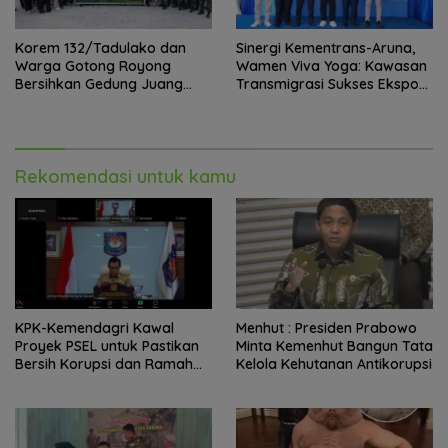
Korem 132/Tadulako dan
Sinergi Kementrans-Aruna,
Warga Gotong Royong
Wamen Viva Yoga: Kawasan
Bersihkan Gedung Juang
Transmigrasi Sukses Ekspor
Palu
Rajungan Ke Pasar Global
Rekomendasi untuk kamu
KPK-Kemendagri Kawal
Menhut : Presiden Prabowo
Proyek PSEL untuk Pastikan
Minta Kemenhut Bangun Tata
Bersih Korupsi dan Ramah
Kelola Kehutanan Antikorupsi
Lingkungan