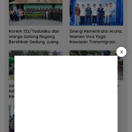
Korem 132/Tadulako dan
Sinergi Kementrans-Aruna,
Warga Gotong Royong
Wamen Viva Yoga:
Bersihkan Gedung Juang
Kawasan Transmigrasi
Palu
Sukses Ekspor Rajungan
X
Ke Pasar Global
Satgas Yonif 645 GTY Pos
Satgas Bakti TNI Bangun
Kelila Laksanakan
Jembatan Beton di Nias,
Kegiatan Teritorial
Wujudkan Akses Aman
Anjangsana Ketempat
bagi Warga
Tokoh Adat dan Lurah