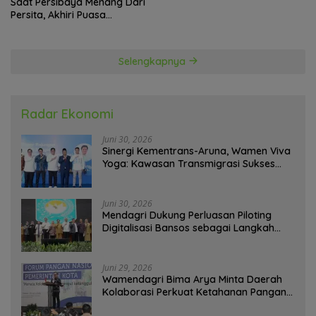
Saat Persibaya Menang Dari
Persita, Akhiri Puasa
Kemenangan
Selengkapnya
Radar Ekonomi
Juni 30, 2026
Sinergi Kementrans-Aruna, Wamen Viva
Yoga: Kawasan Transmigrasi Sukses
Ekspor Rajungan Ke Pasar Global
Juni 30, 2026
Mendagri Dukung Perluasan Piloting
Digitalisasi Bansos sebagai Langkah
Menuju Government Technology
Juni 29, 2026
Wamendagri Bima Arya Minta Daerah
Kolaborasi Perkuat Ketahanan Pangan
Perkotaan