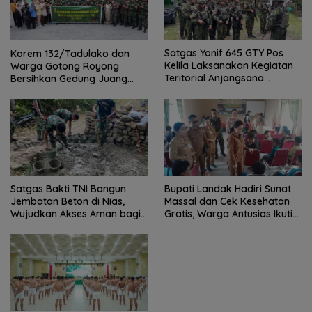
Satgas Yonif 645 GTY Pos
Korem 132/Tadulako dan
Kelila Laksanakan Kegiatan
Warga Gotong Royong
Teritorial Anjangsana
Bersihkan Gedung Juang
Ketempat Tokoh Adat dan
Palu
Lurah
Satgas Bakti TNI Bangun
Bupati Landak Hadiri Sunat
Jembatan Beton di Nias,
Massal dan Cek Kesehatan
Wujudkan Akses Aman bagi
Gratis, Warga Antusias Ikuti
Warga
Kegiatan