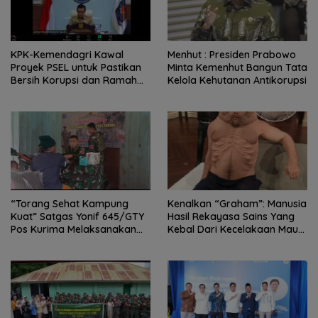
KPK-Kemendagri Kawal
Menhut : Presiden Prabowo
Proyek PSEL untuk Pastikan
Minta Kemenhut Bangun Tata
Bersih Korupsi dan Ramah
Kelola Kehutanan Antikorupsi
Lingkungan
“Torang Sehat Kampung
Kenalkan “Graham”: Manusia
Kuat” Satgas Yonif 645/GTY
Hasil Rekayasa Sains Yang
Pos Kurima Melaksanakan
Kebal Dari Kecelakaan Maut
Pelayanan kesehatan Gratis 1
Paling Tragis!
x 24 Jam