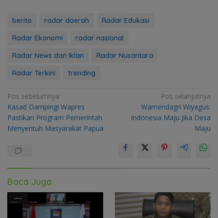
berita
radar daerah
Radar Edukasi
Radar Ekonomi
radar nasional
Radar News dan Iklan
Radar Nusantara
Radar Terkini
trending
Navigasi
Pos sebelumnya
Pos selanjutnya
Kasad Dampingi Wapres
Wamendagri Wiyagus:
pos
Pastikan Program Pemerintah
Indonesia Maju Jika Desa
Menyentuh Masyarakat Papua
Maju
Baca Juga