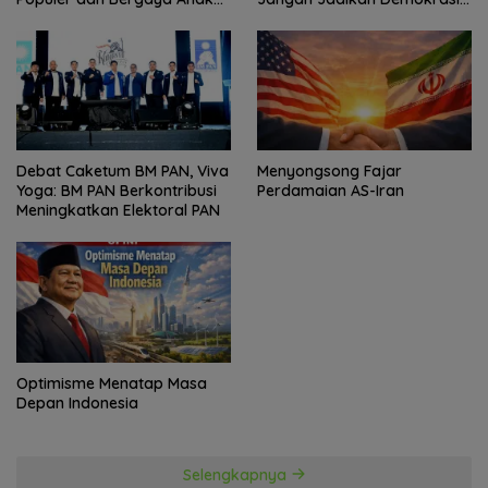
Muda
Sebagai Arena Kepentingan
Politik
Debat Caketum BM PAN, Viva
Menyongsong Fajar
Yoga: BM PAN Berkontribusi
Perdamaian AS-Iran
Meningkatkan Elektoral PAN
Optimisme Menatap Masa
Depan Indonesia
Selengkapnya