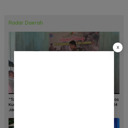
Radar Daerah
X
“Torang Sehat Kampung Kuat” Satgas Yonif 645/GTY Pos
Kurima Melaksanakan Pelayanan kesehatan Gratis 1 x 24
Jam