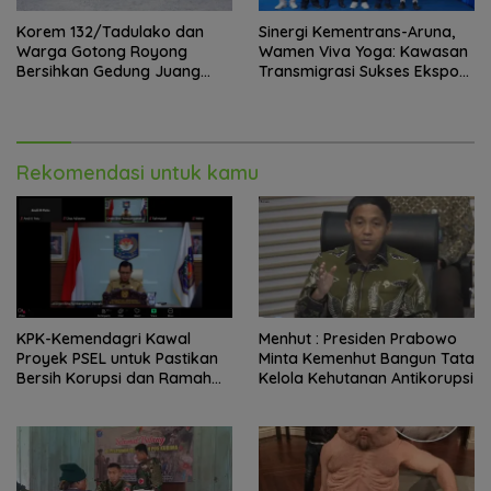
Korem 132/Tadulako dan
Sinergi Kementrans-Aruna,
Warga Gotong Royong
Wamen Viva Yoga: Kawasan
Bersihkan Gedung Juang
Transmigrasi Sukses Ekspor
Palu
Rajungan Ke Pasar Global
Rekomendasi untuk kamu
KPK-Kemendagri Kawal
Menhut : Presiden Prabowo
Proyek PSEL untuk Pastikan
Minta Kemenhut Bangun Tata
Bersih Korupsi dan Ramah
Kelola Kehutanan Antikorupsi
Lingkungan