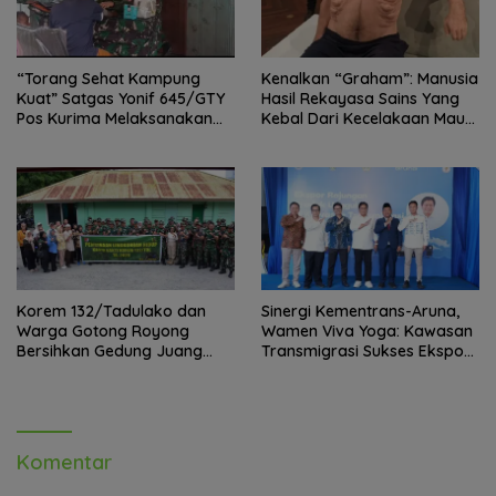
“Torang Sehat Kampung
Kenalkan “Graham”: Manusia
Kuat” Satgas Yonif 645/GTY
Hasil Rekayasa Sains Yang
Pos Kurima Melaksanakan
Kebal Dari Kecelakaan Maut
Pelayanan kesehatan Gratis 1
Paling Tragis!
x 24 Jam
Korem 132/Tadulako dan
Sinergi Kementrans-Aruna,
Warga Gotong Royong
Wamen Viva Yoga: Kawasan
Bersihkan Gedung Juang
Transmigrasi Sukses Ekspor
Palu
Rajungan Ke Pasar Global
Komentar