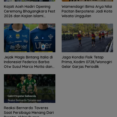
Kajati Aceh Hadiri Opening
Wamendagri Bima Arya Nilai
Ceremony Bhayangkara Fest
Pacitan Berpotensi Jadi Kota
2026 dan Kajian Islami
Wisata Unggulan
Kebangsaan Bersama Ustad
Adi Hidayat
Jejak Magis Bintang Italia di
Jaga Kondisi Fisik Tetap
Indonesia! Federico Barba
Prima, Kodim 0728/Wonogiri
Otw Susul Marco Motta dan
Gelar Garjas Periodik
Stefano Beltrame Angkat
Trofi?
Reaksi Bernardo Taveres
Saat Persibaya Menang Dari