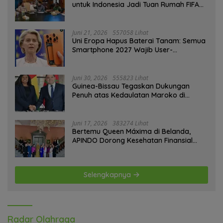
untuk Indonesia Jadi Tuan Rumah FIFA
ASEAN dan Persiapan Timnas Menuju
Piala Dunia 2030
Juni 21, 2026
557058 Lihat
Uni Eropa Hapus Baterai Tanam: Semua
Smartphone 2027 Wajib User-
Replaceable
Juni 30, 2026
555823 Lihat
Guinea-Bissau Tegaskan Dukungan
Penuh atas Kedaulatan Maroko di
Sahara
Juni 17, 2026
383274 Lihat
Bertemu Queen Máxima di Belanda,
APINDO Dorong Kesehatan Finansial
Pekerja
Selengkapnya
Radar Olahraga