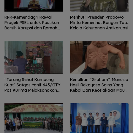
KPK-Kemendagri Kawal
Menhut : Presiden Prabowo
Proyek PSEL untuk Pastikan
Minta Kemenhut Bangun Tata
Bersih Korupsi dan Ramah
Kelola Kehutanan Antikorupsi
Lingkungan
“Torang Sehat Kampung
Kenalkan “Graham”: Manusia
Kuat” Satgas Yonif 645/GTY
Hasil Rekayasa Sains Yang
Pos Kurima Melaksanakan
Kebal Dari Kecelakaan Maut
Pelayanan kesehatan Gratis 1
Paling Tragis!
x 24 Jam