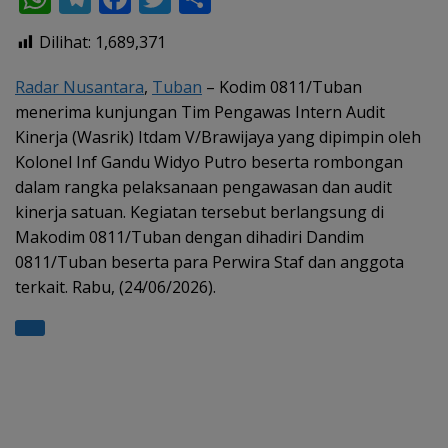
h
el
ac
w
h
Dilihat:
1,689,371
at
e
e
itt
ar
s
gr
b
er
e
Radar Nusantara
,
Tuban
– Kodim 0811/Tuban
menerima kunjungan Tim Pengawas Intern Audit
A
a
o
Kinerja (Wasrik) Itdam V/Brawijaya yang dipimpin oleh
p
m
o
Kolonel Inf Gandu Widyo Putro beserta rombongan
p
k
dalam rangka pelaksanaan pengawasan dan audit
kinerja satuan. Kegiatan tersebut berlangsung di
Makodim 0811/Tuban dengan dihadiri Dandim
0811/Tuban beserta para Perwira Staf dan anggota
terkait. Rabu, (24/06/2026).