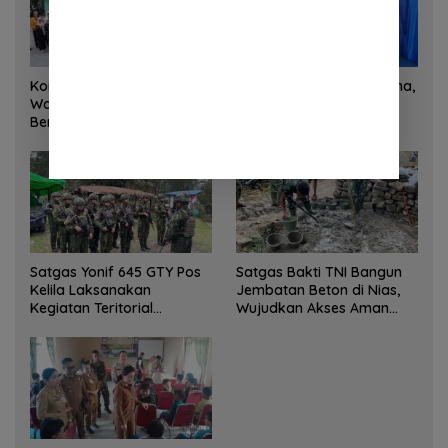
Korem 132/Tadulako dan
Sinergi Kementrans-Aruna,
Warga Gotong Royong
Wamen Viva Yoga:
Bersihkan Gedung Juang
Kawasan Transmigrasi
Palu
Sukses Ekspor Rajungan
Ke Pasar Global
Satgas Yonif 645 GTY Pos
Satgas Bakti TNI Bangun
Kelila Laksanakan
Jembatan Beton di Nias,
Kegiatan Teritorial
Wujudkan Akses Aman
Anjangsana Ketempat
bagi Warga
Tokoh Adat dan Lurah