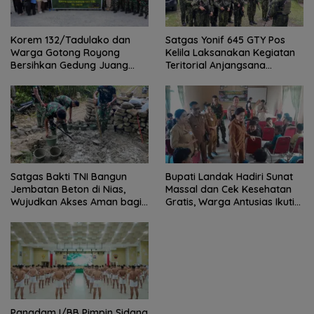
Satgas Yonif 645 GTY Pos
Korem 132/Tadulako dan
Kelila Laksanakan Kegiatan
Warga Gotong Royong
Teritorial Anjangsana
Bersihkan Gedung Juang
Ketempat Tokoh Adat dan
Palu
Lurah
Satgas Bakti TNI Bangun
Bupati Landak Hadiri Sunat
Jembatan Beton di Nias,
Massal dan Cek Kesehatan
Wujudkan Akses Aman bagi
Gratis, Warga Antusias Ikuti
Warga
Kegiatan
Pangdam I/BB Pimpin Sidang