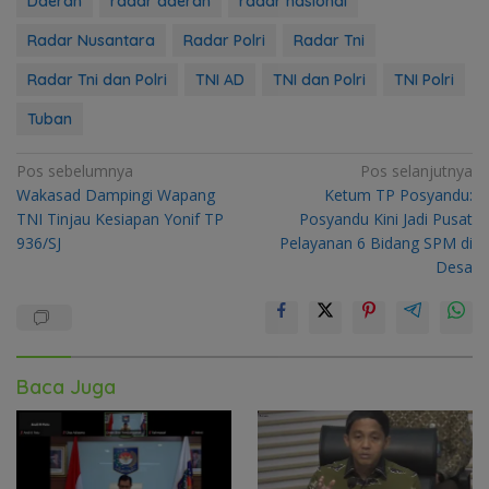
Daerah
radar daerah
radar nasional
Radar Nusantara
Radar Polri
Radar Tni
Radar Tni dan Polri
TNI AD
TNI dan Polri
TNI Polri
Tuban
Navigasi
Pos sebelumnya
Pos selanjutnya
Wakasad Dampingi Wapang
Ketum TP Posyandu:
pos
TNI Tinjau Kesiapan Yonif TP
Posyandu Kini Jadi Pusat
936/SJ
Pelayanan 6 Bidang SPM di
Desa
Baca Juga