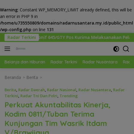
Warning
: Constant WP_MEMORY_LIMIT already defined, this will be
an error in PHP 9 in
/home/u735550809/domains/radarnusantara.my.id/public_html
/wp-config.php
on line
131
Langsung
/GTY Pos Kurima Melaksanakan Pelayanan kesehatan Gratis 1 
Radar Terkini
ke
konten
Belanja dan Hiburan
Radar Terkini
Radar Nusantara
Radar
Beranda
Berita
Berita
,
Radar Daerah
,
Radar Nasional
,
Radar Nusantara
,
Radar
Terkini
,
Radar Tni Dan Polri
,
Trending
Perkuat Akuntabilitas Kinerja,
Kodim 0811/Tuban Terima
Kunjungan Tim Wasrik Itdam
V/Brawijaya