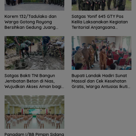
Satgas Yonif 645 GTY Pos
Korem 132/Tadulako dan
Kelila Laksanakan Kegiatan
Warga Gotong Royong
Teritorial Anjangsana
Bersihkan Gedung Juang
Ketempat Tokoh Adat dan
Palu
Lurah
Satgas Bakti TNI Bangun
Bupati Landak Hadiri Sunat
Jembatan Beton di Nias,
Massal dan Cek Kesehatan
Wujudkan Akses Aman bagi
Gratis, Warga Antusias Ikuti
Warga
Kegiatan
Pangdam I/BB Pimpin Sidang