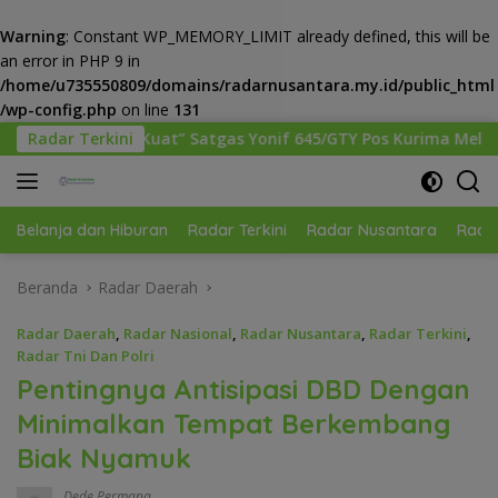
Warning
: Constant WP_MEMORY_LIMIT already defined, this will be
an error in PHP 9 in
/home/u735550809/domains/radarnusantara.my.id/public_html
/wp-config.php
on line
131
Langsung
atgas Yonif 645/GTY Pos Kurima Melaksanakan Pelayanan keseh
Radar Terkini
ke
konten
Belanja dan Hiburan
Radar Terkini
Radar Nusantara
Radar
Beranda
Radar Daerah
Radar Daerah
,
Radar Nasional
,
Radar Nusantara
,
Radar Terkini
,
Radar Tni Dan Polri
Pentingnya Antisipasi DBD Dengan
Minimalkan Tempat Berkembang
Biak Nyamuk
Dede Permana