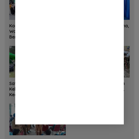
Korem 132/Tadulako dan
Sinergi Kementrans-Aruna,
Warga Gotong Royong
Wamen Viva Yoga:
Bersihkan Gedung Juang
Kawasan Transmigrasi
Palu
Sukses Ekspor Rajungan
Ke Pasar Global
Satgas Yonif 645 GTY Pos
Satgas Bakti TNI Bangun
Kelila Laksanakan
Jembatan Beton di Nias,
Kegiatan Teritorial
Wujudkan Akses Aman
Anjangsana Ketempat
bagi Warga
Tokoh Adat dan Lurah