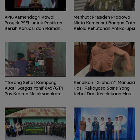
KPK-Kemendagri Kawal
Menhut : Presiden Prabowo
Proyek PSEL untuk Pastikan
Minta Kemenhut Bangun Tata
Bersih Korupsi dan Ramah
Kelola Kehutanan Antikorupsi
Lingkungan
“Torang Sehat Kampung
Kenalkan “Graham”: Manusia
Kuat” Satgas Yonif 645/GTY
Hasil Rekayasa Sains Yang
Pos Kurima Melaksanakan
Kebal Dari Kecelakaan Maut
Pelayanan kesehatan Gratis 1
Paling Tragis!
x 24 Jam