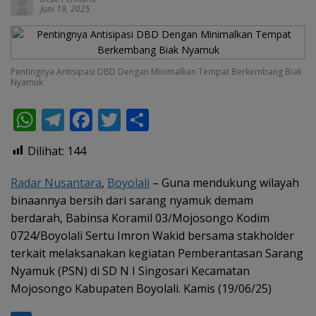
Juni 19, 2025
Pentingnya Antisipasi DBD Dengan Minimalkan Tempat Berkembang Biak
Nyamuk
W
T
F
T
S
h
el
ac
w
h
Dilihat:
144
at
e
e
itt
ar
s
gr
b
er
e
Radar Nusantara
,
Boyolali
– Guna mendukung wilayah
binaannya bersih dari sarang nyamuk demam
A
a
o
berdarah, Babinsa Koramil 03/Mojosongo Kodim
p
m
o
0724/Boyolali Sertu Imron Wakid bersama stakholder
p
k
terkait melaksanakan kegiatan Pemberantasan Sarang
Nyamuk (PSN) di SD N I Singosari Kecamatan
Mojosongo Kabupaten Boyolali. Kamis (19/06/25)