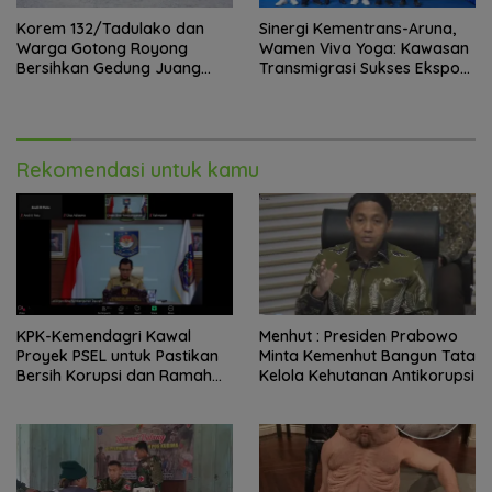
Korem 132/Tadulako dan
Sinergi Kementrans-Aruna,
Warga Gotong Royong
Wamen Viva Yoga: Kawasan
Bersihkan Gedung Juang
Transmigrasi Sukses Ekspor
Palu
Rajungan Ke Pasar Global
Rekomendasi untuk kamu
KPK-Kemendagri Kawal
Menhut : Presiden Prabowo
Proyek PSEL untuk Pastikan
Minta Kemenhut Bangun Tata
Bersih Korupsi dan Ramah
Kelola Kehutanan Antikorupsi
Lingkungan