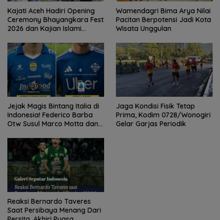
Kajati Aceh Hadiri Opening
Wamendagri Bima Arya Nilai
Ceremony Bhayangkara Fest
Pacitan Berpotensi Jadi Kota
2026 dan Kajian Islami
Wisata Unggulan
Kebangsaan Bersama Ustad
Adi Hidayat
Jejak Magis Bintang Italia di
Jaga Kondisi Fisik Tetap
Indonesia! Federico Barba
Prima, Kodim 0728/Wonogiri
Otw Susul Marco Motta dan
Gelar Garjas Periodik
Stefano Beltrame Angkat
Trofi?
Reaksi Bernardo Taveres
Saat Persibaya Menang Dari
Persita, Akhiri Puasa