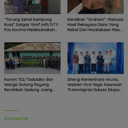
“Torang Sehat Kampung
Kenalkan “Graham”: Manusia
Kuat” Satgas Yonif 645/GTY
Hasil Rekayasa Sains Yang
Pos Kurima Melaksanakan
Kebal Dari Kecelakaan Maut
Pelayanan kesehatan Gratis 1
Paling Tragis!
x 24 Jam
Korem 132/Tadulako dan
Sinergi Kementrans-Aruna,
Warga Gotong Royong
Wamen Viva Yoga: Kawasan
Bersihkan Gedung Juang
Transmigrasi Sukses Ekspor
Palu
Rajungan Ke Pasar Global
Komentar