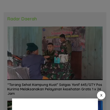
Radar Daerah
“Torang Sehat Kampung Kuat” Satgas Yonif 645/GTY Pos
Kurima Melaksanakan Pelayanan kesehatan Gratis 1 x 24
Jam
X