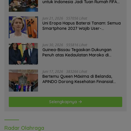
untuk Indonesia Jadi Tuan Rumah FIFA
ASEAN dan Persiapan Timnas Menuju
Piala Dunia 2030
Juni 21, 2026
557056 Lihat
Uni Eropa Hapus Baterai Tanam: Semua
Smartphone 2027 Wajib User-
Replaceable
Juni 30, 2026
555816 Lihat
Guinea-Bissau Tegaskan Dukungan
Penuh atas Kedaulatan Maroko di
Sahara
Juni 17, 2026
383266 Lihat
Bertemu Queen Máxima di Belanda,
APINDO Dorong Kesehatan Finansial
Pekerja
Selengkapnya
Radar Olahraga