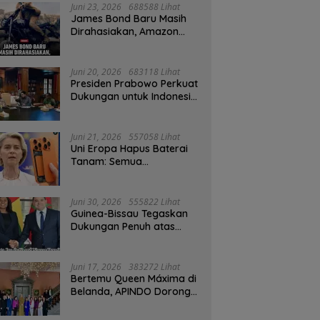
Juni 23, 2026
688588 Lihat
James Bond Baru Masih
Dirahasiakan, Amazon
MGM Janji Pilih Aktor
Dengan Hati-hati
Juni 20, 2026
683118 Lihat
Presiden Prabowo Perkuat
Dukungan untuk Indonesia
Jadi Tuan Rumah FIFA
ASEAN dan Persiapan
Timnas Menuju Piala Dunia
Juni 21, 2026
557058 Lihat
2030
Uni Eropa Hapus Baterai
Tanam: Semua
Smartphone 2027 Wajib
User-Replaceable
Juni 30, 2026
555822 Lihat
Guinea-Bissau Tegaskan
Dukungan Penuh atas
Kedaulatan Maroko di
Sahara
Juni 17, 2026
383272 Lihat
Bertemu Queen Máxima di
Belanda, APINDO Dorong
Kesehatan Finansial
Pekerja