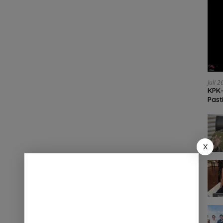
Juli 
KPK-
Past
X