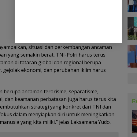
yampaikan, situasi dan perkembangan ancaman
an yang semakin berat, TNI-Polri harus terus
aman di tataran global dan regional berupa
r, gejolak ekonomi, dan perubahan iklim harus
an berupa ancaman terorisme, separatisme,
ial, dan keamanan perbatasan juga harus terus kita
R
membutuhkan strategi yang konkret dari TNI dan
fokus dalam menyiapkan diri untuk meningkatkan
manusia yang kita miliki,” jelas Laksamana Yudo.