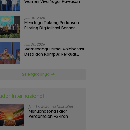
Wamen Viva Yoga: Kawasan
Transmigrasi Sukses Ekspor
Rajungan Ke Pasar Global
Juni 30, 2026
Mendagri Dukung Perluasan
Piloting Digitalisasi Bansos
sebagai Langkah Menuju
Government Technology
Juni 30, 2026
Wamendagri Bima: Kolaborasi
Desa dan Kampus Perkuat
Kapasitas Kepala Desa
Selengkapnya
adar Internasional
Juni 17, 2026
831232 Lihat
Menyongsong Fajar
Perdamaian AS-Iran