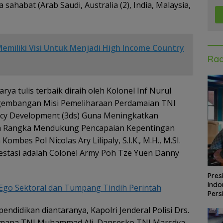
sahabat (Arab Saudi, Australia (2), India, Malaysia,
emiliki Visi Untuk Menjadi High Income Country
Rad
ya tulis terbaik diraih oleh Kolonel Inf Nurul
ngembangan Misi Pemeliharaan Perdamaian TNI
cy Development (3ds) Guna Meningkatkan
am Rangka Mendukung Pencapaian Kepentingan
Kombes Pol Nicolas Ary Lilipaly, S.I.K., M.H., M.SI.
estasi adalah Colonel Army Poh Tze Yuen Danny
Pres
Indo
 Ego Sektoral dan Tumpang Tindih Perintah
Pers
ndidikan diantaranya, Kapolri Jenderal Polisi Drs.
aksamana TNI Muhammad Ali, Dansesko TNI Marsdya