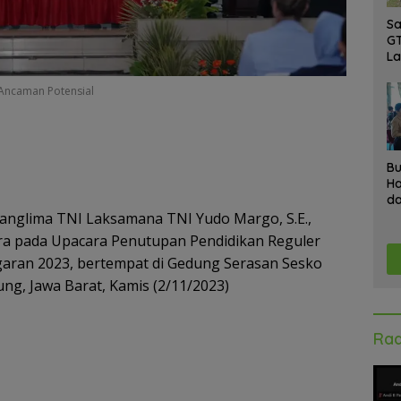
Sa
GT
L
Ke
A
 Ancaman Potensial
K
Ad
Bu
Ha
da
Gr
 Panglima TNI Laksamana TNI Yudo Margo, S.E.,
An
ara pada Upacara Penutupan Pendidikan Reguler
Ke
aran 2023, bertempat di Gedung Serasan Sesko
ung, Jawa Barat, Kamis (2/11/2023)
Rad