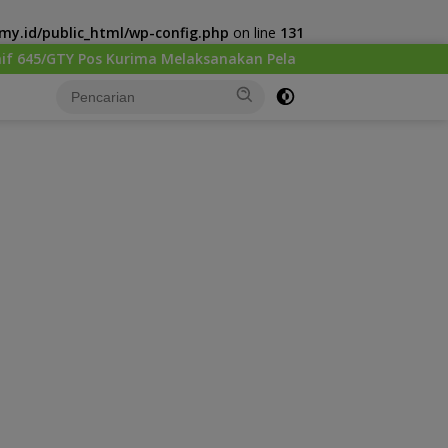
y.id/public_html/wp-config.php
on line
131
Melaksanakan Pelayanan kesehatan Gratis 1 x 24 Jam
K