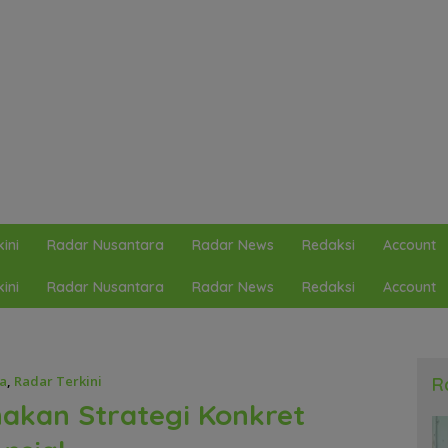
ini
Radar Nusantara
Radar News
Redaksi
Account
ini
Radar Nusantara
Radar News
Redaksi
Account
a
,
Radar Terkini
R
nakan Strategi Konkret