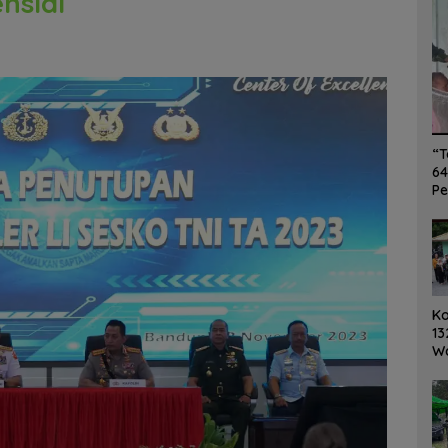
nsial
“T
64
Pe
K
13
W
Ro
Ge