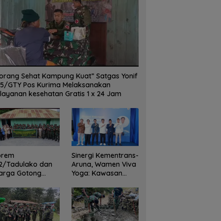
orang Sehat Kampung Kuat” Satgas Yonif
5/GTY Pos Kurima Melaksanakan
layanan kesehatan Gratis 1 x 24 Jam
orem
Sinergi Kementrans-
2/Tadulako dan
Aruna, Wamen Viva
arga Gotong
Yoga: Kawasan
yong Bersihkan
Transmigrasi
dung Juang Palu
Sukses Ekspor
Rajungan Ke Pasar
Global