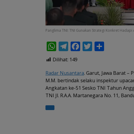
Panglima TNI: TNI Gunakan Strategi Konkret Hadapi
W
T
F
T
S
h
el
ac
w
h
Dilihat:
149
at
e
e
itt
ar
s
gr
b
er
e
Radar Nusantara
. Garut, Jawa Barat –
M.M. bertindak selaku inspektur upac
A
a
o
Angkatan ke-51 Sesko TNI Tahun Angg
p
m
o
TNI Jl. R.A.A. Martanegara No. 11, Band
p
k