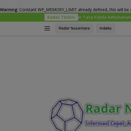
Warning
: Constant WP_MEMORY_LIMIT already defined, this will be a
Langsung
emenhut Bangun Tata Kelola Kehutanan Antikorupsi
Radar Terkini
“T
ke
konten
Radar Nusantara
Indeks