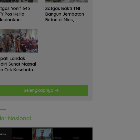
tgas Yonif 645
Satgas Bakti TNI
Y Pos Kelila
Bangun Jembatan
aksanakan
Beton di Nias,
giatan Teritorial
Wujudkan Akses
njangsana
Aman bagi Warga
etempat Tokoh
at dan Lurah
pati Landak
diri Sunat Massal
n Cek Kesehatan
atis, Warga
tusias Ikuti
giatan
Selengkapnya
ar Nasional