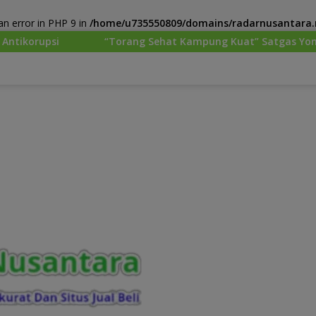
n error in PHP 9 in
/home/u735550809/domains/radarnusantara.m
orang Sehat Kampung Kuat” Satgas Yonif 645/GTY Pos Kurima 