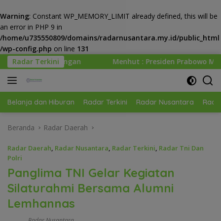
Warning
: Constant WP_MEMORY_LIMIT already defined, this will be
an error in PHP 9 in
/home/u735550809/domains/radarnusantara.my.id/public_html
/wp-config.php
on line
131
Langsung
Radar Terkini
Menhut : Presiden Prabowo Minta Kemenhut Bangun Tat
ke
konten
Belanja dan Hiburan
Radar Terkini
Radar Nusantara
Radar
Beranda
Radar Daerah
Radar Daerah
,
Radar Nusantara
,
Radar Terkini
,
Radar Tni Dan
Polri
Panglima TNI Gelar Kegiatan
Silaturahmi Bersama Alumni
Lemhannas
Radar Nusantara