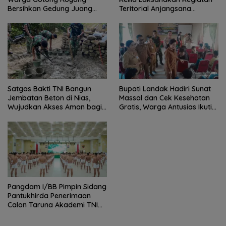
Teritorial Anjangsana
Bersihkan Gedung Juang
Ketempat Tokoh Adat dan
Palu
Lurah
Satgas Bakti TNI Bangun
Bupati Landak Hadiri Sunat
Jembatan Beton di Nias,
Massal dan Cek Kesehatan
Wujudkan Akses Aman bagi
Gratis, Warga Antusias Ikuti
Warga
Kegiatan
Pangdam I/BB Pimpin Sidang
Pantukhirda Penerimaan
Calon Taruna Akademi TNI
TA 2026