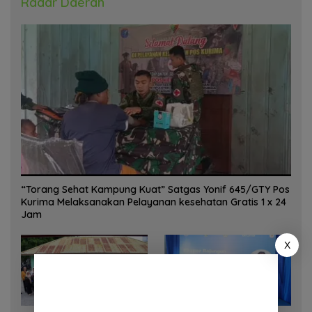
Radar Daerah
“Torang Sehat Kampung Kuat” Satgas Yonif 645/GTY Pos
Kurima Melaksanakan Pelayanan kesehatan Gratis 1 x 24
Jam
X