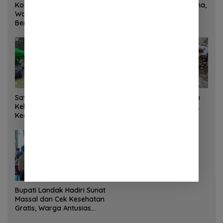
Korem 132/Tadulako dan
Sinergi Kementrans-Aruna,
Warga Gotong Royong
Wamen Viva Yoga:
Bersihkan Gedung Juang
Kawasan Transmigrasi
Palu
Sukses Ekspor Rajungan
Ke Pasar Global
Satgas Yonif 645 GTY Pos
Satgas Bakti TNI Bangun
Kelila Laksanakan
Jembatan Beton di Nias,
Kegiatan Teritorial
Wujudkan Akses Aman
Anjangsana Ketempat
bagi Warga
Tokoh Adat dan Lurah
Bupati Landak Hadiri Sunat
Massal dan Cek Kesehatan
Gratis, Warga Antusias
Ikuti Kegiatan