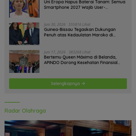
Uni Eropa Hapus Baterai Tanam: Semua
Smartphone 2027 Wajib User-
Replaceable
Juni 30, 2026
555816 Lihat
Guinea-Bissau Tegaskan Dukungan
Penuh atas Kedaulatan Maroko di
Sahara
Juni 17, 2026
383268 Lihat
Bertemu Queen Máxima di Belanda,
APINDO Dorong Kesehatan Finansial
Pekerja
Selengkapnya
Radar Olahraga