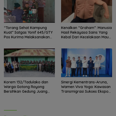
“Torang Sehat Kampung
Kenalkan “Graham”: Manusia
Kuat” Satgas Yonif 645/GTY
Hasil Rekayasa Sains Yang
Pos Kurima Melaksanakan
Kebal Dari Kecelakaan Maut
Pelayanan kesehatan Gratis 1
Paling Tragis!
x 24 Jam
Korem 132/Tadulako dan
Sinergi Kementrans-Aruna,
Warga Gotong Royong
Wamen Viva Yoga: Kawasan
Bersihkan Gedung Juang
Transmigrasi Sukses Ekspor
Palu
Rajungan Ke Pasar Global