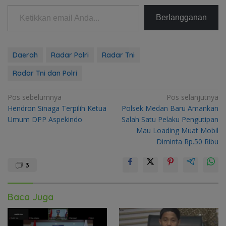
Ketikkan email Anda...
Berlangganan
Daerah
Radar Polri
Radar Tni
Radar Tni dan Polri
Navigasi
Pos sebelumnya
Pos selanjutnya
Hendron Sinaga Terpilih Ketua
Polsek Medan Baru Amankan
pos
Umum DPP Aspekindo
Salah Satu Pelaku Pengutipan
Mau Loading Muat Mobil
Diminta Rp.50 Ribu
3
Baca Juga