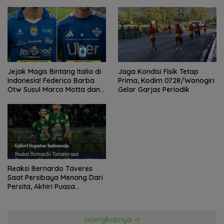
Kebangsaan Bersama Ustad
Adi Hidayat
Jejak Magis Bintang Italia di
Jaga Kondisi Fisik Tetap
Indonesia! Federico Barba
Prima, Kodim 0728/Wonogiri
Otw Susul Marco Motta dan
Gelar Garjas Periodik
Stefano Beltrame Angkat
Trofi?
Reaksi Bernardo Taveres
Saat Persibaya Menang Dari
Persita, Akhiri Puasa
Kemenangan
Selengkapnya