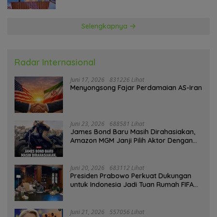
Selengkapnya
Radar Internasional
Juni 17, 2026
831226 Lihat
Menyongsong Fajar Perdamaian AS-Iran
Juni 23, 2026
688581 Lihat
James Bond Baru Masih Dirahasiakan,
Amazon MGM Janji Pilih Aktor Dengan
Hati-hati
Juni 20, 2026
683112 Lihat
Presiden Prabowo Perkuat Dukungan
untuk Indonesia Jadi Tuan Rumah FIFA
ASEAN dan Persiapan Timnas Menuju
Piala Dunia 2030
Juni 21, 2026
557056 Lihat