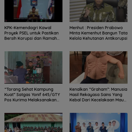
KPK-Kemendagri Kawal
Menhut : Presiden Prabowo
Proyek PSEL untuk Pastikan
Minta Kemenhut Bangun Tata
Bersih Korupsi dan Ramah
Kelola Kehutanan Antikorupsi
Lingkungan
“Torang Sehat Kampung
Kenalkan “Graham”: Manusia
Kuat” Satgas Yonif 645/GTY
Hasil Rekayasa Sains Yang
Pos Kurima Melaksanakan
Kebal Dari Kecelakaan Maut
Pelayanan kesehatan Gratis 1
Paling Tragis!
x 24 Jam