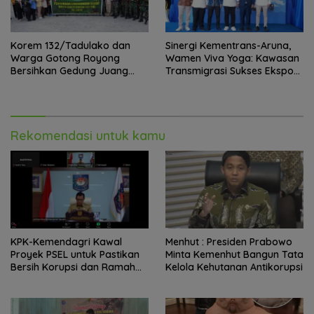
Korem 132/Tadulako dan
Sinergi Kementrans-Aruna,
Warga Gotong Royong
Wamen Viva Yoga: Kawasan
Bersihkan Gedung Juang
Transmigrasi Sukses Ekspor
Palu
Rajungan Ke Pasar Global
Rekomendasi untuk kamu
KPK-Kemendagri Kawal
Menhut : Presiden Prabowo
Proyek PSEL untuk Pastikan
Minta Kemenhut Bangun Tata
Bersih Korupsi dan Ramah
Kelola Kehutanan Antikorupsi
Lingkungan