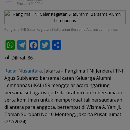
Februari 2, 2024
Panglima TNI Gelar Kegiatan Silaturahmi Bersama Alumni Lemhannas
W
T
F
T
S
h
el
ac
w
h
Dilihat:
86
at
e
e
itt
ar
s
gr
b
er
e
Radar Nusantara
, Jakarta – Panglima TNI Jenderal TNI
Agus Subiyanto bersama Ikatan Keluarga Alumni
A
a
o
Lemhannas (IKAL) 59 menggelar acara ngariung
p
m
o
bersama sebagai wujud silaturahmi dan kebersamaan
p
k
serta komitmen untuk memperkuat tali persaudaraan
di antara para anggota, bertempat di Wisma A. Yani Jl.
Taman Suropati No.10 Menteng, Jakarta Pusat. Jumat
(2/2/2024).