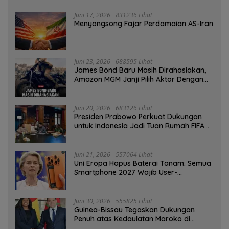
Juni 17, 2026
831236 Lihat
Menyongsong Fajar Perdamaian AS-Iran
Juni 23, 2026
688595 Lihat
James Bond Baru Masih Dirahasiakan,
Amazon MGM Janji Pilih Aktor Dengan
Hati-hati
Juni 20, 2026
683126 Lihat
Presiden Prabowo Perkuat Dukungan
untuk Indonesia Jadi Tuan Rumah FIFA
ASEAN dan Persiapan Timnas Menuju
Piala Dunia 2030
Juni 21, 2026
557064 Lihat
Uni Eropa Hapus Baterai Tanam: Semua
Smartphone 2027 Wajib User-
Replaceable
Juni 30, 2026
555825 Lihat
Guinea-Bissau Tegaskan Dukungan
Penuh atas Kedaulatan Maroko di
Sahara