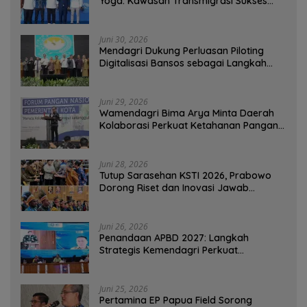
Yoga: Kawasan Transmigrasi Sukses
Ekspor Rajungan Ke Pasar Global
Juni 30, 2026
Mendagri Dukung Perluasan Piloting
Digitalisasi Bansos sebagai Langkah
Menuju Government Technology
Juni 29, 2026
Wamendagri Bima Arya Minta Daerah
Kolaborasi Perkuat Ketahanan Pangan
Perkotaan
Juni 28, 2026
Tutup Sarasehan KSTI 2026, Prabowo
Dorong Riset dan Inovasi Jawab
Tantangan Bangsa
Juni 26, 2026
Penandaan APBD 2027: Langkah
Strategis Kemendagri Perkuat
Ketahanan Pangan Nasional
Juni 25, 2026
Pertamina EP Papua Field Sorong