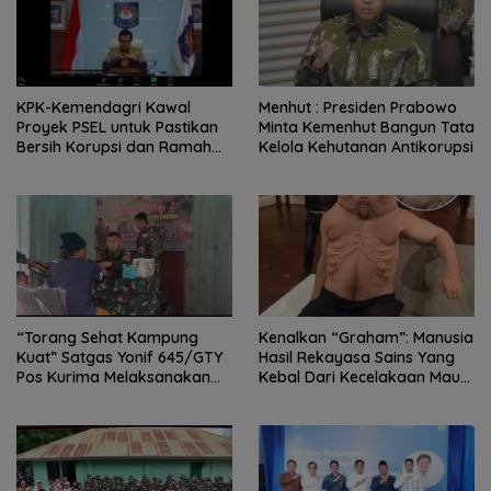
KPK-Kemendagri Kawal
Menhut : Presiden Prabowo
Proyek PSEL untuk Pastikan
Minta Kemenhut Bangun Tata
Bersih Korupsi dan Ramah
Kelola Kehutanan Antikorupsi
Lingkungan
“Torang Sehat Kampung
Kenalkan “Graham”: Manusia
Kuat” Satgas Yonif 645/GTY
Hasil Rekayasa Sains Yang
Pos Kurima Melaksanakan
Kebal Dari Kecelakaan Maut
Pelayanan kesehatan Gratis 1
Paling Tragis!
x 24 Jam