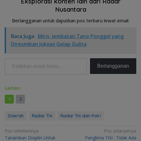
Eksplorasi konten lain dari Radar
Nusantara
Berlangganan untuk dapatkan pos terbaru lewat email.
Baca Juga:
Miris, Jembatan Tano Ponggol yang
Diresmikan Jokowi Gelap Gulita
Ketikkan email Anda...
Berlangganan
Laman:
1
2
Daerah
Radar Tni
Radar Tni dan Polri
Navigasi
Pos sebelumnya
Pos selanjutnya
Tanamkan Disiplin Untuk
Panglima TNI : Tidak Ada
pos