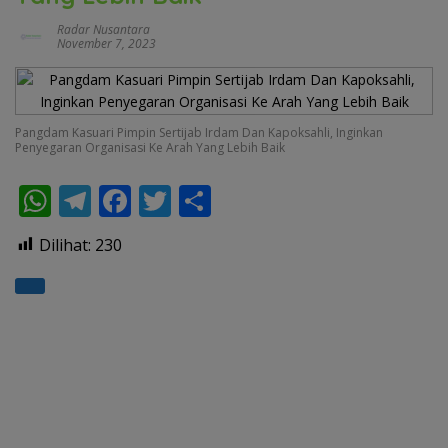
Radar Nusantara
November 7, 2023
Pangdam Kasuari Pimpin Sertijab Irdam Dan Kapoksahli, Inginkan
Penyegaran Organisasi Ke Arah Yang Lebih Baik
W
T
F
T
S
h
el
ac
w
h
Dilihat:
230
at
e
e
itt
ar
s
gr
b
er
e
A
a
o
p
m
o
p
k