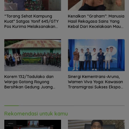
“Torang Sehat Kampung
Kenalkan “Graham”: Manusia
Kuat” Satgas Yonif 645/GTY
Hasil Rekayasa Sains Yang
Pos Kurima Melaksanakan
Kebal Dari Kecelakaan Maut
Pelayanan kesehatan Gratis 1
Paling Tragis!
x 24 Jam
Korem 132/Tadulako dan
Sinergi Kementrans-Aruna,
Warga Gotong Royong
Wamen Viva Yoga: Kawasan
Bersihkan Gedung Juang
Transmigrasi Sukses Ekspor
Palu
Rajungan Ke Pasar Global
Rekomendasi untuk kamu