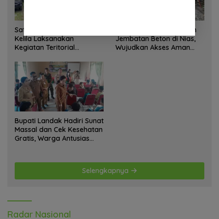
Satgas Yonif 645 GTY Pos
Satgas Bakti TNI Bangun
Kelila Laksanakan
Jembatan Beton di Nias,
Kegiatan Teritorial
Wujudkan Akses Aman
Anjangsana Ketempat
bagi Warga
Tokoh Adat dan Lurah
Bupati Landak Hadiri Sunat
Massal dan Cek Kesehatan
Gratis, Warga Antusias
Ikuti Kegiatan
Selengkapnya
Radar Nasional