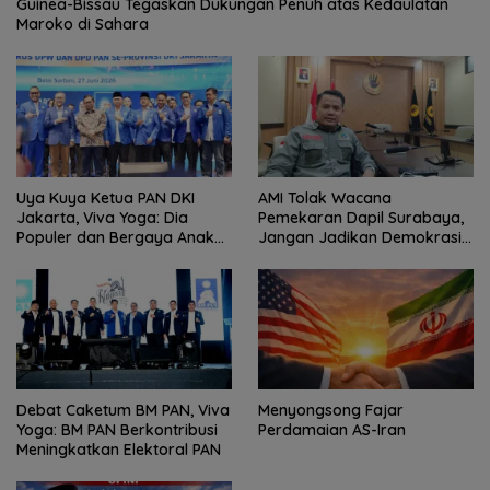
Guinea-Bissau Tegaskan Dukungan Penuh atas Kedaulatan
Maroko di Sahara
Uya Kuya Ketua PAN DKI
AMI Tolak Wacana
Jakarta, Viva Yoga: Dia
Pemekaran Dapil Surabaya,
Populer dan Bergaya Anak
Jangan Jadikan Demokrasi
Muda
Sebagai Arena Kepentingan
Politik
Debat Caketum BM PAN, Viva
Menyongsong Fajar
Yoga: BM PAN Berkontribusi
Perdamaian AS-Iran
Meningkatkan Elektoral PAN