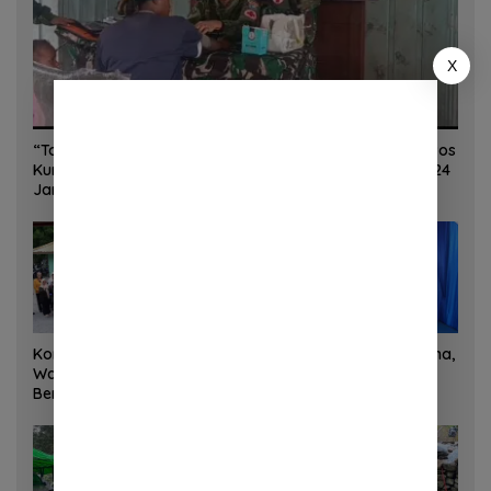
X
“Torang Sehat Kampung Kuat” Satgas Yonif 645/GTY Pos
Kurima Melaksanakan Pelayanan kesehatan Gratis 1 x 24
Jam
Korem 132/Tadulako dan
Sinergi Kementrans-Aruna,
Warga Gotong Royong
Wamen Viva Yoga:
Bersihkan Gedung Juang
Kawasan Transmigrasi
Palu
Sukses Ekspor Rajungan
Ke Pasar Global