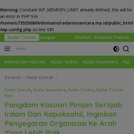
Warning
: Constant WP_MEMORY_LIMIT already defined, this will be
an error in PHP 9 in
/home/u735550809/domains/radarnusantara.my.id/public_html
/wp-config.php
on line
131
Langsung
Radar Terkini
Menhut : Presiden Prabowo Minta Kemenhut Bangun T
ke
konten
Belanja dan Hiburan
Radar Terkini
Radar Nusantara
Radar
Beranda
Radar Daerah
Radar Daerah
,
Radar Nusantara
,
Radar Terkini
,
Radar Tni Dan
Polri
Pangdam Kasuari Pimpin Sertijab
Irdam Dan Kapoksahli, Inginkan
Penyegaran Organisasi Ke Arah
Yang Lebih Baik