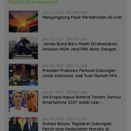
Radar Internasional
Juni 17, 2026
831234 Lihat
Menyongsong Fajar Perdamaian AS-Iran
Juni 23, 2026
688590 Lihat
James Bond Baru Masih Dirahasiakan,
Amazon MGM Janji Pilih Aktor Dengan
Hati-hati
Juni 20, 2026
683119 Lihat
Presiden Prabowo Perkuat Dukungan
untuk Indonesia Jadi Tuan Rumah FIFA
ASEAN dan Persiapan Timnas Menuju
Piala Dunia 2030
Juni 21, 2026
557059 Lihat
Uni Eropa Hapus Baterai Tanam: Semua
Smartphone 2027 Wajib User-
Replaceable
Juni 30, 2026
555823 Lihat
Guinea-Bissau Tegaskan Dukungan
Penuh atas Kedaulatan Maroko di