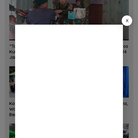
X
“Torang Sehat Kampung Kuat” Satgas Yonif 645/GTY Pos
Kurima Melaksanakan Pelayanan kesehatan Gratis 1 x 24
Jam
Korem 132/Tadulako dan
Sinergi Kementrans-Aruna,
Warga Gotong Royong
Wamen Viva Yoga:
Bersihkan Gedung Juang
Kawasan Transmigrasi
Palu
Sukses Ekspor Rajungan
Ke Pasar Global