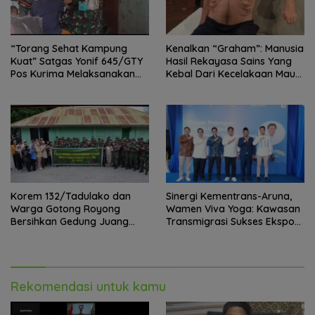
“Torang Sehat Kampung
Kenalkan “Graham”: Manusia
Kuat” Satgas Yonif 645/GTY
Hasil Rekayasa Sains Yang
Pos Kurima Melaksanakan
Kebal Dari Kecelakaan Maut
Pelayanan kesehatan Gratis 1
Paling Tragis!
x 24 Jam
Korem 132/Tadulako dan
Sinergi Kementrans-Aruna,
Warga Gotong Royong
Wamen Viva Yoga: Kawasan
Bersihkan Gedung Juang
Transmigrasi Sukses Ekspor
Palu
Rajungan Ke Pasar Global
Rekomendasi untuk kamu