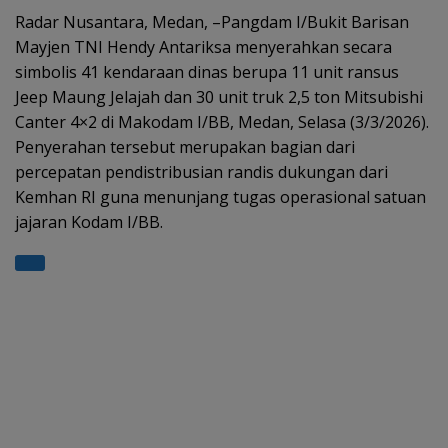
s
gr
b
er
e
Radar Nusantara, Medan, –Pangdam I/Bukit Barisan
Mayjen TNI Hendy Antariksa menyerahkan secara
A
a
o
simbolis 41 kendaraan dinas berupa 11 unit ransus
p
m
o
Jeep Maung Jelajah dan 30 unit truk 2,5 ton Mitsubishi
p
k
Canter 4×2 di Makodam I/BB, Medan, Selasa (3/3/2026).
Penyerahan tersebut merupakan bagian dari
percepatan pendistribusian randis dukungan dari
Kemhan RI guna menunjang tugas operasional satuan
jajaran Kodam I/BB.