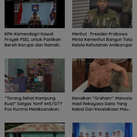
KPK-Kemendagri Kawal
Menhut : Presiden Prabowo
Proyek PSEL untuk Pastikan
Minta Kemenhut Bangun Tata
Bersih Korupsi dan Ramah
Kelola Kehutanan Antikorupsi
Lingkungan
“Torang Sehat Kampung
Kenalkan “Graham”: Manusia
Kuat” Satgas Yonif 645/GTY
Hasil Rekayasa Sains Yang
Pos Kurima Melaksanakan
Kebal Dari Kecelakaan Maut
Pelayanan kesehatan Gratis 1
Paling Tragis!
x 24 Jam