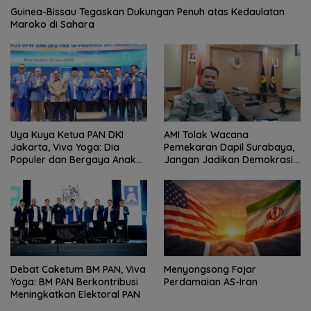
Guinea-Bissau Tegaskan Dukungan Penuh atas Kedaulatan
Maroko di Sahara
Uya Kuya Ketua PAN DKI
AMI Tolak Wacana
Jakarta, Viva Yoga: Dia
Pemekaran Dapil Surabaya,
Populer dan Bergaya Anak
Jangan Jadikan Demokrasi
Muda
Sebagai Arena Kepentingan
Politik
Debat Caketum BM PAN, Viva
Menyongsong Fajar
Yoga: BM PAN Berkontribusi
Perdamaian AS-Iran
Meningkatkan Elektoral PAN