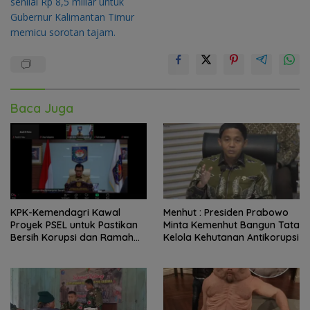
senilai Rp 8,5 miliar untuk
Gubernur Kalimantan Timur
memicu sorotan tajam.
Baca Juga
KPK-Kemendagri Kawal
Menhut : Presiden Prabowo
Proyek PSEL untuk Pastikan
Minta Kemenhut Bangun Tata
Bersih Korupsi dan Ramah
Kelola Kehutanan Antikorupsi
Lingkungan