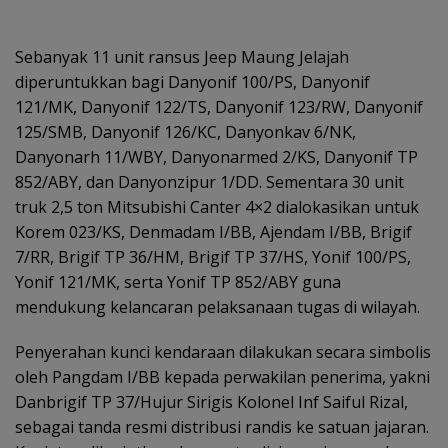
Sebanyak 11 unit ransus Jeep Maung Jelajah
diperuntukkan bagi Danyonif 100/PS, Danyonif
121/MK, Danyonif 122/TS, Danyonif 123/RW, Danyonif
125/SMB, Danyonif 126/KC, Danyonkav 6/NK,
Danyonarh 11/WBY, Danyonarmed 2/KS, Danyonif TP
852/ABY, dan Danyonzipur 1/DD. Sementara 30 unit
truk 2,5 ton Mitsubishi Canter 4×2 dialokasikan untuk
Korem 023/KS, Denmadam I/BB, Ajendam I/BB, Brigif
7/RR, Brigif TP 36/HM, Brigif TP 37/HS, Yonif 100/PS,
Yonif 121/MK, serta Yonif TP 852/ABY guna
mendukung kelancaran pelaksanaan tugas di wilayah.
Penyerahan kunci kendaraan dilakukan secara simbolis
oleh Pangdam I/BB kepada perwakilan penerima, yakni
Danbrigif TP 37/Hujur Sirigis Kolonel Inf Saiful Rizal,
sebagai tanda resmi distribusi randis ke satuan jajaran.