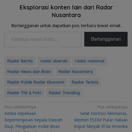
Eksplorasi konten lain dari Radar
Nusantara
Berlangganan untuk dapatkan pos terbaru lewat email.
Ketikkan email Anda...
Berlangganan
Radar Berita
radar daerah
radar nasional
Radar News dan Iklan
Radar Nusantara
Radar Politik Radar Ekonomi
Radar Terkini
Radar TNI & Polri
Radar Trending
Navigasi
Pos sebelumnya
Pos selanjutnya
Ketika Kepekaan
Selat Hormuz Memanas,
pos
Kepemimpinan Kepala Daerah
Menteri ESDM Putar Haluan
Diuji, Pengadaan mobil dinas
Impor Minyak RI ke Amerika