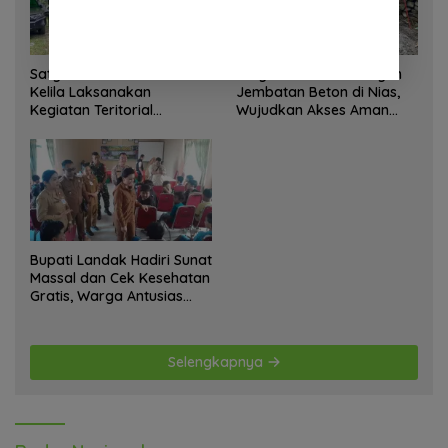
Satgas Yonif 645 GTY Pos
Satgas Bakti TNI Bangun
Kelila Laksanakan
Jembatan Beton di Nias,
Kegiatan Teritorial
Wujudkan Akses Aman
Anjangsana Ketempat
bagi Warga
Tokoh Adat dan Lurah
Bupati Landak Hadiri Sunat
Massal dan Cek Kesehatan
Gratis, Warga Antusias
Ikuti Kegiatan
Selengkapnya