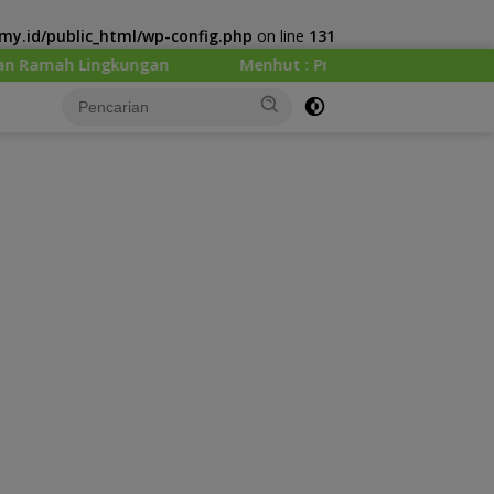
y.id/public_html/wp-config.php
on line
131
Menhut : Presiden Prabowo Minta Kemenhut Bangun Tata 