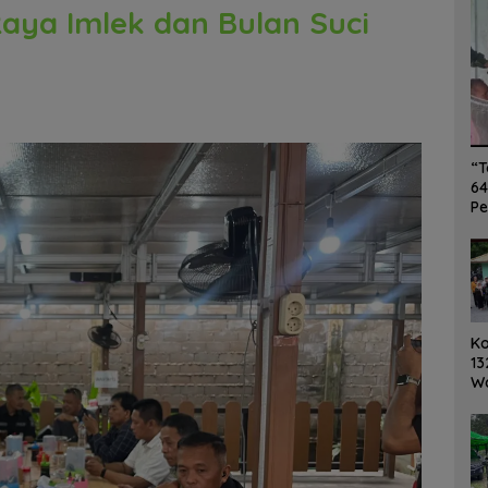
aya Imlek dan Bulan Suci
“T
64
Pe
K
13
W
Ro
Ge