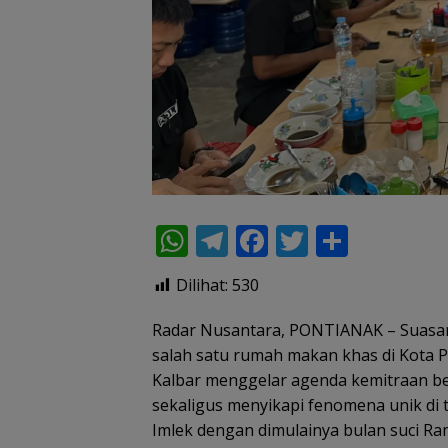
W
T
F
T
S
h
el
ac
w
h
Dilihat:
530
at
e
e
itt
ar
s
gr
b
er
e
​Radar Nusantara, PONTIANAK – Suasa
salah satu rumah makan khas di Kota P
A
a
o
Kalbar menggelar agenda kemitraan b
p
m
o
sekaligus menyikapi fenomena unik di
p
k
Imlek dengan dimulainya bulan suci R