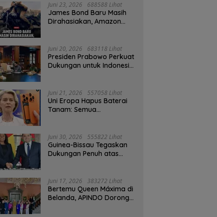
Juni 23, 2026
688588 Lihat
James Bond Baru Masih
Dirahasiakan, Amazon
MGM Janji Pilih Aktor
Dengan Hati-hati
Juni 20, 2026
683118 Lihat
Presiden Prabowo Perkuat
Dukungan untuk Indonesia
Jadi Tuan Rumah FIFA
ASEAN dan Persiapan
Timnas Menuju Piala Dunia
Juni 21, 2026
557058 Lihat
2030
Uni Eropa Hapus Baterai
Tanam: Semua
Smartphone 2027 Wajib
User-Replaceable
Juni 30, 2026
555822 Lihat
Guinea-Bissau Tegaskan
Dukungan Penuh atas
Kedaulatan Maroko di
Sahara
Juni 17, 2026
383272 Lihat
Bertemu Queen Máxima di
Belanda, APINDO Dorong
Kesehatan Finansial
Pekerja