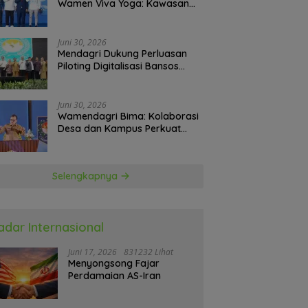
Wamen Viva Yoga: Kawasan
Transmigrasi Sukses Ekspor
Rajungan Ke Pasar Global
Juni 30, 2026
Mendagri Dukung Perluasan
Piloting Digitalisasi Bansos
sebagai Langkah Menuju
Government Technology
Juni 30, 2026
Wamendagri Bima: Kolaborasi
Desa dan Kampus Perkuat
Kapasitas Kepala Desa
Selengkapnya
adar Internasional
Juni 17, 2026
831232 Lihat
Menyongsong Fajar
Perdamaian AS-Iran