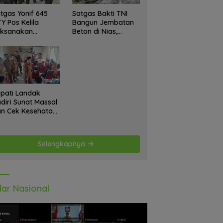
tgas Yonif 645
Satgas Bakti TNI
Y Pos Kelila
Bangun Jembatan
aksanakan
Beton di Nias,
giatan Teritorial
Wujudkan Akses
njangsana
Aman bagi Warga
etempat Tokoh
at dan Lurah
pati Landak
diri Sunat Massal
n Cek Kesehatan
atis, Warga
tusias Ikuti
giatan
Selengkapnya
ar Nasional