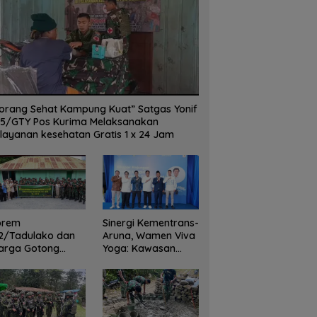
orang Sehat Kampung Kuat” Satgas Yonif
5/GTY Pos Kurima Melaksanakan
layanan kesehatan Gratis 1 x 24 Jam
orem
Sinergi Kementrans-
2/Tadulako dan
Aruna, Wamen Viva
arga Gotong
Yoga: Kawasan
yong Bersihkan
Transmigrasi
dung Juang Palu
Sukses Ekspor
Rajungan Ke Pasar
Global