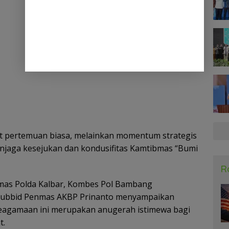
at pertemuan biasa, melainkan momentum strategis
jaga kesejukan dan kondusifitas Kamtibmas “Bumi
R
umas Polda Kalbar, Kombes Pol Bambang
 Kasubbid Penmas AKBP Prinanto menyampaikan
agamaan ini merupakan anugerah istimewa bagi
t.