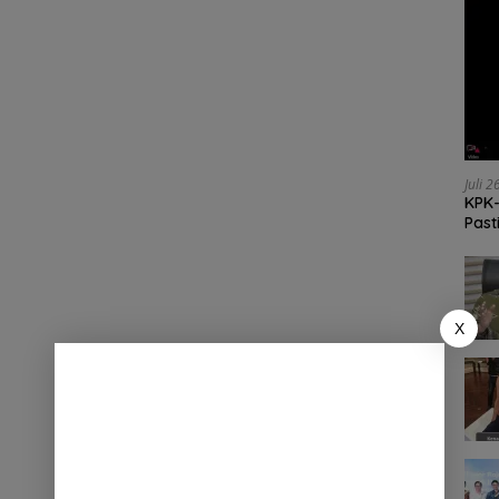
Juli 
KPK-
Past
X