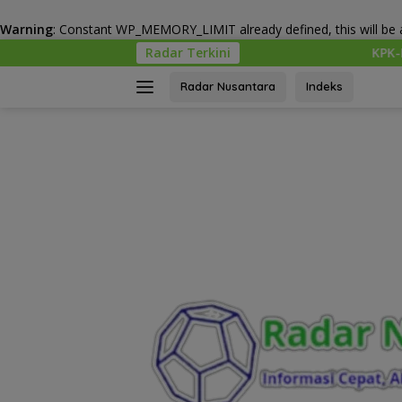
Warning
: Constant WP_MEMORY_LIMIT already defined, this will be a
Langsung
Radar Terkini
KPK-Kemendagri Kawal Proyek 
ke
konten
Radar Nusantara
Indeks