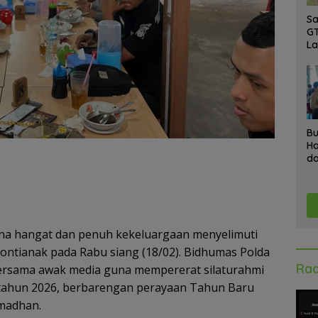
Sa
GT
L
Ke
A
K
Ad
Bu
Ha
da
Gr
An
Ke
na hangat dan penuh kekeluargaan menyelimuti
ontianak pada Rabu siang (18/02). Bidhumas Polda
Rad
ersama awak media guna mempererat silaturahmi
 tahun 2026, berbarengan perayaan Tahun Baru
amadhan.