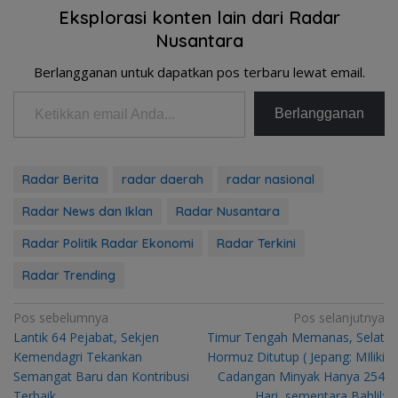
Eksplorasi konten lain dari Radar
Nusantara
Berlangganan untuk dapatkan pos terbaru lewat email.
Ketikkan email Anda...
Berlangganan
Radar Berita
radar daerah
radar nasional
Radar News dan Iklan
Radar Nusantara
Radar Politik Radar Ekonomi
Radar Terkini
Radar Trending
Navigasi
Pos sebelumnya
Pos selanjutnya
Lantik 64 Pejabat, Sekjen
Timur Tengah Memanas, Selat
pos
Kemendagri Tekankan
Hormuz Ditutup ( Jepang: MIliki
Semangat Baru dan Kontribusi
Cadangan Minyak Hanya 254
Terbaik
Hari, sementara Bahlil: