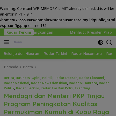
Warning
: Constant WP_MEMORY_LIMIT already defined, this will be
an error in PHP 9 in
/home/u735550809/domains/radarnusantara.my.id/public_html
/wp-config.php
on line
131
Langsung
gan
Radar Terkini
Menhut : Presiden Prabowo Minta Kemenhut Bangu
ke
konten
Belanja dan Hiburan
Radar Terkini
Radar Nusantara
Radar
Beranda
Berita
Berita
,
Business
,
Opini
,
Politik
,
Radar Daerah
,
Radar Ekonomi
,
Radar Nasional
,
Radar News dan Iklan
,
Radar Nusantara
,
Radar
Politik
,
Radar Terkini
,
Radar Tni Dan Polri
,
Trending
Mendagri dan Menteri PKP Tinjau
Program Peningkatan Kualitas
Permukiman Kumuh di Kubu Raya