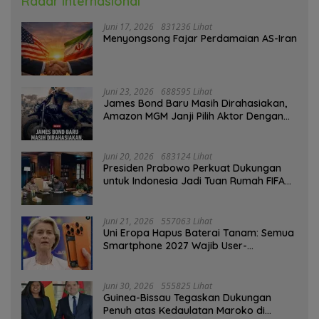
Radar Internasional
Juni 17, 2026
831236 Lihat
Menyongsong Fajar Perdamaian AS-Iran
Juni 23, 2026
688595 Lihat
James Bond Baru Masih Dirahasiakan,
Amazon MGM Janji Pilih Aktor Dengan
Hati-hati
Juni 20, 2026
683124 Lihat
Presiden Prabowo Perkuat Dukungan
untuk Indonesia Jadi Tuan Rumah FIFA
ASEAN dan Persiapan Timnas Menuju
Piala Dunia 2030
Juni 21, 2026
557063 Lihat
Uni Eropa Hapus Baterai Tanam: Semua
Smartphone 2027 Wajib User-
Replaceable
Juni 30, 2026
555825 Lihat
Guinea-Bissau Tegaskan Dukungan
Penuh atas Kedaulatan Maroko di