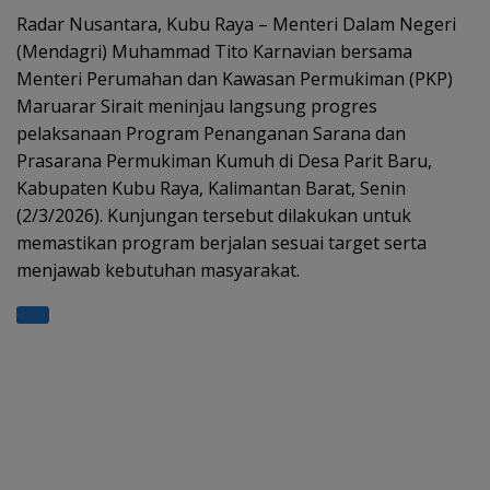
s
gr
b
er
e
Radar Nusantara, Kubu Raya – Menteri Dalam Negeri
(Mendagri) Muhammad Tito Karnavian bersama
A
a
o
Menteri Perumahan dan Kawasan Permukiman (PKP)
p
m
o
Maruarar Sirait meninjau langsung progres
p
k
pelaksanaan Program Penanganan Sarana dan
Prasarana Permukiman Kumuh di Desa Parit Baru,
Kabupaten Kubu Raya, Kalimantan Barat, Senin
(2/3/2026). Kunjungan tersebut dilakukan untuk
memastikan program berjalan sesuai target serta
menjawab kebutuhan masyarakat.