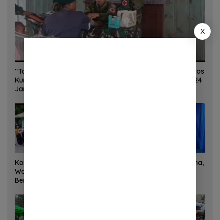
X
“Torang Sehat Kampung Kuat” Satgas Yonif 645/GTY Pos
Kurima Melaksanakan Pelayanan kesehatan Gratis 1 x 24
Jam
Korem 132/Tadulako dan
Sinergi Kementrans-Aruna,
Warga Gotong Royong
Wamen Viva Yoga:
Bersihkan Gedung Juang
Kawasan Transmigrasi
Palu
Sukses Ekspor Rajungan
Ke Pasar Global