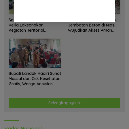
Satgas Yonif 645 GTY Pos
Satgas Bakti TNI Bangun
Kelila Laksanakan
Jembatan Beton di Nias,
Kegiatan Teritorial
Wujudkan Akses Aman
Anjangsana Ketempat
bagi Warga
Tokoh Adat dan Lurah
Bupati Landak Hadiri Sunat
Massal dan Cek Kesehatan
Gratis, Warga Antusias
Ikuti Kegiatan
Selengkapnya
Radar Nasional