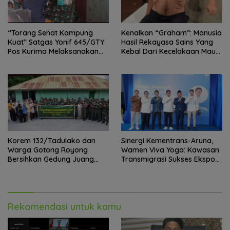
“Torang Sehat Kampung
Kenalkan “Graham”: Manusia
Kuat” Satgas Yonif 645/GTY
Hasil Rekayasa Sains Yang
Pos Kurima Melaksanakan
Kebal Dari Kecelakaan Maut
Pelayanan kesehatan Gratis 1
Paling Tragis!
x 24 Jam
Korem 132/Tadulako dan
Sinergi Kementrans-Aruna,
Warga Gotong Royong
Wamen Viva Yoga: Kawasan
Bersihkan Gedung Juang
Transmigrasi Sukses Ekspor
Palu
Rajungan Ke Pasar Global
Rekomendasi untuk kamu