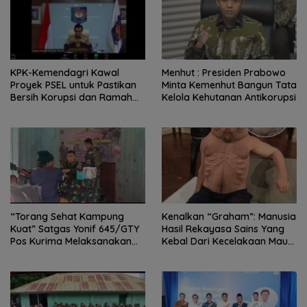
KPK-Kemendagri Kawal
Menhut : Presiden Prabowo
Proyek PSEL untuk Pastikan
Minta Kemenhut Bangun Tata
Bersih Korupsi dan Ramah
Kelola Kehutanan Antikorupsi
Lingkungan
“Torang Sehat Kampung
Kenalkan “Graham”: Manusia
Kuat” Satgas Yonif 645/GTY
Hasil Rekayasa Sains Yang
Pos Kurima Melaksanakan
Kebal Dari Kecelakaan Maut
Pelayanan kesehatan Gratis 1
Paling Tragis!
x 24 Jam