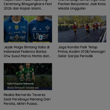
Ceremony Bhayangkara Fest
Pacitan Berpotensi Jadi Kota
2026 dan Kajian Islami
Wisata Unggulan
Kebangsaan Bersama Ustad
Adi Hidayat
Jejak Magis Bintang Italia di
Jaga Kondisi Fisik Tetap
Indonesia! Federico Barba
Prima, Kodim 0728/Wonogiri
Otw Susul Marco Motta dan
Gelar Garjas Periodik
Stefano Beltrame Angkat
Trofi?
Reaksi Bernardo Taveres
Saat Persibaya Menang Dari
Persita, Akhiri Puasa
Kemenangan