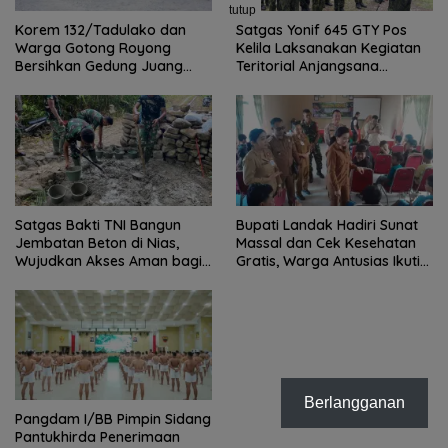
tutup
Satgas Yonif 645 GTY Pos
Korem 132/Tadulako dan
Kelila Laksanakan Kegiatan
Warga Gotong Royong
Teritorial Anjangsana
Bersihkan Gedung Juang
Ketempat Tokoh Adat dan
Palu
Lurah
Satgas Bakti TNI Bangun
Bupati Landak Hadiri Sunat
Jembatan Beton di Nias,
Massal dan Cek Kesehatan
Wujudkan Akses Aman bagi
Gratis, Warga Antusias Ikuti
Warga
Kegiatan
Berlangganan
Pangdam I/BB Pimpin Sidang
Pantukhirda Penerimaan