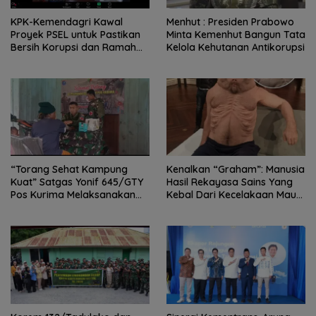
KPK-Kemendagri Kawal
Menhut : Presiden Prabowo
Proyek PSEL untuk Pastikan
Minta Kemenhut Bangun Tata
Bersih Korupsi dan Ramah
Kelola Kehutanan Antikorupsi
Lingkungan
“Torang Sehat Kampung
Kenalkan “Graham”: Manusia
Kuat” Satgas Yonif 645/GTY
Hasil Rekayasa Sains Yang
Pos Kurima Melaksanakan
Kebal Dari Kecelakaan Maut
Pelayanan kesehatan Gratis 1
Paling Tragis!
x 24 Jam