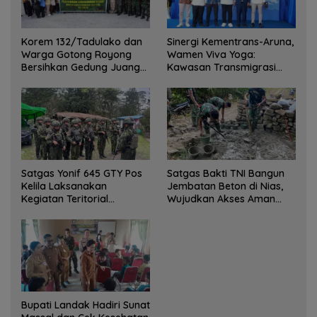
Korem 132/Tadulako dan
Sinergi Kementrans-Aruna,
Warga Gotong Royong
Wamen Viva Yoga:
Bersihkan Gedung Juang
Kawasan Transmigrasi
Palu
Sukses Ekspor Rajungan
Ke Pasar Global
Satgas Yonif 645 GTY Pos
Satgas Bakti TNI Bangun
Kelila Laksanakan
Jembatan Beton di Nias,
Kegiatan Teritorial
Wujudkan Akses Aman
Anjangsana Ketempat
bagi Warga
Tokoh Adat dan Lurah
Bupati Landak Hadiri Sunat