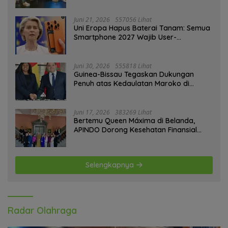
ASEAN dan Persiapan Timnas Menuju
Piala Dunia 2030
Juni 21, 2026
557056 Lihat
Uni Eropa Hapus Baterai Tanam: Semua
Smartphone 2027 Wajib User-
Replaceable
Juni 30, 2026
555818 Lihat
Guinea-Bissau Tegaskan Dukungan
Penuh atas Kedaulatan Maroko di
Sahara
Juni 17, 2026
383269 Lihat
Bertemu Queen Máxima di Belanda,
APINDO Dorong Kesehatan Finansial
Pekerja
Selengkapnya
Radar Olahraga