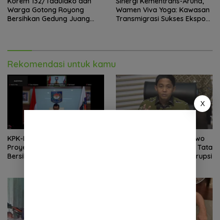
Korem 132/Tadulako dan
Sinergi Kementrans-Aruna,
Warga Gotong Royong
Wamen Viva Yoga: Kawasan
Bersihkan Gedung Juang
Transmigrasi Sukses Ekspor
Palu
Rajungan Ke Pasar Global
Rekomendasi untuk kamu
X
KPK-Kemendagri Kawal
Menhut : Presiden Prabowo
Proyek PSEL untuk Pastikan
Minta Kemenhut Bangun Tata
Bersih Korupsi dan Ramah
Kelola Kehutanan Antikorupsi
Lingkungan