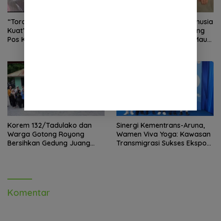
“Torang Sehat Kampung
Kenalkan “Graham”: Manusia
Kuat” Satgas Yonif 645/GTY
Hasil Rekayasa Sains Yang
Pos Kurima Melaksanakan
Kebal Dari Kecelakaan Maut
Pelayanan kesehatan Gratis 1
Paling Tragis!
x 24 Jam
Korem 132/Tadulako dan
Sinergi Kementrans-Aruna,
Warga Gotong Royong
Wamen Viva Yoga: Kawasan
Bersihkan Gedung Juang
Transmigrasi Sukses Ekspor
Palu
Rajungan Ke Pasar Global
Komentar