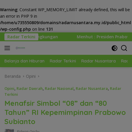
Warning
: Constant WP_MEMORY_LIMIT already defined, this will be
an error in PHP 9 in
/home/u735550809/domains/radarnusantara.my.id/public_html
/wp-config.php
on line
131
Langsung
an
Radar Terkini
Menhut : Presiden Prabowo Minta Kemenhut Bangun 
ke
konten
Belanja dan Hiburan
Radar Terkini
Radar Nusantara
Radar
Beranda
Opini
Opini
,
Radar Daerah
,
Radar Nasional
,
Radar Nusantara
,
Radar
Terkini
Menafsir Simbol “08” dan “80
Tahun” RI Kepemimpinan Prabowo
Subianto
Ridwan Onchy