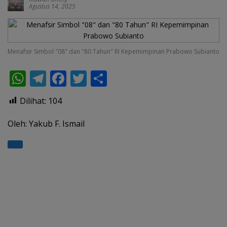
Agustus 14, 2025
Menafsir Simbol "08" dan "80 Tahun" RI Kepemimpinan Prabowo Subianto
W
T
F
T
S
h
el
ac
w
h
Dilihat:
104
at
e
e
itt
ar
s
gr
b
er
e
Oleh: Yakub F. Ismail
A
a
o
p
m
o
p
k