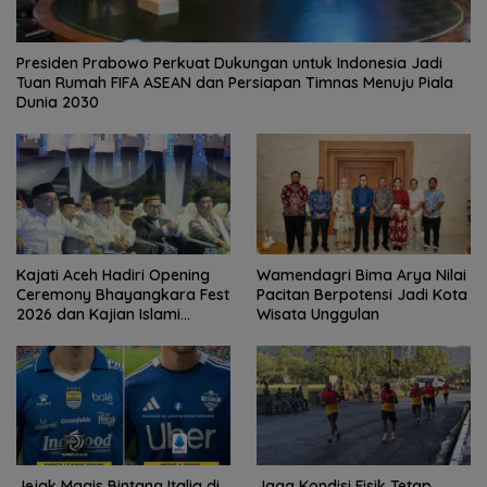
Presiden Prabowo Perkuat Dukungan untuk Indonesia Jadi
Tuan Rumah FIFA ASEAN dan Persiapan Timnas Menuju Piala
Dunia 2030
Kajati Aceh Hadiri Opening
Wamendagri Bima Arya Nilai
Ceremony Bhayangkara Fest
Pacitan Berpotensi Jadi Kota
2026 dan Kajian Islami
Wisata Unggulan
Kebangsaan Bersama Ustad
Adi Hidayat
Jejak Magis Bintang Italia di
Jaga Kondisi Fisik Tetap