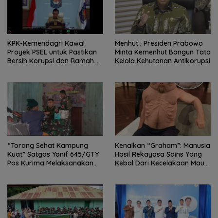
KPK-Kemendagri Kawal
Menhut : Presiden Prabowo
Proyek PSEL untuk Pastikan
Minta Kemenhut Bangun Tata
Bersih Korupsi dan Ramah
Kelola Kehutanan Antikorupsi
Lingkungan
“Torang Sehat Kampung
Kenalkan “Graham”: Manusia
Kuat” Satgas Yonif 645/GTY
Hasil Rekayasa Sains Yang
Pos Kurima Melaksanakan
Kebal Dari Kecelakaan Maut
Pelayanan kesehatan Gratis 1
Paling Tragis!
x 24 Jam