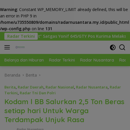
Warning
: Constant WP_MEMORY_LIMIT already defined, this will be
an error in PHP 9 in
/home/u735550809/domains/radarnusantara.my.id/public_html
/wp-config.php
on line
131
Langsung
Satgas Yonif 645/GTY Pos Kurima Melaksanakan Pelayanan kese
Radar Terkini
ke
konten
Belanja dan Hiburan
Radar Terkini
Radar Nusantara
Radar
Beranda
Berita
Berita
,
Radar Daerah
,
Radar Nasional
,
Radar Nusantara
,
Radar
Terkini
,
Radar Tni Dan Polri
Kodam l BB Salurkan 2,5 Ton Beras
setiap hari Untuk Warga
Terdampak Unjuk Rasa
Radar Nusantara