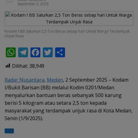
September 2, 2025
Kodam l BB Salurkan 2,5 Ton Beras setiap hari Untuk Warga Terdampak
Unjuk Rasa
W
T
F
T
S
h
el
ac
w
h
Dilihat:
38,949
at
e
e
itt
ar
s
gr
b
er
e
Radar Nusantara
,
Medan
, 2 September 2025 – Kodam
I/Bukit Barisan (BB) melalui Kodim 0201/Medan
A
a
o
menyalurkan bantuan beras sebanyak 500 karung
p
m
o
berisi 5 kilogram atau setara 2,5 ton kepada
p
k
masyarakat yang terdampak unjuk rasa di Kota Medan,
Senin (1/9/2025).