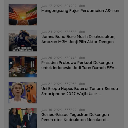
Juni 17, 2026
831232 Lihat
Menyongsong Fajar Perdamaian AS-Iran
Juni 23, 2026
688588 Lihat
James Bond Baru Masih Dirahasiakan,
Amazon MGM Janji Pilih Aktor Dengan
Hati-hati
Juni 20, 2026
683118 Lihat
Presiden Prabowo Perkuat Dukungan
untuk Indonesia Jadi Tuan Rumah FIFA
ASEAN dan Persiapan Timnas Menuju
Piala Dunia 2030
Juni 21, 2026
557058 Lihat
Uni Eropa Hapus Baterai Tanam: Semua
Smartphone 2027 Wajib User-
Replaceable
Juni 30, 2026
555822 Lihat
Guinea-Bissau Tegaskan Dukungan
Penuh atas Kedaulatan Maroko di
Sahara