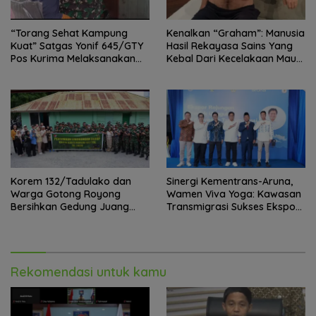
“Torang Sehat Kampung
Kenalkan “Graham”: Manusia
Kuat” Satgas Yonif 645/GTY
Hasil Rekayasa Sains Yang
Pos Kurima Melaksanakan
Kebal Dari Kecelakaan Maut
Pelayanan kesehatan Gratis 1
Paling Tragis!
x 24 Jam
Korem 132/Tadulako dan
Sinergi Kementrans-Aruna,
Warga Gotong Royong
Wamen Viva Yoga: Kawasan
Bersihkan Gedung Juang
Transmigrasi Sukses Ekspor
Palu
Rajungan Ke Pasar Global
Rekomendasi untuk kamu