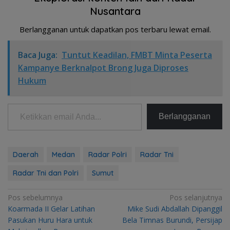
Nusantara
Berlangganan untuk dapatkan pos terbaru lewat email.
Baca Juga:
Tuntut Keadilan, FMBT Minta Peserta
Kampanye Berknalpot Brong Juga Diproses
Hukum
Ketikkan email Anda...
Berlangganan
Daerah
Medan
Radar Polri
Radar Tni
Radar Tni dan Polri
Sumut
Navigasi
Pos sebelumnya
Pos selanjutnya
Koarmada II Gelar Latihan
Mike Sudi Abdallah Dipanggil
pos
Pasukan Huru Hara untuk
Bela Timnas Burundi, Persijap