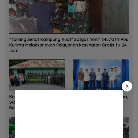
“Torang Sehat Kampung Kuat” Satgas Yonif 645/GTY Pos
Kurima Melaksanakan Pelayanan kesehatan Gratis 1 x 24
Jam
X
Korem 132/Tadulako dan
Sinergi Kementrans-Aruna,
Warga Gotong Royong
Wamen Viva Yoga:
Bersihkan Gedung Juang
Kawasan Transmigrasi
Palu
Sukses Ekspor Rajungan
Ke Pasar Global