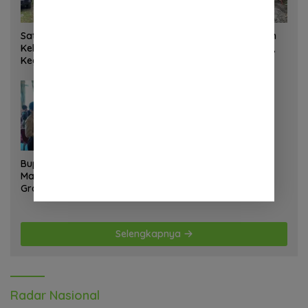
Satgas Yonif 645 GTY Pos
Satgas Bakti TNI Bangun
Kelila Laksanakan
Jembatan Beton di Nias,
Kegiatan Teritorial
Wujudkan Akses Aman
Anjangsana Ketempat
bagi Warga
Tokoh Adat dan Lurah
Bupati Landak Hadiri Sunat
Massal dan Cek Kesehatan
Gratis, Warga Antusias
Ikuti Kegiatan
Selengkapnya
Radar Nasional