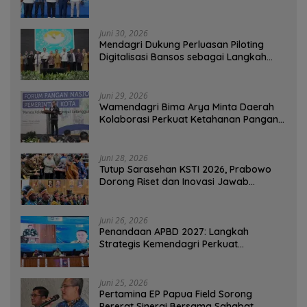
Ekspor Rajungan Ke Pasar Global
Juni 30, 2026
Mendagri Dukung Perluasan Piloting
Digitalisasi Bansos sebagai Langkah
Menuju Government Technology
Juni 29, 2026
Wamendagri Bima Arya Minta Daerah
Kolaborasi Perkuat Ketahanan Pangan
Perkotaan
Juni 28, 2026
Tutup Sarasehan KSTI 2026, Prabowo
Dorong Riset dan Inovasi Jawab
Tantangan Bangsa
Juni 26, 2026
Penandaan APBD 2027: Langkah
Strategis Kemendagri Perkuat
Ketahanan Pangan Nasional
Juni 25, 2026
Pertamina EP Papua Field Sorong
Pererat Sinergi Bersama Sahabat