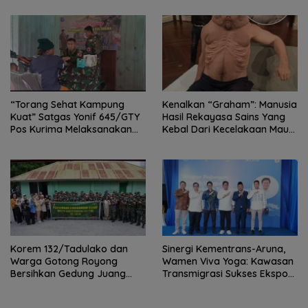
“Torang Sehat Kampung
Kenalkan “Graham”: Manusia
Kuat” Satgas Yonif 645/GTY
Hasil Rekayasa Sains Yang
Pos Kurima Melaksanakan
Kebal Dari Kecelakaan Maut
Pelayanan kesehatan Gratis 1
Paling Tragis!
x 24 Jam
Korem 132/Tadulako dan
Sinergi Kementrans-Aruna,
Warga Gotong Royong
Wamen Viva Yoga: Kawasan
Bersihkan Gedung Juang
Transmigrasi Sukses Ekspor
Palu
Rajungan Ke Pasar Global