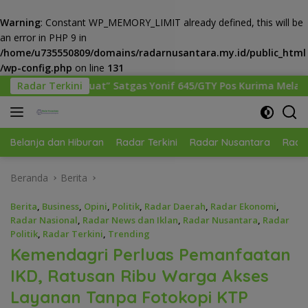
Warning
: Constant WP_MEMORY_LIMIT already defined, this will be
an error in PHP 9 in
/home/u735550809/domains/radarnusantara.my.id/public_html
/wp-config.php
on line
131
Langsung
gas Yonif 645/GTY Pos Kurima Melaksanakan Pelayanan keseha
Radar Terkini
ke
konten
Belanja dan Hiburan
Radar Terkini
Radar Nusantara
Radar
Beranda
Berita
Berita
,
Business
,
Opini
,
Politik
,
Radar Daerah
,
Radar Ekonomi
,
Radar Nasional
,
Radar News dan Iklan
,
Radar Nusantara
,
Radar
Politik
,
Radar Terkini
,
Trending
Kemendagri Perluas Pemanfaatan
IKD, Ratusan Ribu Warga Akses
Layanan Tanpa Fotokopi KTP