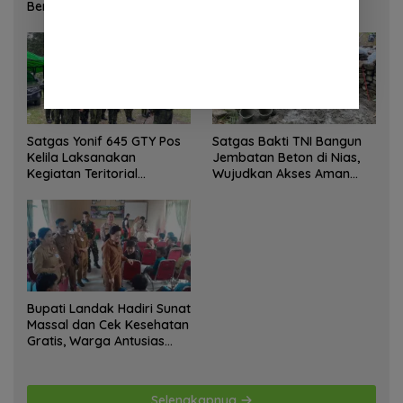
Bersihkan Gedung Juang
Kawasan Transmigrasi
Palu
Sukses Ekspor Rajungan
Ke Pasar Global
Satgas Yonif 645 GTY Pos
Satgas Bakti TNI Bangun
Kelila Laksanakan
Jembatan Beton di Nias,
Kegiatan Teritorial
Wujudkan Akses Aman
Anjangsana Ketempat
bagi Warga
Tokoh Adat dan Lurah
Bupati Landak Hadiri Sunat
Massal dan Cek Kesehatan
Gratis, Warga Antusias
Ikuti Kegiatan
Selengkapnya