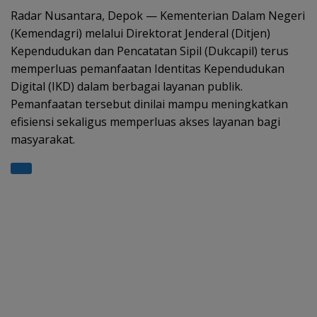
s
gr
b
er
e
Radar Nusantara, Depok — Kementerian Dalam Negeri
(Kemendagri) melalui Direktorat Jenderal (Ditjen)
A
a
o
Kependudukan dan Pencatatan Sipil (Dukcapil) terus
p
m
o
memperluas pemanfaatan Identitas Kependudukan
p
k
Digital (IKD) dalam berbagai layanan publik.
Pemanfaatan tersebut dinilai mampu meningkatkan
efisiensi sekaligus memperluas akses layanan bagi
masyarakat.