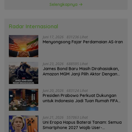
Selengkapnya
Radar Internasional
Juni 17, 2026
831236 Lihat
Menyongsong Fajar Perdamaian AS-Iran
Juni 23, 2026
688595 Lihat
James Bond Baru Masih Dirahasiakan,
Amazon MGM Janji Pilih Aktor Dengan
Hati-hati
Juni 20, 2026
683124 Lihat
Presiden Prabowo Perkuat Dukungan
untuk Indonesia Jadi Tuan Rumah FIFA
ASEAN dan Persiapan Timnas Menuju
Piala Dunia 2030
Juni 21, 2026
557063 Lihat
Uni Eropa Hapus Baterai Tanam: Semua
Smartphone 2027 Wajib User-