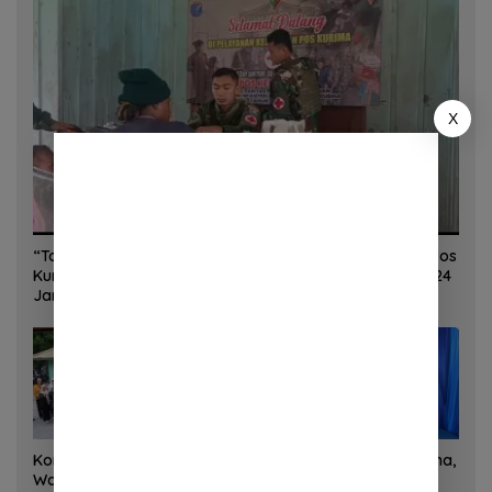
X
“Torang Sehat Kampung Kuat” Satgas Yonif 645/GTY Pos
Kurima Melaksanakan Pelayanan kesehatan Gratis 1 x 24
Jam
Korem 132/Tadulako dan
Sinergi Kementrans-Aruna,
Warga Gotong Royong
Wamen Viva Yoga: