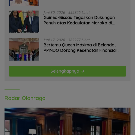
Replaceable
Juni 30, 2026
555825 Lihat
Guinea-Bissau Tegaskan Dukungan
Penuh atas Kedaulatan Maroko di
Sahara
Juni 17, 2026
383277 Lihat
Bertemu Queen Máxima di Belanda,
APINDO Dorong Kesehatan Finansial
Pekerja
Selengkapnya
Radar Olahraga