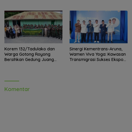
Pelayanan kesehatan Gratis 1
Paling Tragis!
x 24 Jam
Korem 132/Tadulako dan
Sinergi Kementrans-Aruna,
Warga Gotong Royong
Wamen Viva Yoga: Kawasan
Bersihkan Gedung Juang
Transmigrasi Sukses Ekspor
Palu
Rajungan Ke Pasar Global
Komentar