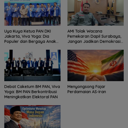
Uya Kuya Ketua PAN DKI
AMI Tolak Wacana
Jakarta, Viva Yoga: Dia
Pemekaran Dapil Surabaya,
Populer dan Bergaya Anak
Jangan Jadikan Demokrasi
Muda
Sebagai Arena Kepentingan
Politik
Debat Caketum BM PAN, Viva
Menyongsong Fajar
Yoga: BM PAN Berkontribusi
Perdamaian AS-Iran
Meningkatkan Elektoral PAN