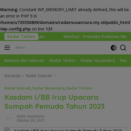
Warning
: Constant WP_MEMORY_LIMIT already defined, this will be
an error in PHP 9 in
/home/u735550809/domains/radarnusantara.my.id/public_html
/wp-config.php
on line
131
Langsung
Radar Terkini
Menhut : Presiden Prabowo Minta Kemenhut Bangun Tata
ke
konten
Belanja dan Hiburan
Radar Terkini
Radar Nusantara
Radar
Beranda
Radar Daerah
Radar Daerah
,
Radar Nusantara
,
Radar Terkini
Kasdam I/BB Irup Upacara
Sumpah Pemuda Tahun 2023
Radar Nusantara
Oktober 28, 2023