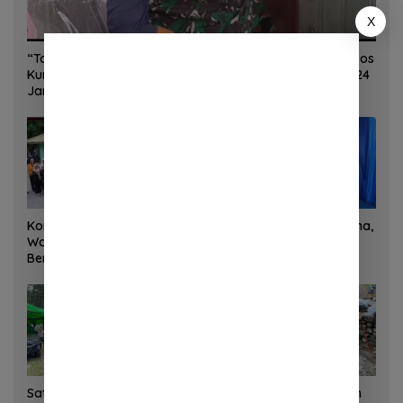
X
“Torang Sehat Kampung Kuat” Satgas Yonif 645/GTY Pos
Kurima Melaksanakan Pelayanan kesehatan Gratis 1 x 24
Jam
Korem 132/Tadulako dan
Sinergi Kementrans-Aruna,
Warga Gotong Royong
Wamen Viva Yoga:
Bersihkan Gedung Juang
Kawasan Transmigrasi
Palu
Sukses Ekspor Rajungan
Ke Pasar Global
Satgas Yonif 645 GTY Pos
Satgas Bakti TNI Bangun