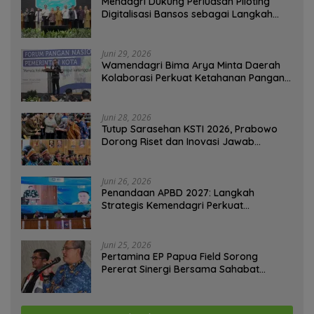
Mendagri Dukung Perluasan Piloting
Digitalisasi Bansos sebagai Langkah
Menuju Government Technology
Juni 29, 2026
Wamendagri Bima Arya Minta Daerah
Kolaborasi Perkuat Ketahanan Pangan
Perkotaan
Juni 28, 2026
Tutup Sarasehan KSTI 2026, Prabowo
Dorong Riset dan Inovasi Jawab
Tantangan Bangsa
Juni 26, 2026
Penandaan APBD 2027: Langkah
Strategis Kemendagri Perkuat
Ketahanan Pangan Nasional
Juni 25, 2026
Pertamina EP Papua Field Sorong
Pererat Sinergi Bersama Sahabat
Jurnalis Papua Barat Daya