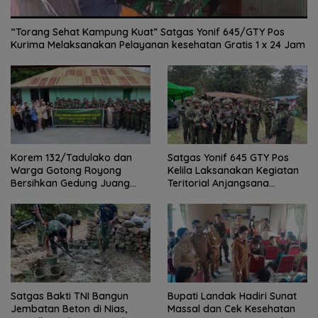
“Torang Sehat Kampung Kuat” Satgas Yonif 645/GTY Pos
Kurima Melaksanakan Pelayanan kesehatan Gratis 1 x 24 Jam
Satgas Yonif 645 GTY Pos
Korem 132/Tadulako dan
Kelila Laksanakan Kegiatan
Warga Gotong Royong
Teritorial Anjangsana
Bersihkan Gedung Juang
Ketempat Tokoh Adat dan
Palu
Lurah
Satgas Bakti TNI Bangun
Bupati Landak Hadiri Sunat
Jembatan Beton di Nias,
Massal dan Cek Kesehatan