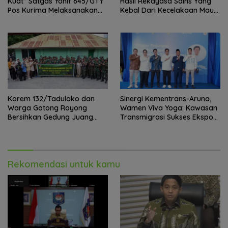
Kuat” Satgas Yonif 645/GTY
Hasil Rekayasa Sains Yang
Pos Kurima Melaksanakan
Kebal Dari Kecelakaan Maut
Pelayanan kesehatan Gratis 1
Paling Tragis!
x 24 Jam
Korem 132/Tadulako dan
Sinergi Kementrans-Aruna,
Warga Gotong Royong
Wamen Viva Yoga: Kawasan
Bersihkan Gedung Juang
Transmigrasi Sukses Ekspor
Palu
Rajungan Ke Pasar Global
Rekomendasi untuk kamu