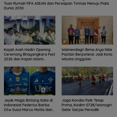
Tuan Rumah FIFA ASEAN dan Persiapan Timnas Menuju Piala
Dunia 2030
Kajati Aceh Hadiri Opening
Wamendagri Bima Arya Nilai
Ceremony Bhayangkara Fest
Pacitan Berpotensi Jadi Kota
2026 dan Kajian Islami
Wisata Unggulan
Kebangsaan Bersama Ustad
Adi Hidayat
Jejak Magis Bintang Italia di
Jaga Kondisi Fisik Tetap
Indonesia! Federico Barba
Prima, Kodim 0728/Wonogiri
Otw Susul Marco Motta dan
Gelar Garjas Periodik
Stefano Beltrame Angkat