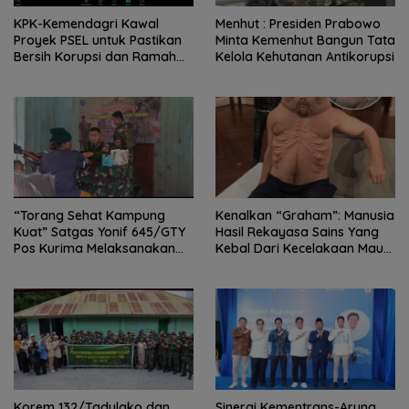
KPK-Kemendagri Kawal
Menhut : Presiden Prabowo
Proyek PSEL untuk Pastikan
Minta Kemenhut Bangun Tata
Bersih Korupsi dan Ramah
Kelola Kehutanan Antikorupsi
Lingkungan
“Torang Sehat Kampung
Kenalkan “Graham”: Manusia
Kuat” Satgas Yonif 645/GTY
Hasil Rekayasa Sains Yang
Pos Kurima Melaksanakan
Kebal Dari Kecelakaan Maut
Pelayanan kesehatan Gratis 1
Paling Tragis!
x 24 Jam
Korem 132/Tadulako dan
Sinergi Kementrans-Aruna,