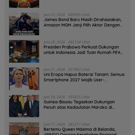
Juni 23, 2026
688595 Lihat
James Bond Baru Masih Dirahasiakan,
Amazon MGM Janji Pilih Aktor Dengan
Hati-hati
Juni 20, 2026
683124 Lihat
Presiden Prabowo Perkuat Dukungan
untuk Indonesia Jadi Tuan Rumah FIFA
ASEAN dan Persiapan Timnas Menuju
Piala Dunia 2030
Juni 21, 2026
557063 Lihat
Uni Eropa Hapus Baterai Tanam: Semua
Smartphone 2027 Wajib User-
Replaceable
Juni 30, 2026
555825 Lihat
Guinea-Bissau Tegaskan Dukungan
Penuh atas Kedaulatan Maroko di
Sahara
Juni 17, 2026
383277 Lihat
Bertemu Queen Máxima di Belanda,
APINDO Dorong Kesehatan Finansial