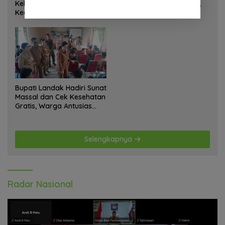
Kelila Laksanakan
Jembatan Beton di Nias,
Kegiatan Teritorial
Wujudkan Akses Aman
Anjangsana Ketempat
bagi Warga
Tokoh Adat dan Lurah
Bupati Landak Hadiri Sunat
Massal dan Cek Kesehatan
Gratis, Warga Antusias
Ikuti Kegiatan
Selengkapnya
Radar Nasional