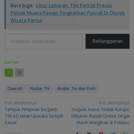
Baca Juga:
Libur Lebaran, Tim Patroli Presisi
Polsek Muara Pawan Tingkatkan Patroli Di Obyek
Wisata Pantai
Ketikkan email Anda...
Berlangganan
Laman:
1
2
Daerah
Radar Tni
Radar Tni dan Polri
Navigasi
Pos sebelumnya
Pos selanjutnya
Tampuk Pimpinan Berganti,
Dugaan Kasus Tindak Korupsi
pos
TNI AD Gelar Upacara Sertijab
Milyaran Rupiah Dinkes Sergai
Kasad
Masih Mangkrak di Poldasu