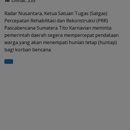
Dilihat:
235
at
e
e
itt
ar
s
gr
b
er
e
Radar Nusantara, Ketua Satuan Tugas (Satgas)
Percepatan Rehabilitasi dan Rekonstruksi (PRR)
A
a
o
Pascabencana Sumatera Tito Karnavian meminta
p
m
o
pemerintah daerah segera mempercepat pendataan
p
k
warga yang akan menempati hunian tetap (huntap)
bagi korban bencana.