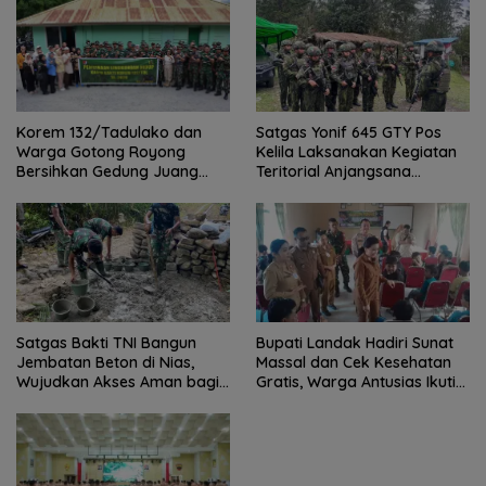
Satgas Yonif 645 GTY Pos
Korem 132/Tadulako dan
Kelila Laksanakan Kegiatan
Warga Gotong Royong
Teritorial Anjangsana
Bersihkan Gedung Juang
Ketempat Tokoh Adat dan
Palu
Lurah
Satgas Bakti TNI Bangun
Bupati Landak Hadiri Sunat
Jembatan Beton di Nias,
Massal dan Cek Kesehatan
Wujudkan Akses Aman bagi
Gratis, Warga Antusias Ikuti
Warga
Kegiatan