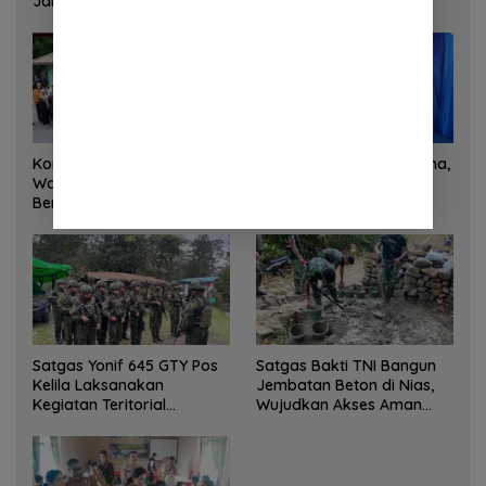
Jam
Korem 132/Tadulako dan
Sinergi Kementrans-Aruna,
Warga Gotong Royong
Wamen Viva Yoga:
Bersihkan Gedung Juang
Kawasan Transmigrasi
Palu
Sukses Ekspor Rajungan
Ke Pasar Global
Satgas Yonif 645 GTY Pos
Satgas Bakti TNI Bangun
Kelila Laksanakan
Jembatan Beton di Nias,
Kegiatan Teritorial
Wujudkan Akses Aman
Anjangsana Ketempat
bagi Warga
Tokoh Adat dan Lurah