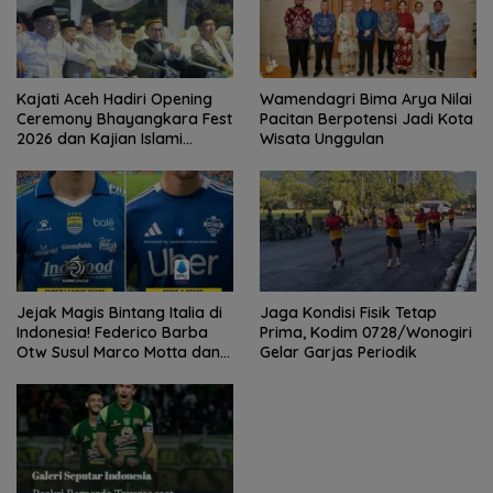
Kajati Aceh Hadiri Opening
Wamendagri Bima Arya Nilai
Ceremony Bhayangkara Fest
Pacitan Berpotensi Jadi Kota
2026 dan Kajian Islami
Wisata Unggulan
Kebangsaan Bersama Ustad
Adi Hidayat
Jejak Magis Bintang Italia di
Jaga Kondisi Fisik Tetap
Indonesia! Federico Barba
Prima, Kodim 0728/Wonogiri
Otw Susul Marco Motta dan
Gelar Garjas Periodik
Stefano Beltrame Angkat
Trofi?