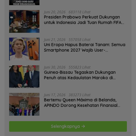
Hati-hati
Juni 20, 2026
683118 Lihat
Presiden Prabowo Perkuat Dukungan
untuk Indonesia Jadi Tuan Rumah FIFA
ASEAN dan Persiapan Timnas Menuju
Piala Dunia 2030
Juni 21, 2026
557058 Lihat
Uni Eropa Hapus Baterai Tanam: Semua
Smartphone 2027 Wajib User-
Replaceable
Juni 30, 2026
555823 Lihat
Guinea-Bissau Tegaskan Dukungan
Penuh atas Kedaulatan Maroko di
Sahara
Juni 17, 2026
383273 Lihat
Bertemu Queen Máxima di Belanda,
APINDO Dorong Kesehatan Finansial
Pekerja
Selengkapnya