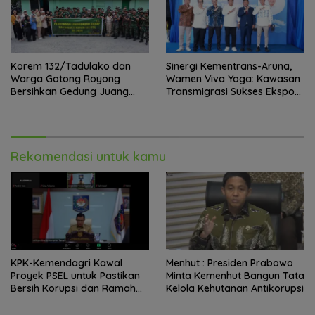
Korem 132/Tadulako dan
Sinergi Kementrans-Aruna,
Warga Gotong Royong
Wamen Viva Yoga: Kawasan
Bersihkan Gedung Juang
Transmigrasi Sukses Ekspor
Palu
Rajungan Ke Pasar Global
Rekomendasi untuk kamu
KPK-Kemendagri Kawal
Menhut : Presiden Prabowo
Proyek PSEL untuk Pastikan
Minta Kemenhut Bangun Tata
Bersih Korupsi dan Ramah
Kelola Kehutanan Antikorupsi
Lingkungan