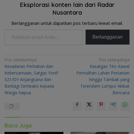
Eksplorasi konten lain dari Radar
Nusantara
Berlangganan untuk dapatkan pos terbaru lewat email.
Ketikkan email Anda...
Berlangganan
Navigasi
Pos sebelumnya
Pos selanjutnya
Kesadaran Perhatian dan
Kasatgas Tito Kawal
pos
Kebersamaan, Satgas Yonif
Pemulihan Lahan Pertanian
521/DY Anjangsana dan
hingga Tambak yang
Berbagi Sembako kepada
Terendam Lumpur Akibat
Warga Napua
Bencana
Baca Juga