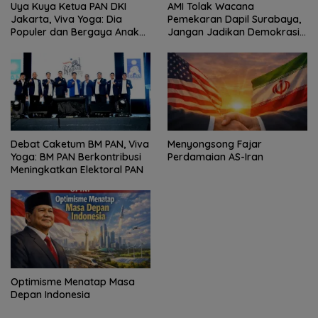
Uya Kuya Ketua PAN DKI
AMI Tolak Wacana
Jakarta, Viva Yoga: Dia
Pemekaran Dapil Surabaya,
Populer dan Bergaya Anak
Jangan Jadikan Demokrasi
Muda
Sebagai Arena Kepentingan
Politik
Debat Caketum BM PAN, Viva
Menyongsong Fajar
Yoga: BM PAN Berkontribusi
Perdamaian AS-Iran
Meningkatkan Elektoral PAN
Optimisme Menatap Masa
Depan Indonesia