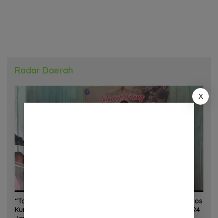
Radar Daerah
X
“Torang Sehat Kampung Kuat” Satgas Yonif 645/GTY Pos
Kurima Melaksanakan Pelayanan kesehatan Gratis 1 x 24