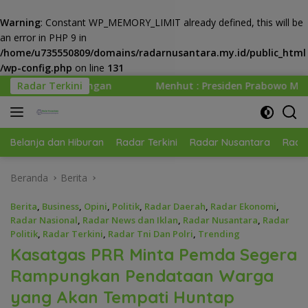
Warning
: Constant WP_MEMORY_LIMIT already defined, this will be
an error in PHP 9 in
/home/u735550809/domains/radarnusantara.my.id/public_html
/wp-config.php
on line
131
Langsung
Radar Terkini
Menhut : Presiden Prabowo Minta Kemenhut Bangun Tata
ke
konten
Belanja dan Hiburan
Radar Terkini
Radar Nusantara
Radar
Beranda
Berita
Berita
,
Business
,
Opini
,
Politik
,
Radar Daerah
,
Radar Ekonomi
,
Radar Nasional
,
Radar News dan Iklan
,
Radar Nusantara
,
Radar
Politik
,
Radar Terkini
,
Radar Tni Dan Polri
,
Trending
Kasatgas PRR Minta Pemda Segera
Rampungkan Pendataan Warga
yang Akan Tempati Huntap