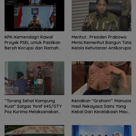
KPK-Kemendagri Kawal
Menhut : Presiden Prabowo
Proyek PSEL untuk Pastikan
Minta Kemenhut Bangun Tata
Bersih Korupsi dan Ramah
Kelola Kehutanan Antikorupsi
Lingkungan
“Torang Sehat Kampung
Kenalkan “Graham”: Manusia
Kuat” Satgas Yonif 645/GTY
Hasil Rekayasa Sains Yang
Pos Kurima Melaksanakan
Kebal Dari Kecelakaan Maut
Pelayanan kesehatan Gratis 1
Paling Tragis!
x 24 Jam