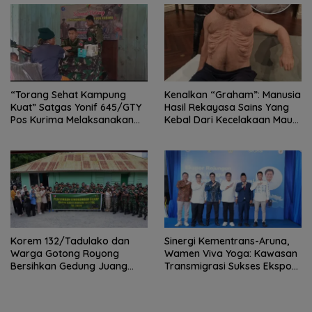
“Torang Sehat Kampung
Kenalkan “Graham”: Manusia
Kuat” Satgas Yonif 645/GTY
Hasil Rekayasa Sains Yang
Pos Kurima Melaksanakan
Kebal Dari Kecelakaan Maut
Pelayanan kesehatan Gratis 1
Paling Tragis!
x 24 Jam
Korem 132/Tadulako dan
Sinergi Kementrans-Aruna,
Warga Gotong Royong
Wamen Viva Yoga: Kawasan
Bersihkan Gedung Juang
Transmigrasi Sukses Ekspor
Palu
Rajungan Ke Pasar Global