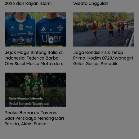
2026 dan Kajian Islami
Wisata Unggulan
Kebangsaan Bersama Ustad
Adi Hidayat
Jejak Magis Bintang Italia di
Jaga Kondisi Fisik Tetap
Indonesia! Federico Barba
Prima, Kodim 0728/Wonogiri
Otw Susul Marco Motta dan
Gelar Garjas Periodik
Stefano Beltrame Angkat
Trofi?
Reaksi Bernardo Taveres
Saat Persibaya Menang Dari
Persita, Akhiri Puasa
Kemenangan