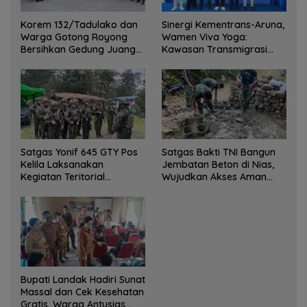
Korem 132/Tadulako dan
Sinergi Kementrans-Aruna,
Warga Gotong Royong
Wamen Viva Yoga:
Bersihkan Gedung Juang
Kawasan Transmigrasi
Palu
Sukses Ekspor Rajungan
Ke Pasar Global
Satgas Yonif 645 GTY Pos
Satgas Bakti TNI Bangun
Kelila Laksanakan
Jembatan Beton di Nias,
Kegiatan Teritorial
Wujudkan Akses Aman
Anjangsana Ketempat
bagi Warga
Tokoh Adat dan Lurah
Bupati Landak Hadiri Sunat
Massal dan Cek Kesehatan
Gratis, Warga Antusias