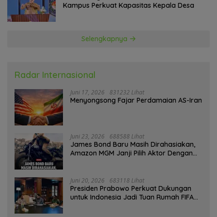
Kampus Perkuat Kapasitas Kepala Desa
Selengkapnya
Radar Internasional
Juni 17, 2026
831232 Lihat
Menyongsong Fajar Perdamaian AS-Iran
Juni 23, 2026
688588 Lihat
James Bond Baru Masih Dirahasiakan,
Amazon MGM Janji Pilih Aktor Dengan
Hati-hati
Juni 20, 2026
683118 Lihat
Presiden Prabowo Perkuat Dukungan
untuk Indonesia Jadi Tuan Rumah FIFA
ASEAN dan Persiapan Timnas Menuju
Piala Dunia 2030