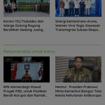
Korem 132/Tadulako dan
Sinergi Kementrans-Aruna,
Warga Gotong Royong
Wamen Viva Yoga: Kawasan
Bersihkan Gedung Juang
Transmigrasi Sukses Ekspor
Palu
Rajungan Ke Pasar Global
Rekomendasi untuk kamu
KPK-Kemendagri Kawal
Menhut : Presiden Prabowo
Proyek PSEL untuk Pastikan
Minta Kemenhut Bangun Tata
Bersih Korupsi dan Ramah
Kelola Kehutanan Antikorupsi
Lingkungan