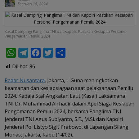
Februari 15, 2024
Kasal Dampingi Panglima TNI dan Kapolri Pastikan Kesiapan Personel
Pengamanan Pemilu 2024
W
T
F
T
S
h
el
ac
w
h
Dilihat:
86
at
e
e
itt
ar
s
gr
b
er
e
Radar Nusantara
, Jakarta, – Guna meningkatkan
keamanan dan kesiapsiagaan saat pelaksanaan Pemilu
A
a
o
2024, Kepala Staf Angkatan Laut (Kasal) Laksamana
p
m
o
TNI Dr. Muhammad Ali hadir dalam Apel Siaga Kesiapan
p
k
Pengamanan Pemilu 2024, bersama Panglima TNI
Jenderal TNI Agus Subiyanto, S.E., M.Si. dan Kapolri
Jenderal Pol Listyo Sigit Prabowo, di Lapangan Silang
Monas, Jakarta, Rabu (14/02).