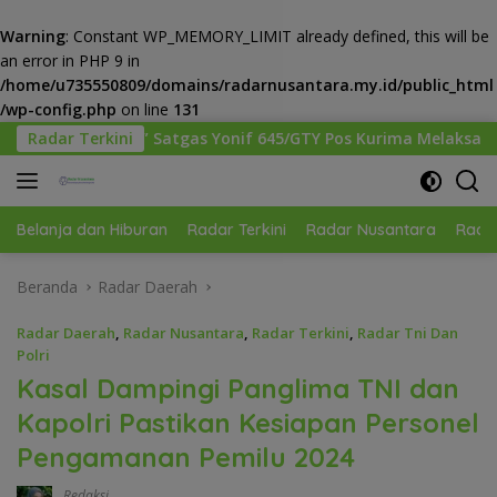
Warning
: Constant WP_MEMORY_LIMIT already defined, this will be
an error in PHP 9 in
/home/u735550809/domains/radarnusantara.my.id/public_html
/wp-config.php
on line
131
Langsung
 Yonif 645/GTY Pos Kurima Melaksanakan Pelayanan kesehatan 
Radar Terkini
ke
konten
Belanja dan Hiburan
Radar Terkini
Radar Nusantara
Radar
Beranda
Radar Daerah
Radar Daerah
,
Radar Nusantara
,
Radar Terkini
,
Radar Tni Dan
Polri
Kasal Dampingi Panglima TNI dan
Kapolri Pastikan Kesiapan Personel
Pengamanan Pemilu 2024
Redaksi