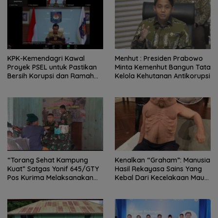
KPK-Kemendagri Kawal
Menhut : Presiden Prabowo
Proyek PSEL untuk Pastikan
Minta Kemenhut Bangun Tata
Bersih Korupsi dan Ramah
Kelola Kehutanan Antikorupsi
Lingkungan
“Torang Sehat Kampung
Kenalkan “Graham”: Manusia
Kuat” Satgas Yonif 645/GTY
Hasil Rekayasa Sains Yang
Pos Kurima Melaksanakan
Kebal Dari Kecelakaan Maut
Pelayanan kesehatan Gratis 1
Paling Tragis!
x 24 Jam