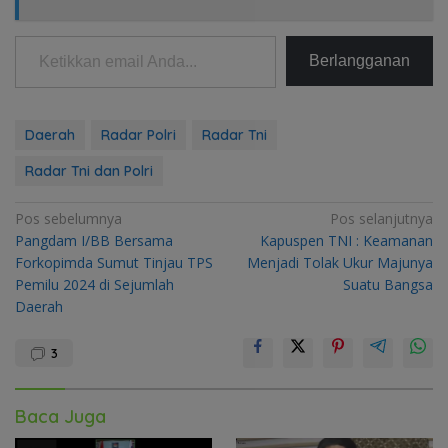
Ketikkan email Anda...
Berlangganan
Daerah
Radar Polri
Radar Tni
Radar Tni dan Polri
Navigasi
Pos sebelumnya
Pos selanjutnya
Pangdam I/BB Bersama
Kapuspen TNI : Keamanan
pos
Forkopimda Sumut Tinjau TPS
Menjadi Tolak Ukur Majunya
Pemilu 2024 di Sejumlah
Suatu Bangsa
Daerah
3
Baca Juga