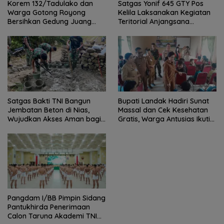
Satgas Yonif 645 GTY Pos
Korem 132/Tadulako dan
Kelila Laksanakan Kegiatan
Warga Gotong Royong
Teritorial Anjangsana
Bersihkan Gedung Juang
Ketempat Tokoh Adat dan
Palu
Lurah
Satgas Bakti TNI Bangun
Bupati Landak Hadiri Sunat
Jembatan Beton di Nias,
Massal dan Cek Kesehatan
Wujudkan Akses Aman bagi
Gratis, Warga Antusias Ikuti
Warga
Kegiatan
Pangdam I/BB Pimpin Sidang
Pantukhirda Penerimaan
Calon Taruna Akademi TNI