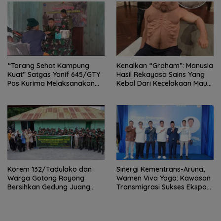
“Torang Sehat Kampung
Kenalkan “Graham”: Manusia
Kuat” Satgas Yonif 645/GTY
Hasil Rekayasa Sains Yang
Pos Kurima Melaksanakan
Kebal Dari Kecelakaan Maut
Pelayanan kesehatan Gratis 1
Paling Tragis!
x 24 Jam
Korem 132/Tadulako dan
Sinergi Kementrans-Aruna,
Warga Gotong Royong
Wamen Viva Yoga: Kawasan
Bersihkan Gedung Juang
Transmigrasi Sukses Ekspor
Palu
Rajungan Ke Pasar Global