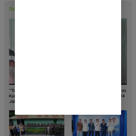
Radar Daerah
“Torang Sehat Kampung Kuat” Satgas Yonif 645/GTY Pos
Kurima Melaksanakan Pelayanan kesehatan Gratis 1 x 24
Jam