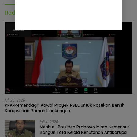
Radar Nasional
Juli 26, 2026
KPK-Kemendagri Kawal Proyek PSEL untuk Pastikan Bersih
Korupsi dan Ramah Lingkungan
Juli 4, 2026
Menhut : Presiden Prabowo Minta Kemenhut
Bangun Tata Kelola Kehutanan Antikorupsi