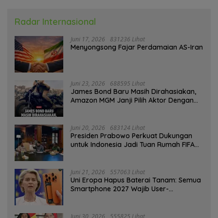
Radar Internasional
Juni 17, 2026
831236 Lihat
Menyongsong Fajar Perdamaian AS-Iran
Juni 23, 2026
688595 Lihat
James Bond Baru Masih Dirahasiakan,
Amazon MGM Janji Pilih Aktor Dengan
Hati-hati
Juni 20, 2026
683124 Lihat
Presiden Prabowo Perkuat Dukungan
untuk Indonesia Jadi Tuan Rumah FIFA
ASEAN dan Persiapan Timnas Menuju
Piala Dunia 2030
Juni 21, 2026
557063 Lihat
Uni Eropa Hapus Baterai Tanam: Semua
Smartphone 2027 Wajib User-
Replaceable
Juni 30, 2026
555825 Lihat