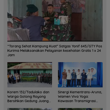
“Torang Sehat Kampung Kuat” Satgas Yonif 645/GTY Pos
Kurima Melaksanakan Pelayanan kesehatan Gratis 1 x 24
Jam
Korem 132/Tadulako dan
Sinergi Kementrans-Aruna,
Warga Gotong Royong
Wamen Viva Yoga:
Bersihkan Gedung Juang
Kawasan Transmigrasi
Palu
Sukses Ekspor Rajungan
Ke Pasar Global