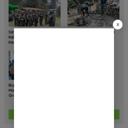
X
Satgas Yonif 645 GTY Pos
Satgas Bakti TNI Bangun
Kelila Laksanakan
Jembatan Beton di Nias,
Kegiatan Teritorial
Wujudkan Akses Aman
Anjangsana Ketempat
bagi Warga
Tokoh Adat dan Lurah
Bupati Landak Hadiri Sunat
Massal dan Cek Kesehatan
Gratis, Warga Antusias
Ikuti Kegiatan
Selengkapnya