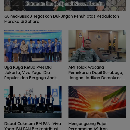
Guinea-Bissau Tegaskan Dukungan Penuh atas Kedaulatan
Maroko di Sahara
Uya Kuya Ketua PAN DKI
AMI Tolak Wacana
Jakarta, Viva Yoga: Dia
Pemekaran Dapil Surabaya,
Populer dan Bergaya Anak
Jangan Jadikan Demokrasi
Muda
Sebagai Arena Kepentingan
Politik
Debat Caketum BM PAN, Viva
Menyongsong Fajar
Yoga: BM PAN Berkontribusi
Perdamaian AS-Iran