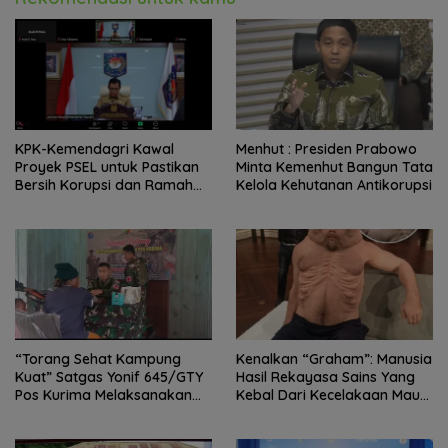
KPK-Kemendagri Kawal
Menhut : Presiden Prabowo
Proyek PSEL untuk Pastikan
Minta Kemenhut Bangun Tata
Bersih Korupsi dan Ramah
Kelola Kehutanan Antikorupsi
Lingkungan
“Torang Sehat Kampung
Kenalkan “Graham”: Manusia
Kuat” Satgas Yonif 645/GTY
Hasil Rekayasa Sains Yang
Pos Kurima Melaksanakan
Kebal Dari Kecelakaan Maut
Pelayanan kesehatan Gratis 1
Paling Tragis!
x 24 Jam