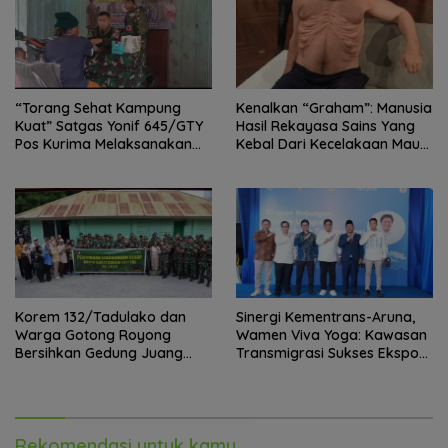
“Torang Sehat Kampung
Kenalkan “Graham”: Manusia
Kuat” Satgas Yonif 645/GTY
Hasil Rekayasa Sains Yang
Pos Kurima Melaksanakan
Kebal Dari Kecelakaan Maut
Pelayanan kesehatan Gratis 1
Paling Tragis!
x 24 Jam
Korem 132/Tadulako dan
Sinergi Kementrans-Aruna,
Warga Gotong Royong
Wamen Viva Yoga: Kawasan
Bersihkan Gedung Juang
Transmigrasi Sukses Ekspor
Palu
Rajungan Ke Pasar Global
Rekomendasi untuk kamu