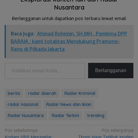
Nusantara
Berlangganan untuk dapatkan pos terbaru lewat email.
Baca Juga:
Ahmad Rohimin, SH.MH., Pembina DPP
BARAJA : kami totalitas Mendukung Pramono-
Rano di Pilkada Jakarta
Ketikkan email Anda...
Berlangganan
berita
radar daerah
Radar Kriminal
radar nasional
Radar News dan Iklan
Radar Nusantara
Radar Terkini
trending
Navigasi
Pos sebelumnya
Pos selanjutnya
Kodam I/BB Menggelar
Thom Haye Terlibat Insiden