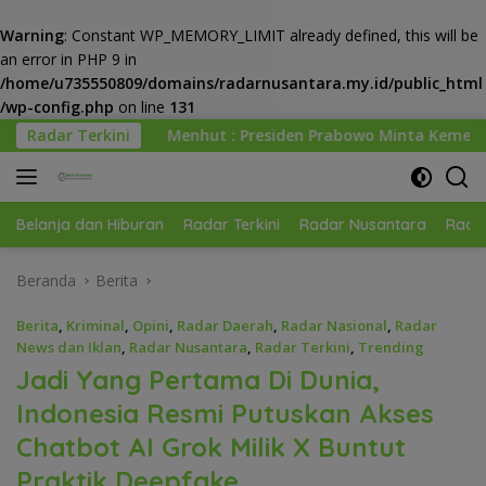
Warning
: Constant WP_MEMORY_LIMIT already defined, this will be
an error in PHP 9 in
/home/u735550809/domains/radarnusantara.my.id/public_html
/wp-config.php
on line
131
Langsung
hut : Presiden Prabowo Minta Kemenhut Bangun Tata Kelola K
Radar Terkini
ke
konten
Belanja dan Hiburan
Radar Terkini
Radar Nusantara
Radar
Beranda
Berita
Berita
,
Kriminal
,
Opini
,
Radar Daerah
,
Radar Nasional
,
Radar
News dan Iklan
,
Radar Nusantara
,
Radar Terkini
,
Trending
Jadi Yang Pertama Di Dunia,
Indonesia Resmi Putuskan Akses
Chatbot AI Grok Milik X Buntut
Praktik Deepfake