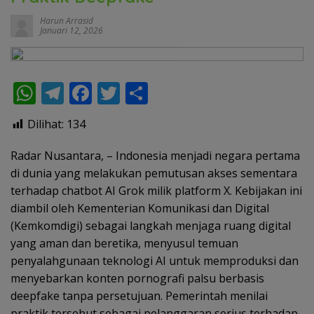
Harun Arrasid
Januari 12, 2026
W
T
F
T
S
h
el
ac
w
h
Dilihat:
134
at
e
e
itt
ar
s
gr
b
er
e
Radar Nusantara, – Indonesia menjadi negara pertama
di dunia yang melakukan pemutusan akses sementara
A
a
o
terhadap chatbot AI Grok milik platform X. Kebijakan ini
p
m
o
diambil oleh Kementerian Komunikasi dan Digital
p
k
(Kemkomdigi) sebagai langkah menjaga ruang digital
yang aman dan beretika, menyusul temuan
penyalahgunaan teknologi AI untuk memproduksi dan
menyebarkan konten pornografi palsu berbasis
deepfake tanpa persetujuan. Pemerintah menilai
praktik tersebut sebagai pelanggaran serius terhadap