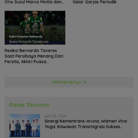
Otw Susul Marco Motta dan
Gelar Garjas Periodik
Stefano Beltrame Angkat
Trofi?
Reaksi Bernardo Taveres
Saat Persibaya Menang Dari
Persita, Akhiri Puasa
Kemenangan
Selengkapnya
Radar Ekonomi
Juni 30, 2026
Sinergi Kementrans-Aruna, Wamen Viva
Yoga: Kawasan Transmigrasi Sukses
Ekspor Rajungan Ke Pasar Global