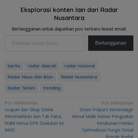
Eksplorasi konten lain dari Radar
Nusantara
Berlangganan untuk dapatkan pos terbaru lewat email.
Ketikkan email Anda...
Berlangganan
berita
radar daerah
radar nasional
Radar News dan Iklan
Radar Nusantara
Radar Terkini
trending
Navigasi
Pos sebelumnya
Pos selanjutnya
Ucapan dan Sikap Dinilai
Dirjen Polpum Kemendagri
pos
Merendahkan dan Tak Patut,
Akmal Malik Inisiasi Penguatan
Wakil Ketua DPR Diadukan ke
Kerukunan melalui
MKD
Optimalisasi Fungsi Sosial
Rumah Ibadat