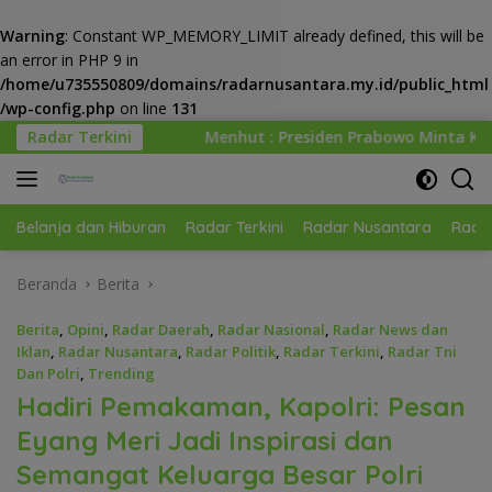
Warning
: Constant WP_MEMORY_LIMIT already defined, this will be
an error in PHP 9 in
/home/u735550809/domains/radarnusantara.my.id/public_html
/wp-config.php
on line
131
Langsung
Radar Terkini
Menhut : Presiden Prabowo Minta Kemenhut Bangun Tata K
ke
konten
Belanja dan Hiburan
Radar Terkini
Radar Nusantara
Radar
Beranda
Berita
Berita
,
Opini
,
Radar Daerah
,
Radar Nasional
,
Radar News dan
Iklan
,
Radar Nusantara
,
Radar Politik
,
Radar Terkini
,
Radar Tni
Dan Polri
,
Trending
Hadiri Pemakaman, Kapolri: Pesan
Eyang Meri Jadi Inspirasi dan
Semangat Keluarga Besar Polri