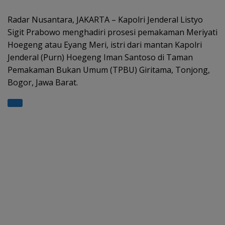
at
e
e
itt
ar
s
gr
b
er
e
Radar Nusantara, JAKARTA – Kapolri Jenderal Listyo
Sigit Prabowo menghadiri prosesi pemakaman Meriyati
A
a
o
Hoegeng atau Eyang Meri, istri dari mantan Kapolri
p
m
o
Jenderal (Purn) Hoegeng Iman Santoso di Taman
p
k
Pemakaman Bukan Umum (TPBU) Giritama, Tonjong,
Bogor, Jawa Barat.