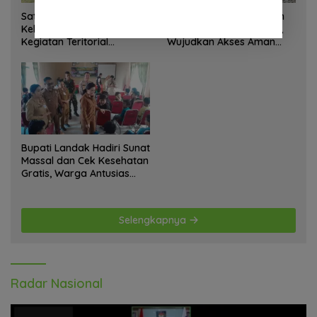
Satgas Yonif 645 GTY Pos
Satgas Bakti TNI Bangun
Kelila Laksanakan
Jembatan Beton di Nias,
Kegiatan Teritorial
Wujudkan Akses Aman
Anjangsana Ketempat
bagi Warga
Tokoh Adat dan Lurah
Bupati Landak Hadiri Sunat
Massal dan Cek Kesehatan
Gratis, Warga Antusias
Ikuti Kegiatan
Selengkapnya
Radar Nasional