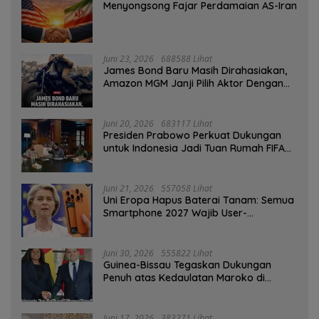
Menyongsong Fajar Perdamaian AS-Iran
Juni 23, 2026
688588 Lihat
James Bond Baru Masih Dirahasiakan,
Amazon MGM Janji Pilih Aktor Dengan
Hati-hati
Juni 20, 2026
683117 Lihat
Presiden Prabowo Perkuat Dukungan
untuk Indonesia Jadi Tuan Rumah FIFA
ASEAN dan Persiapan Timnas Menuju
Piala Dunia 2030
Juni 21, 2026
557058 Lihat
Uni Eropa Hapus Baterai Tanam: Semua
Smartphone 2027 Wajib User-
Replaceable
Juni 30, 2026
555822 Lihat
Guinea-Bissau Tegaskan Dukungan
Penuh atas Kedaulatan Maroko di
Sahara
Juni 17, 2026
383271 Lihat