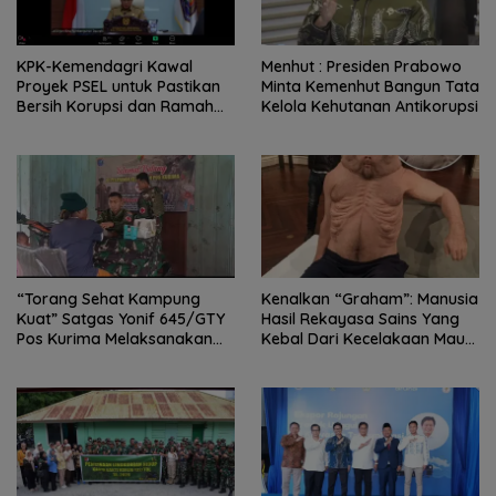
KPK-Kemendagri Kawal
Menhut : Presiden Prabowo
Proyek PSEL untuk Pastikan
Minta Kemenhut Bangun Tata
Bersih Korupsi dan Ramah
Kelola Kehutanan Antikorupsi
Lingkungan
“Torang Sehat Kampung
Kenalkan “Graham”: Manusia
Kuat” Satgas Yonif 645/GTY
Hasil Rekayasa Sains Yang
Pos Kurima Melaksanakan
Kebal Dari Kecelakaan Maut
Pelayanan kesehatan Gratis 1
Paling Tragis!
x 24 Jam