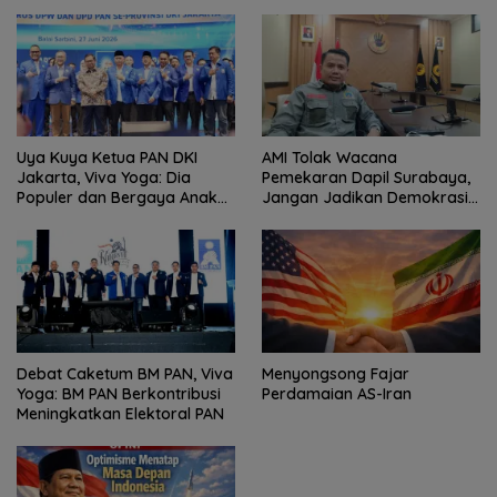
Uya Kuya Ketua PAN DKI
AMI Tolak Wacana
Jakarta, Viva Yoga: Dia
Pemekaran Dapil Surabaya,
Populer dan Bergaya Anak
Jangan Jadikan Demokrasi
Muda
Sebagai Arena Kepentingan
Politik
Debat Caketum BM PAN, Viva
Menyongsong Fajar
Yoga: BM PAN Berkontribusi
Perdamaian AS-Iran
Meningkatkan Elektoral PAN