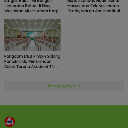
Satgas Bakti TNI Bangun
Bupati Landak Hadiri Sunat
Jembatan Beton di Nias,
Massal dan Cek Kesehatan
Wujudkan Akses Aman bagi
Gratis, Warga Antusias Ikuti
Warga
Kegiatan
Pangdam I/BB Pimpin Sidang
Pantukhirda Penerimaan
Calon Taruna Akademi TNI
TA 2026
Selengkapnya