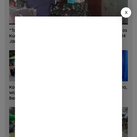
X
“Torang Sehat Kampung Kuat” Satgas Yonif 645/GTY Pos
Kurima Melaksanakan Pelayanan kesehatan Gratis 1 x 24
Jam
Korem 132/Tadulako dan
Sinergi Kementrans-Aruna,
Warga Gotong Royong
Wamen Viva Yoga:
Bersihkan Gedung Juang
Kawasan Transmigrasi
Palu
Sukses Ekspor Rajungan
Ke Pasar Global