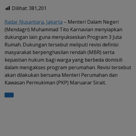
h
el
ac
w
h
Dilihat:
381,201
at
e
e
itt
ar
s
gr
b
er
e
Radar Nusantara
,
Jakarta
– Menteri Dalam Negeri
(Mendagri) Muhammad Tito Karnavian menyiapkan
A
a
o
dukungan lain guna menyukseskan Program 3 Juta
p
m
o
Rumah. Dukungan tersebut meliputi revisi definisi
p
k
masyarakat berpenghasilan rendah (MBR) serta
kepastian hukum bagi warga yang berbeda domisili
dalam mengakses program perumahan. Revisi tersebut
akan dilakukan bersama Menteri Perumahan dan
Kawasan Permukiman (PKP) Maruarar Sirait.