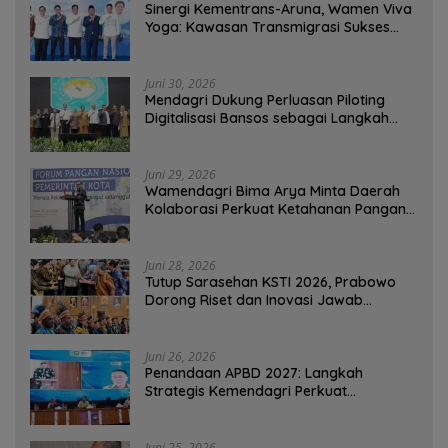
Sinergi Kementrans-Aruna, Wamen Viva
Yoga: Kawasan Transmigrasi Sukses
Ekspor Rajungan Ke Pasar Global
Juni 30, 2026
Mendagri Dukung Perluasan Piloting
Digitalisasi Bansos sebagai Langkah
Menuju Government Technology
Juni 29, 2026
Wamendagri Bima Arya Minta Daerah
Kolaborasi Perkuat Ketahanan Pangan
Perkotaan
Juni 28, 2026
Tutup Sarasehan KSTI 2026, Prabowo
Dorong Riset dan Inovasi Jawab
Tantangan Bangsa
Juni 26, 2026
Penandaan APBD 2027: Langkah
Strategis Kemendagri Perkuat
Ketahanan Pangan Nasional
Juni 25, 2026