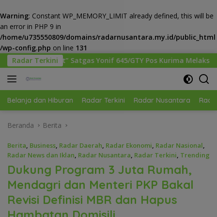
Warning
: Constant WP_MEMORY_LIMIT already defined, this will be
an error in PHP 9 in
/home/u735550809/domains/radarnusantara.my.id/public_html
/wp-config.php
on line
131
Langsung
s Yonif 645/GTY Pos Kurima Melaksanakan Pelayanan kesehatan
Radar Terkini
ke
konten
Belanja dan Hiburan
Radar Terkini
Radar Nusantara
Radar
Beranda
Berita
Berita
,
Business
,
Radar Daerah
,
Radar Ekonomi
,
Radar Nasional
,
Radar News dan Iklan
,
Radar Nusantara
,
Radar Terkini
,
Trending
Dukung Program 3 Juta Rumah,
Mendagri dan Menteri PKP Bakal
Revisi Definisi MBR dan Hapus
Hambatan Domisili