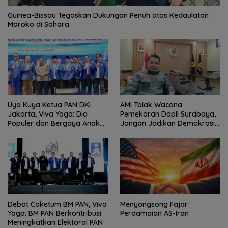
Guinea-Bissau Tegaskan Dukungan Penuh atas Kedaulatan
Maroko di Sahara
Uya Kuya Ketua PAN DKI
AMI Tolak Wacana
Jakarta, Viva Yoga: Dia
Pemekaran Dapil Surabaya,
Populer dan Bergaya Anak
Jangan Jadikan Demokrasi
Muda
Sebagai Arena Kepentingan
Politik
Debat Caketum BM PAN, Viva
Menyongsong Fajar
Yoga: BM PAN Berkontribusi
Perdamaian AS-Iran
Meningkatkan Elektoral PAN