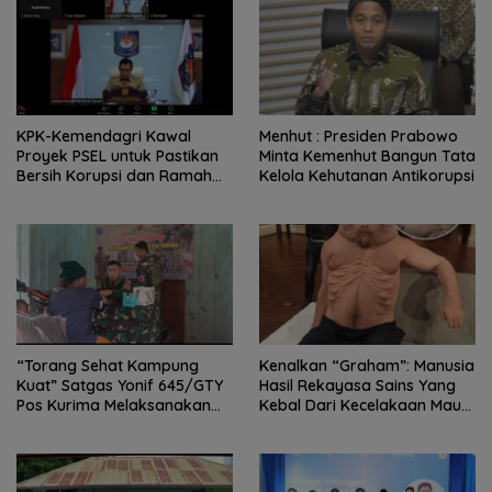
KPK-Kemendagri Kawal
Menhut : Presiden Prabowo
Proyek PSEL untuk Pastikan
Minta Kemenhut Bangun Tata
Bersih Korupsi dan Ramah
Kelola Kehutanan Antikorupsi
Lingkungan
“Torang Sehat Kampung
Kenalkan “Graham”: Manusia
Kuat” Satgas Yonif 645/GTY
Hasil Rekayasa Sains Yang
Pos Kurima Melaksanakan
Kebal Dari Kecelakaan Maut
Pelayanan kesehatan Gratis 1
Paling Tragis!
x 24 Jam