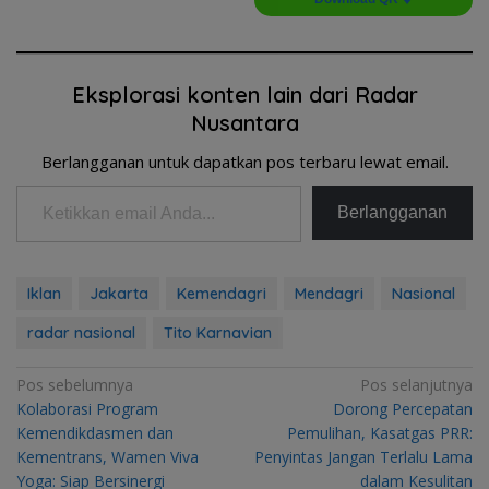
Eksplorasi konten lain dari Radar
Nusantara
Berlangganan untuk dapatkan pos terbaru lewat email.
Ketikkan email Anda...
Berlangganan
Iklan
Jakarta
Kemendagri
Mendagri
Nasional
radar nasional
Tito Karnavian
Navigasi
Pos sebelumnya
Pos selanjutnya
Kolaborasi Program
Dorong Percepatan
pos
Kemendikdasmen dan
Pemulihan, Kasatgas PRR:
Kementrans, Wamen Viva
Penyintas Jangan Terlalu Lama
Yoga: Siap Bersinergi
dalam Kesulitan