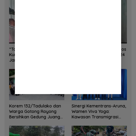
“Torang Sehat Kampung Kuat” Satgas Yonif 645/GTY Pos
Kurima Melaksanakan Pelayanan kesehatan Gratis 1 x 24
Jam
Korem 132/Tadulako dan
Sinergi Kementrans-Aruna,
Warga Gotong Royong
Wamen Viva Yoga:
Bersihkan Gedung Juang
Kawasan Transmigrasi
Palu
Sukses Ekspor Rajungan
Ke Pasar Global