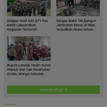
Satgas Yonif 645 GTY Pos
Satgas Bakti TNI Bangun
Kelila Laksanakan
Jembatan Beton di Nias,
Kegiatan Teritorial
Wujudkan Akses Aman
Anjangsana Ketempat
bagi Warga
Tokoh Adat dan Lurah
Bupati Landak Hadiri Sunat
Massal dan Cek Kesehatan
Gratis, Warga Antusias
Ikuti Kegiatan
Selengkapnya