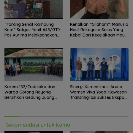
“Torang Sehat Kampung
Kenalkan “Graham”: Manusia
Kuat” Satgas Yonif 645/GTY
Hasil Rekayasa Sains Yang
Pos Kurima Melaksanakan
Kebal Dari Kecelakaan Maut
Pelayanan kesehatan Gratis 1
Paling Tragis!
x 24 Jam
Korem 132/Tadulako dan
Sinergi Kementrans-Aruna,
Warga Gotong Royong
Wamen Viva Yoga: Kawasan
Bersihkan Gedung Juang
Transmigrasi Sukses Ekspor
Palu
Rajungan Ke Pasar Global
Rekomendasi untuk kamu