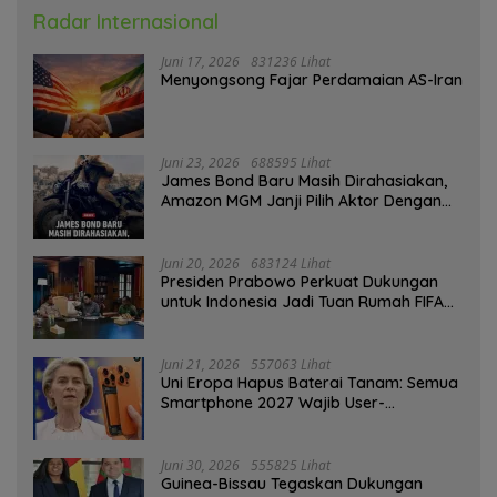
Radar Internasional
Juni 17, 2026
831236 Lihat
Menyongsong Fajar Perdamaian AS-Iran
Juni 23, 2026
688595 Lihat
James Bond Baru Masih Dirahasiakan,
Amazon MGM Janji Pilih Aktor Dengan
Hati-hati
Juni 20, 2026
683124 Lihat
Presiden Prabowo Perkuat Dukungan
untuk Indonesia Jadi Tuan Rumah FIFA
ASEAN dan Persiapan Timnas Menuju
Piala Dunia 2030
Juni 21, 2026
557063 Lihat
Uni Eropa Hapus Baterai Tanam: Semua
Smartphone 2027 Wajib User-
Replaceable
Juni 30, 2026
555825 Lihat
Guinea-Bissau Tegaskan Dukungan