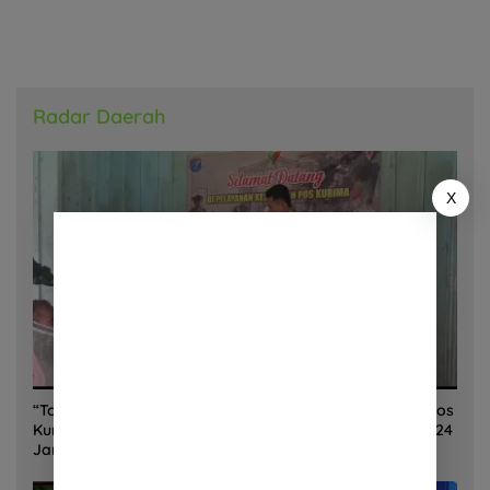
Radar Daerah
X
“Torang Sehat Kampung Kuat” Satgas Yonif 645/GTY Pos
Kurima Melaksanakan Pelayanan kesehatan Gratis 1 x 24
Jam