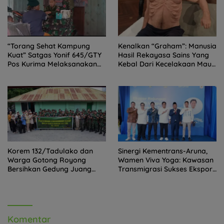
“Torang Sehat Kampung
Kenalkan “Graham”: Manusia
Kuat” Satgas Yonif 645/GTY
Hasil Rekayasa Sains Yang
Pos Kurima Melaksanakan
Kebal Dari Kecelakaan Maut
Pelayanan kesehatan Gratis
Paling Tragis!
1 x 24 Jam
Korem 132/Tadulako dan
Sinergi Kementrans-Aruna,
Warga Gotong Royong
Wamen Viva Yoga: Kawasan
Bersihkan Gedung Juang
Transmigrasi Sukses Ekspor
Palu
Rajungan Ke Pasar Global
Komentar