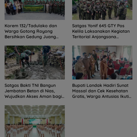
Satgas Yonif 645 GTY Pos
Korem 132/Tadulako dan
Kelila Laksanakan Kegiatan
Warga Gotong Royong
Teritorial Anjangsana
Bersihkan Gedung Juang
Ketempat Tokoh Adat dan
Palu
Lurah
Satgas Bakti TNI Bangun
Bupati Landak Hadiri Sunat
Jembatan Beton di Nias,
Massal dan Cek Kesehatan
Wujudkan Akses Aman bagi
Gratis, Warga Antusias Ikuti
Warga
Kegiatan