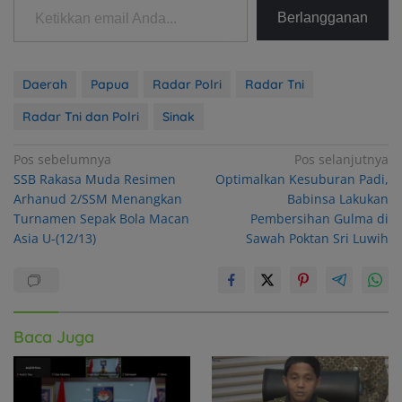
Berlangganan
Daerah
Papua
Radar Polri
Radar Tni
Radar Tni dan Polri
Sinak
Navigasi
Pos sebelumnya
Pos selanjutnya
SSB Rakasa Muda Resimen
Optimalkan Kesuburan Padi,
pos
Arhanud 2/SSM Menangkan
Babinsa Lakukan
Turnamen Sepak Bola Macan
Pembersihan Gulma di
Asia U-(12/13)
Sawah Poktan Sri Luwih
Baca Juga