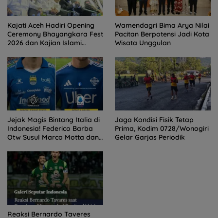
Kajati Aceh Hadiri Opening
Wamendagri Bima Arya Nilai
Ceremony Bhayangkara Fest
Pacitan Berpotensi Jadi Kota
2026 dan Kajian Islami
Wisata Unggulan
Kebangsaan Bersama Ustad
Adi Hidayat
Jejak Magis Bintang Italia di
Jaga Kondisi Fisik Tetap
Indonesia! Federico Barba
Prima, Kodim 0728/Wonogiri
Otw Susul Marco Motta dan
Gelar Garjas Periodik
Stefano Beltrame Angkat
Trofi?
Reaksi Bernardo Taveres