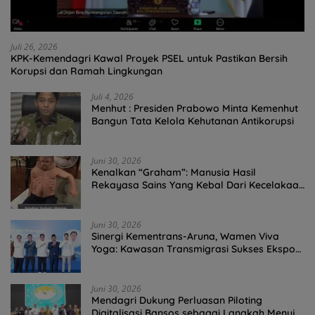
Juli 26, 2026
KPK-Kemendagri Kawal Proyek PSEL untuk Pastikan Bersih
Korupsi dan Ramah Lingkungan
Juli 4, 2026
Menhut : Presiden Prabowo Minta Kemenhut
Bangun Tata Kelola Kehutanan Antikorupsi
Juni 30, 2026
Kenalkan “Graham”: Manusia Hasil
Rekayasa Sains Yang Kebal Dari Kecelakaan
Maut Paling Tragis!
Juni 30, 2026
Sinergi Kementrans-Aruna, Wamen Viva
Yoga: Kawasan Transmigrasi Sukses Ekspor
Rajungan Ke Pasar Global
Juni 30, 2026
Mendagri Dukung Perluasan Piloting
Digitalisasi Bansos sebagai Langkah Menuju