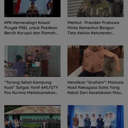
KPK-Kemendagri Kawal
Menhut : Presiden Prabowo
Proyek PSEL untuk Pastikan
Minta Kemenhut Bangun
Bersih Korupsi dan Ramah
Tata Kelola Kehutanan
Lingkungan
Antikorupsi
“Torang Sehat Kampung
Kenalkan “Graham”: Manusia
Kuat” Satgas Yonif 645/GTY
Hasil Rekayasa Sains Yang
Pos Kurima Melaksanakan
Kebal Dari Kecelakaan Maut
Pelayanan kesehatan Gratis
Paling Tragis!
1 x 24 Jam