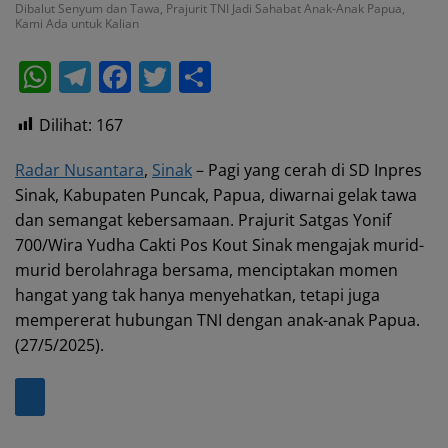
Dibalut Senyum dan Tawa, Prajurit TNI Jadi Sahabat Anak-Anak Papua,
Kami Ada untuk Kalian
W
T
F
T
S
h
el
a
w
h
Dilihat:
167
at
e
c
itt
ar
s
gr
e
er
e
Radar Nusantara
,
Sinak
– Pagi yang cerah di SD Inpres
A
a
b
Sinak, Kabupaten Puncak, Papua, diwarnai gelak tawa
dan semangat kebersamaan. Prajurit Satgas Yonif
p
m
o
700/Wira Yudha Cakti Pos Kout Sinak mengajak murid-
p
o
murid berolahraga bersama, menciptakan momen
k
hangat yang tak hanya menyehatkan, tetapi juga
mempererat hubungan TNI dengan anak-anak Papua.
(27/5/2025).