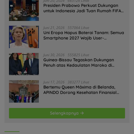
Juni 20, 2026
683126 Lihat
Presiden Prabowo Perkuat Dukungan
untuk Indonesia Jadi Tuan Rumah FIFA
ASEAN dan Persiapan Timnas Menuju
Piala Dunia 2030
Juni 21, 2026
557064 Lihat
Uni Eropa Hapus Baterai Tanam: Semua
Smartphone 2027 Wajib User-
Replaceable
Juni 30, 2026
555825 Lihat
Guinea-Bissau Tegaskan Dukungan
Penuh atas Kedaulatan Maroko di
Sahara
Juni 17, 2026
383277 Lihat
Bertemu Queen Máxima di Belanda,
APINDO Dorong Kesehatan Finansial
Pekerja
Selengkapnya