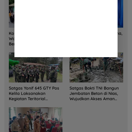
Korem 132/Tadulako dan
Sinergi Kementrans-Aruna,
Warga Gotong Royong
Wamen Viva Yoga:
Bersihkan Gedung Juang
Kawasan Transmigrasi
Palu
Sukses Ekspor Rajungan
Ke Pasar Global
Satgas Yonif 645 GTY Pos
Satgas Bakti TNI Bangun
Kelila Laksanakan
Jembatan Beton di Nias,
Kegiatan Teritorial
Wujudkan Akses Aman
Anjangsana Ketempat
bagi Warga
Tokoh Adat dan Lurah