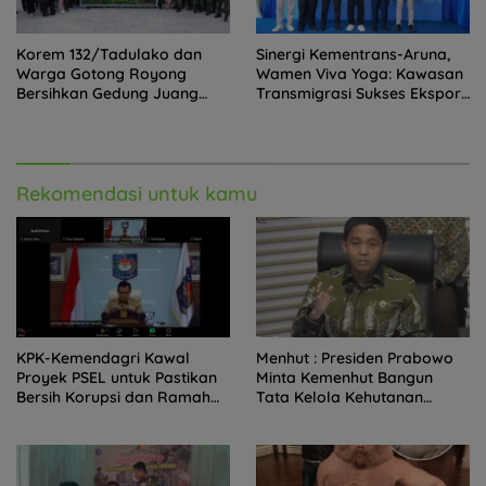
Korem 132/Tadulako dan
Sinergi Kementrans-Aruna,
Warga Gotong Royong
Wamen Viva Yoga: Kawasan
Bersihkan Gedung Juang
Transmigrasi Sukses Ekspor
Palu
Rajungan Ke Pasar Global
Rekomendasi untuk kamu
KPK-Kemendagri Kawal
Menhut : Presiden Prabowo
Proyek PSEL untuk Pastikan
Minta Kemenhut Bangun
Bersih Korupsi dan Ramah
Tata Kelola Kehutanan
Lingkungan
Antikorupsi