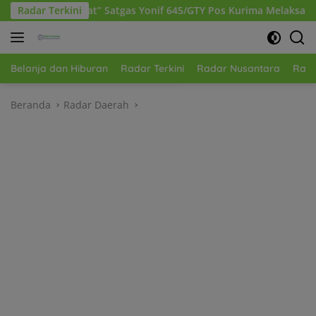
Langsung
as Yonif 645/GTY Pos Kurima Melaksanakan Pelayanan kesehatan 
Radar Terkini
ke
konten
Belanja dan Hiburan
Radar Terkini
Radar Nusantara
Rada
Beranda
Radar Daerah