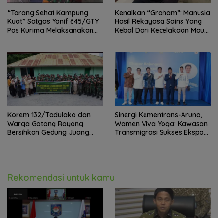
“Torang Sehat Kampung
Kenalkan “Graham”: Manusia
Kuat” Satgas Yonif 645/GTY
Hasil Rekayasa Sains Yang
Pos Kurima Melaksanakan
Kebal Dari Kecelakaan Maut
Pelayanan kesehatan Gratis 1
Paling Tragis!
x 24 Jam
Korem 132/Tadulako dan
Sinergi Kementrans-Aruna,
Warga Gotong Royong
Wamen Viva Yoga: Kawasan
Bersihkan Gedung Juang
Transmigrasi Sukses Ekspor
Palu
Rajungan Ke Pasar Global
Rekomendasi untuk kamu