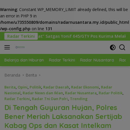
Warning
: Constant WP_MEMORY_LIMIT already defined, this will be
an error in PHP 9 in
/home/u735550809/domains/radarnusantara.my.id/public_html
/wp-config.php
on line
131
Langsung
s Yonif 645/GTY Pos Kurima Melaksanakan Pelayanan kesehatan
Radar Terkini
ke
konten
Belanja dan Hiburan
Radar Terkini
Radar Nusantara
Radar
Beranda
Berita
Berita
,
Opini
,
Politik
,
Radar Daerah
,
Radar Ekonomi
,
Radar
Nasional
,
Radar News dan Iklan
,
Radar Nusantara
,
Radar Politik
,
Radar Terkini
,
Radar Tni Dan Polri
,
Trending
Di Tengah Guyuran Hujan, Polres
Bener Meriah Laksanakan Sertijab
Kabag Ops dan Kasat Intelkam