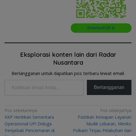
Download QR 🠋
Eksplorasi konten lain dari Radar
Nusantara
Berlangganan untuk dapatkan pos terbaru lewat email.
Ketikkan email Anda...
Berlangganan
Navigasi
Pos sebelumnya
Pos selanjutnya
KKP Hentikan Sementara
Pastikan Kesiapan Layanan
pos
Operasional UPI Diduga
Mudik Lebaran, Menko
Penyebab Pencemaran di
Polkam Tinjau Pelabuhan dan