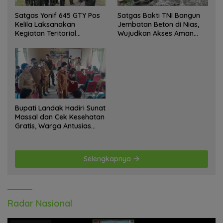
Satgas Yonif 645 GTY Pos
Satgas Bakti TNI Bangun
Kelila Laksanakan
Jembatan Beton di Nias,
Kegiatan Teritorial
Wujudkan Akses Aman
Anjangsana Ketempat
bagi Warga
Tokoh Adat dan Lurah
Bupati Landak Hadiri Sunat
Massal dan Cek Kesehatan
Gratis, Warga Antusias
Ikuti Kegiatan
Selengkapnya
Radar Nasional