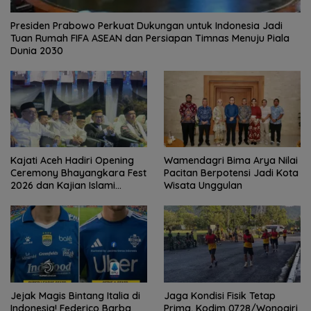
Presiden Prabowo Perkuat Dukungan untuk Indonesia Jadi
Tuan Rumah FIFA ASEAN dan Persiapan Timnas Menuju Piala
Dunia 2030
Kajati Aceh Hadiri Opening
Wamendagri Bima Arya Nilai
Ceremony Bhayangkara Fest
Pacitan Berpotensi Jadi Kota
2026 dan Kajian Islami
Wisata Unggulan
Kebangsaan Bersama Ustad
Adi Hidayat
Jejak Magis Bintang Italia di
Jaga Kondisi Fisik Tetap
Indonesia! Federico Barba
Prima, Kodim 0728/Wonogiri