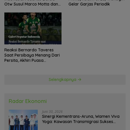
Otw Susul Marco Motta dan
Gelar Garjas Periodik
Stefano Beltrame Angkat
Trofi?
Reaksi Bernardo Taveres
Saat Persibaya Menang Dari
Persita, Akhiri Puasa
Kemenangan
Selengkapnya
Radar Ekonomi
Juni 30, 2026
Sinergi Kementrans-Aruna, Wamen Viva
Yoga: Kawasan Transmigrasi Sukses
Ekspor Rajungan Ke Pasar Global