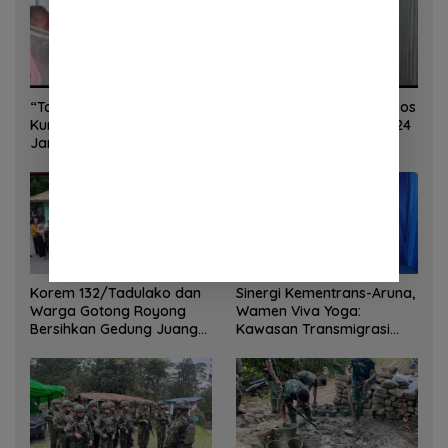
“Torang Sehat Kampung Kuat” Satgas Yonif 645/GTY Pos
Kurima Melaksanakan Pelayanan kesehatan Gratis 1 x 24
Jam
Korem 132/Tadulako dan
Sinergi Kementrans-Aruna,
Warga Gotong Royong
Wamen Viva Yoga:
Bersihkan Gedung Juang
Kawasan Transmigrasi
Palu
Sukses Ekspor Rajungan
Ke Pasar Global