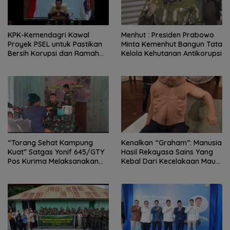
KPK-Kemendagri Kawal
Menhut : Presiden Prabowo
Proyek PSEL untuk Pastikan
Minta Kemenhut Bangun Tata
Bersih Korupsi dan Ramah
Kelola Kehutanan Antikorupsi
Lingkungan
“Torang Sehat Kampung
Kenalkan “Graham”: Manusia
Kuat” Satgas Yonif 645/GTY
Hasil Rekayasa Sains Yang
Pos Kurima Melaksanakan
Kebal Dari Kecelakaan Maut
Pelayanan kesehatan Gratis 1
Paling Tragis!
x 24 Jam