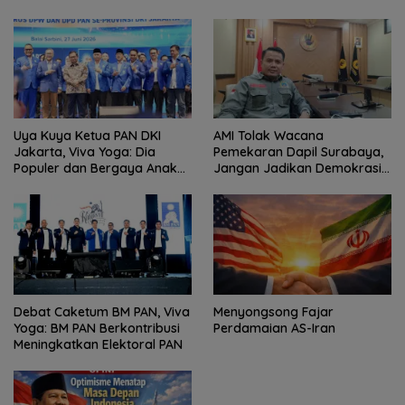
Uya Kuya Ketua PAN DKI
AMI Tolak Wacana
Jakarta, Viva Yoga: Dia
Pemekaran Dapil Surabaya,
Populer dan Bergaya Anak
Jangan Jadikan Demokrasi
Muda
Sebagai Arena Kepentingan
Politik
Debat Caketum BM PAN, Viva
Menyongsong Fajar
Yoga: BM PAN Berkontribusi
Perdamaian AS-Iran
Meningkatkan Elektoral PAN