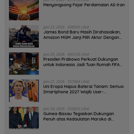
Menyongsong Fajar Perdamaian AS-Iran
Juni 23, 2026
688595 Lihat
James Bond Baru Masih Dirahasiakan,
Amazon MGM Janji Pilih Aktor Dengan
Hati-hati
Juni 20, 2026
683126 Lihat
Presiden Prabowo Perkuat Dukungan
untuk Indonesia Jadi Tuan Rumah FIFA
ASEAN dan Persiapan Timnas Menuju
Piala Dunia 2030
Juni 21, 2026
557064 Lihat
Uni Eropa Hapus Baterai Tanam: Semua
Smartphone 2027 Wajib User-
Replaceable
Juni 30, 2026
555825 Lihat
Guinea-Bissau Tegaskan Dukungan
Penuh atas Kedaulatan Maroko di
Sahara