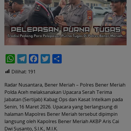
W
T
F
T
S
h
el
ac
w
h
Dilihat:
191
at
e
e
itt
ar
s
gr
b
er
e
Radar Nusantara, Bener Meriah – Polres Bener Meriah
Polda Aceh melaksanakan Upacara Serah Terima
A
a
o
Jabatan (Sertijab) Kabag Ops dan Kasat Intelkam pada
p
m
o
Senin, 16 Maret 2026. Upacara yang berlangsung di
p
k
halaman Mapolres Bener Meriah tersebut dipimpin
langsung oleh Kapolres Bener Meriah AKBP Aris Cai
Dwi Susanto, S.I.K., M.I.K.