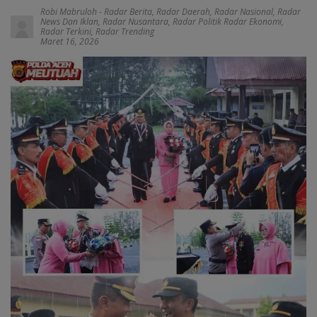
Robi Mabruloh
-
Radar Berita
,
Radar Daerah
,
Radar Nasional
,
Radar
News Dan Iklan
,
Radar Nusantara
,
Radar Politik Radar Ekonomi
,
Radar Terkini
,
Radar Trending
Maret 16, 2026